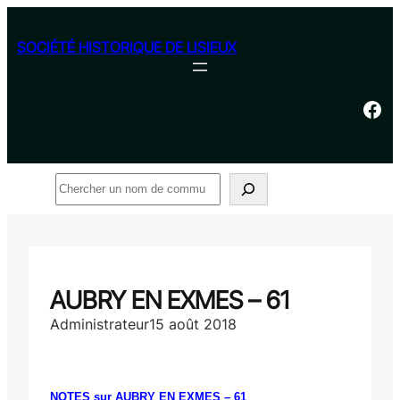
Aller
au
SOCIÉTÉ HISTORIQUE DE LISIEUX
contenu
Facebook
Rechercher
AUBRY EN EXMES – 61
Administrateur
15 août 2018
NOTES sur AUBRY EN EXMES – 61