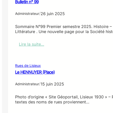
Bulletin n° 99
/
26 juin 2025
Administrateur
Sommaire N°99 Premier semestre 2025. Histoire –
Littérature . Une nouvelle page pour la Société his
Lire la suite…
:
B
u
l
Rues de Lisieux
l
Le HENNUYER (Place)
e
t
/
15 juin 2025
i
Administrateur
n
n
Photo d’origine « Site Géoportail, Lisieux 1930 » –
°
textes des noms de rues proviennent…
9
9