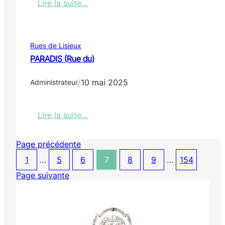
Lire la suite…
:
L
e
H
Rues de Lisieux
E
PARADIS (Rue du)
N
N
/
10 mai 2025
U
Administrateur
Y
E
R
Lire la suite…
(
:
P
P
l
Page précédente
A
a
R
1
…
5
6
7
8
9
…
154
c
A
e
D
Page suivante
)
I
S
(
R
u