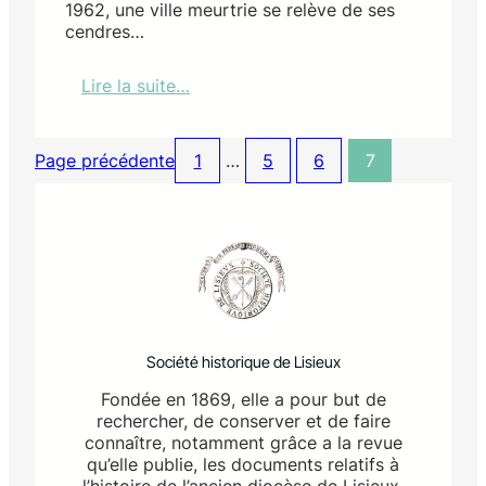
1962, une ville meurtrie se relève de ses
r
cendres…
e
M
Lire la suite…
o
:
n
R
d
e
i
Page précédente
1
…
5
6
7
c
a
o
l
n
e
s
C
t
0
r
2
u
c
t
Société historique de Lisieux
i
o
Fondée en 1869, elle a pour but de
n
rechercher, de conserver et de faire
-
connaître, notamment grâce a la revue
G
qu’elle publie, les documents relatifs à
o
l’histoire de l’ancien diocèse de Lisieux.