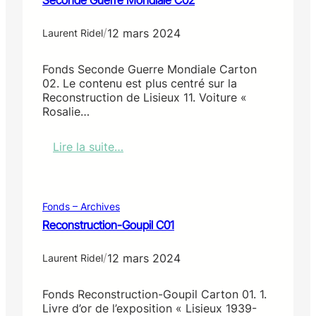
/
12 mars 2024
Laurent Ridel
Fonds Seconde Guerre Mondiale Carton
02. Le contenu est plus centré sur la
Reconstruction de Lisieux 11. Voiture «
Rosalie…
Lire la suite…
:
S
e
c
Fonds – Archives
o
Reconstruction-Goupil C01
n
d
/
12 mars 2024
e
Laurent Ridel
G
u
Fonds Reconstruction-Goupil Carton 01. 1.
e
Livre d’or de l’exposition « Lisieux 1939-
r