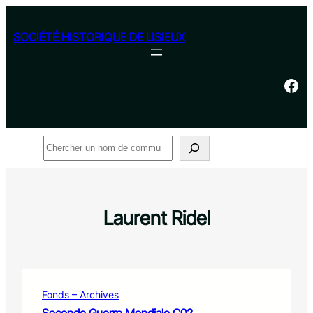
Aller
au
SOCIÉTÉ HISTORIQUE DE LISIEUX
contenu
Facebook
Rechercher
Laurent Ridel
Fonds – Archives
Seconde Guerre Mondiale C02