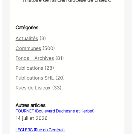
u
p
i
l
C
Catégories
0
Actualités
(3)
1
Communes
(500)
Fonds – Archives
(81)
Publications
(28)
Publications SHL
(20)
Rues de Lisieux
(33)
Autres articles
FOURNET (Boulevard Duchesne et Herbet)
14 juillet 2026
LECLERC (Rue du Général)