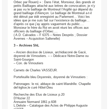
Orbec par Rouen) » : Dans l’état, Monsieur, des grands et
petits Bailliages attaché aux lettres de convocation, je n’y
ai pas vu le bailliage de Montreuil l’Argillé qui dépend du
grand bailliage d’Alençon. Le bailliage de Montreuil a-t-il
été détruit par édit enregistré au Parlement… Voici les
idées que je me suis fait sur l’existence du bailliage…
d’après ce que j’ay appris vaguement du public….
Monsieur le frère du Roi en avoit réuni les offices aux
officiers du bailliage d’Orbec….
( A.D. Calvados – F 6375 – Notes Desprès ; Dossier
Avernes – Acquisition Sallenelle)
3 – Archives ShL
– Ancien diocèse de Lisieux, archidiaconé de Gacé,
doyenné de Vimoutiers. – – Dédicace Notre-Dame ou
Saint-Gourgon
– Con. de Vimoutiers
Carnets de Charles VASSEUR.
Portefeuille bleu Doyennés, doyenné de Vimoutiers :
Patronages: le roi, abbaye de saint-Wandrille. Chapelle
del’église,le curé Hôtel-Dieu
Recherche des Elus de Lisieux p.20
D’Hozier 22
Annuaire Normand 1861 p.608
L.Delisle – Catalogue des Actes de Philippe Auguste