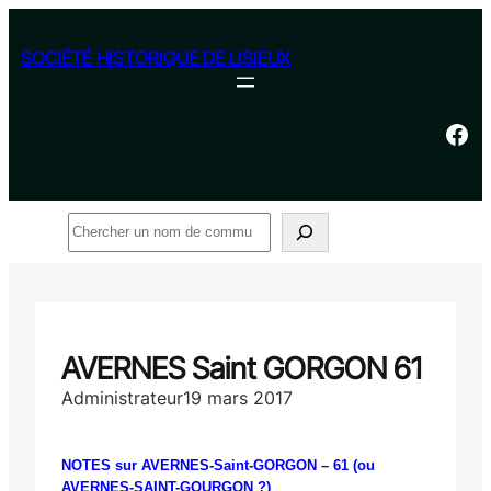
Aller
au
SOCIÉTÉ HISTORIQUE DE LISIEUX
contenu
Facebook
Rechercher
AVERNES Saint GORGON 61
Administrateur
19 mars 2017
NOTES sur AVERNES-Saint-GORGON – 61 (ou
AVERNES-SAINT-GOURGON ?)