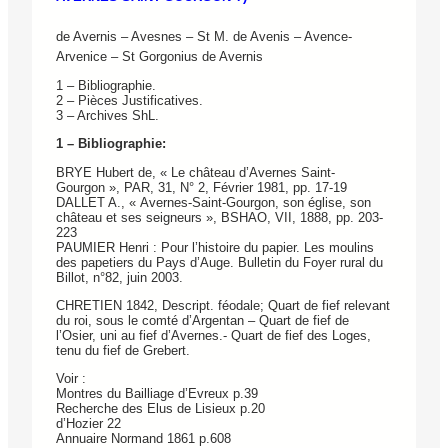
de Avernis – Avesnes – St M. de Avenis – Avence-
Arvenice – St Gorgonius de Avernis
1 – Bibliographie.
2 – Pièces Justificatives.
3 – Archives ShL.
1 – Bibliographie:
BRYE Hubert de, « Le château d’Avernes Saint-
Gourgon », PAR, 31, N° 2, Février 1981, pp. 17-19
DALLET A., « Avernes-Saint-Gourgon, son église, son
château et ses seigneurs », BSHAO, VII, 1888, pp. 203-
223
PAUMIER Henri : Pour l’histoire du papier. Les moulins
des papetiers du Pays d’Auge. Bulletin du Foyer rural du
Billot, n°82, juin 2003.
CHRETIEN 1842, Descript. féodale; Quart de fief relevant
du roi, sous le comté d’Argentan – Quart de fief de
l’Osier, uni au fief d’Avernes.- Quart de fief des Loges,
tenu du fief de Grebert.
Voir :
Montres du Bailliage d’Evreux p.39
Recherche des Elus de Lisieux p.20
d’Hozier 22
Annuaire Normand 1861 p.608