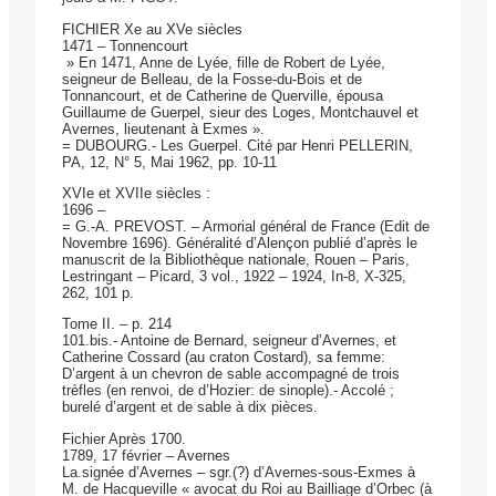
FICHIER Xe au XVe siècles
1471 – Tonnencourt
» En 1471, Anne de Lyée, fille de Robert de Lyée,
seigneur de Belleau, de la Fosse-du-Bois et de
Tonnancourt, et de Catherine de Querville, épousa
Guillaume de Guerpel, sieur des Loges, Montchauvel et
Avernes, lieutenant à Exmes ».
= DUBOURG.- Les Guerpel. Cité par Henri PELLERIN,
PA, 12, N° 5, Mai 1962, pp. 10-11
XVIe et XVIIe siècles :
1696 –
= G.-A. PREVOST. – Armorial général de France (Edit de
Novembre 1696). Généralité d’Alençon publié d’après le
manuscrit de la Bibliothèque nationale, Rouen – Paris,
Lestringant – Picard, 3 vol., 1922 – 1924, In-8, X-325,
262, 101 p.
Tome II. – p. 214
101.bis.- Antoine de Bernard, seigneur d’Avernes, et
Catherine Cossard (au craton Costard), sa femme:
D’argent à un chevron de sable accompagné de trois
trèfles (en renvoi, de d’Hozier: de sinople).- Accolé ;
burelé d’argent et de sable à dix pièces.
Fichier Après 1700.
1789, 17 février – Avernes
La.signée d’Avernes – sgr.(?) d’Avernes-sous-Exmes à
M. de Hacqueville « avocat du Roi au Bailliage d’Orbec (à