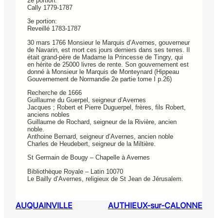
2e portion:
Cally 1779-1787
3e portion:
Reveillé 1783-1787
30 mars 1766 Monsieur le Marquis d’Avernes, gouverneur
de Navarin, est mort ces jours derniers dans ses terres. Il
était grand-père de Madame la Princesse de Tingry, qui
en hérite de 25000 livres de rente. Son gouvernement est
donné à Monsieur le Marquis de Monteynard (Hippeau
Gouvernement de Normandie 2e partie tome I p.26)
Recherche de 1666
Guillaume du Guerpel, seigneur d’Avernes
Jacques ; Robert et Pierre Duguerpel, frères, fils Robert,
anciens nobles
Guillaume de Rochard, seigneur de la Rivière, ancien
noble.
Anthoine Bernard, seigneur d’Avernes, ancien noble
Charles de Heudebert, seigneur de la Miltière.
St Germain de Bougy – Chapelle à Avernes
Bibliothèque Royale – Latin 10070
Le Bailly d’Avernes, religieux de St Jean de Jérusalem.
AUQUAINVILLE
AUTHIEUX-sur-CALONNE