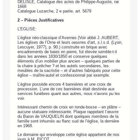
DELISLE, Catalogue des actes de Philippe-Auguste, nø
1668
Catalogue Luzarche, 2 e partie, art. 5679
2 – Pièces Justificatives
L’EGLISE:
L’église néo-classique d’Avernes (Voir abbé J. AUBERT,
Les églises de l’Orne et leurs oeuvres d’art, s.l.s.d. (Lyon,
Lescuyer, 1977), p. 90.) construite en brique avec
encadrements de baies en pierre, fut élevée semble-t-il
dans les années 1830/1850 et conserve quelques
éléments d’un mobilier plus ancien – quelques parties de
la chaire à prêcher ? et les autels secondaires, les
meubles de la sacristie – et d’autres fabriqués pour cette
église – maître-autel et confessionnal par exemple.
L’église possède encore 4 bannières et une croix de
procession. L’une de ces bannières était destinée aux
services funèbres quant aux autres, nous n’avons pu les
voir.
Intéressant chemin de croix en ronde-bosse – en plâtre –
aucune statuaire intéressante. Plaque rappelant l’œuvre
du Baron de VAUQUELIN dont quelques membres de la
famille sont inhumés au flanc sud de l’église, la dernière
en 1968.
Le domaine qui enveloppe cette église appartient de nos
jours à M. PICOT.