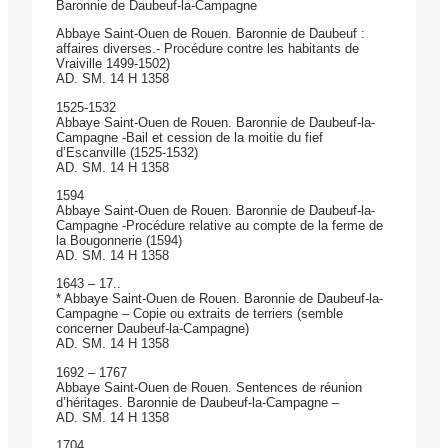
Baronnie de Daubeuf-la-Campagne
Abbaye Saint-Ouen de Rouen. Baronnie de Daubeuf :
affaires diverses.- Procédure contre les habitants de
Vraiville 1499-1502)
AD. SM. 14 H 1358
1525-1532
Abbaye Saint-Ouen de Rouen. Baronnie de Daubeuf-la-
Campagne -Bail et cession de la moitie du fief
d’Escanville (1525-1532)
AD. SM. 14 H 1358
1594
Abbaye Saint-Ouen de Rouen. Baronnie de Daubeuf-la-
Campagne -Procédure relative au compte de la ferme de
la Bougonnerie (1594)
AD. SM. 14 H 1358
1643 – 17..
* Abbaye Saint-Ouen de Rouen. Baronnie de Daubeuf-la-
Campagne – Copie ou extraits de terriers (semble
concerner Daubeuf-la-Campagne)
AD. SM. 14 H 1358
1692 – 1767
Abbaye Saint-Ouen de Rouen. Sentences de réunion
d’héritages. Baronnie de Daubeuf-la-Campagne –
AD. SM. 14 H 1358
1704