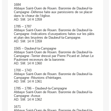
1684
Abbaye Saint-Ouen de Rouen. Baronnie de Daubeuf-la-
Campagne -Défense faite aux paroissiens de se placer
dans le chœur de l’église.
AD. SM. 14 H 1359
1785 – 1787
Abbaye Saint-Ouen de Rouen. Baronnie de Daubeuf-la-
Campagne -Indications d’usurpations faites sur les pâtis
et plan des bruyères de Daubeuf-la-Campagne.
AD. SM. 14 H 1359
1565 – Daubeuf-la-Campagne
Abbaye Saint-Ouen de Rouen. Baronnie de Daubeuf-la-
Campagne -Terrier dressé par Pierre Picard et Jehan Le
Paulmieré receveurs de la baronnie.
AD. SM. 14 H 1360
1700 – 1743
Abbaye Saint-Ouen de Rouen. Baronnie de Daubeuf-la-
Campagne -Réunions d’héritages.
AD. SM. 14 H 1361
1785 – 1786 – Daubeuf-la-Campagne
Abbaye Saint-Ouen de Rouen. Baronnie de Daubeuf-la-
Campagne -Aveux
AD. SM. 14 H 1362
1671
Abbaye Saint-Ouen de Rouen. Baronnie de Daubeuf-la-