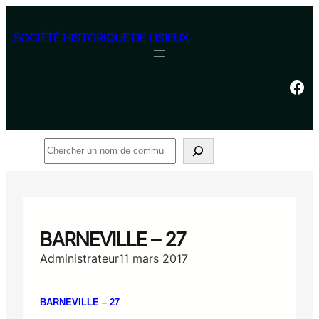
Aller
au
SOCIÉTÉ HISTORIQUE DE LISIEUX
contenu
Facebook
Rechercher
BARNEVILLE – 27
Administrateur
11 mars 2017
BARNEVILLE – 27