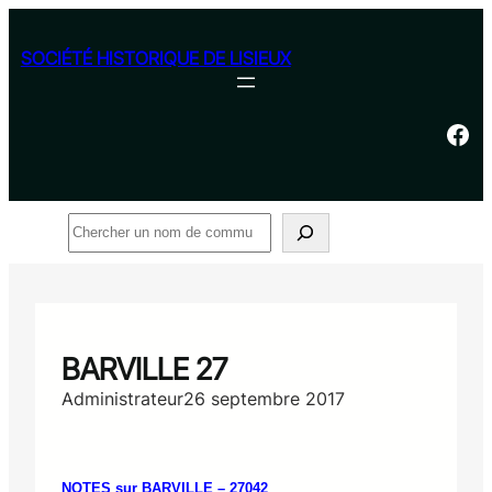
Aller
au
SOCIÉTÉ HISTORIQUE DE LISIEUX
contenu
Facebook
Rechercher
BARVILLE 27
Administrateur
26 septembre 2017
NOTES sur BARVILLE – 27042