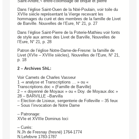
Saint-André,¬ entre-colombage de brique et pierre
Dans l’église Saint-Ouen de la Nöé-Poulain, voir toile du
XVIIe siècle représentant la Vierge recevant les
hommages du curé et des membres de la famille de Livet
de Barville. Nouvelles de l’Eure, N° 21, p. 27
Dans l’église Saint-Pierre de la Poterie-Mathieu voir fonts
de style aux armes des Livet de Barville, Nouvelles de
l’Eure, N° 21, p. 28
Patron de l’église Notre-Dame-de-Fresne: la famille de
Livet (XVIe – XVIIIe siècles), Nouvelles de l’Eure, N° 21,
p. 18
2 – Archives ShL:
Voir Carnets de Charles Vasseur
1 -« analyse et Transcriptions … » ou «
Transcriptions.doc » (Famille de Barville)
2 – « doyenné de Moyaux » ou « Doy. de Moyaux.doc »
28 – BARVILLE –Barvilla
– Election de Lisieux, sergenterie de Folleville – 35 feux
– Sous l’invocation de Notre Dame
– Patronage:
XVIe et XVIIIe Dominus loci
– Curés:
N.Jh de Fresnay (fresné) 1764-1774
N.Lefebvre 1783-1787