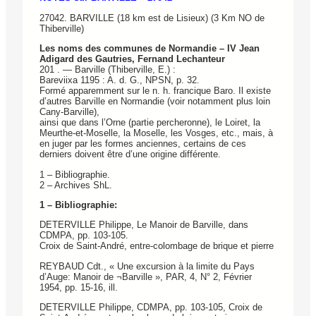
27042. BARVILLE (18 km est de Lisieux) (3 Km NO de
Thiberville)
Les noms des communes de Normandie – IV Jean
Adigard des Gautries, Fernand Lechanteur
201 . — Barville (Thiberville, E.) :
Bareviixa 1195 : A. d. G., NPSN, p. 32.
Formé apparemment sur le n. h. francique Baro. Il existe
d’autres Barville en Normandie (voir notamment plus loin
Cany-Barville),
ainsi que dans l’Orne (partie percheronne), le Loiret, la
Meurthe-et-Moselle, la Moselle, les Vosges, etc., mais, à
en juger par les formes anciennes, certains de ces
derniers doivent être d’une origine différente.
1 – Bibliographie.
2 – Archives ShL.
1 – Bibliographie:
DETERVILLE Philippe, Le Manoir de Barville, dans
CDMPA, pp. 103-105.
Croix de Saint-André, entre-colombage de brique et pierre
REYBAUD Cdt., « Une excursion à la limite du Pays
d’Auge: Manoir de ¬Barville », PAR, 4, N° 2, Février
1954, pp. 15-16, ill.
DETERVILLE Philippe, CDMPA, pp. 103-105, Croix de