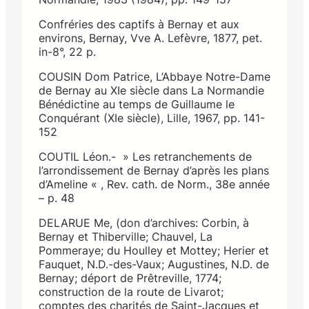
Confréries des captifs à Bernay et aux
environs, Bernay, Vve A. Lefèvre, 1877, pet.
in-8°, 22 p.
COUSIN Dom Patrice, L’Abbaye Notre-Dame
de Bernay au XIe siècle dans La Normandie
Bénédictine au temps de Guillaume le
Conquérant (XIe siècle), Lille, 1967, pp. 141-
152
COUTIL Léon.- » Les retranchements de
l’arrondissement de Bernay d’après les plans
d’Ameline « , Rev. cath. de Norm., 38e année
– p. 48
DELARUE Me, (don d’archives: Corbin, à
Bernay et Thiberville; Chauvel, La
Pommeraye; du Houlley et Mottey; Herier et
Fauquet, N.D.-des-Vaux; Augustines, N.D. de
Bernay; déport de Prêtreville, 1774;
construction de la route de Livarot;
comptes des charités de Saint-Jacques et