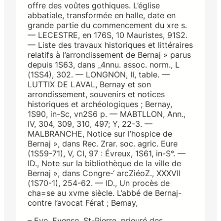
offre des voûtes gothiques. L’église
abbatiale, transformée en halle, date en
grande partie du commencement du xre s.
— LECESTRE, en 176S, 10 Mauristes, 91S2.
— Liste des travaux historiques et littéraires
relatifs à l’arrondissement de Bernaj » parus
depuis 1S63, dans _4nnu. assoc. norm., L
(1SS4), 302. — LONGNON, II, table. —
LUTTIX DE LAVAL, Bernay et son
arrondissement, souvenirs et notices
historiques et archéologiques ; Bernay,
1S90, in-Sc, vn2S6 p. — MABTLLON, Ann.,
IV, 304, 309, 310, 497; Y, 22-3. —
MALBRANCHE, Notice sur l’hospice de
Bernaj », dans Rec. Zrar. soc. agric. Eure
(1S59-71), V, CI, 97 : Évreux, 1S61, in-S°. —
ID., Note sur la bibliothèque de la ville de
Bernaj », dans Congre-‘ arcZiéoZ., XXXVII
(1S70-1), 254-62. — ID., Un procès de
cha=se au xvme siècle. L’abbé de Bernaj-
contre l’avocat Férat ; Bemay,
– Eye, Eyense, St-Pierre, prieuré des