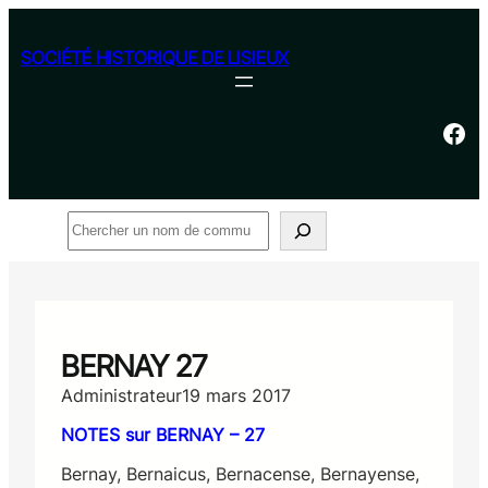
Aller
au
SOCIÉTÉ HISTORIQUE DE LISIEUX
contenu
Facebook
Rechercher
BERNAY 27
Administrateur
19 mars 2017
NOTES sur BERNAY – 27
Bernay, Bernaicus, Bernacense, Bernayense,