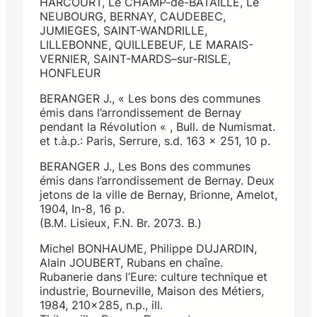
HARCOURT, Le CHAMP-de-BATAILLE, Le
NEUBOURG, BERNAY, CAUDEBEC,
JUMIEGES, SAINT-WANDRILLE,
LILLEBONNE, QUILLEBEUF, LE MARAIS-
VERNIER, SAINT-MARDS–sur-RISLE,
HONFLEUR
BERANGER J., « Les bons des communes
émis dans l’arrondissement de Bernay
pendant la Révolution « , Bull. de Numismat.
et t.à.p.: Paris, Serrure, s.d. 163 x 251, 10 p.
BERANGER J., Les Bons des communes
émis dans l’arrondissement de Bernay. Deux
jetons de la ville de Bernay, Brionne, Amelot,
1904, In-8, 16 p.
(B.M. Lisieux, F.N. Br. 2073. B.)
Michel BONHAUME, Philippe DUJARDIN,
Alain JOUBERT, Rubans en chaîne.
Rubanerie dans l’Eure: culture technique et
industrie, Bourneville, Maison des Métiers,
1984, 210×285, n.p., ill.