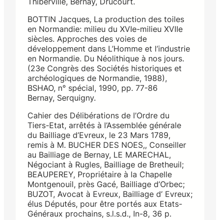
Thiberville, Bernay, Drucourt.
BOTTIN Jacques, La production des toiles
en Normandie: milieu du XVIe-milieu XVIIe
siècles. Approches des voies de
développement dans L’Homme et l’industrie
en Normandie. Du Néolithique à nos jours.
(23e Congrès des Sociétés historiques et
archéologiques de Normandie, 1988),
BSHAO, n° spécial, 1990, pp. 77-86
Bernay, Serquigny.
Cahier des Délibérations de l’Ordre du
Tiers-Etat, arrêtés à l’Assemblée générale
du Bailliage d’Evreux, le 23 Mars 1789,
remis à M. BUCHER DES NOES,, Conseiller
au Bailliage de Bernay, LE MARECHAL,
Négociant à Rugles, Bailliage de Bretheuil;
BEAUPEREY, Propriétaire à la Chapelle
Montgenouil, près Gacé, Bailliage d’Orbec;
BUZOT, Avocat à Evreux, Bailliage d’ Evreux;
élus Députés, pour être portés aux Etats-
Généraux prochains, s.l.s.d., In-8, 36 p.