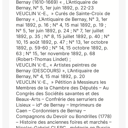
Bernay (1610-1669) « , L’Antiquaire de
Bernay, N° 5, 1er juin 1892, p. 22-23
VEUCLIN V.-E., » Curés de Sainte-Croix de
Bernay « , L’Antiquaire de Bernay, N° 3, 1er
mai 1892, p. 16 ; N° 4, 15 mai 1892, p. 19 ;
N° 5, 1er juin 1892, p. 24 ; N° 7, 1er juillet
1892, p. 35 ; N° 8, 15 juillet 1892, p. 40 ; N°
10, 15 août 1892, p. 47 ; N° 13, 1er octobre
1892, p. 59-60 ; N° 14, 15 octobre 1892, p.
63 ; N° 15, 1er novembre 1892, p. 68
(Robert-Thomas Lindet) ;
VEUCLIN V.-E., « Artistes peintres de
Bernay (DESCOURS) », L’Antiquaire de
Bernay, N° 4, 15 mai 1892, p. 20
VEUCLIN V.-E., » Pétition à Messieurs les
Membres de la Chambre des Députés – Au
Congrès des Sociétés savantes et des
Beaux-Arts – Confrérie des serruriers de
Lisieux – id° de Bernay – Imprimeurs de
Caen – Cordonniers de Bernay –
Compagnons du Devoir ou Bondrilles (1778)
– Histoire des anciennes foires et marchés –
Nicolas-Gabriel CLERC , médecin en Russie