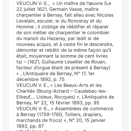
VEUCLIN V.-E., » Un maître de l’œuvre (Le
22 juillet 1621, Germain Vasse, maître
charpentier à Bernay, fait alleu avec Nicolas
Levelain, escuier, sr du Ronceray et du
Homme ; il s’oblige de réédifier et réparer
de son métier de charpentier le colombier
du manoir du Hazeray, par ledit sr de
nouveau acquis, et à ceste fin le descendre,
démonter et rebâtir de la même façon qu’il
était, moyennant la somme de cent livres
ts) – (1621, Guillaume Lesellier de Rouen,
facteur d’orgue étant de présent à Bernay)
« , L’Antiquaire de Bernay, N° 17, 1er
décembre 1892, p. 75
VEUCLIN V. E., « Les Beaux-Arts et les
Charités (Bourg-Achard – Caudebec-les-
Elbeuf,… Lisieux, Rocques) », L’Antiquaire de
Bernay, N° 22, 15 février 1893, pp. 95
VEUCLIN V.-E., « Assemblées de commerce
à Bernay (1759-1760, Toiliers, drapiers,
marchands de frocs) », N° 20, 15 janvier
1893, pp. 87