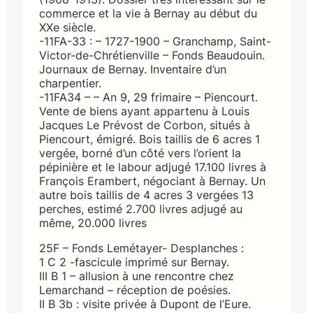
commerce et la vie à Bernay au début du
XXe siècle.
-11FA-33 : – 1727-1900 – Granchamp, Saint-
Victor-de-Chrétienville – Fonds Beaudouin.
Journaux de Bernay. Inventaire d’un
charpentier.
-11FA34 – – An 9, 29 frimaire – Piencourt.
Vente de biens ayant appartenu à Louis
Jacques Le Prévost de Corbon, situés à
Piencourt, émigré. Bois taillis de 6 acres 1
vergée, borné d’un côté vers l’orient la
pépinière et le labour adjugé 17.100 livres à
François Erambert, négociant à Bernay. Un
autre bois taillis de 4 acres 3 vergées 13
perches, estimé 2.700 livres adjugé au
même, 20.000 livres
25F – Fonds Lemétayer- Desplanches :
1 C 2 -fascicule imprimé sur Bernay.
III B 1 – allusion à une rencontre chez
Lemarchand – réception de poésies.
II B 3b : visite privée à Dupont de l’Eure.