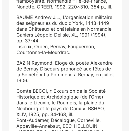
flamboyante. Normandie – Ile-de-France,
Nonette, CREER, 1992, 220×310, 354 p., ill.
BAUME Andrew J.L., L’organisation militaire
des seigneuries du duc d’York, 1443-1449
dans Châteaux et châtelains en Normandie,
Cahiers Léopold Delisle, XL, 1991 (1994),
pp. 37-44
Lisieux, Orbec, Bernay, Fauguernon,
Courtonne-la-Meurdrac.
BAZIN Raymond, Eloge du poète Alexandre
de Bernay Discours prononcé aux fêtes de
la Société « La Pomme », à Bernay, en juillet
1906.
Comte BECCI, « Excursion de la Société
Historique et Archéologique (de l’Orne)
dans le Lieuvin, le Roumois, la plaine du
Neubourg et le pays de Caux », BSHAO,
XLIV, 1925, pp. 34-168, ill.
Pont-Audemer, Décalogue, Corneville,
Appeville-Annebaut, BEC-HELLOUIN,