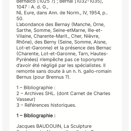
Bernaico [1025 ?] ; Bernai [1032-1035],
1047 : A. d. G.,
NL Eure, dans Ann. de Norm., IV, 1954, p..
50.
L’abondance des Bernay (Manche, Orne,
Sarthe, Somme, Seine-etMarne, Ille-et-
Vilaine, Charente-Marit., Cher, Nièvre,
Rhône), des Berny (Seine, Somme, Aisne,
Lot-et-Garonne) et la présence des Bernac
(Charente, Lot-et-Garonne, Tarn, Hautes-
Pyrénées) n’empêche pas ce toponyme
d’avoir été négligé par les spécialistes. Il
remonte sans doute à un n. h. gallo-romain
Bernus (pour Brennus ?).
1 – Bibliographie :
2 – Archives SHL. (dont Carnet de Charles
Vasseur)
3 – Références historiques.
1 – Bibliographie :
Jacques BAUDOUIN, La Sculpture