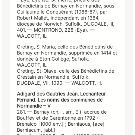
Bénédictins de Bernay en Normandie, sous
Guillaume le Conquérant (1066-87), par
Robert Mallet, indépendant en 1384,
diocèse de Norwich, Sufîolk. DUGDALE, III,
401. — MONTROND, 228 (Eya). —
WALCOTT, IL
Creting, S. Maria, celle des Bénédictins de
Bernay en Normandie, supprimée en 1414 et
donnée à Eton Collège, Sufïolk.
WALCOTT, IL
Creting, St-Olave, celle des Bénédictins de
Grestain en Normandie, Sufïolk.
DUGDALE, VII, 1090. — WALCOTT, H.
Adigard des Gautries Jean, Lechanteur
Fernand. Les noms des communes de
Normandie – V
281. — Bernay (ch.-l. arr., E.), accrue de
Bouffev et de Carentonne en 1792 :
Brenaico [1000 env.] ; Berniaous, [ace]
Berniacum, [abl.]