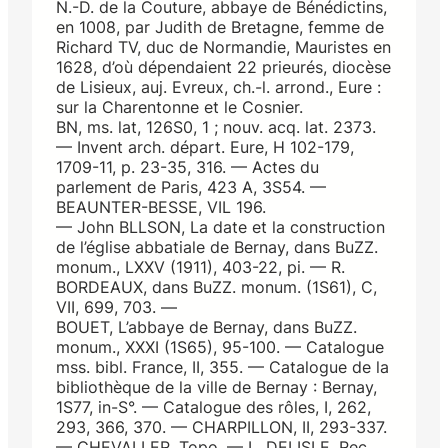
N.-D. de la Couture, abbaye de Bénédictins,
en 1008, par Judith de Bretagne, femme de
Richard TV, duc de Normandie, Mauristes en
1628, d’où dépendaient 22 prieurés, diocèse
de Lisieux, auj. Evreux, ch.-l. arrond., Eure :
sur la Charentonne et le Cosnier.
BN, ms. lat, 126S0, 1 ; nouv. acq. lat. 2373.
— Invent arch. départ. Eure, H 102-179,
1709-11, p. 23-35, 316. — Actes du
parlement de Paris, 423 A, 3S54. —
BEAUNTER-BESSE, VIL 196.
— John BLLSON, La date et la construction
de l’église abbatiale de Bernay, dans BuZZ.
monum., LXXV (1911), 403-22, pi. — R.
BORDEAUX, dans BuZZ. monum. (1S61), C,
VII, 699, 703. —
BOUET, L’abbaye de Bernay, dans BuZZ.
monum., XXXI (1S65), 95-100. — Catalogue
mss. bibl. France, II, 355. — Catalogue de la
bibliothèque de la ville de Bernay : Bernay,
1S77, in-S°. — Catalogue des rôles, I, 262,
293, 366, 370. — CHARPILLON, II, 293-337.
— CHEVALLER, Topo. — L. DELISLE, Rec.