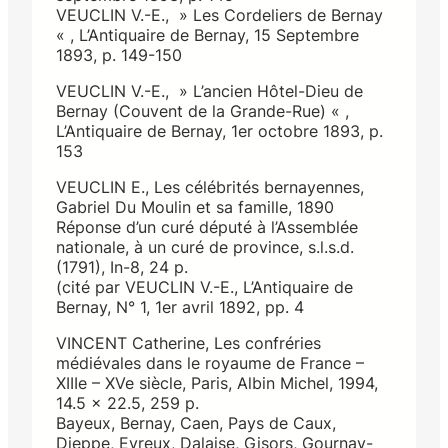
VEUCLIN V.-E., » Les Cordeliers de Bernay
« , L’Antiquaire de Bernay, 15 Septembre
1893, p. 149-150
VEUCLIN V.-E., » L’ancien Hôtel-Dieu de
Bernay (Couvent de la Grande-Rue) « ,
L’Antiquaire de Bernay, 1er octobre 1893, p.
153
VEUCLIN E., Les célébrités bernayennes,
Gabriel Du Moulin et sa famille, 1890
Réponse d’un curé député à l’Assemblée
nationale, à un curé de province, s.l.s.d.
(1791), In-8, 24 p.
(cité par VEUCLIN V.-E., L’Antiquaire de
Bernay, N° 1, 1er avril 1892, pp. 4
VINCENT Catherine, Les confréries
médiévales dans le royaume de France –
XIIIe – XVe siècle, Paris, Albin Michel, 1994,
14.5 x 22.5, 259 p.
Bayeux, Bernay, Caen, Pays de Caux,
Dieppe, Evreux, Dalaise, Gisors, Gournay-