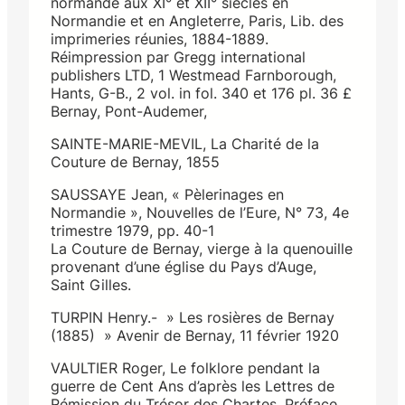
normande aux XI° et XII° siècles en
Normandie et en Angleterre, Paris, Lib. des
imprimeries réunies, 1884-1889.
Réimpression par Gregg international
publishers LTD, 1 Westmead Farnborough,
Hants, G-B., 2 vol. in fol. 340 et 176 pl. 36 £
Bernay, Pont-Audemer,
SAINTE-MARIE-MEVIL, La Charité de la
Couture de Bernay, 1855
SAUSSAYE Jean, « Pèlerinages en
Normandie », Nouvelles de l’Eure, N° 73, 4e
trimestre 1979, pp. 40-1
La Couture de Bernay, vierge à la quenouille
provenant d’une église du Pays d’Auge,
Saint Gilles.
TURPIN Henry.- » Les rosières de Bernay
(1885) » Avenir de Bernay, 11 février 1920
VAULTIER Roger, Le folklore pendant la
guerre de Cent Ans d’après les Lettres de
Rémission du Trésor des Chartes. Préface