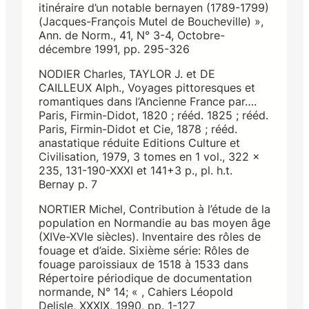
itinéraire d’un notable bernayen (1789-1799)
(Jacques-François Mutel de Boucheville) »,
Ann. de Norm., 41, N° 3-4, Octobre-
décembre 1991, pp. 295-326
NODIER Charles, TAYLOR J. et DE
CAILLEUX Alph., Voyages pittoresques et
romantiques dans l’Ancienne France par….
Paris, Firmin-Didot, 1820 ; rééd. 1825 ; rééd.
Paris, Firmin-Didot et Cie, 1878 ; rééd.
anastatique réduite Editions Culture et
Civilisation, 1979, 3 tomes en 1 vol., 322 x
235, 131-190-XXXI et 141+3 p., pl. h.t.
Bernay p. 7
NORTIER Michel, Contribution à l’étude de la
population en Normandie au bas moyen âge
(XIVe-XVIe siècles). Inventaire des rôles de
fouage et d’aide. Sixième série: Rôles de
fouage paroissiaux de 1518 à 1533 dans
Répertoire périodique de documentation
normande, N° 14; « , Cahiers Léopold
Delisle, XXXIX, 1990, pp. 1-127