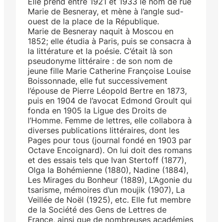
Elle prend entre 1921 et 1933 le nom de rue
Marie de Besneray, et mène à l’angle sud-
ouest de la place de la République.
Marie de Besneray naquit à Moscou en
1852; elle étudia à Paris, puis se consacra à
la littérature et la poésie. C’était là son
pseudonyme littéraire : de son nom de
jeune fille Marie Catherine Françoise Louise
Boissonnade, elle fut successivement
l’épouse de Pierre Léopold Bertre en 1873,
puis en 1904 de l’avocat Edmond Groult qui
fonda en 1905 la Ligue des Droits de
l’Homme. Femme de lettres, elle collabora à
diverses publications littéraires, dont les
Pages pour tous (journal fondé en 1903 par
Octave Encoignard). On lui doit des romans
et des essais tels que Ivan Stertoff (1877),
Olga la Bohémienne (1880), Nadine (1884),
Les Mirages du Bonheur (1889), L’Agonie du
tsarisme, mémoires d’un moujik (1907), La
Veillée de Noël (1925), etc. Elle fut membre
de la Société des Gens de Lettres de
France, ainsi que de nombreuses académies