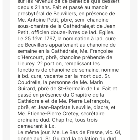
sur les revenus de ce bénéfice qu’il dessert
depuis 21 ans. Fait et passé au manoir
presbytéral de Beuvillers, en présence de
Me. Antoine Petit, pbrë, semi chanoine
sous-chantre de la Cathédrale,et de Jean
Petit, officien douze-livres de lad. Eglise.
Le 25 févr. 1767, la nomination à lad. cure
de Beuvillers appartenant au chanoine de
semaine en la Cathédrale, Me. Françoise
d’Hercourt, pbrë, chanoine prébende de
Lieurey, 2° portion, remplissant les
fonctions de chanoine de semaine, nomme
à bd. cure, vacante par la mort dud. Sr.
Coudrelle, la personne de Me. Marin
Guirard, pbrë de St-Germain de Lx. Fait et
passé en présence du Chapitre de la
Cathédrale et de Me. Pierre Lefrançois,
pbrë, et Jean-Baptiste Neuville, diacre, et
Me. Etienne-Pierre Crétey, secrétaire
ordinaire dud. Chapitre, tous trois
demeurant à Lx.
Le même jour, Me. Le Bas de Fresne, vic. Gl,
donne aud. Sr. Guirard la collation du dud.