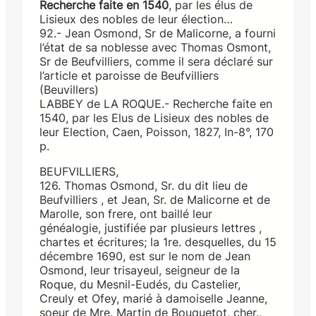
Recherche faite en 1540
, par les élus de
Lisieux des nobles de leur élection…
92.- Jean Osmond, Sr de Malicorne, a fourni
l’état de sa noblesse avec Thomas Osmont,
Sr de Beufvilliers, comme il sera déclaré sur
l’article et paroisse de Beufvilliers
(Beuvillers)
LABBEY de LA ROQUE.- Recherche faite en
1540, par les Elus de Lisieux des nobles de
leur Election, Caen, Poisson, 1827, In-8°, 170
p.
BEUFVILLIERS,
126. Thomas Osmond, Sr. du dit lieu de
Beufvilliers , et Jean, Sr. de Malicorne et de
Marolle, son frere, ont baillé leur
généalogie, justifiée par plusieurs lettres ,
chartes et écritures; la 1re. desquelles, du 15
décembre 1690, est sur le nom de Jean
Osmond, leur trisayeul, seigneur de la
Roque, du Mesnil-Eudés, du Castelier,
Creuly et Ofey, marié à damoiselle Jeanne,
soeur de Mre. Martin de Bouquetot, cher.,