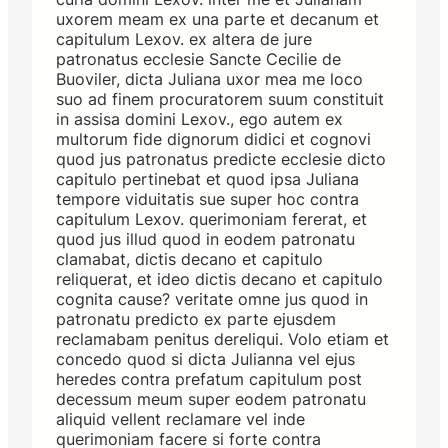
uxorem meam ex una parte et decanum et
capitulum Lexov. ex altera de jure
patronatus ecclesie Sancte Cecilie de
Buoviler, dicta Juliana uxor mea me loco
suo ad finem procuratorem suum constituit
in assisa domini Lexov., ego autem ex
multorum fide dignorum didici et cognovi
quod jus patronatus predicte ecclesie dicto
capitulo pertinebat et quod ipsa Juliana
tempore viduitatis sue super hoc contra
capitulum Lexov. querimoniam fererat, et
quod jus illud quod in eodem patronatu
clamabat, dictis decano et capitulo
reliquerat, et ideo dictis decano et capitulo
cognita cause? veritate omne jus quod in
patronatu predicto ex parte ejusdem
reclamabam penitus dereliqui. Volo etiam et
concedo quod si dicta Julianna vel ejus
heredes contra prefatum capitulum post
decessum meum super eodem patronatu
aliquid vellent reclamare vel inde
querimoniam facere si forte contra