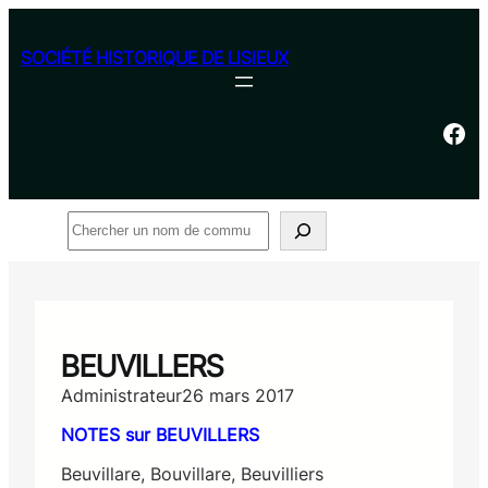
Aller
au
SOCIÉTÉ HISTORIQUE DE LISIEUX
contenu
Facebook
Rechercher
BEUVILLERS
Administrateur
26 mars 2017
NOTES sur BEUVILLERS
Beuvillare, Bouvillare, Beuvilliers