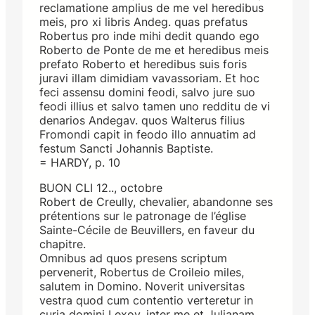
reclamatione amplius de me vel heredibus
meis, pro xi libris Andeg. quas prefatus
Robertus pro inde mihi dedit quando ego
Roberto de Ponte de me et heredibus meis
prefato Roberto et heredibus suis foris
juravi illam dimidiam vavassoriam. Et hoc
feci assensu domini feodi, salvo jure suo
feodi illius et salvo tamen uno redditu de vi
denarios Andegav. quos Walterus filius
Fromondi capit in feodo illo annuatim ad
festum Sancti Johannis Baptiste.
= HARDY, p. 10
BUON CLI 12.., octobre
Robert de Creully, chevalier, abandonne ses
prétentions sur le patronage de l’église
Sainte-Cécile de Beuvillers, en faveur du
chapitre.
Omnibus ad quos presens scriptum
pervenerit, Robertus de Croileio miles,
salutem in Domino. Noverit universitas
vestra quod cum contentio verteretur in
curia domini Lexov. inter me et Julianam