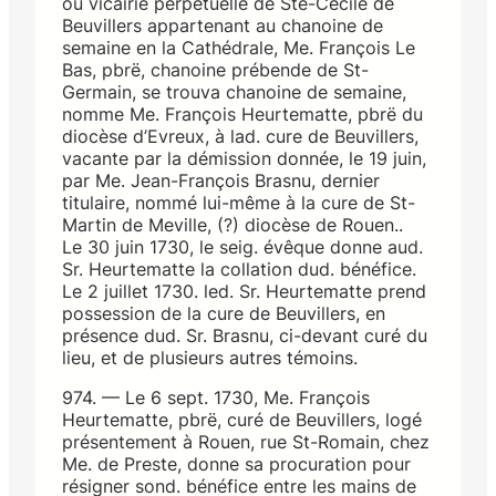
ou vicairie perpétuelle de Ste-Cécile de
Beuvillers appartenant au chanoine de
semaine en la Cathédrale, Me. François Le
Bas, pbrë, chanoine prébende de St-
Germain, se trouva chanoine de semaine,
nomme Me. François Heurtematte, pbrë du
diocèse d’Evreux, à lad. cure de Beuvillers,
vacante par la démission donnée, le 19 juin,
par Me. Jean-François Brasnu, dernier
titulaire, nommé lui-même à la cure de St-
Martin de Meville, (?) diocèse de Rouen..
Le 30 juin 1730, le seig. évêque donne aud.
Sr. Heurtematte la collation dud. bénéfice.
Le 2 juillet 1730. led. Sr. Heurtematte prend
possession de la cure de Beuvillers, en
présence dud. Sr. Brasnu, ci-devant curé du
lieu, et de plusieurs autres témoins.
974. — Le 6 sept. 1730, Me. François
Heurtematte, pbrë, curé de Beuvillers, logé
présentement à Rouen, rue St-Romain, chez
Me. de Preste, donne sa procuration pour
résigner sond. bénéfice entre les mains de