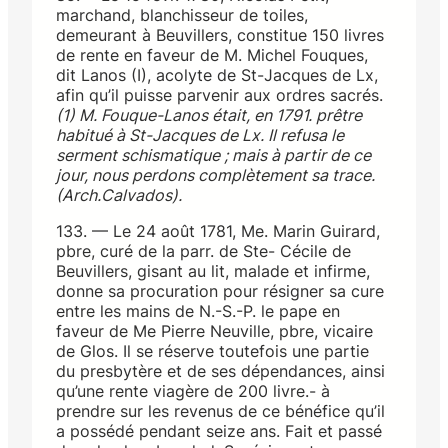
marchand, blanchisseur de toiles,
demeurant à Beuvillers, constitue 150 livres
de rente en faveur de M. Michel Fouques,
dit Lanos (I), acolyte de St-Jacques de Lx,
afin qu’il puisse parvenir aux ordres sacrés.
(1) M. Fouque-Lanos était, en 1791. prêtre
habitué à St-Jacques de Lx. Il refusa le
serment schismatique ; mais à partir de ce
jour, nous perdons complètement sa trace.
(Arch.Calvados).
133. — Le 24 août 1781, Me. Marin Guirard,
pbre, curé de la parr. de Ste- Cécile de
Beuvillers, gisant au lit, malade et infirme,
donne sa procuration pour résigner sa cure
entre les mains de N.-S.-P. le pape en
faveur de Me Pierre Neuville, pbre, vicaire
de Glos. Il se réserve toutefois une partie
du presbytère et de ses dépendances, ainsi
qu’une rente viagère de 200 livre.- à
prendre sur les revenus de ce bénéfice qu’il
a possédé pendant seize ans. Fait et passé