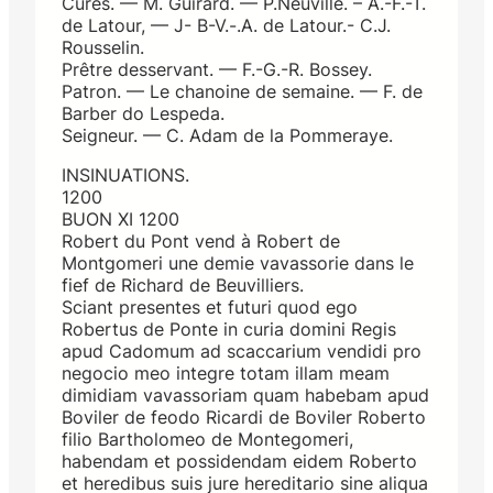
Curés. — M. Guirard. — P.Neuville. – A.-F.-T.
de Latour, — J- B-V.-.A. de Latour.- C.J.
Rousselin.
Prêtre desservant. — F.-G.-R. Bossey.
Patron. — Le chanoine de semaine. — F. de
Barber do Lespeda.
Seigneur. — C. Adam de la Pommeraye.
INSINUATIONS.
1200
BUON XI 1200
Robert du Pont vend à Robert de
Montgomeri une demie vavassorie dans le
fief de Richard de Beuvilliers.
Sciant presentes et futuri quod ego
Robertus de Ponte in curia domini Regis
apud Cadomum ad scaccarium vendidi pro
negocio meo integre totam illam meam
dimidiam vavassoriam quam habebam apud
Boviler de feodo Ricardi de Boviler Roberto
filio Bartholomeo de Montegomeri,
habendam et possidendam eidem Roberto
et heredibus suis jure hereditario sine aliqua