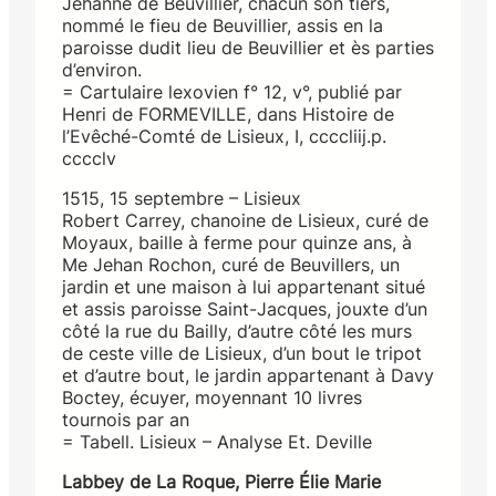
Jehanne de Beuvillier, chacun son tiers,
nommé le fieu de Beuvillier, assis en la
paroisse dudit lieu de Beuvillier et ès parties
d’environ.
= Cartulaire lexovien f° 12, v°, publié par
Henri de FORMEVILLE, dans Histoire de
l’Evêché-Comté de Lisieux, I, ccccliij.p.
cccclv
1515, 15 septembre – Lisieux
Robert Carrey, chanoine de Lisieux, curé de
Moyaux, baille à ferme pour quinze ans, à
Me Jehan Rochon, curé de Beuvillers, un
jardin et une maison à lui appartenant situé
et assis paroisse Saint-Jacques, jouxte d’un
côté la rue du Bailly, d’autre côté les murs
de ceste ville de Lisieux, d’un bout le tripot
et d’autre bout, le jardin appartenant à Davy
Boctey, écuyer, moyennant 10 livres
tournois par an
= Tabell. Lisieux – Analyse Et. Deville
Labbey de La Roque, Pierre Élie Marie