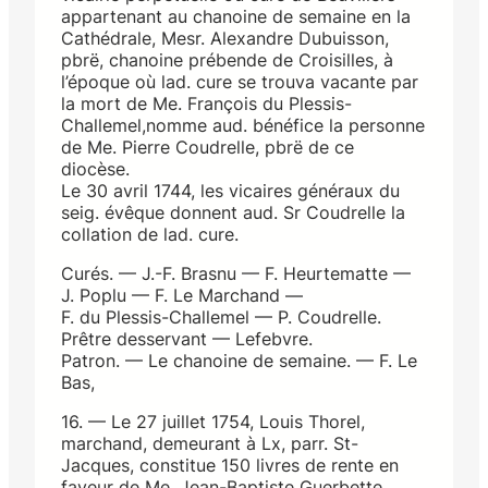
appartenant au chanoine de semaine en la
Cathédrale, Mesr. Alexandre Dubuisson,
pbrë, chanoine prébende de Croisilles, à
l’époque où lad. cure se trouva vacante par
la mort de Me. François du Plessis-
Challemel,nomme aud. bénéfice la personne
de Me. Pierre Coudrelle, pbrë de ce
diocèse.
Le 30 avril 1744, les vicaires généraux du
seig. évêque donnent aud. Sr Coudrelle la
collation de lad. cure.
Curés. — J.-F. Brasnu — F. Heurtematte —
J. Poplu — F. Le Marchand —
F. du Plessis-Challemel — P. Coudrelle.
Prêtre desservant — Lefebvre.
Patron. — Le chanoine de semaine. — F. Le
Bas,
16. — Le 27 juillet 1754, Louis Thorel,
marchand, demeurant à Lx, parr. St-
Jacques, constitue 150 livres de rente en
faveur de Me. Jean-Baptiste Guerbette,