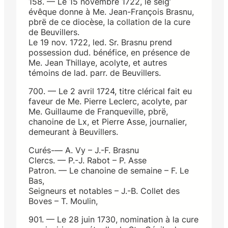
158. — Le 15 novembre 1722, le seig’
évêque donne à Me. Jean-François Brasnu,
pbrë de ce diocèse, la collation de la cure
de Beuvillers.
Le 19 nov. 1722, led. Sr. Brasnu prend
possession dud. bénéfice, en présence de
Me. Jean Thillaye, acolyte, et autres
témoins de lad. parr. de Beuvillers.
700. — Le 2 avril 1724, titre clérical fait eu
faveur de Me. Pierre Leclerc, acolyte, par
Me. Guillaume de Franqueville, pbrë,
chanoine de Lx, et Pierre Asse, journalier,
demeurant à Beuvillers.
Curés-— A. Vy – J.-F. Brasnu
Clercs. — P.-J. Rabot – P. Asse
Patron. — Le chanoine de semaine – F. Le
Bas,
Seigneurs et notables – J.-B. Collet des
Boves – T. Moulin,
901. — Le 28 juin 1730, nomination à la cure