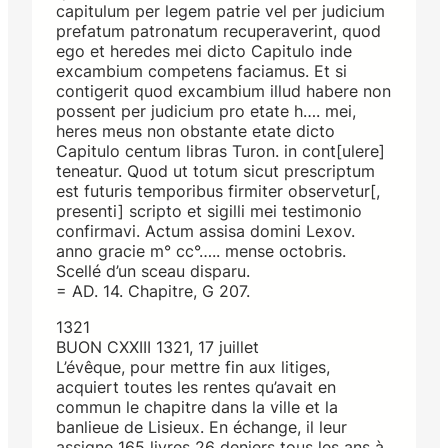
capitulum per legem patrie vel per judicium
prefatum patronatum recuperaverint, quod
ego et heredes mei dicto Capitulo inde
excambium competens faciamus. Et si
contigerit quod excambium illud habere non
possent per judicium pro etate h…. mei,
heres meus non obstante etate dicto
Capitulo centum libras Turon. in cont[ulere]
teneatur. Quod ut totum sicut prescriptum
est futuris temporibus firmiter observetur[,
presenti] scripto et sigilli mei testimonio
confirmavi. Actum assisa domini Lexov.
anno gracie m° cc°….. mense octobris.
Scellé d’un sceau disparu.
= AD. 14. Chapitre, G 207.
1321
BUON CXXIII 1321, 17 juillet
L’évêque, pour mettre fin aux litiges,
acquiert toutes les rentes qu’avait en
commun le chapitre dans la ville et la
banlieue de Lisieux. En échange, il leur
assigne 165 livres 26 deniers tous les ans à