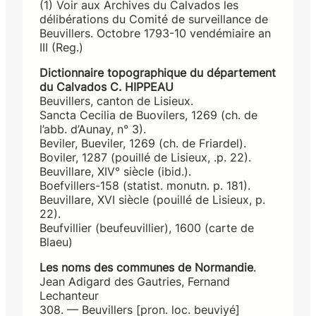
(1) Voir aux Archives du Calvados les
délibérations du Comité de surveillance de
Beuvillers. Octobre 1793-10 vendémiaire an
III (Reg.)
Dictionnaire topographique du département
du Calvados C. HIPPEAU
Beuvillers, canton de Lisieux.
Sancta Cecilia de Buovilers, 1269 (ch. de
l’abb. d’Aunay, n° 3).
Beviler, Bueviler, 1269 (ch. de Friardel).
Boviler, 1287 (pouillé de Lisieux, .p. 22).
Beuvillare, XIV° siècle (ibid.).
Boefvillers-158 (statist. monutn. p. 181).
Beuvillare, XVI siècle (pouillé de Lisieux, p.
22).
Beufvillier (beufeuvillier), 1600 (carte de
Blaeu)
Les noms des communes de Normandie
.
Jean Adigard des Gautries, Fernand
Lechanteur
308. — Beuvillers [pron. loc. beuviyé]