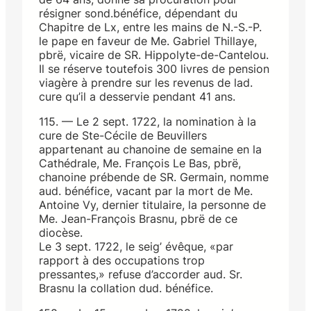
résigner sond.bénéfice, dépendant du
Chapitre de Lx, entre les mains de N.-S.-P.
le pape en faveur de Me. Gabriel Thillaye,
pbrë, vicaire de SR. Hippolyte-de-Cantelou.
Il se réserve toutefois 300 livres de pension
viagère à prendre sur les revenus de lad.
cure qu’il a desservie pendant 41 ans.
115. — Le 2 sept. 1722, la nomination à la
cure de Ste-Cécile de Beuvillers
appartenant au chanoine de semaine en la
Cathédrale, Me. François Le Bas, pbrë,
chanoine prébende de SR. Germain, nomme
aud. bénéfice, vacant par la mort de Me.
Antoine Vy, dernier titulaire, la personne de
Me. Jean-François Brasnu, pbrë de ce
diocèse.
Le 3 sept. 1722, le seig’ évêque, «par
rapport à des occupations trop
pressantes,» refuse d’accorder aud. Sr.
Brasnu la collation dud. bénéfice.