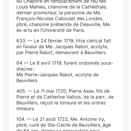
du Chapitre en remplacement de feu Me.
Louis Mahieu, chanoine de la Cathédrale,
dernier promoteur, la personne de Me.
François-Nicolas Caboulet des Londes,
pbrë, chanoine prébende de Deauville, Me.
ès-arts en l’Université de Paris.
633. — Le 24 février 1719, titre clérical fait
en faveur de Me. Jacques Rabot, acolyte,
par Pierre Rabot, demeurant à Beuvillers.
64 — Le 8 avril 1719, furent ordonnés sous-
diacres :
Me Pierre-Jacques Rabot, acolyte de
Beuvillers
405. — Le 11 mai 1720, Pierre Asse, fils de
Pierre et de Catherine Vallois, de la parr.. de
Beuvillers, reçoit la tonsure et les ordres
mineurs.
104. — Le 21 août 1722, Me. Antoine Vy,
pbrë, curé de Ste-Cécile de Beuvillers, âgé
de 64 ans, donne sa procuration pour