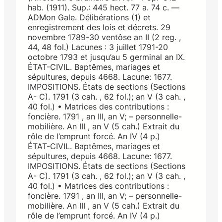
hab. (1911). Sup.: 445 hect. 77 a. 74 c. ―
ADMon Gale. Délibérations (1) et
enregistrement des lois et décrets. 29
novembre 1789-30 ventôse an II (2 reg. ,
44, 48 fol.) Lacunes : 3 juillet 1791-20
octobre 1793 et jusqu’au 5 germinal an IX.
ÉTAT-CIVIL. Baptêmes, mariages et
sépultures, depuis 4668. Lacune: 1677.
IMPOSITIONS. États de sections (Sections
A- C). 1791 (3 cah. , 62 fol.); an V (3 cah. ,
40 fol.) • Matrices des contributions :
foncière. 1791 , an III, an V; – personnelle-
mobilière. An III , an V (5 cah.) Extrait du
rôle de l’emprunt forcé. An IV (4 p.)
ÉTAT-CIVIL. Baptêmes, mariages et
sépultures, depuis 4668. Lacune: 1677.
IMPOSITIONS. États de sections (Sections
A- C). 1791 (3 cah. , 62 fol.); an V (3 cah. ,
40 fol.) • Matrices des contributions :
foncière. 1791 , an III, an V; – personnelle-
mobilière. An III , an V (5 cah.) Extrait du
rôle de l’emprunt forcé. An IV (4 p.)