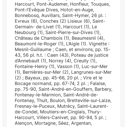
Harcourt, Pont-Audemer, Honfleur, Touques,
Pont-l’Evêque Dives, Hotot-en-Auge,
Bonnebosq, Auvillars, Saint-Hymer, 26 pl. :
Evreux (6), Conches (2) Lisieux (6), Saint-
Germain- de-Livet (1), Harcourt (1), Le
Neubourg (1), Saint-Pierre-sur-Dives (1),
Château de Chambois (1), Beaumesnil (4),
Beaumont-le-Roger (1), L’Aigle (1). Vignette :
Mesnil-Guillaume ; Caen, et environs, pp. 15-
43, 56 pl. h.t. : Caen (43), Poteau de justice
d’Annebault (1), Norrey (4), Creully (1),
Fontaine-Henry (1), Vasson (1), Luc-sur-Mer
(1), Bernières-sur-Mer (2), Langrunes-sur-Mer
(2) ; Bayeux, pp. 45-66, 20 pl. ; Vire et le
Bocage normand, pp. 67-74, 2 pl. ; Falaise,
pp. 75-90, Saint-André-en-Gouffern, Barbery,
Fontenay-le-Marmion, Saint-André-de-
Fontenay, Thuit, Boulon, Bretteville-sur-Laize,
Fresnay-le-Puceux, Mutrécy, Saint–Laurent-
de-Condel, Moutiers-en-Cinglais, Thury-
Harcourt, Villers-Canivet, pp. 90-94, 5 pl. ;
Alençon, Mortagne, Séez, Argentan,