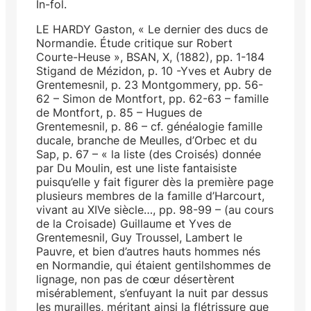
In-fol.
LE HARDY Gaston, « Le dernier des ducs de
Normandie. Étude critique sur Robert
Courte-Heuse », BSAN, X, (1882), pp. 1-184
Stigand de Mézidon, p. 10 -Yves et Aubry de
Grentemesnil, p. 23 Montgommery, pp. 56-
62 – Simon de Montfort, pp. 62-63 – famille
de Montfort, p. 85 – Hugues de
Grentemesnil, p. 86 – cf. généalogie famille
ducale, branche de Meulles, d’Orbec et du
Sap, p. 67 – « la liste (des Croisés) donnée
par Du Moulin, est une liste fantaisiste
puisqu’elle y fait figurer dès la première page
plusieurs membres de la famille d’Harcourt,
vivant au XIVe siècle…, pp. 98-99 – (au cours
de la Croisade) Guillaume et Yves de
Grentemesnil, Guy Troussel, Lambert le
Pauvre, et bien d’autres hauts hommes nés
en Normandie, qui étaient gentilshommes de
lignage, non pas de cœur désertèrent
misérablement, s’enfuyant la nuit par dessus
les murailles, méritant ainsi la flétrissure que