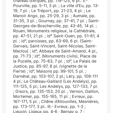
château d’Arques, pp. 119-125, 6 pl.. II.-
Pourville, pp. 5-11, 3 pl. ; La ville d’Eu, pp. 13-
19, 7 pl. ; Le Tréport, pp. 21-23, 4 pl. ; Le
Manoir Ango, pp. 25-29, 3 pl. ; Aumale, pp.
31-35, 3 pl. ; Gournay, pp. 37-41, 7 pl. ; Saint-
Georges-de-Boscherville, pp. 43-45, 14 pl. ;
Rouen, Monuments religieux, la Cathédrale,
pp. 47-51, 21 pl. ; id° Saint-Ouen, pp. 51-61, 4
pl. ; id°, paroisses, pp. 63-69, 6 pl. (Saint-
Gervais, Saint-Vincent, Saint-Nicolas, Saint-
Maclou) ; id°, Abbaye de Saint-Amand, 4 pl.,
pp. 71-73 ; id°, (Monuments civils), Place de
la Pucelle, pp. 75-83, 7 pl. ; id°, Le Palais de
Justice, pp. 85-97, 8 pl. (vignette de la
Fierte) ; id°, Maisons pp. 99-101, 5 pl. ;
Darnétal, pp. 103-107, 2 pl.; Léry, pp. 109-111
4 pl.; Le Château-Gaillard (Les Andelys), pp.
111-125, 5 pl.; Les Andelys, pp. 127-133, 7 pl.
; Gisors, pp. 135-153, 20 pl. ; Vernon, Gaillon,
Mortemer, pp. 155-165, 11 pl. ; Evreux, pp.
167-171, 5 pl. ; Chêne d’Allouvilles, Mesnières,
pp. 173-177, 3 pl.. III.- Evreux, pp. 1-3 ;
Lieuvin, Lisieux pp. 4-6 ; Bernay p. 7 ;