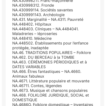
NA.430998211. Franc-maçonnerie
NA.430998312. Fronde
NA.430999114. Sociétés savantes
NA.4309991143. Archéologie
NA.431. Marginalité – NA.4311. Pauvreté
NA.448402. Hôpitaux
NA.448403. Cliniques – NA.4484041.
Maladreries – léproseries
NA.448410. Médecine
NA.448502. Établissements pour l’enfance
protégée, inadaptée
NA.46. TRADITIONS POPULAIRES – Folklore
NA.462. DU BERCEAU à la TOMBE
NA.463. CÉRÉMONIES PÉRIODIQUES et à
DATES VARIABLES
NA.466. Êtres fantastiques – NA.4660.
Animaux fabuleux
NA.4671. Littérature populaire et mouvante
NA.46711. Contes, légendes
NA.4673. Musique et chansons populaires
NA.468. FOLKLORE JURIDIQUE, SOCIAL et
DOMESTIQUE
NA.4686O. Folklore domestique – Inventaires