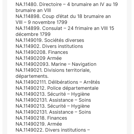
NA.11480. Directoire – 4 brumaire an IV au 19
brumaire an VIII
NA.114898. Coup d’état du 18 brumaire an
VIII – 9 novembre 1799
NA.114899. Consulat – 24 frimaire an VIII 15
décembre 1799
NA.1149019. Sociétés diverses
NA.114902. Divers institutions
NA.11490208. Finances
NA.11490209 Armée
NA.114902093. Marine – Navigation
NA.1149021. Divisions territoriale,
départements.
NA.114902111. Délibérations – Arrêtés
NA.11490212. Police départementale
NA.11490213. Sécurité – Hygiène
NA.114902131. Assistance – Soins
NA.11490213. Sécurité – Hygiène
NA.114902131. Assistance – Soins
NA.11490218. Finances
NA.11490219. Armée
NA.1149022. Divers institutions –