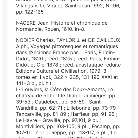
Vikings », Le Viquet, Saint-Jean 1992, N° 96,
pp. 122-125
NAGERE Jean, Histoire et chronique de
Normandie, Rouen, 1610. In-8.
NODIER Charles, TAYLOR J. et DE CAILLEUX
Alph., Voyages pittoresques et romantiques
dans l’Ancienne France par…. Paris, Firmin-
Didot, 1820 ; rééd. 1825 ; réed. Paris, Firmin-
Didot et Cie, 1878 ; rééd. anastatique réduite
Éditions Culture et Civilisation, 1979, 3
tomes en 1 vol., 322 x 235, 131-190-XXXI et
141+3 p., pl. h.t.
I.- Louviers, la Côte des Deux-Amants, Le
château de Robert le Diable, Jumièges, pp.
39-53 ; Caudebec, pp. 55-59 ; Saint-
Wandrille, pp. 62-71 ; Lillebonne, pp. 73-79 ;
Tancarville, pp. 81-89 ; Harfleur, pp. 91-95 ;
Le Havre – Graville, pp. 97.101, 9 pl. ;
Montivilliers, pp. 103-105, 9 pl. ; Fécamp, pp.
107-111, 7 pl. ; Dieppe, pp. 113-117, 5 pl. ; Le