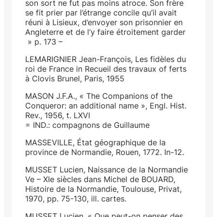
son sort ne fut pas moins atroce. Son frère
se fit prier par l’étrange concile qu’il avait
réuni à Lisieux, d’envoyer son prisonnier en
Angleterre et de l’y faire étroitement garder
» p. 173 –
LEMARIGNIER Jean-François, Les fidèles du
roi de France in Recueil des travaux of ferts
à Clovis Brunel, Paris, 1955
MASON J.F.A., « The Companions of the
Conqueror: an additional name », Engl. Hist.
Rev., 1956, t. LXVI
= IND.: compagnons de Guillaume
MASSEVILLE, État géographique de la
province de Normandie, Rouen, 1772. In-12.
MUSSET Lucien, Naissance de la Normandie
Ve – XIe siècles dans Michel de BOUARD,
Histoire de la Normandie, Toulouse, Privat,
1970, pp. 75-130, ill. cartes.
MUSSET Lucien, « Que peut-on penser des