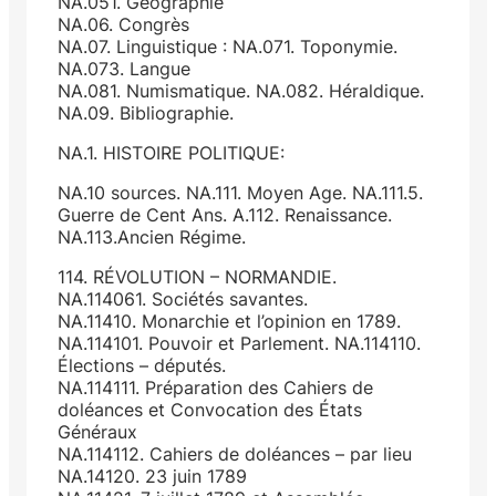
NA.051. Géographie
NA.06. Congrès
NA.07. Linguistique : NA.071. Toponymie.
NA.073. Langue
NA.081. Numismatique. NA.082. Héraldique.
NA.09. Bibliographie.
NA.1. HISTOIRE POLITIQUE:
NA.10 sources. NA.111. Moyen Age. NA.111.5.
Guerre de Cent Ans. A.112. Renaissance.
NA.113.Ancien Régime.
114. RÉVOLUTION – NORMANDIE.
NA.114061. Sociétés savantes.
NA.11410. Monarchie et l’opinion en 1789.
NA.114101. Pouvoir et Parlement. NA.114110.
Élections – députés.
NA.114111. Préparation des Cahiers de
doléances et Convocation des États
Généraux
NA.114112. Cahiers de doléances – par lieu
NA.14120. 23 juin 1789