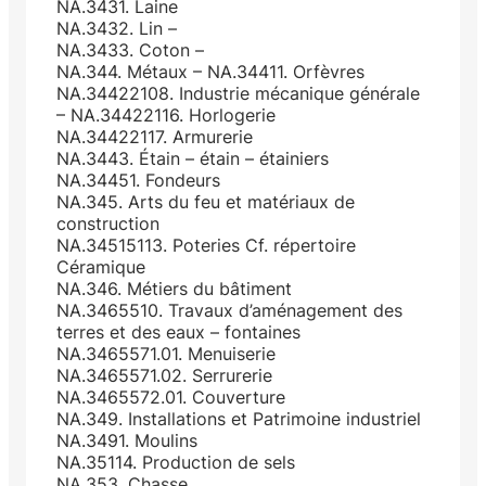
NA.3431. Laine
NA.3432. Lin –
NA.3433. Coton –
NA.344. Métaux – NA.34411. Orfèvres
NA.34422108. Industrie mécanique générale
– NA.34422116. Horlogerie
NA.34422117. Armurerie
NA.3443. Étain – étain – étainiers
NA.34451. Fondeurs
NA.345. Arts du feu et matériaux de
construction
NA.34515113. Poteries Cf. répertoire
Céramique
NA.346. Métiers du bâtiment
NA.3465510. Travaux d’aménagement des
terres et des eaux – fontaines
NA.3465571.01. Menuiserie
NA.3465571.02. Serrurerie
NA.3465572.01. Couverture
NA.349. Installations et Patrimoine industriel
NA.3491. Moulins
NA.35114. Production de sels
NA.353. Chasse