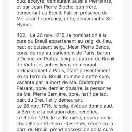
dud. acolyte, demeurant aussi à Pierrefitte,
et par Jean-Pierre Bloche, son frère,
demeurant au Breuil. Fait en présence de
Me. Jean Leperchey, pbfë, demeurant à St-
Hymer.
422. -Le 20 nov. 1715, la nomination à la
cure du Breuil appartenant au seig. du lieu,
haut et puissant seig., .Mesr. Pierre Bence,
cons. du roy au parlement de Paris, baron
d’OuIme, en Poitou, seig. et patron du Breuil,
de Victot et autres lieux, demeurant
ordinairement à Paris, étant présentement
en sa terre du Breuil, nomme à cette cure,
vacante par la mort de Me. Christophe
Paisant, pbrë, dernier titulaire, la personne
de Me. Pierre Bernière, pbrë, natif de lad.
pair, du Breuil et y demeurant.
Le 28 nov. 1715, le seig. évêque donne aud.
sr.Bernière la collation dud. bénéfice.
Le 3 déc. 1715, le sr. Bernière, pourvu de la
chapelle de St-Pierre-des-Prés, située en la
parr, du Breuil, prend possession de la cure