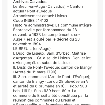
Archives Calvados
.
Le Breuil-en-Auge (Calvados) – Canton
actuel : Pont-l’Évêque
Arrondissement actuel: Lisieux
Code INSEE : 14102
Histoire administrative: La commune intègre
Écorcheville par l’ordonnance du 28
novembre 1827. Le complément « en-
Auge » est ajouté par le décret du 23
novembre 1894.
LE BREUIL {en-Auge}
I. Dioc. de Lisieux. Baill. d’Orbec. Maîtrise
d’Argentan. – Gr. à sel de Lisieux. Gen. et int.
d’Alençon; él. et subd. de Lisieux.
II. Distr. de Pont- l’Évêque; canton de Blangy
(Arrêté du 1° mars 1790).
III. 3 arr. communal (Arr. de Pont- l’Évêque);
canton de Blangy (Loi du 28 pluviôse an VIII
et arrêté du 6 brumaire an X). – Pop.: 503
hab. (1911). Sup.: 939 hect. 60 c. La
commune du Breuil a été constituée par la
réunion des communes du Breuil et
d’Ecorcherille, qui formaient chacune, avant