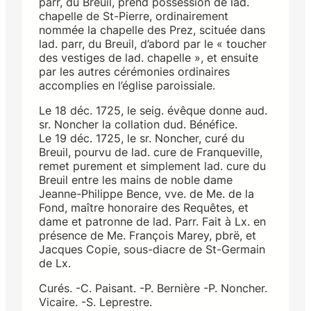
parr, du Breuil, prend possession de lad.
chapelle de St-Pierre, ordinairement
nommée la chapelle des Prez, scituée dans
lad. parr, du Breuil, d’abord par le « toucher
des vestiges de lad. chapelle », et ensuite
par les autres cérémonies ordinaires
accomplies en l’église paroissiale.
Le 18 déc. 1725, le seig. évêque donne aud.
sr. Noncher la collation dud. Bénéfice.
Le 19 déc. 1725, le sr. Noncher, curé du
Breuil, pourvu de lad. cure de Franqueville,
remet purement et simplement lad. cure du
Breuil entre les mains de noble dame
Jeanne-Philippe Bence, vve. de Me. de la
Fond, maître honoraire des Requêtes, et
dame et patronne de lad. Parr. Fait à Lx. en
présence de Me. François Marey, pbrë, et
Jacques Copie, sous-diacre de St-Germain
de Lx.
Curés. -C. Paisant. -P. Bernière -P. Noncher.
Vicaire. -S. Leprestre.