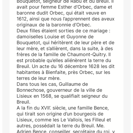
Bouquetot, seigneur de Rabu et du Breuil. Il
avait pour femme Esther d’Orbec, dame et
baronne dudit Orbec, qui était veuve en
1612, ainsi que nous l’apprennent des aveux
originaux de la baronnie d’Orbec.
Deux filles étaient sorties de ce mariage :
damoiselles Louise et Guyonne de
Bouquetot, qui héritèrent de leur père et de
leur mère, et s’allièrent, dans la suite, à des
frères de la famille de Chaumont-Quitry. Il
est probable qu’elles aliénèrent la terre du
Breuil. Un acte du 16 décembre 1628 les dit
habitantes à Bienfaite, près Orbec, sur les
terres de leur mère.
Dans tous les cas, Guillaume de
Bonnechose, gouverneur de la ville de
Lisieux en 1568, se qualifiait seigneur du
Breuil.
A la fin du XVII’. siècle, une famille Bence,
qui tirait son origine d’un bourgeois de
Lisieux, comme les Le Vallois, les Filleul et
autres, possédait la terre du Breuil. Me.
Adrien Bence, conseiller, secrétaire du roi, y