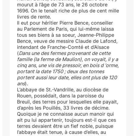
mourut à l’âge de 73 ans, le 26 octobre
1696. On le tenait riche de plus de cent mille
livres de rente.
Il eut pour héritier Pierre Bence, conseiller
au Parlement de Paris, qui lui-même laissa
tous ses biens à sa soeur, Jeanne-Philippe
Bence, veuve de messire Claude de Lafond,
intendant de Franche-Comté et d’Alsace
(
Dans une des fermes provenant de cette
famille (la ferme de Maulion), on voyait, il y a
cinq ans, une vis de pressoir, en bois d ‘orme,
portant la date 1750 ; deux des tonnes
portent aussi leur date, elles ont plus de 120
ans
).
L’abbaye de St.-Vandrille, au diocèse de
Rouen, possédait, dans la paroisse du
Breuil, des terres pour lesquelles elle payait,
d’après les Pouillés, 33 livres de décime.
Quoique je ne connaisse aucun manoir qui
ait pu lui appartenir, toujours est-il que ces
terres devaient être un fief noble, puisque
l’abbaye était tenue, à cause d’elles, au