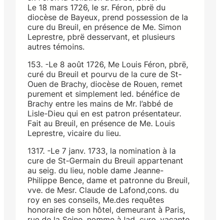
Le 18 mars 1726, le sr. Féron, pbrë du
diocèse de Bayeux, prend possession de la
cure du Breuil, en présence de Me. Simon
Leprestre, pbrë desservant, et plusieurs
autres témoins.
153. -Le 8 août 1726, Me Louis Féron, pbrë,
curé du Breuil et pourvu de la cure de St-
Ouen de Brachy, diocèse de Rouen, remet
purement et simplement led. bénéfice de
Brachy entre les mains de Mr. l’abbé de
Lisle-Dieu qui en est patron présentateur.
Fait au Breuil, en présence de Me. Louis
Leprestre, vicaire du lieu.
1317. -Le 7 janv. 1733, la nomination à la
cure de St-Germain du Breuil appartenant
au seig. du lieu, noble dame Jeanne-
Philippe Bence, dame et patronne du Breuil,
vve. de Mesr. Claude de Lafond,cons. du
roy en ses conseils, Me.des requêtes
honoraire de son hôtel, demeurant à Paris,
rue de la Seine, nomme à lad. cure, vacante