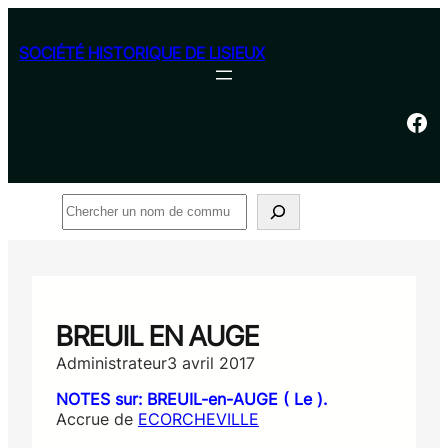
Aller
au
SOCIÉTÉ HISTORIQUE DE LISIEUX
contenu
Facebook
Rechercher
BREUIL EN AUGE
Administrateur
3 avril 2017
NOTES sur: BREUIL-en-AUGE ( Le ).
Accrue de
ECORCHEVILLE