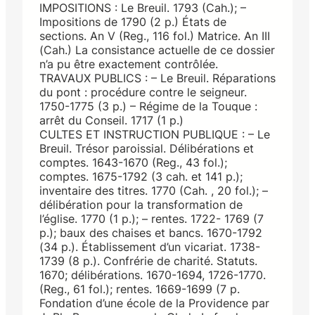
IMPOSITIONS : Le Breuil. 1793 (Cah.); –
Impositions de 1790 (2 p.) États de
sections. An V (Reg., 116 fol.) Matrice. An III
(Cah.) La consistance actuelle de ce dossier
n’a pu être exactement contrôlée.
TRAVAUX PUBLICS : – Le Breuil. Réparations
du pont : procédure contre le seigneur.
1750-1775 (3 p.) – Régime de la Touque :
arrêt du Conseil. 1717 (1 p.)
CULTES ET INSTRUCTION PUBLIQUE : – Le
Breuil. Trésor paroissial. Délibérations et
comptes. 1643-1670 (Reg., 43 fol.);
comptes. 1675-1792 (3 cah. et 141 p.);
inventaire des titres. 1770 (Cah. , 20 fol.); –
délibération pour la transformation de
l’église. 1770 (1 p.); – rentes. 1722- 1769 (7
p.); baux des chaises et bancs. 1670-1792
(34 p.). Établissement d’un vicariat. 1738-
1739 (8 p.). Confrérie de charité. Statuts.
1670; délibérations. 1670-1694, 1726-1770.
(Reg., 61 fol.); rentes. 1669-1699 (7 p.
Fondation d’une école de la Providence par