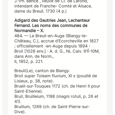
J.-Ph. Bence , veuve de Cl. de Lafond,
intendant de Franche- Comté et Alsace,
dame du Breuil. 1730 (4 p.)
Adigard des Gautries Jean, Lechanteur
Fernand. Les noms des communes de
Normandie – X.
484. — Le Breuil-en-Auge (Blangy-le-
Château, C.), accrue d’Ecorcheville en 1827
; officiellement -en-Auge depuis 1894 :
Broil [1026 env.] : A. d. G., NL Calv. 91Î-10M,
dans Ann. de Norm.,
II, 1952, p. 221.
Breuil(Le), canton de Blangy.
Broil super Toleam fluvium, XI s (pouillé de
Lisieux, p. 38, note).
Brueil-sur-Touques 1172 (ch. de Henri Il pour
Saint-Etienne).
Bruil, Bruilleium, 1198 (magni rotuli, p. 26 et
41).
Bruillum, 1269 (ch. de Saint-Pierre-sur-
Dive).