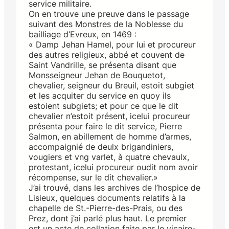
service militaire.
On en trouve une preuve dans le passage
suivant des Monstres de la Noblesse du
bailliage d’Evreux, en 1469 :
« Damp Jehan Hamel, pour lui et procureur
des autres religieux, abbé et couvent de
Saint Vandrille, se présenta disant que
Monsseigneur Jehan de Bouquetot,
chevalier, seigneur du Breuil, estoit subgiet
et les acquiter du service en quoy ils
estoient subgiets; et pour ce que le dit
chevalier n’estoit présent, icelui procureur
présenta pour faire le dit service, Pierre
Salmon, en abillement de homme d’armes,
accompaignié de deulx brigandiniers,
vougiers et vng varlet, à quatre chevaulx,
protestant, icelui procureur oudit nom avoir
récompense, sur le dit chevalier.»
J’ai trouvé, dans les archives de l’hospice de
Lisieux, quelques documents relatifs à la
chapelle de St.-Pierre-des-Prais, ou des
Prez, dont j’ai parlé plus haut. Le premier
est un acte de collation faite par le vicaire-