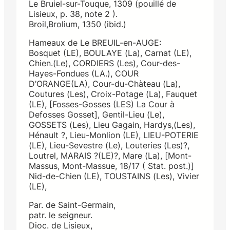
Le Bruiel-sur-Touque, 1309 (pouillé de
Lisieux, p. 38, note 2 ).
Broil,Brolium, 1350 (ibid.)
Hameaux de Le BREUIL-en-AUGE:
Bosquet (LE), BOULAYE (La), Carnat (LE),
Chien.(Le), CORDIERS (Les), Cour-des-
Hayes-Fondues (LA.), COUR
D’ORANGE(LA), Cour-du-Chàteau (La),
Coutures (Les), Croix-Potage (La), Fauquet
(LE), [Fosses-Gosses (LES) La Cour à
Defosses Gosset], Gentil-Lieu (Le),
GOSSETS (Les), Lieu Gagain, Hardys,(Les),
Hénault ?, Lieu-Monlion (LE), LIEU-POTERIE
(LE), Lieu-Sevestre (Le), Louteries (Les)?,
Loutrel, MARAIS ?(LE)?, Mare (La), [Mont-
Massus, Mont-Massue, 18/17 ( Stat. post.)]
Nid-de-Chien (LE), TOUSTAINS (Les), Vivier
(LE),
Par. de Saint-Germain,
patr. le seigneur.
Dioc. de Lisieux,