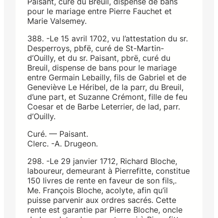
Paisant, curé du Breuil, dispense de bans
pour le mariage entre Pierre Fauchet et
Marie Valsemey.
388. -Le 15 avril 1702, vu l’attestation du sr.
Desperroys, pbfë, curé de St-Martin-
d’Ouilly, et du sr. Paisant, pbrë, curé du
Breuil, dispense de bans pour le mariage
entre Germain Lebailly, fils de Gabriel et de
Geneviève Le Héribel, de la parr, du Breuil,
d’une part, et Suzanne Crémont, fille de feu
Coesar et de Barbe Leterrier, de lad, parr.
d’Ouilly.
Curé. — Paisant.
Clerc. -A. Drugeon.
298. -Le 29 janvier 1712, Richard Bloche,
laboureur, demeurant à Pierrefitte, constitue
150 livres de rente en faveur de son fils,.
Me. François Bloche, acolyte, afin qu’il
puisse parvenir aux ordres sacrés. Cette
rente est garantie par Pierre Bloche, oncle