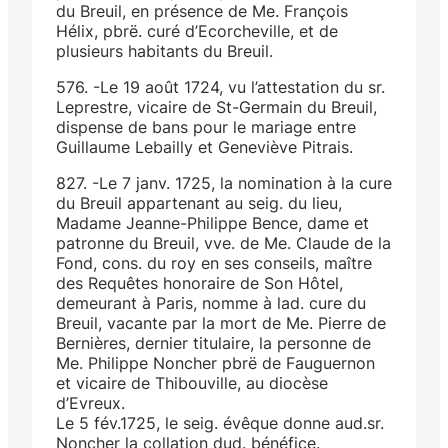
du Breuil, en présence de Me. François
Hélix, pbrë. curé d’Ecorcheville, et de
plusieurs habitants du Breuil.
576. -Le 19 août 1724, vu l’attestation du sr.
Leprestre, vicaire de St-Germain du Breuil,
dispense de bans pour le mariage entre
Guillaume Lebailly et Geneviève Pitrais.
827. -Le 7 janv. 1725, la nomination à la cure
du Breuil appartenant au seig. du lieu,
Madame Jeanne-Philippe Bence, dame et
patronne du Breuil, vve. de Me. Claude de la
Fond, cons. du roy en ses conseils, maître
des Requêtes honoraire de Son Hôtel,
demeurant à Paris, nomme à lad. cure du
Breuil, vacante par la mort de Me. Pierre de
Bernières, dernier titulaire, la personne de
Me. Philippe Noncher pbrë de Fauguernon
et vicaire de Thibouville, au diocèse
d’Evreux.
Le 5 fév.1725, le seig. évêque donne aud.sr.
Noncher la collation dud. bénéfice.