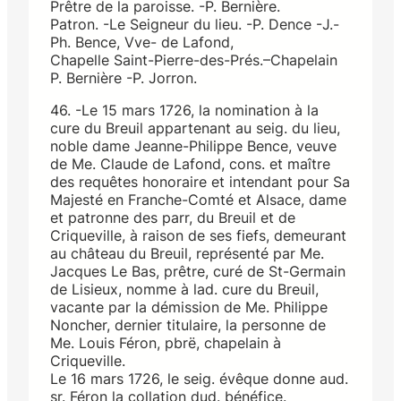
Prêtre de la paroisse. -P. Bernière.
Patron. -Le Seigneur du lieu. -P. Dence -J.-
Ph. Bence, Vve- de Lafond,
Chapelle Saint-Pierre-des-Prés.–Chapelain
P. Bernière -P. Jorron.
46. -Le 15 mars 1726, la nomination à la
cure du Breuil appartenant au seig. du lieu,
noble dame Jeanne-Philippe Bence, veuve
de Me. Claude de Lafond, cons. et maître
des requêtes honoraire et intendant pour Sa
Majesté en Franche-Comté et Alsace, dame
et patronne des parr, du Breuil et de
Criqueville, à raison de ses fiefs, demeurant
au château du Breuil, représenté par Me.
Jacques Le Bas, prêtre, curé de St-Germain
de Lisieux, nomme à lad. cure du Breuil,
vacante par la démission de Me. Philippe
Noncher, dernier titulaire, la personne de
Me. Louis Féron, pbrë, chapelain à
Criqueville.
Le 16 mars 1726, le seig. évêque donne aud.
sr. Féron la collation dud. bénéfice.