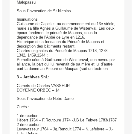
Malopassu
Sous l’invocation de St Nicolas
Insinuations
Guillaume de Capelles au commencement du 13e siècle,
marie sa fille Agnès à Guillaume de Wistenval. Les deux
époux fondèrent le prieuré de Maupas, sous la
dépendance de l’Abbé de Lyre en 1216.
Historique de la fondation du Prieuré de Maupas et
description des bâtiments restant.
Chartes originales du Prieuré de Maupas 1218, 1278,
1342, 1459,1244 :
Pernelle cède à Guillaume de Winstenval, son neveu par
alliance, la part qui lui revenait de sa mère et lui d’autre
part la donne au Prieuré de Maupas (suit un texte en
3 – Archives ShL:
Carnets de Charles VASSEUR –
DOYENNE ORBEC – 14
Sous l’invocation de Notre Dame
Curés :
1 ère portion:
Hébert 1764 – F.Routoure 1774 -J.B Le Febvre 1783/1787
2 ème portion:
Levavasseur 1764 – Jq.Renoult 1774 – N.Lefebvre – J.-
L.-E. Dubois