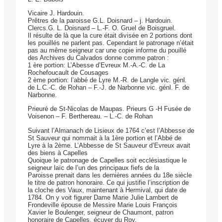
Vicaire J. Hardouin.
Prêtres de la paroisse G.L. Doisnard – j. Hardouin.
Clercs.G. L. Doisnard – L.-F. O. Gruel de Boisgruel.
Il résulte de là que la cure était divisée en 2 portions dont
les pouillés ne parlent pas. Cependant le patronage n’était
pas au même seigneur car une copie informe du pouillé
des Archives du Calvados donne comme patron :
1 ère portion: L’Abesse d’Evreux M.-A.-C. de La
Rochefoucault de Cousages
2 ème portion: l’abbé de Lyre M.-R. de Langle vic. génl.
de L.C.-C. de Rohan – F.-J. de Narbonne vic. génl. F. de
Narbonne.
Prieuré de St-Nicolas de Maupas. Prieurs G -H Fusée de
Voisenon – F. Berthereau. – L.-C. de Rohan
Suivant l’Almanach de Lisieux de 1764 c’est l’Abbesse de
St Sauveur qui nommait à la 1ère portion et l’Abbé de
Lyre à la 2ème. L’Abbesse de St Sauveur d’Evreux avait
des biens à Capelles
Quoique le patronage de Capelles soit ecclésiastique le
seigneur laïc de l’un des principaux fiefs de la
Paroisse prenait dans les dernières années du 18e siècle
le titre de patron honoraire. Ce qui justifie l’inscription de
la cloche des Vaux, maintenant à Hermival, qui date de
1784. On y voit figurer Dame Marie Julie Lambert de
Frondeville épouse de Messire Marie Louis François
Xavier le Boulenger, seigneur de Chaumont, patron
honoraire de Capelles, écuyer du Roy.