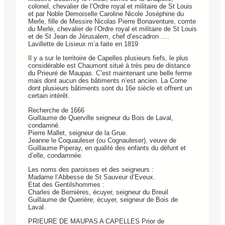
colonel, chevalier de l’Ordre royal et militaire de St Louis
et par Noble Demoiselle Caroline Nicole Joséphine du
Merle, fille de Messire Nicolas Pierre Bonaventure, comte
du Merle, chevalier de l’Ordre royal et militaire de St Louis
et de St Jean de Jérusalem, chef d’escadron ….
Lavillette de Lisieux m’a faite en 1819
Il y a sur le territoire de Capelles plusieurs fiefs, le plus
considérable est Chaumont situé à très peu de distance
du Prieuré de Maupas. C’est maintenant une belle ferme
mais dont aucun des bâtiments n’est ancien. La Corne
dont plusieurs bâtiments sont du 16e siècle et offrent un
certain intérêt.
Recherche de 1666
Guillaume de Querville seigneur du Bois de Laval,
condamné.
Pierre Mallet, seigneur de la Grue.
Jeanne le Coquauleser (ou Cognauleser), veuve de
Guillaume Piperay, en qualité des enfants du défunt et
d’elle, condamnée.
Les noms des paroisses et des seigneurs :
Madame l’Abbesse de St Sauveur d’Eveux.
Etat des Gentilshommes :
Charles de Bernières, écuyer, seigneur du Breuil
Guillaume de Querière, écuyer, seigneur de Bois de
Laval.
PRIEURE DE MAUPAS A CAPELLES Prior de