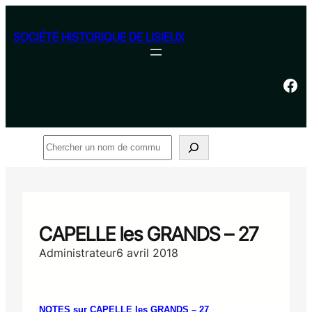
Aller
au
SOCIÉTÉ HISTORIQUE DE LISIEUX
contenu
Facebook
Rechercher
CAPELLE les GRANDS – 27
Administrateur
6 avril 2018
NOTES sur CAPELLE les GRANDS – 27