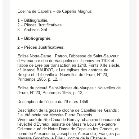
Ecelina de Capellis – de Capellis Magnus
1 – Bibliographie.
2 – Pièces Justificatives.
3 – Archives ShL.
1 – Bibliographie:
2 – Pièces Justificatives:
Eglise Notre-Dame : Patron, l’abbesse de Saint-Sauveur
d’Evreux par don de Vauquelin du Thenney en 1108 et
l’abbé de Lyre par transaction en 1248. Fonts XIIe siècle.
cf. Marcel BAUDOT, « Les églises des cantons de
Broglie et Thiberville », Nouvelles de l’Eure, N° 23,
Printemps 1965, p. 12, ill.
Eglise du prieuré Saint-Nicolas-du-Maupas : Nouvelles de
l’Eure, N° 23, Printemps 1965, p. 12, ill.
Description de l’église du 29 mars 1859
Description de la grosse cloche de Capelles les Grands :
J’ai été bénie par Messire Pierre François
Vivier curé de Ste Croix de Bernay, chanoine honoraire de
l’évêché d’Evreux, assisté de Messire Louis Alexandre
Odienne curé de Notre-Dame de Capelles les Grands, et
nommée Alexandrine, Joséphine, Alexandre, François par
Messire Godefroy le Filleul, comte de la Chapelle,