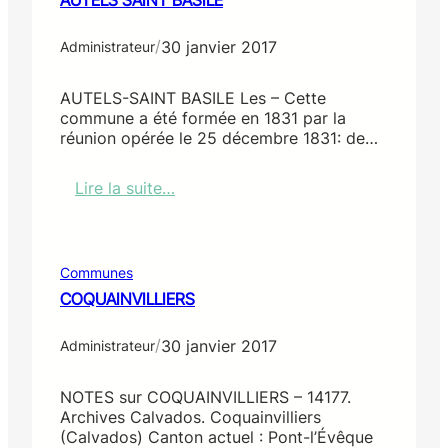
/
30 janvier 2017
Administrateur
AUTELS-SAINT BASILE Les – Cette
commune a été formée en 1831 par la
réunion opérée le 25 décembre 1831: de…
Lire la suite…
:
A
U
T
Communes
E
COQUAINVILLIERS
L
S
/
30 janvier 2017
S
Administrateur
A
I
NOTES sur COQUAINVILLIERS – 14177.
N
Archives Calvados. Coquainvilliers
T
(Calvados) Canton actuel : Pont-l’Évêque
B