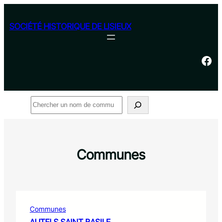
Aller
au
SOCIÉTÉ HISTORIQUE DE LISIEUX
contenu
Facebook
Rechercher
Communes
Communes
AUTELS SAINT BASILE