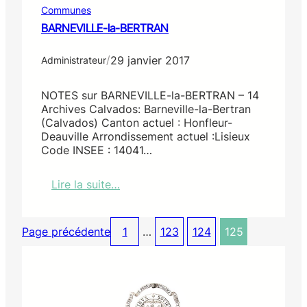
O
Communes
U
BARNEVILLE-la-BERTRAN
A
I
/
29 janvier 2017
N
Administrateur
S
6
NOTES sur BARNEVILLE-la-BERTRAN – 14
1
Archives Calvados: Barneville-la-Bertran
(Calvados) Canton actuel : Honfleur-
Deauville Arrondissement actuel :Lisieux
Code INSEE : 14041…
Lire la suite…
:
B
A
Page précédente
1
…
123
124
125
R
N
E
V
I
L