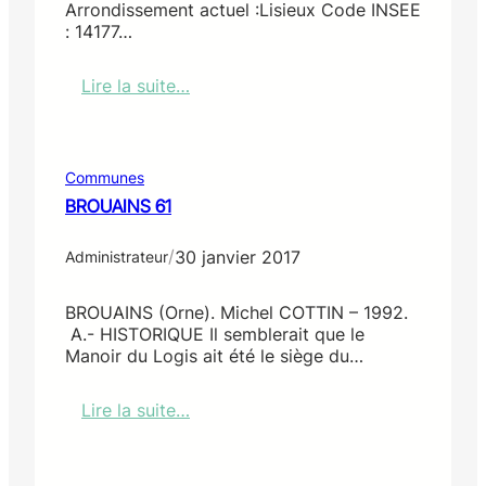
Arrondissement actuel :Lisieux Code INSEE
A
: 14177…
S
I
Lire la suite…
L
:
E
C
O
Q
Communes
U
BROUAINS 61
A
I
/
30 janvier 2017
N
Administrateur
V
I
BROUAINS (Orne). Michel COTTIN – 1992.
L
A.- HISTORIQUE Il semblerait que le
L
Manoir du Logis ait été le siège du…
I
E
Lire la suite…
R
:
S
B
R