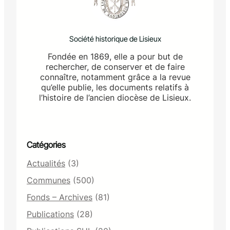
L
E
-
Société historique de Lisieux
l
a
Fondée en 1869, elle a pour but de
-
rechercher, de conserver et de faire
B
connaître, notamment grâce a la revue
E
qu’elle publie, les documents relatifs à
R
l’histoire de l’ancien diocèse de Lisieux.
T
R
A
N
Catégories
Actualités
(3)
Communes
(500)
Fonds – Archives
(81)
Publications
(28)