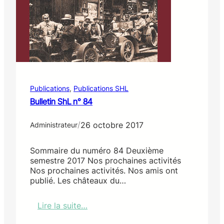
t
e
r
r
e
c
u
i
Publications
, 
Publications SHL
t
e
Bulletin ShL n° 84
v
e
/
26 octobre 2017
Administrateur
r
n
i
Sommaire du numéro 84 Deuxième
s
semestre 2017 Nos prochaines activités
s
Nos prochaines activités. Nos amis ont
é
publié. Les châteaux du…
e
b
Lire la suite…
i
:
c