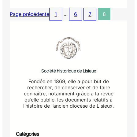
D
I
Page précédente
1
…
6
7
8
A
P
O
R
A
M
A
L
I
Société historique de Lisieux
S
I
Fondée en 1869, elle a pour but de
E
rechercher, de conserver et de faire
U
connaître, notamment grâce a la revue
X
qu’elle publie, les documents relatifs à
1
l’histoire de l’ancien diocèse de Lisieux.
9
0
0
–
1
Catégories