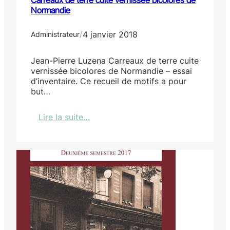
Normandie
/
4 janvier 2018
Administrateur
Jean-Pierre Luzena Carreaux de terre cuite
vernissée bicolores de Normandie – essai
d’inventaire. Ce recueil de motifs a pour
but…
Lire la suite…
:
C
a
r
r
e
a
u
x
d
e