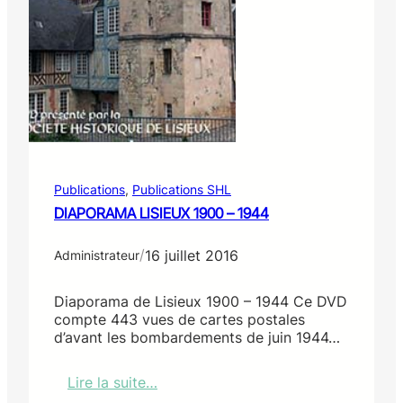
e
P
r
i
e
Publications
, 
Publications SHL
DIAPORAMA LISIEUX 1900 – 1944
/
16 juillet 2016
Administrateur
Diaporama de Lisieux 1900 – 1944 Ce DVD
compte 443 vues de cartes postales
d’avant les bombardements de juin 1944…
Lire la suite…
: