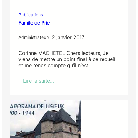
B
o
u
l
l
Publications
o
l
r
Famille de Prie
e
e
t
s
/
12 janvier 2017
i
Administrateur
d
n
e
S
N
Corinne MACHETEL Chers lecteurs, Je
h
o
viens de mettre un point final à ce recueil
L
r
et me rends compte qu’il n’est…
n
m
°
a
Lire la suite…
8
n
:
4
d
F
i
a
e
m
i
l
l
e
d