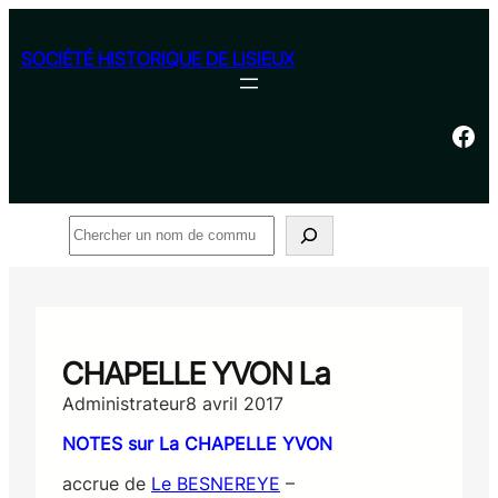
Aller
au
SOCIÉTÉ HISTORIQUE DE LISIEUX
contenu
Facebook
Rechercher
CHAPELLE YVON La
Administrateur
8 avril 2017
NOTES sur La CHAPELLE YVON
accrue de
Le BESNEREYE
–