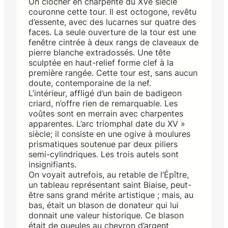
Un clocher en charpente du XVe siècle
couronne cette tour. Il est octogone, revêtu
d’essente, avec des lucarnes sur quatre des
faces. La seule ouverture de la tour est une
fenêtre cintrée à deux rangs de claveaux de
pierre blanche extradossés. Une tête
sculptée en haut-relief forme clef à la
première rangée. Cette tour est, sans aucun
doute, contemporaine de la nef.
L’intérieur, affligé d’un bain de badigeon
criard, n’offre rien de remarquable. Les
voûtes sont en merrain avec charpentes
apparentes. L’arc triomphal date du XV »
siècle; il consiste en une ogive à moulures
prismatiques soutenue par deux piliers
semi-cylindriques. Les trois autels sont
insignifiants.
On voyait autrefois, au retable de l’Épître,
un tableau représentant saint Biaise, peut-
être sans grand mérite artistique ; mais, au
bas, était un blason de donateur qui lui
donnait une valeur historique. Ce blason
était de gueules au chevron d’argent