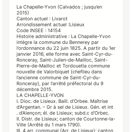
La Chapelle-Yvon (Calvados ; jusqu’en
2015)
Canton actuel : Livarot
Arrondissement actuel :Lisieux
Code INSEE : 14154
Histoire administrative : La Chapelle-Yvon
intègre la commune du Bennerey par
l’ordonnance du 22 juin 1825. A partir du 1er
janvier 2016, elle forme avec Saint-Cyr-du-
Ronceray, Saint-Julien-de-Mailloc, Saint-
Pierre-de-Mailloc et Tordouetla commune
nouvelle de Valorbiquet (cheflieu dans
l’ancienne commune de Saint-Cyr-du-
Ronceray), par l’arrêté préfectoral du 9
décembre 2015.
LA CHAPELLE-YVON
I. Dioc. de Lisieux. Baill. d’Orbee. Maîtrise
d’Argentan. – Gr à sel de Lisieux. Gén. et int
. d’Alençon; él. de Lisieux; subd.c d’Orbec.
II. Distr. de Lisieux; canton de Courtonne-la-
Ville (Arrêté du 1 mars 1790).
III. 4 arr. communal (Arr. de Lisieux); canton