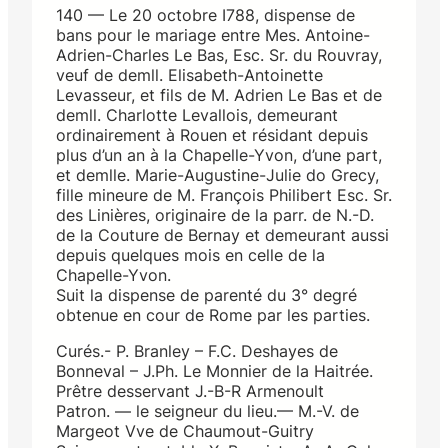
140 — Le 20 octobre I788, dispense de
bans pour le mariage entre Mes. Antoine-
Adrien-Charles Le Bas, Esc. Sr. du Rouvray,
veuf de demll. Elisabeth-Antoinette
Levasseur, et fils de M. Adrien Le Bas et de
demll. Charlotte Levallois, demeurant
ordinairement à Rouen et résidant depuis
plus d’un an à la Chapelle-Yvon, d’une part,
et demlle. Marie-Augustine-Julie do Grecy,
fille mineure de M. François Philibert Esc. Sr.
des Linières, originaire de la parr. de N.-D.
de la Couture de Bernay et demeurant aussi
depuis quelques mois en celle de la
Chapelle-Yvon.
Suit la dispense de parenté du 3° degré
obtenue en cour de Rome par les parties.
Curés.- P. Branley – F.C. Deshayes de
Bonneval – J.Ph. Le Monnier de la Haitrée.
Prêtre desservant J.-B-R Armenoult
Patron. — le seigneur du lieu.— M.-V. de
Margeot Vve de Chaumout-Guitry