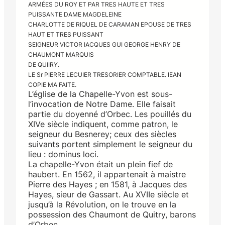
ARMÉES DU ROY ET PAR TRES HAUTE ET TRES
PUISSANTE DAME MAGDELEINE
CHARLOTTE DE RIQUEL DE CARAMAN EPOUSE DE TRES
HAUT ET TRES PUISSANT
SEIGNEUR VICTOR IACQUES GUI GEORGE HENRY DE
CHAUMONT MARQUIS
DE QUIIRY.
LE Sr PIERRE LECUIER TRESORIER COMPTABLE. IEAN
COPIE MA FAITE.
L’église de la Chapelle-Yvon est sous-
l’invocation de Notre Dame. Elle faisait
partie du doyenné d’Orbec. Les pouillés du
XIVe siècle indiquent, comme patron, le
seigneur du Besnerey; ceux des siècles
suivants portent simplement le seigneur du
lieu : dominus loci.
La chapelle-Yvon était un plein fief de
haubert. En 1562, il appartenait à maistre
Pierre des Hayes ; en 1581, à Jacques des
Hayes, sieur de Gassart. Au XVIIe siècle et
jusqu’à la Révolution, on le trouve en la
possession des Chaumont de Quitry, barons
d’Orbec.