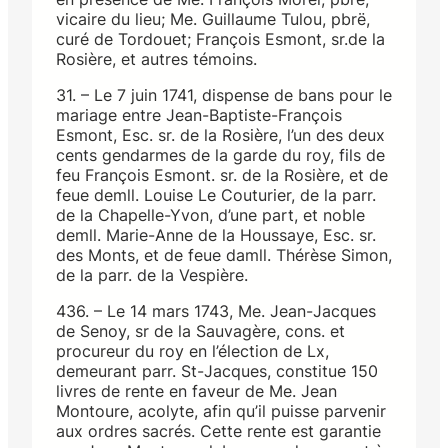
vicaire du lieu; Me. Guillaume Tulou, pbrë,
curé de Tordouet; François Esmont, sr.de la
Rosière, et autres témoins.
31. – Le 7 juin 1741, dispense de bans pour le
mariage entre Jean-Baptiste-François
Esmont, Esc. sr. de la Rosière, l’un des deux
cents gendarmes de la garde du roy, fils de
feu François Esmont. sr. de la Rosière, et de
feue demll. Louise Le Couturier, de la parr.
de la Chapelle-Yvon, d’une part, et noble
demll. Marie-Anne de la Houssaye, Esc. sr.
des Monts, et de feue damll. Thérèse Simon,
de la parr. de la Vespière.
436. – Le 14 mars 1743, Me. Jean-Jacques
de Senoy, sr de la Sauvagère, cons. et
procureur du roy en l’élection de Lx,
demeurant parr. St-Jacques, constitue 150
livres de rente en faveur de Me. Jean
Montoure, acolyte, afin qu’il puisse parvenir
aux ordres sacrés. Cette rente est garantie