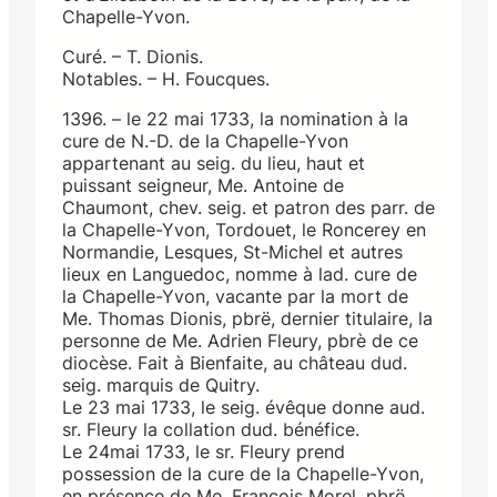
Chapelle-Yvon.
Curé. – T. Dionis.
Notables. – H. Foucques.
1396. – le 22 mai 1733, la nomination à la
cure de N.-D. de la Chapelle-Yvon
appartenant au seig. du lieu, haut et
puissant seigneur, Me. Antoine de
Chaumont, chev. seig. et patron des parr. de
la Chapelle-Yvon, Tordouet, le Roncerey en
Normandie, Lesques, St-Michel et autres
lieux en Languedoc, nomme à lad. cure de
la Chapelle-Yvon, vacante par la mort de
Me. Thomas Dionis, pbrë, dernier titulaire, la
personne de Me. Adrien Fleury, pbrè de ce
diocèse. Fait à Bienfaite, au château dud.
seig. marquis de Quitry.
Le 23 mai 1733, le seig. évêque donne aud.
sr. Fleury la collation dud. bénéfice.
Le 24mai 1733, le sr. Fleury prend
possession de la cure de la Chapelle-Yvon,
en présence de Me. François Morel, pbrë,