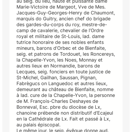
au seig. du lieu, haute et puissante dame
Marie-Victoire de Margeot, Vve de Mes.
Jacques-Guy-Georges-Henry de Chaumont,
marquis do Guitry, ancien chef do brigade
des gardes-du-corps du roy, mestre-de-
camp de cavalerie, chevalier de l’Ordre
royal et militaire de St-Louis, lad. dame
tutrice honoraire de ses nobles enfants
mineurs, barons d’Orbec et de Bienfaite,
seig. et patrons de Tordouet, les Roncereys,
la Chapelle-Yvon, les Noes, Monnay et
autres lieux en Normandie, barons de
Lecques, seig. fonciers en toute justice de
St-Michel, Gailhan, Saussan, Pignan,
Fabrègucs on Languedoc et autres lieux,
demeurant au château de Bienfaite, nomme
à lad. cure de la Chapelle-Yvon, la personne
de M. François-Charles Deshayes de
Bonneval, Esc. pbre du diocèse de Lx,
chanoine prébende non distributif d’Ecajeul
en la Cathédrale de Lx. Fait et passé à Lx,
au palais épiscopal.
Le même jour, le seig. évêque donne aud.