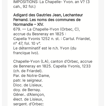
IMPOSITIONS: La Chapelle- Yvon. an V? (3
cah., 92 fol.)
Adigard des Gautries Jean, Lechanteur
Fernand. Les noms des communes de
Normandie – XIV.
679. — La Chapelle-Yvon (Orbec, C),
accrue du Besneray en 1825 :
Capella Yvonis 1252 n. st. : Cartul. Friardel,
n° 47, fol. 10 v°.
Le déterminatif est le n.h. Yvon (du
francique Ivo).
Chapelle-Yvon (LA), canton d’Orbec, accrue
de Benneray en 1825. Capella Yvonis, 1233
(ch. de Friardel).
Par. de Notre-Dame,
patr. le seigneur.
Dioc. de Lisieux,
doy. de Bernay.
Gêner.. d’Alençon,
élect. de Lisieux,
sergent. d’Orbec: