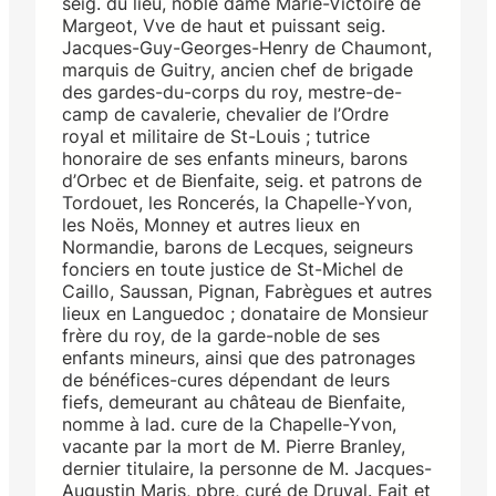
seig. du lieu, noble dame Marie-Victoire de
Margeot, Vve de haut et puissant seig.
Jacques-Guy-Georges-Henry de Chaumont,
marquis de Guitry, ancien chef de brigade
des gardes-du-corps du roy, mestre-de-
camp de cavalerie, chevalier de l’Ordre
royal et militaire de St-Louis ; tutrice
honoraire de ses enfants mineurs, barons
d’Orbec et de Bienfaite, seig. et patrons de
Tordouet, les Roncerés, la Chapelle-Yvon,
les Noës, Monney et autres lieux en
Normandie, barons de Lecques, seigneurs
fonciers en toute justice de St-Michel de
Caillo, Saussan, Pignan, Fabrègues et autres
lieux en Languedoc ; donataire de Monsieur
frère du roy, de la garde-noble de ses
enfants mineurs, ainsi que des patronages
de bénéfices-cures dépendant de leurs
fiefs, demeurant au château de Bienfaite,
nomme à lad. cure de la Chapelle-Yvon,
vacante par la mort de M. Pierre Branley,
dernier titulaire, la personne de M. Jacques-
Augustin Maris, pbre, curé de Druval. Fait et