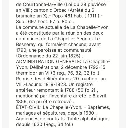
de Courtonne-la-Ville (Loi du 28 pluviôse
an VIII); canton d’Orbec (Arrêté du 6
brumaire an X).- Pop.: 461 hab. ( 1911 ).-
Sup.: 697 hect. 67 a. 80 c .
La commune actuelle de La Chapelle-Yvon
a été constituée par la réunion des deux
communes de La Chapelle- Yeon et Le
Besneray, qui formaient chacune, avant
1790, une paroisse et communauté
(Ordonnance du 22 juin 1825) .
ADMINISTRATION GÉNÉRALE: La Chapelle-
Yvon. Délibérations. 2 décembre 1792-15
thermidor an VI (3 reg., 76, 82, 32 fol.)
Reprise des délibérations: 20 fructidor an
VIII.-Lacune: 1819-1823. Un registre
antérieur remontant à 1788 (50 fol.?) ,
mentionné par l’inventaire arrêté le 6 avril
1859, n’a pu être retrouvé .
ÉTAT-CIVIL: La Chapelle-Yvon. – Baptêmes,
mariages et sépultures, depuis 1630 .
Audiences de contrats. Table alphabétique,
depuis 1630 (Reg., 64 fol.)