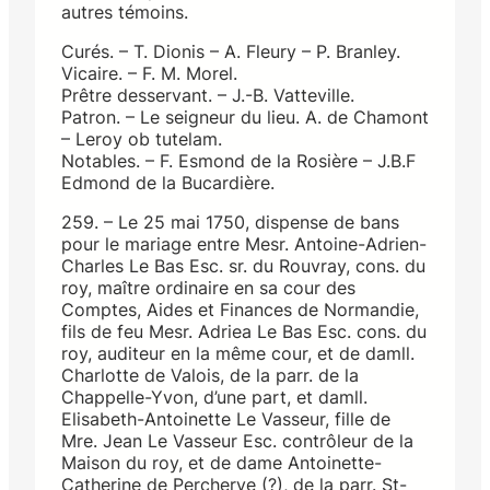
autres témoins.
Curés. – T. Dionis – A. Fleury – P. Branley.
Vicaire. – F. M. Morel.
Prêtre desservant. – J.-B. Vatteville.
Patron. – Le seigneur du lieu. A. de Chamont
– Leroy ob tutelam.
Notables. – F. Esmond de la Rosière – J.B.F
Edmond de la Bucardière.
259. – Le 25 mai 1750, dispense de bans
pour le mariage entre Mesr. Antoine-Adrien-
Charles Le Bas Esc. sr. du Rouvray, cons. du
roy, maître ordinaire en sa cour des
Comptes, Aides et Finances de Normandie,
fils de feu Mesr. Adriea Le Bas Esc. cons. du
roy, auditeur en la même cour, et de damll.
Charlotte de Valois, de la parr. de la
Chappelle-Yvon, d’une part, et damll.
Elisabeth-Antoinette Le Vasseur, fille de
Mre. Jean Le Vasseur Esc. contrôleur de la
Maison du roy, et de dame Antoinette-
Catherine de Percherye (?), de la parr. St-