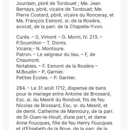
Jourdain, pbrë de Tordouet ; Me. Jean
Bernays, pbrë, vicaire de Tordouet; Me.
Pierre Costard, pbrë, vicaire du Ronceray, et
Me. François Esmont, sr. de la Rosière,
avocat, de la parr. de la Chapelle-Yvon.
Curés. – 0, Vimont – G. Morin, IV. 213. –
P.Soumillon – T. Dionls.
Vicaire,- N. Montoure.
Patron. – Le seigneur du lieu. – F, de
Chaumont.
Notables. – F. Esmont de la Rosière –
M.Boudin – P, Garnier.
Petites Ecoles. – P. Garnler.
284. – Le 31 août 1712, dispense de bans
pour le mariage entre Antoine de Brossard,
Esc. sr. du Mesnil du Rondval, fils de feu
Nicolas de Brossard, Esc. sr. du Mesnil, et
de demll. Catherine de Mannoury, de la parr.
de St-Ouen-le-Hoult, d’une part, et dame
Anne Foucques, fille de feu Henry Foucques
et d’Elisabeth de la Bove, de la parr, de la