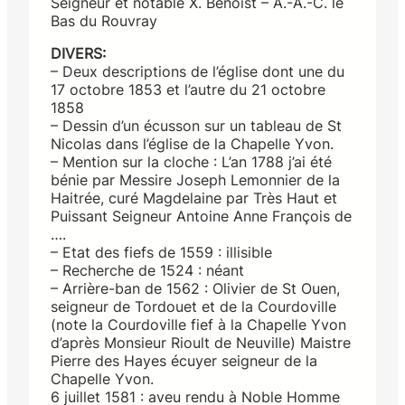
Seigneur et notable X. Benoist – A.-A.-C. le
Bas du Rouvray
DIVERS:
– Deux descriptions de l’église dont une du
17 octobre 1853 et l’autre du 21 octobre
1858
– Dessin d’un écusson sur un tableau de St
Nicolas dans l’église de la Chapelle Yvon.
– Mention sur la cloche : L’an 1788 j’ai été
bénie par Messire Joseph Lemonnier de la
Haitrée, curé Magdelaine par Très Haut et
Puissant Seigneur Antoine Anne François de
….
– Etat des fiefs de 1559 : illisible
– Recherche de 1524 : néant
– Arrière-ban de 1562 : Olivier de St Ouen,
seigneur de Tordouet et de la Courdoville
(note la Courdoville fief à la Chapelle Yvon
d’après Monsieur Rioult de Neuville) Maistre
Pierre des Hayes écuyer seigneur de la
Chapelle Yvon.
6 juillet 1581 : aveu rendu à Noble Homme