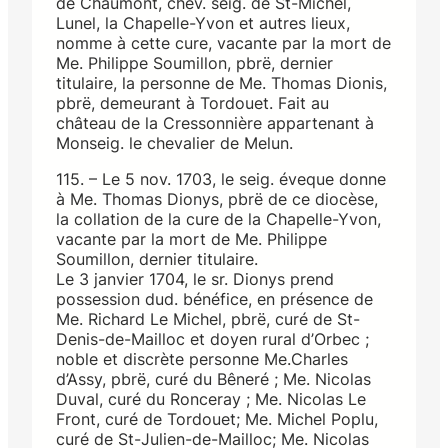
de Chaumont, chev. seig. de St-Michel,
Lunel, la Chapelle-Yvon et autres lieux,
nomme à cette cure, vacante par la mort de
Me. Philippe Soumillon, pbrë, dernier
titulaire, la personne de Me. Thomas Dionis,
pbrë, demeurant à Tordouet. Fait au
château de la Cressonnière appartenant à
Monseig. le chevalier de Melun.
115. – Le 5 nov. 1703, le seig. éveque donne
à Me. Thomas Dionys, pbrë de ce diocèse,
la collation de la cure de la Chapelle-Yvon,
vacante par la mort de Me. Philippe
Soumillon, dernier titulaire.
Le 3 janvier 1704, le sr. Dionys prend
possession dud. bénéfice, en présence de
Me. Richard Le Michel, pbrë, curé de St-
Denis-de-Mailloc et doyen rural d’Orbec ;
noble et discrète personne Me.Charles
d’Assy, pbrë, curé du Bêneré ; Me. Nicolas
Duval, curé du Ronceray ; Me. Nicolas Le
Front, curé de Tordouet; Me. Michel Poplu,
curé de St-Julien-de-Mailloc; Me. Nicolas