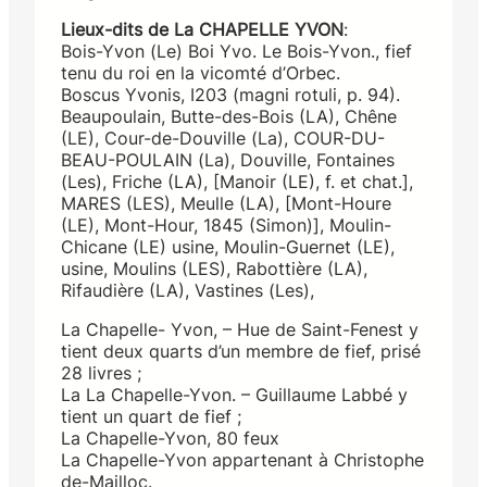
Lieux-dits de La CHAPELLE YVON
:
Bois-Yvon (Le) Boi Yvo. Le Bois-Yvon., fief
tenu du roi en la vicomté d’Orbec.
Boscus Yvonis, I203 (magni rotuli, p. 94).
Beaupoulain, Butte-des-Bois (LA), Chêne
(LE), Cour-de-Douville (La), COUR-DU-
BEAU-POULAIN (La), Douville, Fontaines
(Les), Friche (LA), [Manoir (LE), f. et chat.],
MARES (LES), Meulle (LA), [Mont-Houre
(LE), Mont-Hour, 1845 (Simon)], Moulin-
Chicane (LE) usine, Moulin-Guernet (LE),
usine, Moulins (LES), Rabottière (LA),
Rifaudière (LA), Vastines (Les),
La Chapelle- Yvon, – Hue de Saint-Fenest y
tient deux quarts d’un membre de fief, prisé
28 livres ;
La La Chapelle-Yvon. – Guillaume Labbé y
tient un quart de fief ;
La Chapelle-Yvon, 80 feux
La Chapelle-Yvon appartenant à Christophe
de-Mailloc.