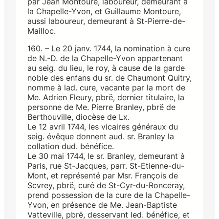
par Jean Montoure, laboureur, demeurant à
la Chapelle-Yvon, et Guillaume Montoure,
aussi laboureur, demeurant à St-Pierre-de-
Mailloc.
160. – Le 20 janv. 1744, la nomination à cure
de N.-D. de la Chapelle-Yvon appartenant
au seig. du lieu, le roy, à cause de la garde
noble des enfans du sr. de Chaumont Quitry,
nomme à lad. cure, vacante par la mort de
Me. Adrien Fleury, pbrë, dernier titulaire, la
personne de Me. Pierre Branley, pbrë de
Berthouville, diocèse de Lx.
Le 12 avril 1744, les vicaires généraux du
seig. évêque donnent aud. sr. Branley la
collation dud. bénéfice.
Le 30 mai 1744, le sr. Branley, demeurant à
Paris, rue St-Jacques, parr. St-Etienne-du-
Mont, et représenté par Msr. François de
Scvrey, pbrë, curé de St-Cyr-du-Ronceray,
prend possession de la cure de la Chapelle-
Yvon, en présence de Me. Jean-Baptiste
Vatteville, pbrë, desservant led. bénéfice, et