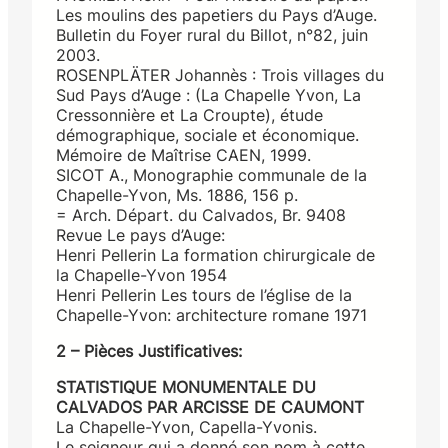
Les moulins des papetiers du Pays d’Auge.
Bulletin du Foyer rural du Billot, n°82, juin
2003.
ROSENPLÄTER Johannès : Trois villages du
Sud Pays d’Auge : (La Chapelle Yvon, La
Cressonnière et La Croupte), étude
démographique, sociale et économique.
Mémoire de Maîtrise CAEN, 1999.
SICOT A., Monographie communale de la
Chapelle-Yvon, Ms. 1886, 156 p.
= Arch. Départ. du Calvados, Br. 9408
Revue Le pays d’Auge:
Henri Pellerin La formation chirurgicale de
la Chapelle-Yvon 1954
Henri Pellerin Les tours de l’église de la
Chapelle-Yvon: architecture romane 1971
2 – Pièces Justificatives:
STATISTIQUE MONUMENTALE DU
CALVADOS PAR ARCISSE DE CAUMONT
La Chapelle-Yvon, Capella-Yvonis.
Le seigneur qui a donné son nom à cette