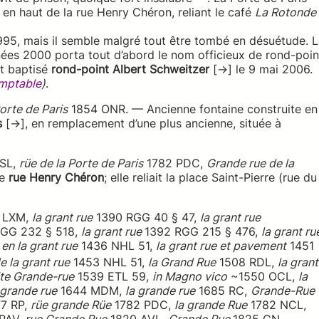
r en haut de la rue Henry Chéron, reliant le café
La Rotonde
1995, mais il semble malgré tout être tombé en désuétude. 
ées 2000 porta tout d’abord le nom officieux de rond-poin
ut baptisé
rond-point Albert Schweitzer
[→] le 9 mai 2006.
omptable
)
.
orte de Paris
1854 ONR. — Ancienne fontaine construite en
s
[→], en remplacement d’une plus ancienne, située à
SL,
rüe de la Porte de Paris
1782 PDC,
Grande rue de la
le
rue Henry Chéron
; elle reliait la place Saint-Pierre (rue du
7 LXM,
la grant rue
1390 RGG 40 § 47,
la grant rue
RGG 232 § 518,
la grant rue
1392 RGG 215 § 476,
la grant ru
,
en la grant rue
1436 NHL 51,
la grant rue et pavement
1451
 la grant rue
1453 NHL 51,
la Grand Rue
1508 RDL,
la grant
ite Grande-rue
1539 ETL 59,
in Magno vico
~1550 OCL,
la
 grande rue
1644 MDM,
la grande rue
1685 RC,
Grande-Rue
7 RP,
rüe grande Rüe
1782 PDC,
la grande Rue
1782 NCL,