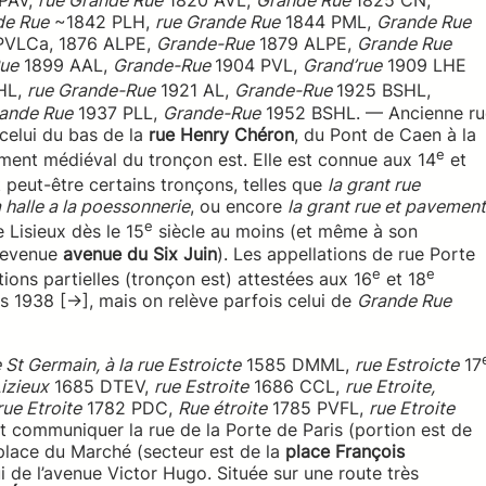
PAV,
rue Grande Rue
1820 AVL,
Grande Rue
1825 CN,
de Rue
~1842 PLH,
rue Grande Rue
1844 PML,
Grande Rue
PVLCa, 1876 ALPE,
Grande-Rue
1879 ALPE,
Grande Rue
Rue
1899 AAL,
Grande-Rue
1904 PVL,
Grand’rue
1909 LHE
HL,
rue Grande-Rue
1921 AL,
Grande-Rue
1925 BSHL,
ande Rue
1937 PLL,
Grande-Rue
1952 BSHL. — Ancienne ru
celui du bas de la
rue Henry Chéron
, du Pont de Caen à la
e
ement médiéval du tronçon est. Elle est connue aux 14
et
 peut-être certains tronçons, telles que
la grant rue
 halle a la poessonnerie
, ou encore
la grant rue et pavement
e
 Lisieux dès le 15
siècle au moins (et même à son
 devenue
avenue du Six Juin
). Les appellations de rue Porte
e
e
ions partielles (tronçon est) attestées aux 16
et 18
s 1938 [→], mais on relève parfois celui de
Grande Rue
 St Germain, à la rue Estroicte
1585 DMML,
rue Estroicte
17
Lizieux
1685 DTEV,
rue Estroite
1686 CCL,
rue Etroite,
rue Etroite
1782 PDC,
Rue étroite
1785 PVFL,
rue Etroite
t communiquer la rue de la Porte de Paris (portion est de
 place du Marché (secteur est de la
place François
elui de l’avenue Victor Hugo. Située sur une route très