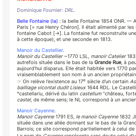
Dominique Fournier:
DRL
.
Belle Fontaine (la)
: la belle Fontaine 1854 ONR. — An
Paris [= rue Henry Chéron]. Il était alimenté par l
fontaine Cabot [→]. La fontaine fut reconstruite un
à cette époque), et une seconde en 1813.
Manoir du Castellier
.
Manoir du Castellier
~1770 LSL,
manoir Catelier
1832
autrefois située dans le bas de la
Grande Rue
, à pe
aujourd’hui disparus. Elle était habitée vers 1770 
vraisemblablement son nom à un ancien propriétair
e
☞ On relève l’existence au 17
siècle d’un certain
Ad
bailliage vicontal dudit Lisieux
1644 RDL. Le Castellie
°castellariu, dérivé du latin
castellum
“château, fort
castel
, de même sens; le NL correspond à un ancien 
Manoir Cayenne
.
Manoir Cayenne
1791 ES,
le manoir Cayenne
1832 J
située dans une allée donnant sur le bas de la Gra
Barrois; ce site correspond partiellement à celui de 
Le nom de
Cayenne
représente sans doute celui d’u