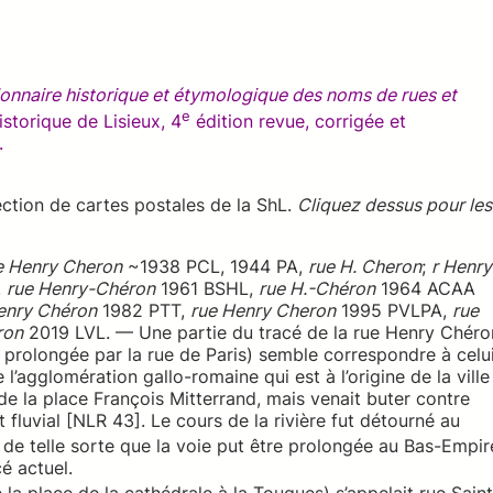
onnaire historique et étymologique des noms de rues et
e
istorique de Lisieux, 4
édition revue, corrigée et
.
ection de cartes postales de la ShL.
Cliquez dessus pour les
e Henry Cheron
~1938 PCL, 1944 PA,
rue H. Cheron
;
r Henry
,
rue Henry-Chéron
1961 BSHL,
rue H.-Chéron
1964 ACAA
enry Chéron
1982 PTT,
rue Henry Cheron
1995 PVLPA,
rue
ron
2019 LVL. — Une partie du tracé de la rue Henry Chéro
, prolongée par la rue de Paris) semble correspondre à celu
 l’agglomération gallo-romaine qui est à l’origine de la ville
 de la place François Mitterrand, mais venait buter contre
t fluvial [NLR 43]. Le cours de la rivière fut détourné au
 de telle sorte que la voie put être prolongée au Bas-Empir
é actuel.