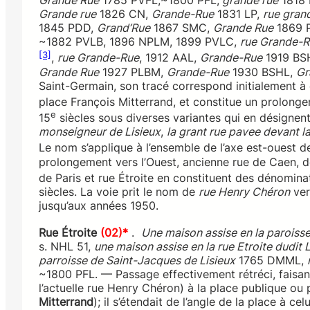
Grande Rue
1785 PVFL,~1800 PFL,
grande rue
1818 
Grande rue
1826 CN,
Grande-Rue
1831 LP,
rue gran
1845 PDD,
Grand’Rue
1867 SMC,
Grande Rue
1869 
~1882 PVLB, 1896 NPLM, 1899 PVLC,
rue Grande-
[3]
,
rue Grande-Rue
, 1912 AAL,
Grande-Rue
1919 BS
Grande Rue
1927 PLBM,
Grande-Rue
1930 BSHL,
Gr
Saint-Germain, son tracé correspond initialement à 
place François Mitterrand, et constitue un prolong
e
15
siècles sous diverses variantes qui en désignent
monseigneur de Lisieux
,
la grant rue pavee devant la
Le nom s’applique à l’ensemble de l’axe est-ouest de
prolongement vers l’Ouest, ancienne rue de Caen,
de Paris et rue Étroite en constituent des dénominat
siècles. La voie prit le nom de
rue Henry Chéron
ver
jusqu’aux années 1950.
Rue Étroite
(02)*
.
Une maison assise en la paroisse
s. NHL 51,
une maison assise en la rue Etroite dudit 
parroisse de Saint-Jacques de Lisieux
1765 DMML,
~1800 PFL. — Passage effectivement rétréci, faisan
l’actuelle rue Henry Chéron) à la place publique ou
Mitterrand
); il s’étendait de l’angle de la place à c