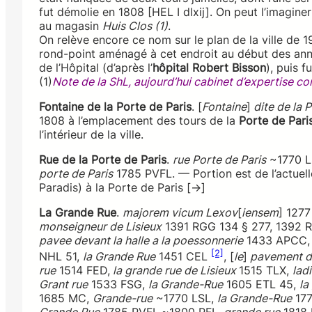
fut démolie en 1808 [HEL I dlxij]. On peut l’imagine
au magasin
Huis Clos (1)
.
On relève encore ce nom sur le plan de la ville de 
rond-point aménagé à cet endroit au début des ann
de l’Hôpital (d’après l’
hôpital Robert Bisson
), puis f
(1)
Note de la ShL, aujourd’hui cabinet d’expertise c
Fontaine de la Porte de Paris
. [
Fontaine
]
dite de la P
1808 à l’emplacement des tours de la
Porte de Pari
l’intérieur de la ville.
Rue de la Porte de Paris
.
rue Porte de Paris
~1770 L
porte de Paris
1785 PVFL. — Portion est de l’actuel
Paradis) à la Porte de Paris [→]
La Grande Rue
.
majorem vicum Lexov
[
iensem
] 127
monseigneur de Lisieux
1391 RGG 134 § 277, 1392 
pavee devant la halle a la poessonnerie
1433 APCC
[2]
NHL 51,
la Grande Rue
1451 CEL
, [
le
]
pavement de
rue
1514 FED,
la grande rue de Lisieux
1515 TLX,
lad
Grant rue
1533 FSG,
la Grande-Rue
1605 ETL 45,
la
1685 MC,
Grande-rue
~1770 LSL,
la Grande-Rue
177