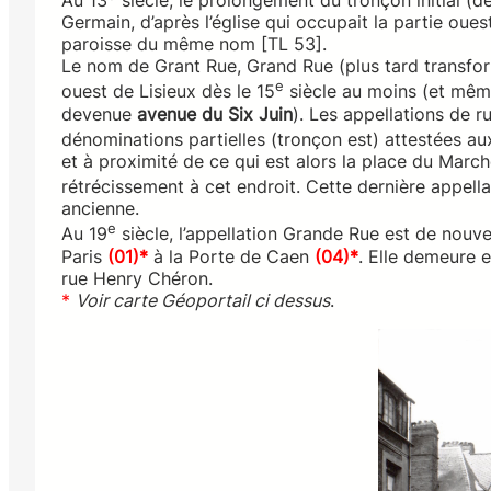
Au 13
siècle, le prolongement du tronçon initial (de
Germain, d’après l’église qui occupait la partie ouest
paroisse du même nom [TL 53].
Le nom de Grant Rue, Grand Rue (plus tard transfor
e
ouest de Lisieux dès le 15
siècle au moins (et mêm
devenue
avenue du Six Juin
). Les appellations de r
dénominations partielles (tronçon est) attestées au
et à proximité de ce qui est alors la place du March
rétrécissement à cet endroit. Cette dernière appella
ancienne.
e
Au 19
siècle, l’appellation Grande Rue est de nouve
Paris
(01)*
à la Porte de Caen
(04)*
. Elle demeure e
rue Henry Chéron.
*
Voir carte Géoportail ci dessus
.