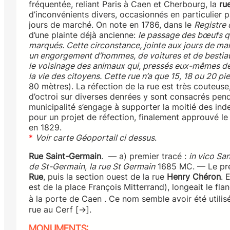
fréquentée, reliant Paris à Caen et Cherbourg, la
ru
d’inconvénients divers, occasionnés en particulier 
jours de marché. On note en 1786, dans le
Registre 
d’une plainte déjà ancienne:
le passage des bœufs qui
marqués. Cette circonstance, jointe aux jours de ma
un engorgement d’hommes, de voitures et de bestiaux
le voisinage des animaux qui, pressés eux-mêmes de
la vie des citoyens. Cette rue n’a que 15, 18 ou 20 p
80 mètres). La réfection de la rue est très couteuse,
d’octroi sur diverses denrées y sont consacrés penda
municipalité s’engage à supporter la moitié des inde
pour un projet de réfection, finalement approuvé le 
en 1829.
*
Voir carte Géoportail ci dessus
.
Rue Saint-Germain
. — a) premier tracé :
in vico Sa
de St-Germain
,
la rue St Germain
1685 MC. — Le prem
Rue
, puis la section ouest de la rue
Henry Chéron
. 
est de la place François Mitterrand), longeait le fla
à la porte de Caen . Ce nom semble avoir été utilis
rue au Cerf [→].
MONUMENTS: