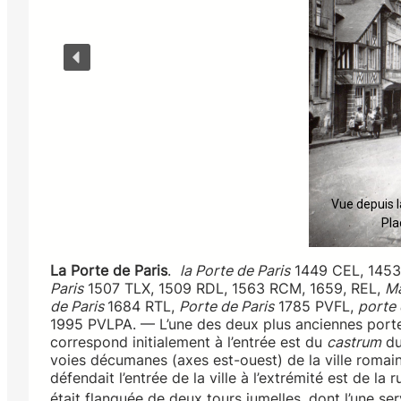
Vue depuis l
Pla
La Porte de Paris
.
la Porte de Paris
1449 CEL, 1453
Paris
1507 TLX, 1509 RDL, 1563 RCM, 1659, REL,
Ma
de Paris
1684 RTL,
Porte de Paris
1785 PVFL,
porte 
1995 PVLPA. — L’une des deux plus anciennes portes
correspond initialement à l’entrée est du
castrum
du
voies décumanes (axes est-ouest) de la ville romai
défendait l’entrée de la ville à l’extrémité est de l
était flanquée de deux tours jumelles, dont l’une se