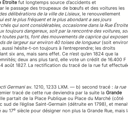
e Étroite
fut longtemps source d’accidents et
par le passage des troupeaux de bœufs et des voitures les
des délibérations de la ville de Lisieux
, le renouvellement
 est le plus fréquent et le plus abondant a ses jours
rchés qui sont considérables, occasionne dans la Rue Étroite
 toujours dangereux, soit par la rencontre des voitures, soi
 toutes parts, font des mouvements de caprice qui exposen
ieds de largeur sur environ 40 toises de longueur
(soit enviro
 aussi hésite-t-on toujours à l’entreprendre; les droits
nt six ans, mais sans effet. Ce n’est qu’en 1824 que la
mnités; deux ans plus tard, elle vote un crédit de 16.400 F
4 août 1827. La rectification du tracé de la rue fut effectué
ncti Germani
av. 1210, 1233 LXM. — b) second tracé :
la rue
ier tracé de cette rue deviendra par la suite la
Grande
Elle partait de la Place Publique ou Place du Marché (côté
nc sud de l’église Saint-Germain (détruite en 1798), et menai
e
é au 17
siècle pour désigner non plus la Grande Rue, mais l