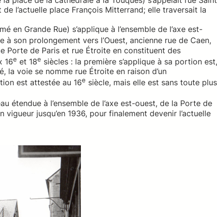
 la place de la cathédrale à la Touques) s’appelait rue Saint
 de l’actuelle place François Mitterrand; elle traversait la
mé en Grande Rue) s’applique à l’ensemble de l’axe est-
e à son prolongement vers l’Ouest, ancienne rue de Caen,
ue Porte de Paris et rue Étroite en constituent des
e
e
x 16
et 18
siècles : la première s’applique à sa portion est
é, la voie se nomme rue Étroite en raison d’un
e
tion est attestée au 16
siècle, mais elle est sans toute plus
au étendue à l’ensemble de l’axe est-ouest, de la Porte de
n vigueur jusqu’en 1936, pour finalement devenir l’actuelle