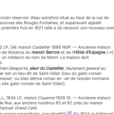
cien réservoir d’eau autrefois situé au haut de la rue de
es sources des Rouges Fontaines, et auparavant appelé
e première fois en 1621 (elle a dû recevoir son nouveau no
 LP, [
le
]
manoir Castellier
1888 NGP. — Ancienne maison
u de distance du
manoir Barrois
et de l’
Hôtel d’Espagne
[→]
par un médecin du nom de Morin. La maison doit
e.
rian Delaporte,
sieur du Castellier
, lieutenant general au
r est un lieu-dit de Saint-Désir [issu du gallo-roman
eresse”, ou bien dérivé roman en
-ier
de l’ancien normand
site gallo-romain de Saint-Désir].
LL, 1834 LP,
manoir Cayenne
1926 GI. — Ancienne maison
nde Rue, aux anciens numéros 65 et 67, près du manoir
l’actuel
Grand Café
.
[4]
n ancien propriétaire, non identifié
. En 1834, le bâtiment