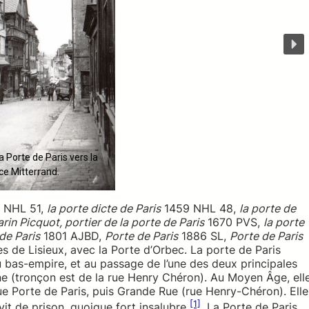
a Porte de Paris vers la
ce Mitterrand.
 NHL 51,
la porte dicte de Paris
1459 NHL 48,
la porte de
rin Picquot, portier de la porte de Paris
1670 PVS,
la porte
de Paris
1801 AJBD,
Porte de Paris
1886 SL,
Porte de Paris
 de Lisieux, avec la Porte d’Orbec. La porte de Paris
 bas-empire, et au passage de l’une des deux principales
ne (tronçon est de la rue Henry Chéron). Au Moyen Âge, ell
a rue Porte de Paris, puis Grande Rue (rue Henry-Chéron). Elle
[1]
rvit de prison, quoique fort insalubre
. La Porte de Paris