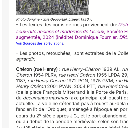
.
Photo d’origine « Site Géoportail, Lisieux 1930 »
– Les textes des noms de rues proviennent du:
Dicti
lieux-dits anciens et modernes de Lisieux
, Société H
augmentée, 2024 (inédite) Dominique Fournier.
DRL
.
Voir Sources des abréviations
– Les photos, retouchées, sont extraites de la Coll
agrandir
.
Chéron (rue Henry)
:
rue Henry-Chéron
1939 AL,
ru
Cheron
1954 PLRV,
rue Henri Chéron
1955 LPDA 29
1187,
rue Henry Cheron
1972 PCN, 1975 GVM,
rue H
Henry Chéron
2001 PVAN, 2004 PTT,
rue Henri Che
(de la place François Mitterrand à la Porte de Paris
du
decumanus maximus
(axe principal est-ouest) de
actuelle. La voie ne s’étendait pas à l’ouest au-delà
l’ancien lit de l’Orbiquet, aménagé à l’époque en por
e
cours du 2
siècle après J.C., et le port abandonné,
ou au début de la période médiévale, selon son trac
e