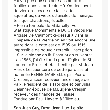
– Il y a presque soixante ans on fit des
fouilles dans la butte du Hû. On découvrit
de vieux restes de médailles, des
squelettes, de vieux ustensiles de ménage:
tels que chaudrons, écuelles.
– Pierre tombale de M.Sarcilly (voir
Statistique Monumentale Du Calvados Par
Arcisse De Caumont ci-dessus.) Dans la
Chapelle de la Vierge on en voit encore une
autre dont la date est de 1505 ou 1515.
Impossible de pouvoir rétablir l’inscription.
– Sur la cloche on lit l’inscription suivante:
L’an 1855, j’ai été fondu pour l’église de St
Laurent d’Ernes et était bénite par M. Jean
Alesix Lesueur curé de cette paroisse et
nommée RENEE GABRIELLE par Pierre
Crespin, ancien receveur, ancien juge de
Paix, Président de la fabrique et par Julia
Delanney épouse de M.Eugène Crespin;
receveur des finances de Falaise.
Fondue par Paul Havard à Villedieu.
San Juan Guy, Dron Jean-Luc. Le site