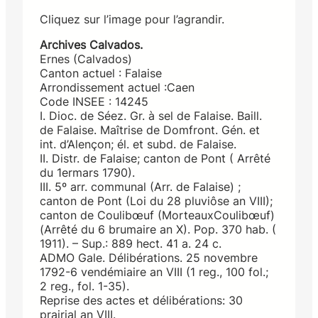
Cliquez sur l’image pour l’agrandir.
Archives Calvados.
Ernes (Calvados)
Canton actuel : Falaise
Arrondissement actuel :Caen
Code INSEE : 14245
I. Dioc. de Séez. Gr. à sel de Falaise. Baill.
de Falaise. Maîtrise de Domfront. Gén. et
int. d’Alençon; él. et subd. de Falaise.
II. Distr. de Falaise; canton de Pont ( Arrêté
du 1ermars 1790).
III. 5º arr. communal (Arr. de Falaise) ;
canton de Pont (Loi du 28 pluviôse an VIII);
canton de Coulibœuf (MorteauxCoulibœuf)
(Arrêté du 6 brumaire an X). Pop. 370 hab. (
1911). – Sup.: 889 hect. 41 a. 24 c.
ADMO Gale. Délibérations. 25 novembre
1792-6 vendémiaire an VIII (1 reg., 100 fol.;
2 reg., fol. 1-35).
Reprise des actes et délibérations: 30
prairial an VIII.