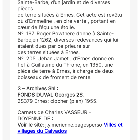
Sainte-Barbe, d’un jardin et de diverses
pièces
de terre situées à Ernes. Cet acte est revêtu
dù d’Em­meline , en cire verte , portant en
cæur de l’éçu une étoile.
Nº. 197. Roger Bowthere donne à Sainte-
Barbe,en 1262, diverses redevances qui lui
étaient dues par ce prieuré sur
des terres situées à Ernes.
Nº. 205. Jehan Jamet , d’Ernes donne en
fief à Guil­laume du Throne, en 1350, une
pièce de terre à Ernes, à charge de deux
boisseaux de froment de rente.
3 – Archives ShL:
FONDS DUVAL Georges 2S
.
2S379 Ernes: clocher (plan) 1955.
Carnets de Charles VASSEUR –
DOYENNE DE :
Voir le site:
j.y.merienne.pagesperso
Villes et
villages du Calvados