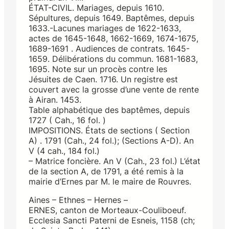
ÉTAT-CIVIL. Mariages, depuis 1610.
Sépultures, depuis 1649. Baptêmes, depuis
1633.-Lacunes mariages de 1622-1633,
actes de 1645-1648, 1662-1669, 1674-1675,
1689-1691 . Audiences de contrats. 1645-
1659. Délibérations du commun. 1681-1683,
1695. Note sur un procès contre les
Jésuites de Caen. 1716. Un registre est
couvert avec la grosse d’une vente de rente
à Airan. 1453.
Table alphabétique des baptêmes, depuis
1727 ( Cah., 16 fol. )
IMPOSITIONS. États de sections ( Section
A) . 1791 (Cah., 24 fol.); (Sections A-D). An
V (4 cah., 184 fol.)
– Matrice foncière. An V (Cah., 23 fol.) L’état
de la section A, de 1791, a été remis à la
mairie d’Ernes par M. le maire de Rouvres.
Aines – Ethnes – Hernes –
ERNES, canton de Morteaux-Couliboeuf.
Ecclesia Sancti Paterni de Esneis, 1158 (ch;