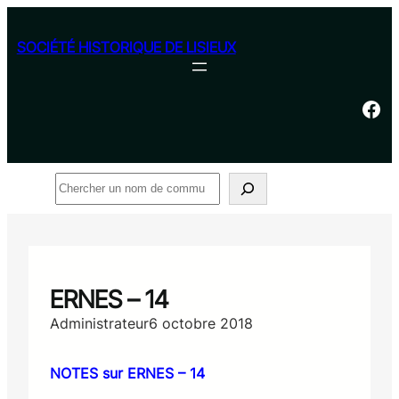
Aller
au
SOCIÉTÉ HISTORIQUE DE LISIEUX
contenu
Facebook
Rechercher
ERNES – 14
Administrateur
6 octobre 2018
NOTES sur ERNES – 14