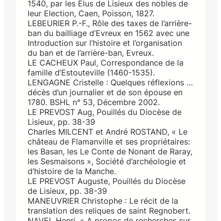
1540, par les Elus de Lisieux des nobles de
leur Election, Caen, Poisson, 1827.
LEBEURIER P.-F., Rôle des taxes de l’arrière-
ban du bailliage d’Evreux en 1562 avec une
Introduction sur l’histoire et l’organisation
du ban et de l’arrière-ban, Evreux.
LE CACHEUX Paul, Correspondance de la
famille d’Estouteville (1460-1535).
LENGAGNE Cristelle : Quelques réflexions …
décès d’un journalier et de son épouse en
1780. BSHL n° 53, Décembre 2002.
LE PREVOST Aug, Pouillés du Diocèse de
Lisieux, pp. 38-39
Charles MILCENT et André ROSTAND, « Le
château de Flamanville et ses propriétaires:
les Basan, les Le Conte de Nonant de Raray,
les Sesmaisons », Société d’archéologie et
d’histoire de la Manche.
LE PREVOST Auguste, Pouillés du Diocèse
de Lisieux, pp. 38-39
MANEUVRIER Christophe : Le récit de la
translation des reliques de saint Regnobert.
NAVEL Henri, « A propos de recherches sur