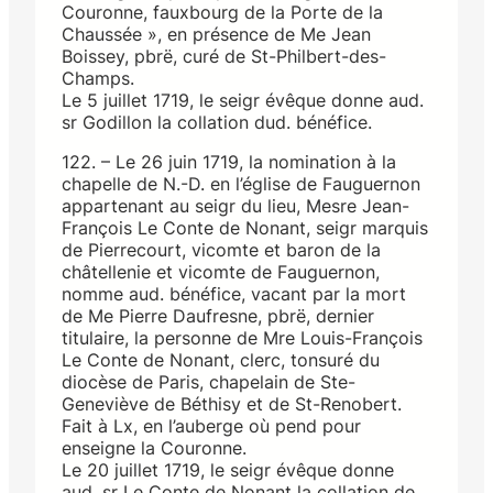
Couronne, fauxbourg de la Porte de la
Chaussée », en présence de Me Jean
Boissey, pbrë, curé de St-Philbert-des-
Champs.
Le 5 juillet 1719, le seigr évêque donne aud.
sr Godillon la collation dud. bénéfice.
122. – Le 26 juin 1719, la nomination à la
chapelle de N.-D. en l’église de Fauguernon
appartenant au seigr du lieu, Mesre Jean-
François Le Conte de Nonant, seigr marquis
de Pierrecourt, vicomte et baron de la
châtellenie et vicomte de Fauguernon,
nomme aud. bénéfice, vacant par la mort
de Me Pierre Daufresne, pbrë, dernier
titulaire, la personne de Mre Louis-François
Le Conte de Nonant, clerc, tonsuré du
diocèse de Paris, chapelain de Ste-
Geneviève de Béthisy et de St-Renobert.
Fait à Lx, en l’auberge où pend pour
enseigne la Couronne.
Le 20 juillet 1719, le seigr évêque donne
aud. sr Le Conte de Nonant la collation de