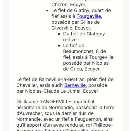
Cheron, Ecuyer.
Le fief de Glatiny, quart de
fief assis à
Tourgeville
,
possédé par Gilles de
Giverville, Ecuyer.
Du fief de Glatigny
relève :
Le fief de
Beaumonchet, 8 de
fief, assis à Tourgeville,
possédé par Nicolas
de Grieu, Ecuyer.
Le fief de Barneville-la-Bertran, plein fief de
Chevalier, assis audit
Barneville
, possédé
par Nicolas-Claude Le Jumel, Ecuyer
Guillaume d’ANGERVILLE, maréchal
héréditaire de Normandie, possédait la terre
d’Auvrecher, sous le dernier duc de
Normandie, avec un fief à Fau­guernon, ainsi
qu’il appert d’un aveu rendu au roi Philippe-
Auguste par Richard d’Angerville, après la