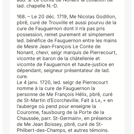
lad. chapelle N.-D.
168. – Le 20 déc. 1719, Me Nicolas Godillon,
pbrê, curé de Trouville et aussi pourvu de la
cure de Fauguernon dont il n’a pas pris
possession, remet purement et simplement
led. bénéfice de Fauguernon entre les mains
de Mesre Jean-François Le Conte de
Nonant, chevr, seigr marquis de Pierrecourt,
vicomte et baron de la chàtellenie et
vicomte de Fauguernon et haute-justice en
dépendant, seigneur présentateur de lad.
cure.
Le 4 janv. 1720, led. seigr de Pierrecourt
nomme à la cure de Fauguernon la
personne de Me François Hélix, pbrê, curé
de St-Martin d’Ecorcheville. Fait à Lx, « en
l’auberge où pend pour enseigne la
Couronne, fauxbourg de la Porte de la
Chaussée, parr. St-Germain», en présence
de Me Jean Boissey, pbrê, curé de St-
Philbert-des-Champs, et autres témoins.