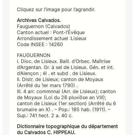
Cliquez sur l’image pour l’agrandir.
Archives Calvados.
Fauguernon (Calvados)
Canton actuel : Pont-l’Évêque
Arrondissement actuel :Lisieux
Code INSEE : 14260
FAUGUERNON
I. Dioc. de Lisieux. Baill. d’Orbec. Maîtrise
d’Argentan. Gr. à sel de Lisieux. Gén. et int.
d’Alençon ; él . et subd . de Lisieux.
II. Distr. de Lisieux; canton de Moyaux
(Arrêté du 1er mars 1790) .
III. 4 arr. commnnal (Arr. de Lisieux); canton
de Moyaux (Loi du 28 pluviôse an VIII);
canton de Lisieux (1er section) (Arrêté du 6
brumaire an X) . – Pop.: 185 hab. (1911). –
Sup.: 741 hect. 2 a. 40 c.
Dictionnaire topographique du département
du Calvados C. HIPPEAU.