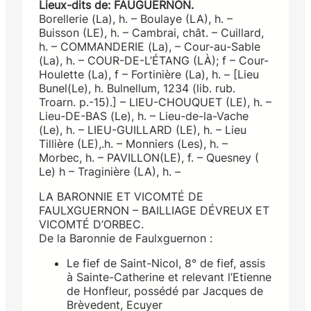
Lieux-dits de: FAUGUERNON.
Borellerie (La), h. – Boulaye (LA), h. –
Buisson (LE), h. – Cambrai, chât. – Cuillard,
h. – COMMANDERIE (La), – Cour-au-Sable
(La), h. – COUR-DE-L’ÉTANG (LÀ); f – Cour-
Houlette (La), f – Fortinière (La), h. – [Lieu
Bunel(Le), h. Bulnellum, 1234 (lib. rub.
Troarn. p.-15).] – LIEU-CHOUQUET (LE), h. –
Lieu-DE-BAS (Le), h. – Lieu-de-la-Vache
(Le), h. – LIEU-GUILLARD (LE), h. – Lieu
Tillière (LE),.h. – Monniers (Les), h. –
Morbec, h. – PAVILLON(LE), f. – Quesney (
Le) h – Traginière (LA), h. –
LA BARONNIE ET VICOMTÉ DE
FAULXGUERNON – BAILLIAGE DÉVREUX ET
VICOMTÉ D’ORBEC.
De la Baronnie de Faulxguernon :
Le fief de Saint-Nicol, 8° de fief, assis
à Sainte-Catherine et relevant l’Etienne
de Honfleur, possédé par Jacques de
Brèvedent, Ecuyer