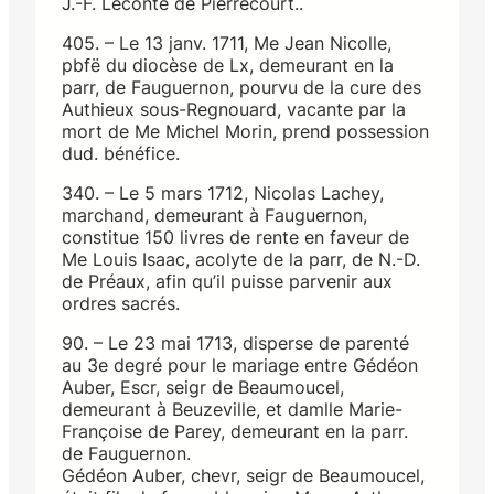
J.-F. Leconte de Pierrecourt..
405. – Le 13 janv. 1711, Me Jean Nicolle,
pbfë du diocèse de Lx, demeurant en la
parr, de Fauguernon, pourvu de la cure des
Authieux sous-Regnouard, vacante par la
mort de Me Michel Morin, prend possession
dud. bénéfice.
340. – Le 5 mars 1712, Nicolas Lachey,
marchand, demeurant à Fauguernon,
constitue 150 livres de rente en faveur de
Me Louis Isaac, acolyte de la parr, de N.-D.
de Préaux, afin qu’il puisse parvenir aux
ordres sacrés.
90. – Le 23 mai 1713, disperse de parenté
au 3e degré pour le mariage entre Gédéon
Auber, Escr, seigr de Beaumoucel,
demeurant à Beuzeville, et damlle Marie-
Françoise de Parey, demeurant en la parr.
de Fauguernon.
Gédéon Auber, chevr, seigr de Beaumoucel,