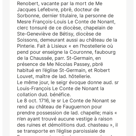
Renobert, vacante par la mort de Me
Jacques Lefebvre, pbrë, docteur de
Sorbonne, dernier titulaire, la personne de
Mesre François-Louis Le Conte de Nonant,
clerc tonsuré de ce diocèse, chapelain de
Ste-Geneviève de Bétisy, diocèse de
Soissons, demeurant aussi au château de la
Pinterie. Fait à Lisieux « en l’hostellerie où
pend pour enseigne la Couronne, faubourg
de la Chaussée, parr. St-Germain, en
présence de Me Nicolas Passey, pbrë
habitué en l’église St-Germain, et Robert
Louvet, maître de lad. hôtellerie.
Le même jour, le seigr évoque donne aud. sr
Louis-François Le Conte de Nonant la
collation dud. bénéfice.
Le 8 oct. 1716, le sr Le Conte de Nonant se
rend au château de Fauguernon pour
prendre possession de lad. chapelle; mais «
n’en ayant trouvé aucune vestige à raison
des ruines et démolitions dud. chasteau », il
se transporte en l’église paroissiale de