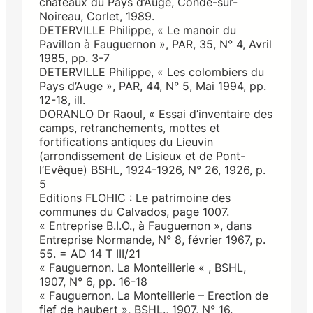
châteaux du Pays d’Auge, Condé-sur-
Noireau, Corlet, 1989.
DETERVILLE Philippe, « Le manoir du
Pavillon à Fauguernon », PAR, 35, N° 4, Avril
1985, pp. 3-7
DETERVILLE Philippe, « Les colombiers du
Pays d’Auge », PAR, 44, N° 5, Mai 1994, pp.
12-18, ill.
DORANLO Dr Raoul, « Essai d’inventaire des
camps, retranchements, mottes et
fortifications antiques du Lieuvin
(arrondissement de Lisieux et de Pont-
l’Evêque) BSHL, 1924-1926, N° 26, 1926, p.
5
Editions FLOHIC : Le patrimoine des
communes du Calvados, page 1007.
« Entreprise B.I.O., à Fauguernon », dans
Entreprise Normande, N° 8, février 1967, p.
55. = AD 14 T III/21
« Fauguernon. La Monteillerie « , BSHL,
1907, N° 6, pp. 16-18
« Fauguernon. La Monteillerie – Erection de
fief de haubert », BSHL., 1907, N° 16.