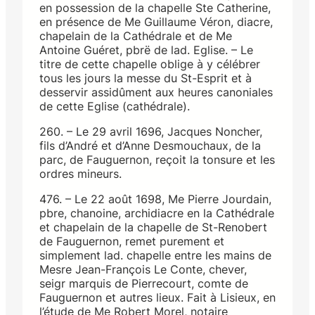
en possession de la chapelle Ste Catherine,
en présence de Me Guillaume Véron, diacre,
chapelain de la Cathédrale et de Me
Antoine Guéret, pbrë de lad. Eglise. – Le
titre de cette chapelle oblige à y célébrer
tous les jours la messe du St-Esprit et à
desservir assidûment aux heures canoniales
de cette Eglise (cathédrale).
260. – Le 29 avril 1696, Jacques Noncher,
fils d’André et d’Anne Desmouchaux, de la
parc, de Fauguernon, reçoit la tonsure et les
ordres mineurs.
476. – Le 22 août 1698, Me Pierre Jourdain,
pbre, chanoine, archidiacre en la Cathédrale
et chapelain de la chapelle de St-Renobert
de Fauguernon, remet purement et
simplement lad. chapelle entre les mains de
Mesre Jean-François Le Conte, chever,
seigr marquis de Pierrecourt, comte de
Fauguernon et autres lieux. Fait à Lisieux, en
l’étude de Me Robert Morel, notaire