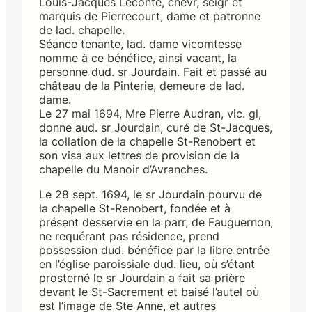
Louis-Jacques Leconte, chevr, seigr et
marquis de Pierrecourt, dame et patronne
de lad. chapelle.
Séance tenante, lad. dame vicomtesse
nomme à ce bénéfice, ainsi vacant, la
personne dud. sr Jourdain. Fait et passé au
château de la Pinterie, demeure de lad.
dame.
Le 27 mai 1694, Mre Pierre Audran, vic. gl,
donne aud. sr Jourdain, curé de St-Jacques,
la collation de la chapelle St-Renobert et
son visa aux lettres de provision de la
chapelle du Manoir d’Avranches.
Le 28 sept. 1694, le sr Jourdain pourvu de
la chapelle St-Renobert, fondée et à
présent desservie en la parr, de Fauguernon,
ne requérant pas résidence, prend
possession dud. bénéfice par la libre entrée
en l’église paroissiale dud. lieu, où s’étant
prosterné le sr Jourdain a fait sa prière
devant le St-Sacrement et baisé l’autel où
est l’image de Ste Anne, et autres