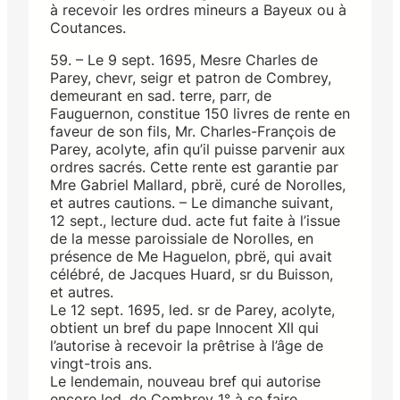
à recevoir les ordres mineurs a Bayeux ou à
Coutances.
59. – Le 9 sept. 1695, Mesre Charles de
Parey, chevr, seigr et patron de Combrey,
demeurant en sad. terre, parr, de
Fauguernon, constitue 150 livres de rente en
faveur de son fils, Mr. Charles-François de
Parey, acolyte, afin qu’il puisse parvenir aux
ordres sacrés. Cette rente est garantie par
Mre Gabriel Mallard, pbrë, curé de Norolles,
et autres cautions. – Le dimanche suivant,
12 sept., lecture dud. acte fut faite à l’issue
de la messe paroissiale de Norolles, en
présence de Me Haguelon, pbrë, qui avait
célébré, de Jacques Huard, sr du Buisson,
et autres.
Le 12 sept. 1695, led. sr de Parey, acolyte,
obtient un bref du pape Innocent XII qui
l’autorise à recevoir la prêtrise à l’âge de
vingt-trois ans.
Le lendemain, nouveau bref qui autorise
encore led. de Combrey 1° à se faire