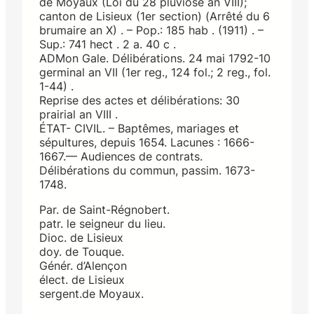
de Moyaux (Loi du 28 pluviôse an VIII);
canton de Lisieux (1er section) (Arrêté du 6
brumaire an X) . – Pop.: 185 hab . (1911) . –
Sup.: 741 hect . 2 a. 40 c .
ADMon Gale. Délibérations. 24 mai 1792-10
germinal an VII (1er reg., 124 fol.; 2 reg., fol.
1-44) .
Reprise des actes et délibérations: 30
prairial an VIII .
ÉTAT- CIVIL. – Baptêmes, mariages et
sépultures, depuis 1654. Lacunes : 1666-
1667.— Audiences de contrats.
Délibérations du commun, passim. 1673-
1748.
Par. de Saint-Régnobert.
patr. le seigneur du lieu.
Dioc. de Lisieux
doy. de Touque.
Génér. d’Alençon
élect. de Lisieux
sergent.de Moyaux.