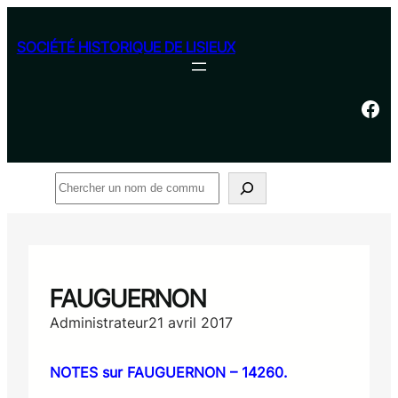
Aller
au
SOCIÉTÉ HISTORIQUE DE LISIEUX
contenu
Facebook
Rechercher
FAUGUERNON
Administrateur
21 avril 2017
NOTES sur FAUGUERNON – 14260.