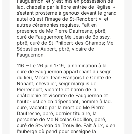
Fauguernon, et y est mis en possession de
lad. chapelle par la libre entrée de l’église, «
s’estant prosterné à genoux devant le grand
autel où est l’image de St-Renobert », et
autres cérémonies requises. Fait en
présence de Me Pierre Daufresne, pbrë,
curé de Fauguernon; Me Jean de Boissey,
pbrë, curé de St-Philbert-des-Champs; Me
Sébastien Aubert, pbrë, vicaire de
Fauguernon.
116. – Le 26 juin 1719, la nomination à la
cure de Fauguernon appartenant au seigr
du lieu, Mesre Jean-François Le Conte de
Nonant, chevalier, seigr marquis de
Pierrecourt, vicomte et baron de la
châtellenie et vicomte de Fauguernon et
haute-justice en dépendant, nomme à lad.
cure, vacante par la mort de Me Pierre
Daufresne, pbrë, dernier titulaire, la
personne de Me Nicolas Godillon, pbrë,
curé de St-Jean de Trouville. Fait à Lx, « en
l’auberge où pend pour enseigne la