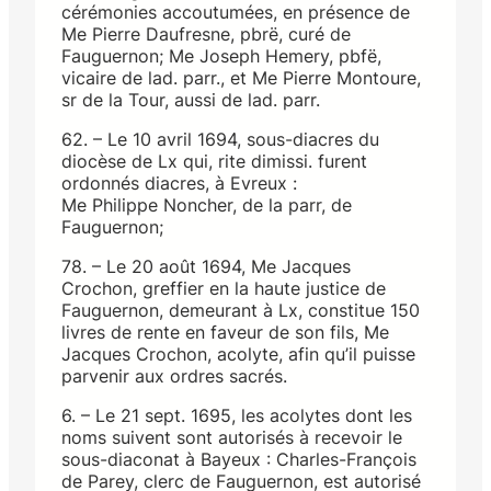
cérémonies accoutumées, en présence de
Me Pierre Daufresne, pbrë, curé de
Fauguernon; Me Joseph Hemery, pbfë,
vicaire de lad. parr., et Me Pierre Montoure,
sr de la Tour, aussi de lad. parr.
62. – Le 10 avril 1694, sous-diacres du
diocèse de Lx qui, rite dimissi. furent
ordonnés diacres, à Evreux :
Me Philippe Noncher, de la parr, de
Fauguernon;
78. – Le 20 août 1694, Me Jacques
Crochon, greffier en la haute justice de
Fauguernon, demeurant à Lx, constitue 150
livres de rente en faveur de son fils, Me
Jacques Crochon, acolyte, afin qu’il puisse
parvenir aux ordres sacrés.
6. – Le 21 sept. 1695, les acolytes dont les
noms suivent sont autorisés à recevoir le
sous-diaconat à Bayeux : Charles-François
de Parey, clerc de Fauguernon, est autorisé