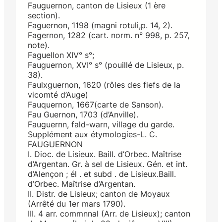
Fauguernon, canton de Lisieux (1 ère
section).
Faguernon, 1198 (magni rotuli,p. 14, 2).
Fagernon, 1282 (cart. norm. n° 998, p. 257,
note).
Faguellon XIV° s°;
Fauguernon, XVI° s° (pouillé de Lisieux, p.
38).
Faulxguernon, 1620 (rôles des fiefs de la
vicomté d’Auge)
Fauquernon, 1667(carte de Sanson).
Fau Guernon, 1703 (d’Anville).
Fauguernn, fald-warn, village du garde.
Supplément aux étymologies-L. C.
FAUGUERNON
I. Dioc. de Lisieux. Baill. d’Orbec. Maîtrise
d’Argentan. Gr. à sel de Lisieux. Gén. et int.
d’Alençon ; él . et subd . de Lisieux.Baill.
d’Orbec. Maîtrise d’Argentan.
II. Distr. de Lisieux; canton de Moyaux
(Arrêté du 1er mars 1790).
III. 4 arr. commnnal (Arr. de Lisieux); canton