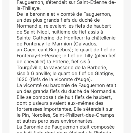
Fauguernon, s’étendait sur Saint-Étienne de-
la-Thillaye.
De la baronnie et vicomté de Fauguernon,
un des plus grands fiefs du duché de
Normandie, relevaient les fiefs de haubert
de Saint-Nicol, huitième de fief assis à
Sainte-Catherine-de-Honfleur; la châtellenie
de Fontenay-le-Marmion (Calvados,
arr.Caen, cant.Burgébus); le quart de fief de
Fontenay-le-Pesnel; le fief de Tilly (plein fief
de chevalier) la Poterie, fief sis à
Tourgéville; la vavassorie de la Barberie,
sise à Glanville; le quart de fief de Glatigny,
1620 (fiefs de la vicomte d’Auge).
La vicomté ou baronnie de Fauguernon était
un des grands fiefs du duché de Normandie.
Elle se composait de huit fiefs de haubert,
dont plusieurs avaient eux-mêmes des
forteresses importantes. Elle s’étendait sur
le Pin, Norolles, Saint-Philbert-des-Champs
et autres paroisses environnantes.
La Baronnie de Fauguernon était composée
de huit fiefs dont deux étaient : la Pinterie,