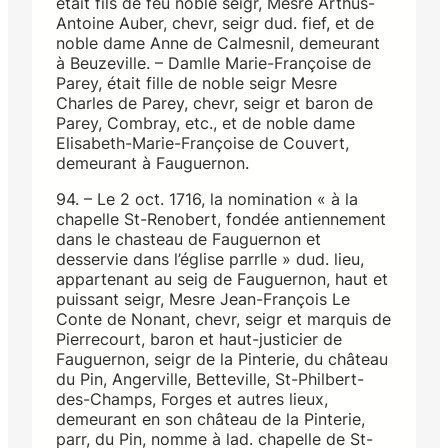
était fils de feu noble seigr, Mesre Arthus-
Antoine Auber, chevr, seigr dud. fief, et de
noble dame Anne de Calmesnil, demeurant
à Beuzeville. – Damlle Marie-Françoise de
Parey, était fille de noble seigr Mesre
Charles de Parey, chevr, seigr et baron de
Parey, Combray, etc., et de noble dame
Elisabeth-Marie-Françoise de Couvert,
demeurant à Fauguernon.
94. – Le 2 oct. 1716, la nomination « à la
chapelle St-Renobert, fondée antiennement
dans le chasteau de Fauguernon et
desservie dans l’église parrlle » dud. lieu,
appartenant au seig de Fauguernon, haut et
puissant seigr, Mesre Jean-François Le
Conte de Nonant, chevr, seigr et marquis de
Pierrecourt, baron et haut-justicier de
Fauguernon, seigr de la Pinterie, du château
du Pin, Angerville, Betteville, St-Philbert-
des-Champs, Forges et autres lieux,
demeurant en son château de la Pinterie,
parr, du Pin, nomme à lad. chapelle de St-