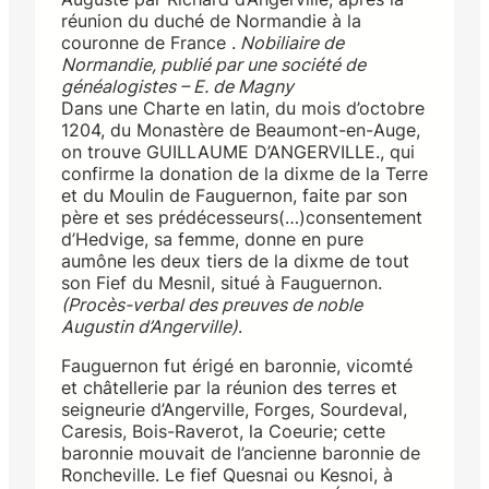
réunion du duché de Normandie à la
couronne de France .
Nobiliaire de
Normandie, publié par une société de
généalogistes – E. de Magny
Dans une Charte en latin, du mois d’octobre
1204, du Monastère de Beaumont-en-Auge,
on trouve GUILLAUME D’ANGERVILLE., qui
confirme la donation de la dixme de la Terre
et du Moulin de Fauguernon, faite par son
père et ses prédécesseurs(…)consentement
d’Hedvige, sa femme, donne en pure
aumône les deux tiers de la dixme de tout
son Fief du Mesnil, situé à Fauguernon.
(Procès-verbal des preuves de noble
Augustin d’Angerville)
.
Fauguernon fut érigé en baronnie, vicomté
et châtellerie par la réunion des terres et
seigneurie d’Angerville, Forges, Sourdeval,
Caresis, Bois-Raverot, la Coeurie; cette
baronnie mouvait de l’ancienne baronnie de
Roncheville. Le fief Quesnai ou Kesnoi, à