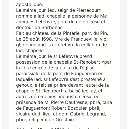
apostolique.
Le même jour, led. seigr de Pierrecourt
nomme à lad. chapelle la personne de Me
Jacques Lefebvre, pbre de ce diocèse et
docteur de Sorbonne.
Fait au château de la Pinterie, parr. du Pin.
Le 25 août 1698, Mre de Franqueville, vic.
gl, donne aud. s r Lefebvre la collation de
lad. chapelle.
Le même jour, le sr Lefebvre prend
possession de la chapelle St-Renobert «par
la libre entrée de la porte de l’église
paroissiale de la parr, de Fauguernon en
laquelle led. sr Lefebvre s’est prosterné à
genoux, a fait sa prière devant l’autel de la
chapelle St-Renobert, a baisé icelluy, et
autres cérémonies accoustumées», en
présence de M. Pierre Daufresne, pbrë, curé
de Fauguernon; Robert Bosquier, pbrë,
vicaire dud. lieu, et dom Gabriel Legrand,
pbrë, religieux de Grestain.