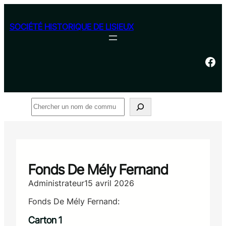
Aller
au
SOCIÉTÉ HISTORIQUE DE LISIEUX
contenu
Facebook
Rechercher
Fonds De Mély Fernand
Administrateur
15 avril 2026
Fonds De Mély Fernand:
Carton 1