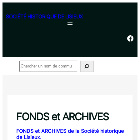
Aller
au
SOCIÉTÉ HISTORIQUE DE LISIEUX
contenu
Facebook
Rechercher
FONDS et ARCHIVES
FONDS et ARCHIVES de la Société historique
de Lisieux.