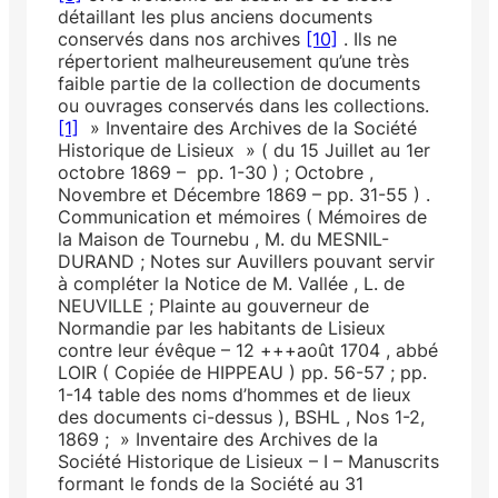
détaillant les plus anciens documents
conservés dans nos archives
[10]
. Ils ne
répertorient malheureusement qu’une très
faible partie de la collection de documents
ou ouvrages conservés dans les collections.
[1]
» Inventaire des Archives de la Société
Historique de Lisieux » ( du 15 Juil­let au 1er
octobre 1869 – pp. 1-30 ) ; Octobre ,
Novembre et Décembre 1869 – pp. 31-55 ) .
Communication et mémoires ( Mémoires de
la Maison de Tournebu , M. du MESNIL-
DURAND ; Notes sur Auvillers pouvant servir
à compléter la Notice de M. Vallée , L. de
NEUVILLE ; Plainte au gouverneur de
Normandie par les habitants de Lisieux
contre leur évêque – 12 +++août 1704 , abbé
LOIR ( Copiée de HIPPEAU ) pp. 56-57 ; pp.
1-14 table des noms d’hommes et de lieux
des documents ci-dessus ), BSHL , Nos 1-2,
1869 ; » Inventaire des Archives de la
Société Historique de Lisieux – I – Manuscrits
formant le fonds de la Société au 31