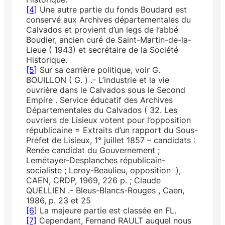
[4]
Une autre partie du fonds Boudard est
conservé aux Archives départementales du
Calvados et provient d’un legs de l’abbé
Boudier, ancien curé de Saint-Martin-de-la-
Lieue ( 1943) et secrétaire de la Société
Historique.
[5]
Sur sa carrière politique, voir G.
BOUILLON ( G. ) .- L’industrie et la vie
ouvrière dans le Calvados sous le Se­cond
Empire . Service éducatif des Archives
Départementales du Calvados ( 32. Les
ouvriers de Lisieux votent pour l’opposition
républicaine = Extraits d’un rapport du Sous-
Préfet de Lisieux, 1° juillet 1857 – candidats :
Renée candi­dat du Gouvernement ;
Lemétayer-Desplanches républicain-
socialiste ; Leroy-­Beaulieu, opposition ),
CAEN, CRDP, 1969, 226 p. ; Claude
QUELLIEN .- Bleus-Blancs-Rouges , Caen,
1986, p. 23 et 25
[6]
La majeure partie est classée en FL.
[7]
Cependant, Fernand RAULT auquel nous