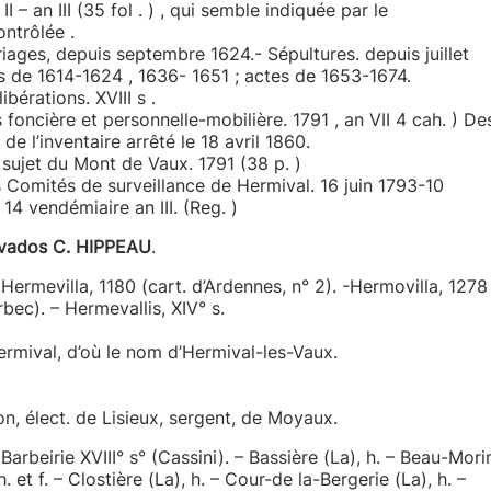
I – an III (35 fol . ) , qui semble indiquée par le
ontrôlée .
ages, depuis septembre 1624.- Sépultures. depuis juillet
s de 1614-1624 , 1636- 1651 ; actes de 1653-1674.
érations. XVIII s .
oncière et personnelle-mobilière. 1791 , an VII 4 cah. ) De
e l’inventaire arrêté le 18 avril 1860.
jet du Mont de Vaux. 1791 (38 p. )
 Comités de surveillance de Hermival. 16 juin 1793-10
- 14 vendémiaire an III. (Reg. )
lvados C. HIPPEAU
.
 Hermevilla, 1180 (cart. d’Ardennes, n° 2). -Hermovilla, 1278
rbec). – Hermevallis, XIV° s.
ermival, d’où le nom d’Hermival-les-Vaux.
n, élect. de Lisieux, sergent, de Moyaux.
 Barbeirie XVIII° s° (Cassini). – Bassière (La), h. – Beau-Mori
h. et f. – Clostière (La), h. – Cour-de la-Bergerie (La), h. –