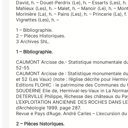
David, h. – Douet-Perdrix (Le), h. – Essarts (Les), h.
Mahieux (Les), h. – Malet, h. – Manoir (Le), h. – Mon
Morinière (La), h. – Pains (Les), h. – Princerie (La), f.
Vignettes (Les), h. –
1 – Bibliographie.
2 – Pièces Historiques.
3 Archives ShL.
1 – Bibliographie.
CAUMONT Arcisse de.- Statistique monumentale du Ca
52-55
CAUMONT Arcisse de : Statistique monumentale du 
et 52 (Les Vaux) (note : l’église décrite pour Hermiv
Editions FLOHIC : le patrimoine des Communes du 
SOUDERNE Elie de, Hermival-les-Vaux in La Normand
DETERVILLE Philippe, Richesse des châteaux du Pay
L’EXPLOITATION ANCIENNE DES ROCHES DANS LE 
d’Archéologie 1999. page 287.
Revue e Pays d’Auge. André Carles – L’excursion d
2 – Pièces historiques.