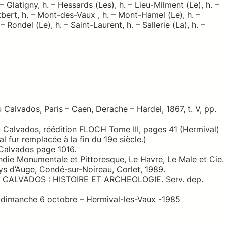
 – Glatigny, h. – Hessards (Les), h. – Lieu-Milment (Le), h. –
tbert, h. – Mont-des-Vaux , h. – Mont-Hamel (Le), h. –
 – Rondel (Le), h. – Saint-Laurent, h. – Sallerie (La), h. –
lvados, Paris – Caen, Derache – Hardel, 1867, t. V, pp.
Calvados, réédition FLOCH Tome III, pages 41 (Hermival)
al fur remplacée à la fin du 19e siècle.)
Calvados page 1016.
ie Monumentale et Pittoresque, Le Havre, Le Male et Cie.
s d’Auge, Condé-sur-Noireau, Corlet, 1989.
CALVADOS : HISTOIRE ET ARCHEOLOGIE. Serv. dep.
u dimanche 6 octobre – Hermival-les-Vaux -1985