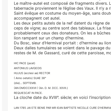
Le maître-autel est composé de fragments divers. Le 
tabernacle proviennent le l’église des Vaux. Il n’y a
Saint évêque en costume du moyen-âge, sans doute 
accompagnent cet autel.
Les deux petits autels de la nef datent du règne de
ceps de vigne; au centre sont des tableaux. La fris
probablement ceux des donateurs. On les a bûches a
lion rampant sur un champ d’hermine.
Du Bosc, sieur d’Hermival portait : d’hermine au li
Deux dalles tumulaires se voient dans le pavage du c
restes de M. de Gassard, curé de cette paroisse, mort
HIC PACE (jacet)
ANTONIIJS LAVGEOlS
HUJUS (ecclesi ae) RECTOR
( Anno oetatis) SUAE 38°
(die)… SEPTEMB.
(AN DMDCCXXVII ) (An. D. M. DCC. XXVII.)
REQUIESCAT IN PACE.
La cloche date du XVIII°. siècle; en voici l’inscription
LAN 1785 JAI ETE BENIE PAR MR IEAN BAPTISTE NICOLLE CURE D’HERMIV