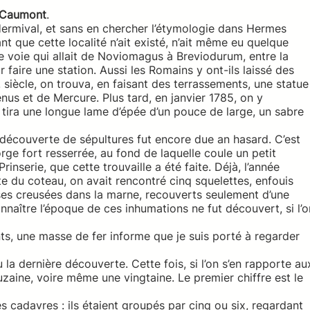
e Caumont
.
ermival, et sans en chercher l’étymologie dans Hermes
nt que cette localité n’ait existé, n’ait même eu quelque
e voie qui allait de Noviomagus à Breviodurum, entre la
ur faire une station. Aussi les Romains y ont-ils laissé des
siècle, on trouva, en faisant des terrassements, une statue
énus et de Mercure. Plus tard, en janvier 1785, on y
 tira une longue lame d’épée d’un pouce de large, un sabre
 découverte de sépultures fut encore due an hasard. C’est
orge fort resserrée, au fond de laquelle coule un petit
serie, que cette trouvaille a été faite. Déjà, l’année
e du coteau, on avait rencontré cinq squelettes, enfouis
sses creusées dans la marne, recouverts seulement d’une
nnaître l’époque de ces inhumations ne fut découvert, si l’o
ts, une masse de fer informe que je suis porté à regarder
u la dernière découverte. Cette fois, si l’on s’en rapporte au
uzaine, voire même une vingtaine. Le premier chiffre est le
s cadavres : ils étaient groupés par cinq ou six, regardant