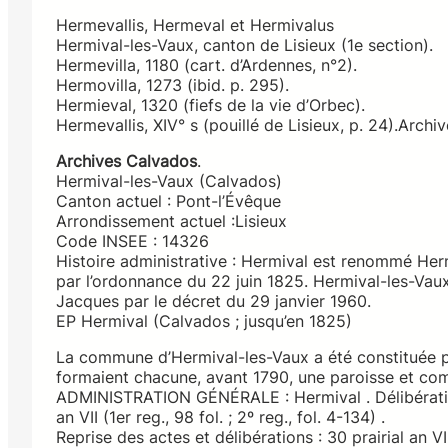
Hermevallis, Hermeval et Hermivalus
Hermival-les-Vaux, canton de Lisieux (1e section).
Hermevilla, 1180 (cart. d’Ardennes, n°2).
Hermovilla, 1273 (ibid. p. 295).
Hermieval, 1320 (fiefs de la vie d’Orbec).
Hermevallis, XIV° s (pouillé de Lisieux, p. 24).Archi
Archives Calvados
.
Hermival-les-Vaux (Calvados)
Canton actuel : Pont-l’Évêque
Arrondissement actuel :Lisieux
Code INSEE : 14326
Histoire administrative : Hermival est renommé He
par l’ordonnance du 22 juin 1825. Hermival-les-Vaux
Jacques par le décret du 29 janvier 1960.
EP Hermival (Calvados ; jusqu’en 1825)
La commune d’Hermival-les-Vaux a été constituée p
formaient chacune, avant 1790, une paroisse et co
ADMINISTRATION GÉNÉRALE : Hermival . Délibératio
an VII (1er reg., 98 fol. ; 2º reg., fol. 4-134) .
Reprise des actes et délibérations : 30 prairial an VII