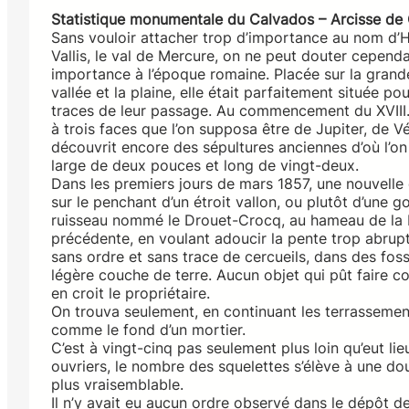
Statistique monumentale du Calvados – Arcisse d
Sans vouloir attacher trop d’importance au nom d’H
Vallis, le val de Mercure, on ne peut douter cependa
importance à l’époque romaine. Placée sur la grand
vallée et la plaine, elle était parfaitement située po
traces de leur passage. Au commencement du XVIII. 
à trois faces que l’on supposa être de Jupiter, de V
découvrit encore des sépultures anciennes d’où l’on
large de deux pouces et long de vingt-deux.
Dans les premiers jours de mars 1857, une nouvelle
sur le penchant d’un étroit vallon, ou plutôt d’une g
ruisseau nommé le Drouet-Crocq, au hameau de la Prin
précédente, en voulant adoucir la pente trop abrupt
sans ordre et sans trace de cercueils, dans des fo
légère couche de terre. Aucun objet qui pût faire co
en croit le propriétaire.
On trouva seulement, en continuant les terrassemen
comme le fond d’un mortier.
C’est à vingt-cinq pas seulement plus loin qu’eut lie
ouvriers, le nombre des squelettes s’élève à une do
plus vraisemblable.
Il n’y avait eu aucun ordre observé dans le dépôt de