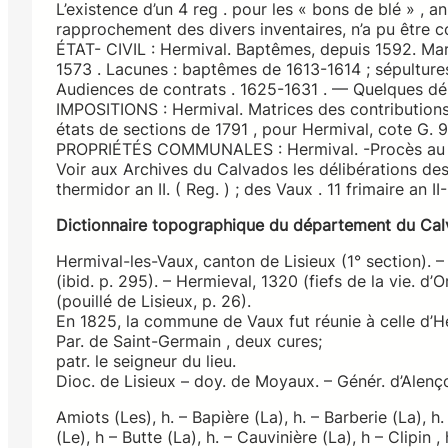
L’existence d’un 4 reg . pour les « bons de blé » , an I
rapprochement des divers inventaires, n’a pu être c
ÉTAT- CIVIL : Hermival. Baptêmes, depuis 1592. Mari
1573 . Lacunes : baptêmes de 1613-1614 ; sépulture
Audiences de contrats . 1625-1631 . — Quelques délib
IMPOSITIONS : Hermival. Matrices des contributions f
états de sections de 1791 , pour Hermival, cote G. 9 d
PROPRIÉTÉS COMMUNALES : Hermival. -Procès au su
Voir aux Archives du Calvados les délibérations des
thermidor an II. ( Reg. ) ; des Vaux . 11 frimaire an II
Dictionnaire topographique du département du Ca
Hermival-les-Vaux, canton de Lisieux (1° section). –
(ibid. p. 295). – Hermieval, 1320 (fiefs de la vie. d’O
(pouillé de Lisieux, p. 26).
En 1825, la commune de Vaux fut réunie à celle d’H
Par. de Saint-Germain , deux cures;
patr. le seigneur du lieu.
Dioc. de Lisieux – doy. de Moyaux. – Génér. d’Alenço
Amiots (Les), h. – Bapière (La), h. – Barberie (La), h.
(Le), h – Butte (La), h. – Cauvinière (La), h – Clipin , 