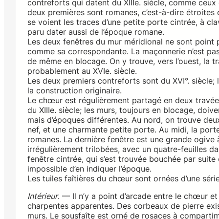
contreforts qui datent du XIIIe. siècle, comme ceux 
deux premières sont romanes, c’est-à-dire étroites e
se voient les traces d’une petite porte cintrée, à c
paru dater aussi de l’époque romane.
Les deux fenêtres du mur méridional ne sont point pri
comme sa correspondante. La maçonnerie n’est pas m
de même en blocage. On y trouve, vers l’ouest, la t
probablement au XVIe. siècle.
Les deux premiers contreforts sont du XVI°. siècle; 
la construction originaire.
Le chœur est régulièrement partagé en deux travées
du XIIIe. siècle; les murs, toujours en blocage, doi
mais d’époques différentes. Au nord, on trouve deux
nef, et une charmante petite porte. Au midi, la por
romanes. La dernière fenêtre est une grande ogive 
irrégulièrement trilobées, avec un quatre-feuilles 
fenêtre cintrée, qui s’est trouvée bouchée par suite d
impossible d’en indiquer l’époque.
Les tuiles faîtières du chœur sont ornées d’une sér
Intérieur
. — Il n’y a point d’arcade entre le chœur et
charpentes apparentes. Des corbeaux de pierre exis
murs. Le sousfaîte est orné de rosaces à comparti