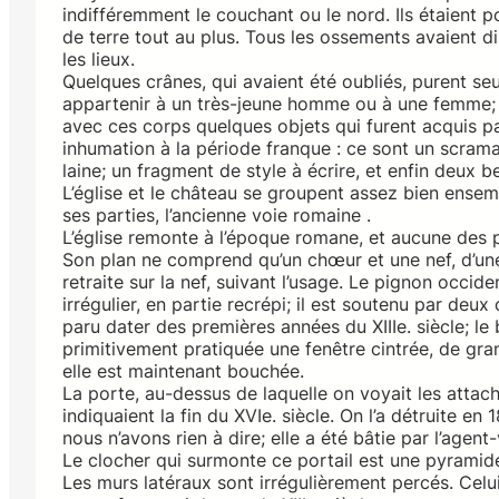
indifféremment le couchant ou le nord. Ils étaient p
de terre tout au plus. Tous les ossements avaient d
les lieux.
Quelques crânes, qui avaient été oubliés, purent seul
appartenir à un très-jeune homme ou à une femme; l
avec ces corps quelques objets qui furent acquis pa
inhumation à la période franque : ce sont un scrama
laine; un fragment de style à écrire, et enfin deux b
L’église et le château se groupent assez bien ensem
ses parties, l’ancienne voie romaine .
L’église remonte à l’époque romane, et aucune des part
Son plan ne comprend qu’un chœur et une nef, d’une
retraite sur la nef, suivant l’usage. Le pignon occi
irrégulier, en partie recrépi; il est soutenu par deux
paru dater des premières années du XIIIe. siècle; le
primitivement pratiquée une fenêtre cintrée, de gr
elle est maintenant bouchée.
La porte, au-dessus de laquelle on voyait les attach
indiquaient la fin du XVIe. siècle. On l’a détruite e
nous n’avons rien à dire; elle a été bâtie par l’agen
Le clocher qui surmonte ce portail est une pyramid
Les murs latéraux sont irrégulièrement percés. Celu