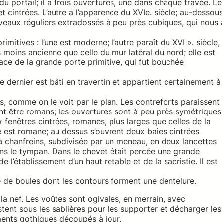
du portail; il a trois ouvertures, une dans chaque travée. Le
t cintrées. L’autre a l’apparence du XVIe. siècle; au-dessous
laveaux réguliers extradossés à peu près cubiques, qui nous 
mitives : l’une est moderne; l’autre paraît du XVI ». siècle,
oins ancienne que celle du mur latéral du nord; elle est
race de la grande porte primitive, qui fut bouchée
le dernier est bâti en travertin et appartient certainement à
, comme on le voit par le plan. Les contreforts paraissent
vent être romans; les ouvertures sont à peu près symétriques
 fenêtres cintrées, romanes, plus larges que celles de la
te est romane; au dessus s’ouvrent deux baies cintrées
à chanfreins, subdivisée par un meneau, en deux lancettes
dans le tympan. Dans le chevet était percée une grande
e l’établissement d’un haut retable et de la sacristie. Il est
ie de boules dont les contours forment une dentelure.
 la nef. Les voûtes sont ogivales, en merrain, avec
tent sous les sablières pour les supporter et décharger les
ments gothiques découpés à jour.