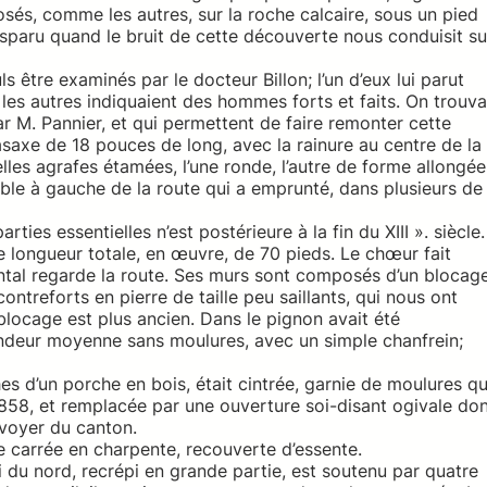
osés, comme les autres, sur la roche calcaire, sous un pied
isparu quand le bruit de cette découverte nous conduisit su
s être examinés par le docteur Billon; l’un d’eux lui parut
es autres indiquaient des hommes forts et faits. On trouva
r M. Pannier, et qui permettent de faire remonter cette
saxe de 18 pouces de long, avec la rainure au centre de la
elles agrafes étamées, l’une ronde, l’autre de forme allongée
ble à gauche de la route qui a emprunté, dans plusieurs de
ies essentielles n’est postérieure à la fin du XIII ». siècle.
 longueur totale, en œuvre, de 70 pieds. Le chœur fait
dental regarde la route. Ses murs sont composés d’un blocag
 contreforts en pierre de taille peu saillants, qui nous ont
 blocage est plus ancien. Dans le pignon avait été
andeur moyenne sans moulures, avec un simple chanfrein;
es d’un porche en bois, était cintrée, garnie de moulures qu
n 1858, et remplacée par une ouverture soi-disant ogivale do
t-voyer du canton.
e carrée en charpente, recouverte d’essente.
i du nord, recrépi en grande partie, est soutenu par quatre