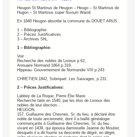
Heugon St Martinus de Heugon – Heugo – St Martinus de
Hugon – St Martinus super fluvium Waroli
En 1840 Heugon absorbe la commune du DOUET ARUS.
1 – Bibliographie.
2 – Pièces Justificatives.
3 – Archives ShL.
1 – Bibliographie:
Voir :
Recherche des nobles de Lisieux p.62,
Annuaire Normand 1864 p.319,
Hippeau- Gouvernement de Normandie VIII p.243
CHRETIEN 1842, Sobriquet: Les Sauvages, p.231.
2 – Pièces Justificatives:
Labbey de La Roque, Pierre Élie Marie
Recherche faite en 1540, par les élus de Lisieux des
nobles de leur élection…
HEUGON.
157. Guillaume des Chesnes, Sr, du lieu, a déclaré être
noble de toute ancienneté, dont il a baillé généalogie
commençante à Guillaume des Chesnes, Sr. du lieu ,
vivant en 1439, qui épousa damoiselle Jeanne du Moutier,
desquels il a dit fournir sa descente de dégré, en dégré,