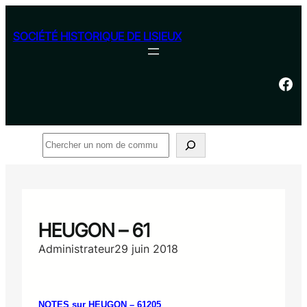
Aller
au
SOCIÉTÉ HISTORIQUE DE LISIEUX
contenu
Facebook
Rechercher
HEUGON – 61
Administrateur
29 juin 2018
NOTES sur HEUGON – 61205