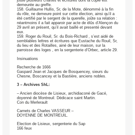
joûte plusieurs chartes et écritures dont la copie est
demeurée au greffe.
158. Guillaume Hullis, Sr, de la Mote, dénommé à la fin
du rôle, ne demeure point sur cette élection, ainsi qu’il a
été certifié par le sergent de la querelle, joûte sa relation :
néantmoins il a fait apparoir par acte de élûs d’Alençon du
29 avril an présent, qu’il avait baillé et presenté devant
eux.
159. Roger du Rouil, Sr. du Bois-Richard , s’est aidé de
semblables lettres et écritures que Eustache du Rouil, Sr,
du lieu et des Rotailles, ainé de leur maison, sur la
parroisse des loges , en la sergenterie d’Orbec, article 29.
Insinuations
Recherche de 1666
Gaspard Jean et Jacques de Bosquencey, sieurs du
Chesne, Boscancey et la Bastière, anciens nobles.
3 – Archives ShL:
– Ancien diocèse de Lisieux, archidiaconé de Gacé,
doyenné de Montreuil. Dédicace saint Martin.
Con du Merlerault
Carnets de Charles VASSEUR –
DOYENNE DE MONTREUIL.
Election de Lisieux, sergenterie du Sap
166 feux