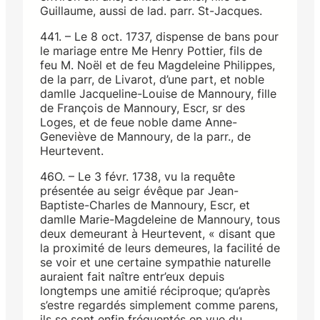
Guillaume, aussi de lad. parr. St-Jacques.
441. – Le 8 oct. 1737, dispense de bans pour
le mariage entre Me Henry Pottier, fils de
feu M. Noël et de feu Magdeleine Philippes,
de la parr, de Livarot, d’une part, et noble
damlle Jacqueline-Louise de Mannoury, fille
de François de Mannoury, Escr, sr des
Loges, et de feue noble dame Anne-
Geneviève de Mannoury, de la parr., de
Heurtevent.
46O. – Le 3 févr. 1738, vu la requête
présentée au seigr évêque par Jean-
Baptiste-Charles de Mannoury, Escr, et
damlle Marie-Magdeleine de Mannoury, tous
deux demeurant à Heurtevent, « disant que
la proximité de leurs demeures, la facilité de
se voir et une certaine sympathie naturelle
auraient fait naître entr’eux depuis
longtemps une amitié réciproque; qu’après
s’estre regardés simplement comme parens,
ils se sont enfin fréquentés en vue du