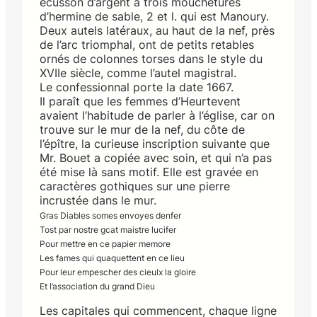
écusson d’argent a trois mouchetures
d’hermine de sable, 2 et l. qui est Manoury.
Deux autels latéraux, au haut de la nef, près
de l’arc triomphal, ont de petits retables
ornés de colonnes torses dans le style du
XVIIe siècle, comme l’autel magistral.
Le confessionnal porte la date 1667.
Il paraît que les femmes d’Heurtevent
avaient l’habitude de parler à l’église, car on
trouve sur le mur de la nef, du côte de
l’épître, la curieuse inscription suivante que
Mr. Bouet a copiée avec soin, et qui n’a pas
été mise là sans motif. Elle est gravée en
caractères gothiques sur une pierre
incrustée dans le mur.
Gras Diables somes envoyes denfer
Tost par nostre gcat maistre lucifer
Pour mettre en ce papier memore
Les fames qui quaquettent en ce lieu
Pour leur empescher des cieulx la gloire
Et l’association du grand Dieu
Les capitales qui commencent, chaque ligne