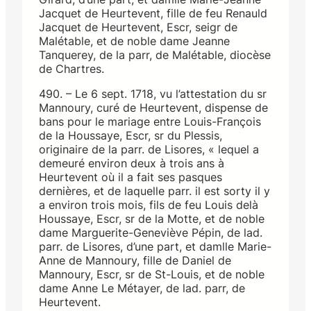
Jacquet de Heurtevent, fille de feu Renauld
Jacquet de Heurtevent, Escr, seigr de
Malétable, et de noble dame Jeanne
Tanquerey, de la parr, de Malétable, diocèse
de Chartres.
490. – Le 6 sept. 1718, vu l’attestation du sr
Mannoury, curé de Heurtevent, dispense de
bans pour le mariage entre Louis-François
de la Houssaye, Escr, sr du Plessis,
originaire de la parr. de Lisores, « lequel a
demeuré environ deux à trois ans à
Heurtevent où il a fait ses pasques
dernières, et de laquelle parr. il est sorty il y
a environ trois mois, fils de feu Louis delà
Houssaye, Escr, sr de la Motte, et de noble
dame Marguerite-Geneviève Pépin, de lad.
parr. de Lisores, d’une part, et damlle Marie-
Anne de Mannoury, fille de Daniel de
Mannoury, Escr, sr de St-Louis, et de noble
dame Anne Le Métayer, de lad. parr, de
Heurtevent.