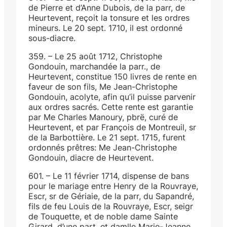
de Pierre et d’Anne Dubois, de la parr, de
Heurtevent, reçoit la tonsure et les ordres
mineurs. Le 20 sept. 1710, il est ordonné
sous-diacre.
359. – Le 25 août 1712, Christophe
Gondouin, marchandée la parr., de
Heurtevent, constitue 150 livres de rente en
faveur de son fils, Me Jean-Christophe
Gondouin, acolyte, afin qu’il puisse parvenir
aux ordres sacrés. Cette rente est garantie
par Me Charles Manoury, pbrë, curé de
Heurtevent, et par François de Montreuil, sr
de la Barbottière. Le 21 sept. 1715, furent
ordonnés prêtres: Me Jean-Christophe
Gondouin, diacre de Heurtevent.
601. – Le 11 février 1714, dispense de bans
pour le mariage entre Henry de la Rouvraye,
Escr, sr de Gériaie, de la parr, du Sapandré,
fils de feu Louis de la Rouvraye, Escr, seigr
de Touquette, et de noble dame Sainte
Girard, d’une part, et damlle Marie-Jeanne