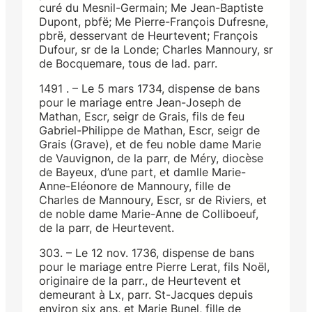
curé du Mesnil-Germain; Me Jean-Baptiste
Dupont, pbfë; Me Pierre-François Dufresne,
pbrë, desservant de Heurtevent; François
Dufour, sr de la Londe; Charles Mannoury, sr
de Bocquemare, tous de lad. parr.
1491 . – Le 5 mars 1734, dispense de bans
pour le mariage entre Jean-Joseph de
Mathan, Escr, seigr de Grais, fils de feu
Gabriel-Philippe de Mathan, Escr, seigr de
Grais (Grave), et de feu noble dame Marie
de Vauvignon, de la parr, de Méry, diocèse
de Bayeux, d’une part, et damlle Marie-
Anne-Eléonore de Mannoury, fille de
Charles de Mannoury, Escr, sr de Riviers, et
de noble dame Marie-Anne de Colliboeuf,
de la parr, de Heurtevent.
303. – Le 12 nov. 1736, dispense de bans
pour le mariage entre Pierre Lerat, fils Noël,
originaire de la parr., de Heurtevent et
demeurant à Lx, parr. St-Jacques depuis
environ six ans, et Marie Bunel, fille de