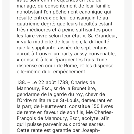
mariage, du consentement de leur famille,
nonobstant l’empêchement canonique qui
résulte entr’eux de leur consanguinité au
quatrième degré; que leurs facultés estant
très médiocres et à peine suffisantes pour
les faire vivre selon leur état », Sa Grandeur,
« vu la modicité de leur bien, la difficulté
que la suppliante, aisnée de sept enfans,
auroit à trouver un party aussy convenable,
» consent à leur épargner les frais d’une
dispense en cour de Rome, et les dispense
elle-même dud. empêchement.
138. – Le 22 août 1739, Charles de
Mannoury, Esc., sr de la Brunetière,
gendarme de la garde du roy, chevr de
l’Ordre militaire de St-Louis, demeurant en
la parr, de Heurtevent, constitue 150 livres
de rente en faveur de son fils, Me Charles-
François de Mannoury, Escr, acolyte, afin
qu’il puisse parvenir aux ordres sacrés.
Cette rente est garantie par Joseph-