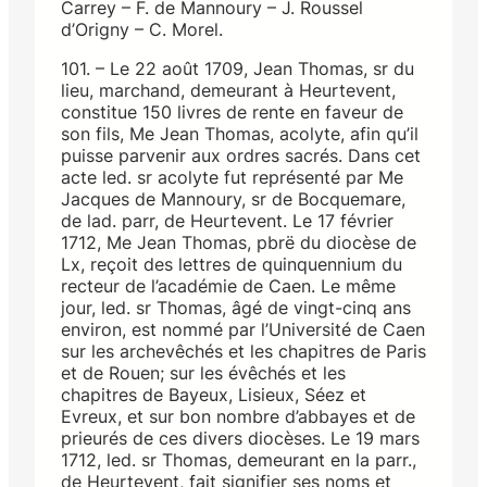
Carrey – F. de Mannoury – J. Roussel
d’Origny – C. Morel.
101. – Le 22 août 1709, Jean Thomas, sr du
lieu, marchand, demeurant à Heurtevent,
constitue 150 livres de rente en faveur de
son fils, Me Jean Thomas, acolyte, afin qu’il
puisse parvenir aux ordres sacrés. Dans cet
acte led. sr acolyte fut représenté par Me
Jacques de Mannoury, sr de Bocquemare,
de lad. parr, de Heurtevent. Le 17 février
1712, Me Jean Thomas, pbrë du diocèse de
Lx, reçoit des lettres de quinquennium du
recteur de l’académie de Caen. Le même
jour, led. sr Thomas, âgé de vingt-cinq ans
environ, est nommé par l’Université de Caen
sur les archevêchés et les chapitres de Paris
et de Rouen; sur les évêchés et les
chapitres de Bayeux, Lisieux, Séez et
Evreux, et sur bon nombre d’abbayes et de
prieurés de ces divers diocèses. Le 19 mars
1712, led. sr Thomas, demeurant en la parr.,
de Heurtevent, fait signifier ses noms et