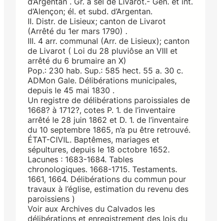
d’Argentan . Gr. à sel de Livarot.- Gén. et int.
d’Alençon; él. et subd. d’Argentan.
II. Distr. de Lisieux; canton de Livarot
(Arrêté du 1er mars 1790) .
III. 4 arr. communal (Arr. de Lisieux); canton
de Livarot ( Loi du 28 pluviôse an VIII et
arrêté du 6 brumaire an X)
Pop.: 230 hab. Sup.: 585 hect. 55 a. 30 c.
ADMon Gale. Délibérations municipales,
depuis le 45 mai 1830 .
Un registre de délibérations paroissiales de
1668? à 1712?, cotes P. 1. de l’inventaire
arrêté le 28 juin 1862 et D. 1. de l’inventaire
du 10 septembre 1865, n’a pu être retrouvé.
ÉTAT-CIVIL. Baptêmes, mariages et
sépultures, depuis le 18 octobre 1652.
Lacunes : 1683-1684. Tables
chronologiques. 1668-1715. Testaments.
1661, 1664. Délibérations du commun pour
travaux à l’église, estimation du revenu des
paroissiens )
Voir aux Archives du Calvados les
délibérations et enregistrement des lois du