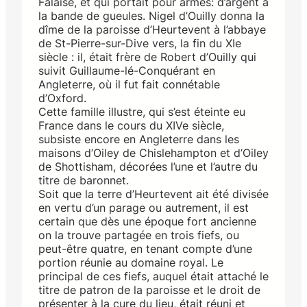
Falaise, et qui portait pour armes: d’argent à
la bande de gueules. Nigel d’Ouilly donna la
dîme de la paroisse d’Heurtevent à l’abbaye
de St-Pierre-sur-Dive vers, la fin du XIe
siècle : il, était frère de Robert d’Ouilly qui
suivit Guillaume-lé-Conquérant en
Angleterre, où il fut fait connétable
d’Oxford.
Cette famille illustre, qui s’est éteinte eu
France dans le cours du XIVe siècle,
subsiste encore en Angleterre dans les
maisons d’Oiley de Chislehampton et d’Oiley
de Shottisham, décorées l’une et l’autre du
titre de baronnet.
Soit que la terre d’Heurtevent ait été divisée
en vertu d’un parage ou autrement, il est
certain que dès une époque fort ancienne
on la trouve partagée en trois fiefs, ou
peut-être quatre, en tenant compte d’une
portion réunie au domaine royal. Le
principal de ces fiefs, auquel était attaché le
titre de patron de la paroisse et le droit de
présenter à la cure du lieu, était réuni et