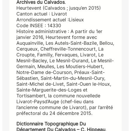
Archives du Calvados
.
Heurtevent (Calvados ; jusqu’en 2015)
Canton actuel : Livarot
Arrondissement actuel :Lisieux
Code INSEE : 14330
Histoire administrative : A partir du 1er
janvier 2016, Heurtevent forme avec
Auquainville, Les Autels-Saint-Bazile, Bellou,
Cerqueux, Cheffreville-Tonnencourt, La
Croupte, Familly, Fervaques, Livarot, Le
Mesnil-Bacley, Le Mesnil-Durand, Le Mesnil-
Germain, Meulles, Les Moutiers-Hubert,
Notre-Dame de-Courson, Préaux-Saint-
Sébastien, Saint-Martin-du-Mesnil-Oury,
Saint-Michel de-Livet, Saint-Ouen le-Houx,
Sainte-Marguerite-des-Loges et
Tortisambert, la commune nouvellede
Livarot-Paysd’Auge (chef-lieu dans
l’ancienne commune de Livarot), par l’arrêté
préfectoral du 24 décembre 2015.
Dictionnaire Topographique Du
Département Du Calvados – C. Hippeau
.