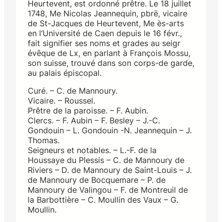
Heurtevent, est ordonné prêtre. Le 18 juillet
1748, Me Nicolas Jeannequin, pbrë, vicaire
de St-Jacques de Heurtevent, Me ès-arts
en l’Université de Caen depuis le 16 févr.,
fait signifier ses noms et grades au seigr
évêque de Lx, en parlant à François Mossu,
son suisse, trouvé dans son corps-de garde,
au palais épiscopal.
Curé. – C. de Mannoury.
Vicaire. – Roussel.
Prêtre de la paroisse. – F. Aubin.
Clercs. – F. Aubin – F. Besley – J.-C.
Gondouin – L. Gondouin -N. Jeannequin – J.
Thomas.
Seigneurs et notables. – L.-F. de la
Houssaye du Plessis – C. de Mannoury de
Riviers – D. de Mannoury de Saint-Louis – J.
de Mannoury de Bocquemare – P. de
Mannoury de Valingou – F. de Montreuil de
la Barbottière – C. Moullin des Vaux – G.
Moullin.