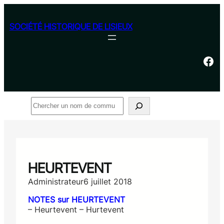
Aller
au
SOCIÉTÉ HISTORIQUE DE LISIEUX
contenu
Facebook
Rechercher
HEURTEVENT
Administrateur
6 juillet 2018
NOTES sur HEURTEVENT
– Heurtevent – Hurtevent