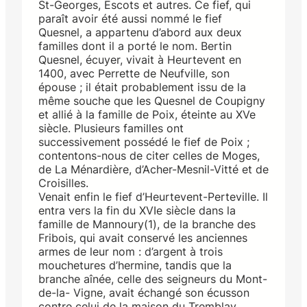
St-Georges, Escots et autres. Ce fief, qui
paraît avoir été aussi nommé le fief
Quesnel, a appartenu d’abord aux deux
familles dont il a porté le nom. Bertin
Quesnel, écuyer, vivait à Heurtevent en
1400, avec Perrette de Neufville, son
épouse ; il était probablement issu de la
même souche que les Quesnel de Coupigny
et allié à la famille de Poix, éteinte au XVe
siècle. Plusieurs familles ont
successivement possédé le fief de Poix ;
contentons-nous de citer celles de Moges,
de La Ménardière, d’Acher-Mesnil-Vitté et de
Croisilles.
Venait enfin le fief d’Heurtevent-Perteville. Il
entra vers la fin du XVIe siècle dans la
famille de Mannoury(1), de la branche des
Fribois, qui avait conservé les anciennes
armes de leur nom : d’argent à trois
mouchetures d’hermine, tandis que la
branche aînée, celle des seigneurs du Mont-
de-la- Vigne, avait échangé son écusson
contre celui de la maison du Tremblay.