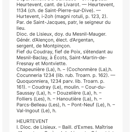
Heurtevent, cant. de Livarot. — Heurtevent,
1134 (ch. de Saint-Pierre-sur-Dive). —
Hurtevent, i-2oh (magni rotuli, p. 123, 2).
Par. de Saint-Jacques, patr, le seigneur du
lieu.
Dioc. de Lisieux, doy. du Mesnil-Mauger.
Génér. d’Alençon, élect. d’Argentan,
sergent, de Montpinçon.
Fief du Coudray, fief de Poix, s’étendant au
Mesnil-Baclay, à Écots, Saint-Martin-de-
Fresnay et Montviette.
Chapeunière (La), h. – (Cochonmère (La),h.
Cocunneria 1234 (lib. rub. Troarn. p. 162). —
Quoquonniera, 1234 parv. lib. Troarn. p.
161). – Coudray (Le), moulin. – Cour-du-
Saussay (La), h. – Douzelière (La), h. –
Folliers (Les), h. – Hanoutière (La), h. –
Parcs-Belleau (Les), h. – Pont-Neuf (Le), h. –
Val-Ingout (Le), h.
HEURTEVENT
I. Dioc. de Lisieux. – Baill. d’Exmes. Maîtrise