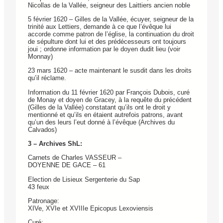
Nicollas de la Vallée, seigneur des Laittiers ancien noble
5 février 1620 – Gilles de la Vallée, écuyer, seigneur de la
trinité aux Lettiers, demande à ce que l’évêque lui
accorde comme patron de l’église, la continuation du droit
de sépulture dont lui et des prédécesseurs ont toujours
joui ; ordonne information par le doyen dudit lieu (voir
Monnay)
23 mars 1620 – acte maintenant le susdit dans les droits
qu’il réclame.
Information du 11 février 1620 par François Dubois, curé
de Monay et doyen de Gracey, à la requête du précédent
(Gilles de la Vallée) constatant qu’ils ont le droit y
mentionné et qu’ils en étaient autrefois patrons, avant
qu’un des leurs l’eut donné à l’évêque (Archives du
Calvados)
3 – Archives ShL:
Carnets de Charles VASSEUR –
DOYENNE DE GACE – 61
Election de Lisieux Sergenterie du Sap
43 feux
Patronage:
XIVe, XVIe et XVIIIe Epicopus Lexoviensis
Curé: