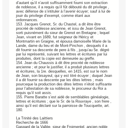
d’autant qu’il n’avoit suffisamment fourni son extraction
de noblesse, il a requis qu’il fût débouté du dit privilege ,
avec défense de s’intituler à l’avenir écuyer; sauf à lui de
jouir du privilege d’exempt, comme étant aux
ordonnances.
153. Jacques Grenot, Sr. du Chastel, a dit être être
procréé de noblesse ancienne, et issu de Jean Grenot,
sorti puisnément du sieur de Grenot en Bretagne ; lequel
Jean, vivant en 1689, fut seigneur de Héricy et
Montmartin en Graigne, et épousa damoiselle Marie de la
Lande, dame du lieu et de Mont-Pinchon , desquels il a
dit fournir sa descente de pere à fils , jusqu’au 5e. dégré
par lui représenté, suivant les lettres et écritures par lui
produites, dont la copie est demeurée au greffe.
154. Jean du Chaussis à dit être procréé de noblesse
ancienne ; et pour le justifier, il a produit plusieurs lettres
et écritures, la 1re. desquelles, en 1415, est sur le nom
de Jean, son bisayeul, qui y est titré écuyer ; duquel Jean
il a dit fournir sa descente par les dites lettres ; mais
pourceque la production des dites lettres n’étoit suffisante
pour l’attestation de sa noblesse, le procureur du Roi a
requis qu’il soit assis.
155. Pierre Baratte s’est aidé de semblables généalogie,
lettres et écritures ; que le Sr. de la Rouvraye , son frere ,
ainsi qu’il est déclaré sur la parroisse de Toucquette, art.
180.
La Trinité des Laittiers
Recherche de 1666
Gaspard de la Vallée, sieur de Froimentel, ancien noble