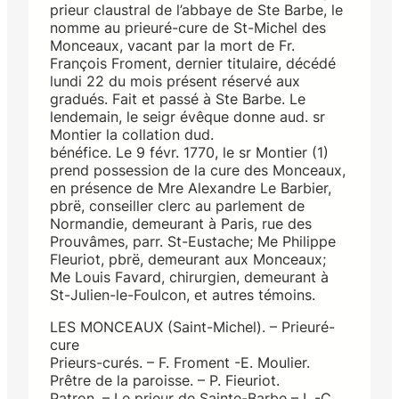
prieur claustral de l’abbaye de Ste Barbe, le
nomme au prieuré-cure de St-Michel des
Monceaux, vacant par la mort de Fr.
François Froment, dernier titulaire, décédé
lundi 22 du mois présent réservé aux
gradués. Fait et passé à Ste Barbe. Le
lendemain, le seigr évêque donne aud. sr
Montier la collation dud.
bénéfice. Le 9 févr. 1770, le sr Montier (1)
prend possession de la cure des Monceaux,
en présence de Mre Alexandre Le Barbier,
pbrë, conseiller clerc au parlement de
Normandie, demeurant à Paris, rue des
Prouvâmes, parr. St-Eustache; Me Philippe
Fleuriot, pbrë, demeurant aux Monceaux;
Me Louis Favard, chirurgien, demeurant à
St-Julien-le-Foulcon, et autres témoins.
LES MONCEAUX (Saint-Michel). – Prieuré-
cure
Prieurs-curés. – F. Froment -E. Moulier.
Prêtre de la paroisse. – P. Fieuriot.
Patron. – Le prieur de Sainte-Barbe – L.-C