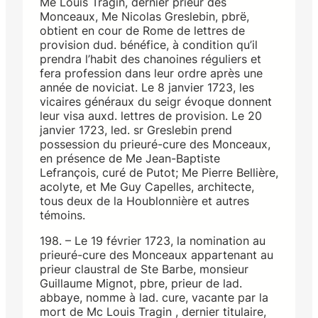
Me Louis Tragin, dernier prieur des
Monceaux, Me Nicolas Greslebin, pbrë,
obtient en cour de Rome de lettres de
provision dud. bénéfice, à condition qu’il
prendra l’habit des chanoines réguliers et
fera profession dans leur ordre après une
année de noviciat. Le 8 janvier 1723, les
vicaires généraux du seigr évoque donnent
leur visa auxd. lettres de provision. Le 20
janvier 1723, led. sr Greslebin prend
possession du prieuré-cure des Monceaux,
en présence de Me Jean-Baptiste
Lefrançois, curé de Putot; Me Pierre Bellière,
acolyte, et Me Guy Capelles, architecte,
tous deux de la Houblonnière et autres
témoins.
198. – Le 19 février 1723, la nomination au
prieuré-cure des Monceaux appartenant au
prieur claustral de Ste Barbe, monsieur
Guillaume Mignot, pbre, prieur de lad.
abbaye, nomme à lad. cure, vacante par la
mort de Mc Louis Tragin , dernier titulaire,