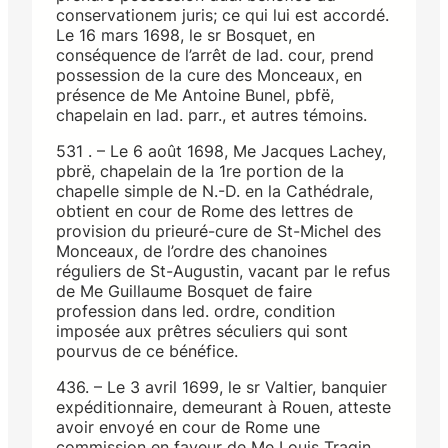
conservationem juris; ce qui lui est accordé.
Le 16 mars 1698, le sr Bosquet, en
conséquence de l’arrêt de lad. cour, prend
possession de la cure des Monceaux, en
présence de Me Antoine Bunel, pbfë,
chapelain en lad. parr., et autres témoins.
531 . – Le 6 août 1698, Me Jacques Lachey,
pbrë, chapelain de la 1re portion de la
chapelle simple de N.-D. en la Cathédrale,
obtient en cour de Rome des lettres de
provision du prieuré-cure de St-Michel des
Monceaux, de l’ordre des chanoines
réguliers de St-Augustin, vacant par le refus
de Me Guillaume Bosquet de faire
profession dans led. ordre, condition
imposée aux prêtres séculiers qui sont
pourvus de ce bénéfice.
436. – Le 3 avril 1699, le sr Valtier, banquier
expéditionnaire, demeurant à Rouen, atteste
avoir envoyé en cour de Rome une
commission en faveur de Me Louis Tragin,