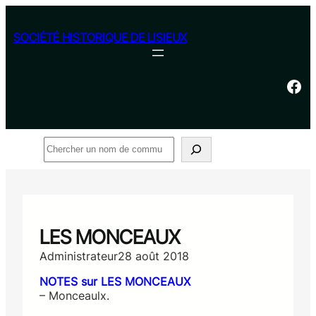
Aller
au
SOCIÉTÉ HISTORIQUE DE LISIEUX
contenu
Facebook
Rechercher
LES MONCEAUX
Administrateur
28 août 2018
NOTES sur LES MONCEAUX
– Monceaulx.