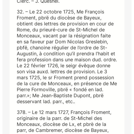
Clerc. – J. Quesnel.
32. – Le 22 octobre 1725, Me François
Froment, pbrë du diocèse de Bayeux,
obtient des lettres de provision en cour de
Rome, du prieuré-cure de St-Michel de
Monceaux, vacant par la résignation faite
en sa faveur par Dom Nicolas Greslebin,
pbfë, chanoine régulier de l’ordre de St-
Augustin, à condition qu’il prendra l’habit et
fera profession dans une maison dud. ordre.
Le 22 février 1726, le seigr évêque donne
son visa auxd. lettres de provision. Le 3
mars 1725, le sr Froment prend possession
de la cure de Monceaux, en présence de Me
Pierre Formoville, pbrë « fondé en lad.
parr.»; Me Jean-Baptiste Dupont, pbrë
desservant lad. parr., etc..
378. – Le 12 mars 1727, François Froment,
originaire de la parr. de St-Michel des
Monceaux, diocèse de Lx, et pbrè de la
parr, de Cambremer, diocèse de Bayeux,