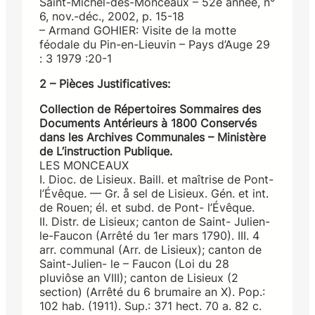
Saint-Michel-des-Monceaux – 52e année, n°
6, nov.-déc., 2002, p. 15-18
– Armand GOHIER: Visite de la motte
féodale du Pin-en-Lieuvin – Pays d’Auge 29
: 3 1979 :20-1
2 – Pièces Justificatives:
Collection de Répertoires Sommaires des
Documents Antérieurs à 1800 Conservés
dans les Archives Communales – Ministère
de L’instruction Publique.
LES MONCEAUX
I. Dioc. de Lisieux. Baill. et maîtrise de Pont-
l’Évêque. — Gr. å sel de Lisieux. Gén. et int.
de Rouen; él. et subd. de Pont- l’Évêque.
II. Distr. de Lisieux; canton de Saint- Julien-
le-Faucon (Arrêté du 1er mars 1790). III. 4
arr. communal (Arr. de Lisieux); canton de
Saint-Julien- le – Faucon (Loi du 28
pluviôse an VIII); canton de Lisieux (2
section) (Arrêté du 6 brumaire an X). Pop.:
102 hab. (1911). Sup.: 371 hect. 70 a. 82 c.