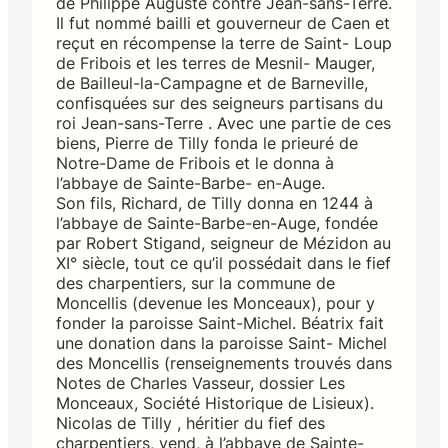
de Philippe Auguste contre Jean-sans-Terre.
Il fut nommé bailli et gouverneur de Caen et
reçut en récompense la terre de Saint- Loup
de Fribois et les terres de Mesnil- Mauger,
de Bailleul-la-Campagne et de Barneville,
confisquées sur des seigneurs partisans du
roi Jean-sans-Terre . Avec une partie de ces
biens, Pierre de Tilly fonda le prieuré de
Notre-Dame de Fribois et le donna à
l’abbaye de Sainte-Barbe- en-Auge.
Son fils, Richard, de Tilly donna en 1244 à
l’abbaye de Sainte-Barbe-en-Auge, fondée
par Robert Stigand, seigneur de Mézidon au
XI° siècle, tout ce qu’il possédait dans le fief
des charpentiers, sur la commune de
Moncellis (devenue les Monceaux), pour y
fonder la paroisse Saint-Michel. Béatrix fait
une donation dans la paroisse Saint- Michel
des Moncellis (renseignements trouvés dans
Notes de Charles Vasseur, dossier Les
Monceaux, Société Historique de Lisieux).
Nicolas de Tilly , héritier du fief des
charpentiers, vend, à l’abbaye de Sainte-