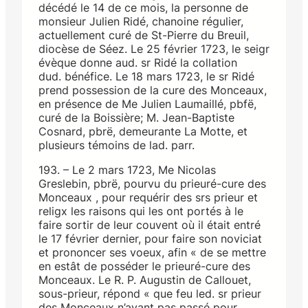
décédé le 14 de ce mois, la personne de
monsieur Julien Ridé, chanoine régulier,
actuellement curé de St-Pierre du Breuil,
diocèse de Séez. Le 25 février 1723, le seigr
évèque donne aud. sr Ridé la collation
dud. bénéfice. Le 18 mars 1723, le sr Ridé
prend possession de la cure des Monceaux,
en présence de Me Julien Laumaillé, pbfë,
curé de la Boissière; M. Jean-Baptiste
Cosnard, pbrë, demeurante La Motte, et
plusieurs témoins de lad. parr.
193. – Le 2 mars 1723, Me Nicolas
Greslebin, pbrë, pourvu du prieuré-cure des
Monceaux , pour requérir des srs prieur et
religx les raisons qui les ont portés à le
faire sortir de leur couvent où il était entré
le 17 février dernier, pour faire son noviciat
et prononcer ses voeux, afin « de se mettre
en estât de posséder le prieuré-cure des
Monceaux. Le R. P. Augustin de Callouet,
sous-prieur, répond « que feu led. sr prieur
des Monceaux n’ayant pas passé pour