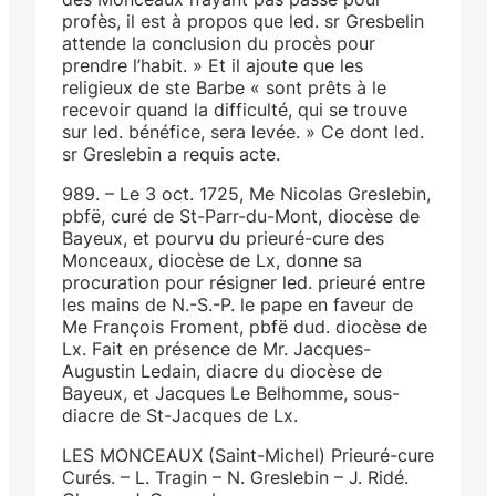
profès, il est à propos que led. sr Gresbelin
attende la conclusion du procès pour
prendre l’habit. » Et il ajoute que les
religieux de ste Barbe « sont prêts à le
recevoir quand la difficulté, qui se trouve
sur led. bénéfice, sera levée. » Ce dont led.
sr Greslebin a requis acte.
989. – Le 3 oct. 1725, Me Nicolas Greslebin,
pbfë, curé de St-Parr-du-Mont, diocèse de
Bayeux, et pourvu du prieuré-cure des
Monceaux, diocèse de Lx, donne sa
procuration pour résigner led. prieuré entre
les mains de N.-S.-P. le pape en faveur de
Me François Froment, pbfë dud. diocèse de
Lx. Fait en présence de Mr. Jacques-
Augustin Ledain, diacre du diocèse de
Bayeux, et Jacques Le Belhomme, sous-
diacre de St-Jacques de Lx.
LES MONCEAUX (Saint-Michel) Prieuré-cure
Curés. – L. Tragin – N. Greslebin – J. Ridé.