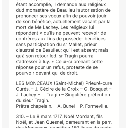
étant accomplie, il demande aux religieux
dud monastère de Beaulieu l’autorisation de
prononcer ses voeux afin de pouvoir jouir
de son bénéfice, actuellement vacant par la
mort de Me Lachey. Les religieux lui
répondent « qu’ils ne peuvent recevoir de
confrères aux fins de posséder bénéfices,
sans participation du sr Mallet, prieur
claustral de Beaulieu; qu’il est absent; mais
qu’à son retour led. sr Tragin pourra
s’adresser à luy. » Celui-ci prenant cette
réponse pour un refus, proteste de se
pourvoir devant qui de droit.
LES MONCEAUX (Saint-Michel) Prieuré-cure
Curés. – J. Cécire de la Croix – G. Bosquet –
J. Lachey – L. Tragin – Singulière prétention
du sieur Tragin.
Prêtre chapelain. – A. Bunel – P. Formeville.
310. – Le 8 mars 1717, Noël Mordant, fils
Noël, et Jean Quesnel, demeurant en la parr.
des Monceaux, constitue 150 livres de rente