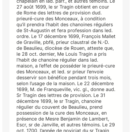
chapelain en lad. parr., et autres témoins. Le
27 août 1699, le sr Tragin obtient en cour
de Rome des lettres de provision dud.
prieuré-cure des Monceaux, à condition
qu’il prendra l’habit des chanoines réguliers
de St-Augustin et fera profession dans led.
ordre. Le 17 décembre 1699, François Mallet
de Graville, pbfë, prieur claustral de N.-D.
de Beaulieu, diocèse de Rouen, atteste que,
le 28 oct. dernier, Me Louis Tragin a pris
l’habit de chanoine régulier dans lad.
maison, a l’effet de posséder le prieuré-cure
des Monceaux, et led. sr prieur l’envoie
desservir son bénéfice pendant trois mois,
selon l’usage de la maison. Le 22 décembre
1699, M. de Franqueville, vic. gl., donne aud.
Sr Tragin des lettres de provision. Le 31
décembre 1699, le sr Tragin, chanoine
régulier du couvent de Beaulieu, prend
possession de la cure des Monceaux, en
présence de Mesre Benjamin de Lambert,
Escr, sr de Janville, et autres témoins. Le 29
oct. 1700, l’année de noviciat du sr Tragin