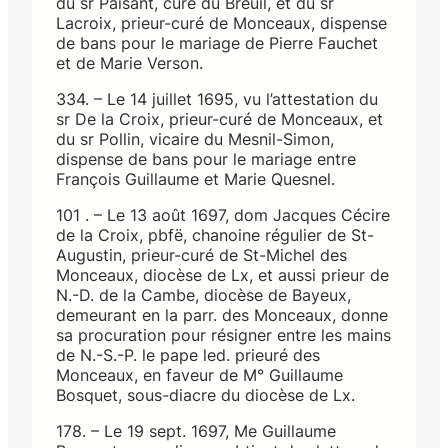
du sr Paisant, curé du Breuil, et du sr
Lacroix, prieur-curé de Monceaux, dispense
de bans pour le mariage de Pierre Fauchet
et de Marie Verson.
334. – Le 14 juillet 1695, vu l’attestation du
sr De la Croix, prieur-curé de Monceaux, et
du sr Pollin, vicaire du Mesnil-Simon,
dispense de bans pour le mariage entre
François Guillaume et Marie Quesnel.
101 . – Le 13 août 1697, dom Jacques Cécire
de la Croix, pbfë, chanoine régulier de St-
Augustin, prieur-curé de St-Michel des
Monceaux, diocèse de Lx, et aussi prieur de
N.-D. de la Cambe, diocèse de Bayeux,
demeurant en la parr. des Monceaux, donne
sa procuration pour résigner entre les mains
de N.-S.-P. le pape led. prieuré des
Monceaux, en faveur de M° Guillaume
Bosquet, sous-diacre du diocèse de Lx.
178. – Le 19 sept. 1697, Me Guillaume