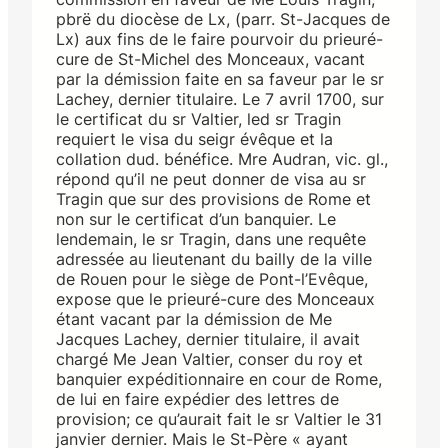
pbrë du diocèse de Lx, (parr. St-Jacques de
Lx) aux fins de le faire pourvoir du prieuré-
cure de St-Michel des Monceaux, vacant
par la démission faite en sa faveur par le sr
Lachey, dernier titulaire. Le 7 avril 1700, sur
le certificat du sr Valtier, led sr Tragin
requiert le visa du seigr évêque et la
collation dud. bénéfice. Mre Audran, vic. gl.,
répond qu’il ne peut donner de visa au sr
Tragin que sur des provisions de Rome et
non sur le certificat d’un banquier. Le
lendemain, le sr Tragin, dans une requête
adressée au lieutenant du bailly de la ville
de Rouen pour le siège de Pont-l’Evêque,
expose que le prieuré-cure des Monceaux
étant vacant par la démission de Me
Jacques Lachey, dernier titulaire, il avait
chargé Me Jean Valtier, conser du roy et
banquier expéditionnaire en cour de Rome,
de lui en faire expédier des lettres de
provision; ce qu’aurait fait le sr Valtier le 31
janvier dernier. Mais le St-Père « ayant