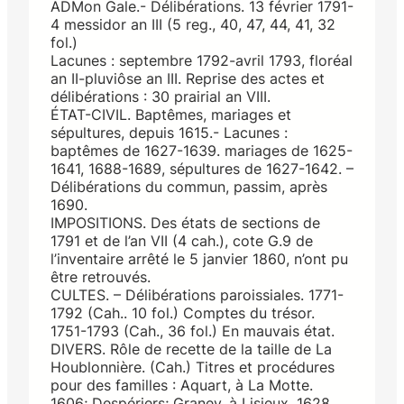
ADMon Gale.- Délibérations. 13 février 1791-
4 messidor an III (5 reg., 40, 47, 44, 41, 32
fol.)
Lacunes : septembre 1792-avril 1793, floréal
an II-pluviôse an III. Reprise des actes et
délibérations : 30 prairial an VIII.
ÉTAT-CIVIL. Baptêmes, mariages et
sépultures, depuis 1615.- Lacunes :
baptêmes de 1627-1639. mariages de 1625-
1641, 1688-1689, sépultures de 1627-1642. –
Délibérations du commun, passim, après
1690.
IMPOSITIONS. Des états de sections de
1791 et de l’an VII (4 cah.), cote G.9 de
l’inventaire arrêté le 5 janvier 1860, n’ont pu
être retrouvés.
CULTES. – Délibérations paroissiales. 1771-
1792 (Cah.. 10 fol.) Comptes du trésor.
1751-1793 (Cah., 36 fol.) En mauvais état.
DIVERS. Rôle de recette de la taille de La
Houblonnière. (Cah.) Titres et procédures
pour des familles : Aquart, à La Motte.
1606; Despériers; Graney, à Lisieux. 1628,