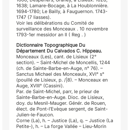
1638; Lamare-Bocage, à La Houblonnière.
1694-1780; Le Bailly, à Fauguernon. 1743-
1747 (7 liasses).
Voir les délibérations du Comité de
surveillance des Monceaux . 10 novembre
1793-1er messidor an II ( Reg . )
Dictionnaire Topographique Du
Département Du Calvados C. Hippeau.
Monceaux (Les), cant. de Lisieux (2°
section). – Saint-Michel de Moncellis, 1244
(ch. de Sainte-Barbe-en-Auge, n° 76). –
Sanctus Michael des Monceaulx, XVI° s°
(pouillé de Lisieux, p. /|8). – Monceaux en
Auge, XVIII° (Cassini).
Par. de Saint-Michel, parr, le prieur de
Sainte-Barbe-en-Auge. Dioc. de Lisieux,
doy. du Mesnil-Mauger. Génér. de Rouen,
élect. de Pont-l’Evèque sergent, de Saint-
Julien-le-Faucon.
Corne (La), h. – Justice (La), q. – Justice (La
Petite-), h. – La forge Vallée – Lieu-Morin