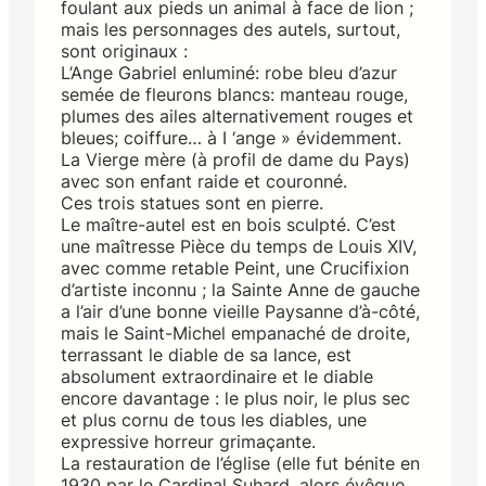
foulant aux pieds un animal à face de lion ;
mais les personnages des autels, surtout,
sont originaux :
L’Ange Gabriel enluminé: robe bleu d’azur
semée de fleurons blancs: manteau rouge,
plumes des ailes alternativement rouges et
bleues; coiffure… à I ‘ange » évidemment.
La Vierge mère (à profil de dame du Pays)
avec son enfant raide et couronné.
Ces trois statues sont en pierre.
Le maître-autel est en bois sculpté. C’est
une maîtresse Pièce du temps de Louis XIV,
avec comme retable Peint, une Crucifixion
d’artiste inconnu ; la Sainte Anne de gauche
a l’air d’une bonne vieille Paysanne d’à-côté,
mais le Saint-Michel empanaché de droite,
terrassant le diable de sa lance, est
absolument extraordinaire et le diable
encore davantage : le plus noir, le plus sec
et plus cornu de tous les diables, une
expressive horreur grimaçante.
La restauration de l’église (elle fut bénite en
1930 par le Cardinal Suhard, alors évêque