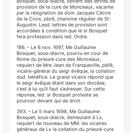
Bosquet, sous-diacre, obtient des lettres de
provision de la cure de Monceaux, vacante
par la résignation de dom Jacques Cécire
de la Croix, pbrë, chanoine régulier de St-
Augustin. Lesd. lettres de provision sont
accordées à condition que le sr Bosquet
fera profession dans led. Ordre.
186. – Le 6 nov. 1697, Me Guillaume
Bosquet, sous-diacre, pourvu en cour de
Rome du prieuré-cure des Monceaux,
requiert de Mre Jean de Franqueville, pbfë,
vicaire-général du seigr évêque, la collation
dud. bénéfice. Le grand vicaire répond que
le seigr évêque étant dans son diocèse,
c’est à lui qu’il faut s’adresser. Sur cette
réponse, led. sr Bosquet proteste se
pourvoir devant qui de droit.
393. – Le 5 mars 1698, Me Guillaume
Bosquet, sous-diacre, demeurant à Lx,
requiert de nouveau de MM. les vicaires
généraux de Lx la collation du prieuré-cure