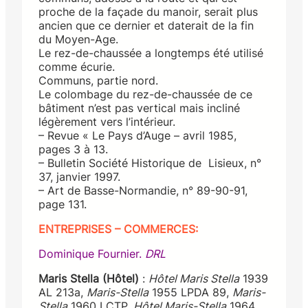
proche de la façade du manoir, serait plus
ancien que ce dernier et daterait de la fin
du Moyen-Age.
Le rez-de-chaussée a longtemps été utilisé
comme écurie.
Communs, partie nord.
Le colombage du rez-de-chaussée de ce
bâtiment n’est pas vertical mais incliné
légèrement vers l’intérieur.
– Revue « Le Pays d’Auge – avril 1985,
pages 3 à 13.
– Bulletin Société Historique de Lisieux, n°
37, janvier 1997.
– Art de Basse-Normandie, n° 89-90-91,
page 131.
ENTREPRISES – COMMERCES:
Dominique Fournier.
DRL
Maris Stella (Hôtel)
:
Hôtel Maris Stella
1939
AL 213a,
Maris-Stella
1955 LPDA 89,
Maris-
Stella
1960 LCTP,
Hôtel Maris-Stella
1964