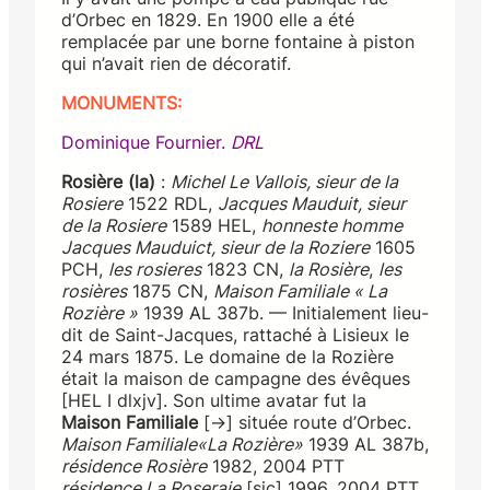
d’Orbec en 1829. En 1900 elle a été
remplacée par une borne fontaine à piston
qui n’avait rien de décoratif.
MONUMENTS:
Dominique Fournier.
DRL
Rosière (la)
:
Michel Le Vallois, sieur de la
Rosiere
1522 RDL,
Jacques Mauduit, sieur
de la Rosiere
1589 HEL,
honneste homme
Jacques Mauduict, sieur de la Roziere
1605
PCH,
les rosieres
1823 CN,
la Rosière
,
les
rosières
1875 CN,
Maison Familiale « La
Rozière »
1939 AL 387b. — Initialement lieu-
dit de Saint-Jacques, rattaché à Lisieux le
24 mars 1875. Le domaine de la Rozière
était la maison de campagne des évêques
[HEL I dlxjv]. Son ultime avatar fut la
Maison Familiale
[→] située route d’Orbec.
Maison Familiale«La Rozière»
1939 AL 387b,
résidence Rosière
1982, 2004 PTT
résidence La Roseraie
[sic] 1996, 2004 PTT,