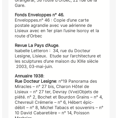
Grangerai, 58 route d’Orbec, 22 rue de la
Gare.
Fonds Enveloppes n° 46.
Enveloppes.n° 46 : Copie d’une carte
postale agrandie avec vue aérienne de
Lisieux avec en 1er plan l’usine Isoroy et la
route d’Orbec
Revue La Pays d’Auge
.
Isabelle Letteron : 34, rue du Docteur
Lesigne, Lisieux. Etude sur l’architecture et
les sculptures d’une maison du XIXe siècle
2003, 03-mai-juin.
Annuaire 1938
:
Rue Docteur Lesigne
: n°19 Panorama des
Miracles – n° 27 bis, Charon Hôtel de
Lisieux – n° 27 ter, Devray (Vve)Objets de
piété. n° 2, Bochet et Bourdon Grains – n° 4,
Chevreuil Crémerie – n° 6, Hébert épic-
débit – n° 8, Michel Tabacs et souvenirs – n°
10 David Cabaretière – n° 14, Poisson