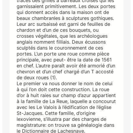
traces des grilles à barreaux croisés qui les
garnissaient primitivement. Les deux portes
qui donnent accès dans la maison ont de
beaux chambranles à sculptures gothiques.
Leur arc surbaissé est garni de feuilles de
chardon et d’un de ces bouquets, ou
crosses végétales, que les archéologues
anglais nomment filliais. Deux écussons
sculptés dans le couronnement de ces
portes. L’un porte une roue comme pièce
principale, avec peut- être la date de 1561
en chef. L’autre paraît avoir été armorié d’un
chevron et d’un chef chargé d’un T accosté
de deux roues (1).
Le premier va nous donner le nom de celui
à qui l’on doit cette construction. La roue
d’or à huit raies sur champ d’azur appartient
à la famille de La Reue, laquelle a concourut
avec les Le Valois à l’édification de l’église
St-Jacques. Cette famille, d’origine
lexovienne, s’illustra par des charges de
magistrature: on trouve sa généalogie dans
le Dictionnaire de Lachesnaye.