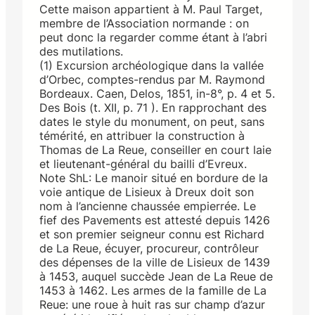
Cette maison appartient à M. Paul Target,
membre de l’Association normande : on
peut donc la regarder comme étant à l’abri
des mutilations.
(1) Excursion archéologique dans la vallée
d’Orbec, comptes-rendus par M. Raymond
Bordeaux. Caen, Delos, 1851, in-8°, p. 4 et 5.
Des Bois (t. XII, p. 71 ). En rapprochant des
dates le style du monument, on peut, sans
témérité, en attribuer la construction à
Thomas de La Reue, conseiller en court laie
et lieutenant-général du bailli d’Evreux.
Note ShL: Le manoir situé en bordure de la
voie antique de Lisieux à Dreux doit son
nom à l’ancienne chaussée empierrée. Le
fief des Pavements est attesté depuis 1426
et son premier seigneur connu est Richard
de La Reue, écuyer, procureur, contrôleur
des dépenses de la ville de Lisieux de 1439
à 1453, auquel succède Jean de La Reue de
1453 à 1462. Les armes de la famille de La
Reue: une roue à huit ras sur champ d’azur