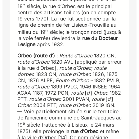
e
18
siècle, la rue d’Orbec est le principal
centre des artisans toiliers (on en compte
19 vers 1770). La rue fut sectionnée par la
ligne de chemin de fer Lisieux-Trouville au
e
milieu du 19
siècle; le tronçon nord (jusqu’à
la voie ferrée) deviendra la
rue du Docteur
Lesigne
après 1932.
Orbec (route d’)
:
Route d’Orbec
1820 CN,
route d’Orbec
1820 AVL [appliqué par erreur
à la rue d’Orbec],
route d’Orbec
;
route
dorbec
1823 CN,
route d’Orbec
1826, 1875
CN, 1876 ALPE,
Route d’Orbec
~1882 PVLB,
route d’Orbec
1899 PVLC, 1946 INSEE 1964
ACAA 1187, 1972 PCN,
route
[
d’
]
Orbec
1982
PTT,
route d’Orbec
2001 PVAN,
route
[
d’
]
Orbec
2004 PTT,
route d’Orbec
2019 IGN.
— Voie partiellement située sur le territoire
de l’ancienne commune de Saint-Jacques au
e
19
siècle (rattachée à Lisieux le 24 mars
1875); elle prolonge la
rue d’Orbec
et mène
à la ville d’Orbec [14]. Ce nom désigne