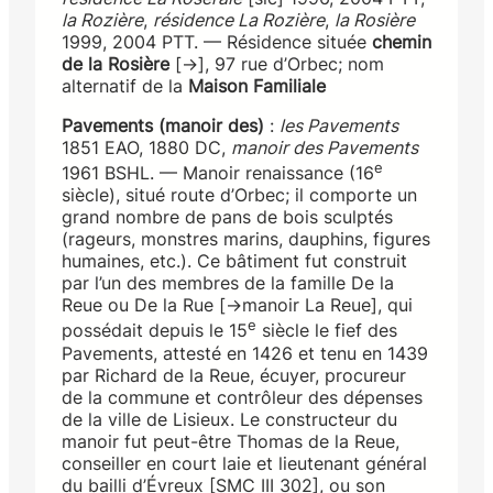
la Rozière
,
résidence La Rozière
,
la Rosière
1999, 2004 PTT. — Résidence située
chemin
de la Rosière
[→], 97 rue d’Orbec; nom
alternatif de la
Maison Familiale
Pavements (manoir des)
:
les Pavements
1851 EAO, 1880 DC,
manoir des Pavements
e
1961 BSHL. — Manoir renaissance (16
siècle), situé route d’Orbec; il comporte un
grand nombre de pans de bois sculptés
(rageurs, monstres marins, dauphins, figures
humaines, etc.). Ce bâtiment fut construit
par l’un des membres de la famille De la
Reue ou De la Rue [→manoir La Reue], qui
e
possédait depuis le 15
siècle le fief des
Pavements, attesté en 1426 et tenu en 1439
par Richard de la Reue, écuyer, procureur
de la commune et contrôleur des dépenses
de la ville de Lisieux. Le constructeur du
manoir fut peut-être Thomas de la Reue,
conseiller en court laie et lieutenant général
du bailli d’Évreux [SMC III 302], ou son