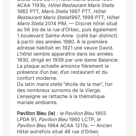
ACAA 1193b,
Hôtel Restaurant Maris Stella
1982 PTT,
Maris Stella
1997 PTT,
Hôtel
Restaurant Maris Stella
1997, 1999 PTT,
Hôtel
Maris Stella
2014 PlM. — Discret hôtel situé
au 56
bis
de la rue d’Orbec, puis également
1 boulevard Sainte-Anne (café bar distinct)
à partir des années 1980. À la première
adresse habitait en 1921 une veuve David.
L’hôtel semble apparaître dans les années
1930, dirigé en 1939 par une dame Balancie.
La plaque actuelle annonce fièrement la
présence d’un bar, d’un restaurant et du
confort moderne.
Du latin
maris stella
“étoile de la mer”, l’un
des nombreux surnoms de la Vierge.
L’enseigne se rattache à la thématique
mariale ambiante.
Pavillon Bleu (le)
:
le Pavillon Bleu
1955
LPDA 91,
Pavillon Bleu
1960 LCTP,
le
Pavillon Bleu
1964 ACAA 1217a. — Ancien
hôtel autrefois situé 48 rue d’Orbec