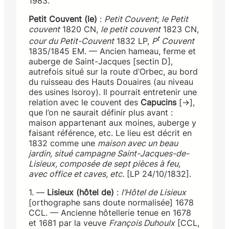
1983.
Petit Couvent (le)
:
Petit Couvent
;
le Petit
couvent
1820 CN,
le petit couvent
1823 CN,
t
cour du Petit-Couvent
1832 LP,
P
Couvent
1835/1845 EM. — Ancien hameau, ferme et
auberge de Saint-Jacques [sectin D],
autrefois situé sur la route d’Orbec, au bord
du ruisseau des Hauts Douaires (au niveau
des usines Isoroy). Il pourrait entretenir une
relation avec le couvent des
Capucins
[→],
que l’on ne saurait définir plus avant :
maison appartenant aux moines, auberge y
faisant référence, etc. Le lieu est décrit en
1832 comme une
maison avec un beau
jardin, situé campagne Saint-Jacques-de-
Lisieux, composée de sept pièces à feu,
avec office et caves, etc.
[LP 24/10/1832].
1. —
Lisieux (hôtel de)
:
l’Hôtel de Lisieux
[orthographe sans doute normalisée] 1678
CCL. — Ancienne hôtellerie tenue en 1678
et 1681 par la veuve
François Duhoulx
[CCL,