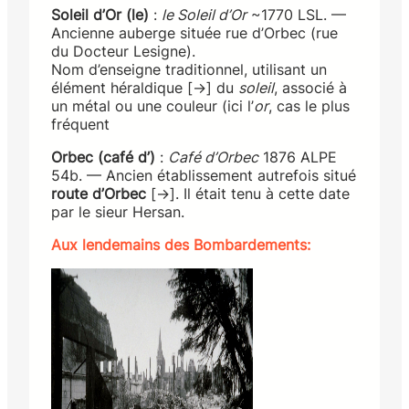
Soleil d’Or (le)
:
le Soleil d’Or
~1770 LSL. —
Ancienne auberge située rue d’Orbec (rue
du Docteur Lesigne).
Nom d’enseigne traditionnel, utilisant un
élément héraldique [→] du
soleil
, associé à
un métal ou une couleur (ici l’
or
, cas le plus
fréquent
Orbec (café d’)
:
Café d’Orbec
1876 ALPE
54b. — Ancien établissement autrefois situé
route d’Orbec
[→]. Il était tenu à cette date
par le sieur Hersan.
Aux lendemains des Bombardements: