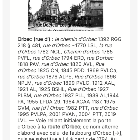
Porte D’Orbec. A gauche, la
rue Docteur Lesigne. A droite,
la rue du Carmel ancienne rue
de Livarot.
Orbec (rue d’)
:
le chemin d’Orbec
1392 RGG
218 § 481,
rue d’Orbec
~1770 LSL,
la rue
d’Orbec
1782 NCL,
Chemin d’
orbec
1785
PVFL,
rue d’Orbec
1794 ERD,
rue D’
orbec
1818 PAV,
rue d’Orbec
1820 AVL,
Rue
d’Orbec
1825 CN, 1845 PDD, 1869 PVLCa,
rue d’Orbec
1876 ALPE,
Rue d’Orbec
1896
NPLM,
rue d’Orbec
1899 PVLC, 1912 AAL,
1921 AL, 1925 BSHL,
Rue d’Orbec
1927
PLBM,
rue d’Orbec
1937 PLL, 1939 AL,1944
PA, 1955 LPDA 29, 1964 ACAA 1187, 1975
GVM,
rue [d
’
] Orbec
1982 PTT,
rue d’Orbec
1995 PVLPA, 2001 PVAN, 2004 PTT, 2019
LVL. — Voie reliant initialement la porte
d’Orbec à la
route d’Orbec
; ce nom alterne
d’abord avec celui de faubourg d’Orbec [→],
puis se substitue à lui à partir de 1794. Au