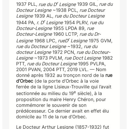
r
1937 PLL,
rue du D
Lesigne
1939 GIL,
rue du
Docteur Lesigne
~1938 PCL,
rue Docteur
Lesigne
1939 AL,
rue du Docteur Lesigne
r
1944 PA,
r. D
Lesigne
1954 PLRV,
rue du
Docteur-Lesigne
1955 LPDA 89,
rue
Docteur-Lesigne
1960 LCTP,
rue du Dr-
r
Lesigne
1968 LPC,
rue
D
Lesigne
1975 GVM,
rue du Docteur Lesigne
~1932,
rue du
docteur Lesigne
1972 PCN,
rue du Docteur-
Lesigne
~1973 PVLM,
rue Doct Lesigne
1982
PTT,
rue du Docteur Lesigne
1995 PVLPA,
2001 PVAN, 2004 PTT, 2019 LVL. — Nom
donné après 1932 au tronçon nord de la
rue
d’Orbec
(de la porte d’Orbec à la voie
ferrée de la ligne Lisieux-Trouville qui l’avait
e
sectionnée au milieu du 19
siècle), à la
proposition du maire Henry Chéron, pour
commémorer le souvenir de son
prédécesseur. Ce dernier avait en effet élu
domicile au 11 de la rue d’Orbec.
Le Docteur Arthur Lesigne (1857-1932) fut