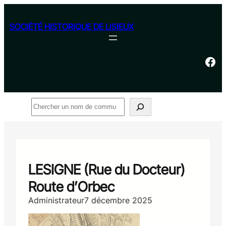
Aller
au
SOCIÉTÉ HISTORIQUE DE LISIEUX
contenu
Facebook
Rechercher
LESIGNE (Rue du Docteur)
Route d’Orbec
Administrateur
7 décembre 2025