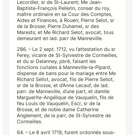
Lecordier, sr de St-Laurent; Me Jean-
Baptiste-François Pellerin, conser du roy,
maître ordinaire en sa Cour des Comptes,
Aides et Finances, à Rouen; Pierre Selot, sr
de la Brosse; Pierre Duhamel, sr des
Marests; et Me Richard Selot, avocat, tous
demeurant en lad. parr de Manneville.
286. – Le 2 sept. 1712, vu l’attestation du sr
Ferey, vicaire de St-Sylvestre de Cormeilles,
et du sr Delanney, pbrë, faisant les
fonctions curiales à Manneville-la-Pipard,
dispense de bans pour le mariage entre Me
Richard Sellot, avocat, fils de Pierre Sellot,
sr de la Brosse, et d’Anne Lecauf, de lad.
parr. de Manneville, d’une part, et damlle
Marguerite-Angélique de Vauquelin, fils de
feu Louis de Vauquelin, Escr, sr de la
Brosse, et de noble dame Catherine
Anglement, de la parr, de St-Sylvestre de
Cormeilles.
64. – Le 8 avril 1719, furent ordonnés sous-