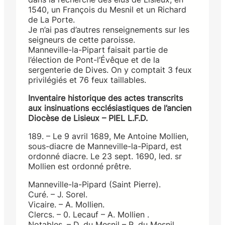
1540, un François du Mesnil et un Richard
de La Porte.
Je n’ai pas d’autres renseignements sur les
seigneurs de cette paroisse.
Manneville-la-Pipart faisait partie de
l’élection de Pont-l’Évêque et de la
sergenterie de Dives. On y comptait 3 feux
privilégiés et 76 feux taillables.
Inventaire historique des actes transcrits
aux insinuations ecclésiastiques de l’ancien
Diocèse de Lisieux – PIEL L.F.D.
189. – Le 9 avril 1689, Me Antoine Mollien,
sous-diacre de Manneville-la-Pipard, est
ordonné diacre. Le 23 sept. 1690, led. sr
Mollien est ordonné prêtre.
Manneville-la-Pipard (Saint Pierre).
Curé. – J. Sorel.
Vicaire. – A. Mollien.
Clercs. – 0. Lecauf – A. Mollien .
Notables. – D. du Mesnil – R. du Mesnil.