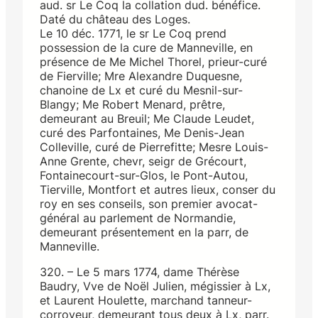
aud. sr Le Coq la collation dud. bénéfice.
Daté du château des Loges.
Le 10 déc. 1771, le sr Le Coq prend
possession de la cure de Manneville, en
présence de Me Michel Thorel, prieur-curé
de Fierville; Mre Alexandre Duquesne,
chanoine de Lx et curé du Mesnil-sur-
Blangy; Me Robert Menard, prêtre,
demeurant au Breuil; Me Claude Leudet,
curé des Parfontaines, Me Denis-Jean
Colleville, curé de Pierrefitte; Mesre Louis-
Anne Grente, chevr, seigr de Grécourt,
Fontainecourt-sur-Glos, le Pont-Autou,
Tierville, Montfort et autres lieux, conser du
roy en ses conseils, son premier avocat-
général au parlement de Normandie,
demeurant présentement en la parr, de
Manneville.
320. – Le 5 mars 1774, dame Thérèse
Baudry, Vve de Noël Julien, mégissier à Lx,
et Laurent Houlette, marchand tanneur-
corroyeur, demeurant tous deux à Lx, parr.