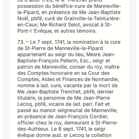
possession du bénéfice-cure de Manneville-
la-Pipard, en présence de Me Jean-Baptiste
Noël, pbfë, curé de Grainville-la-Teinturière-
en-Caux; Me Richard Selot, avocat à St-
Pont-l ’Evêque, et autres témoins.
73. – Le 7 sept. 1741, la nomination à la cure
de St-Pierre de Manneville-la-Pipard
appartenant au seigr du lieu, Mesre Jean-
Baptiste-François Pellerin, Esc., seigr et
patron de Manneville, conser du roy, maître
des Comptes honoraire en sa Cour des
Comptes, Aides et Finances de Normandie,
nomme à lad. cure, vacante par la mort de
Me Jean-Baptiste Trenchet, pbfë, dernier
titulaire, la personne de Me Jean-Pierre
Lecoq, pbfë, vicaire de lad. parr. Fait et
passé au manoir seigneurial de Manneville,
en présence de Jean-François Cordier,
officier chez le roy, demeurant à St-Pierre-
des-Authieux. Le 8 sept. 1741, le seigr
évêque donne aud. sr Lecoq la collation