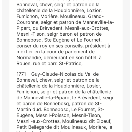
Bonneval, chevr, seigr et patron de la
châtellenie de la Houblonnière, Lozior,
Fumichon, Morière, Moulineaux, Grand-
Couronne, seigr et patron de Manneville-la-
Pipart, du Brèvedent, Mesnil-aux-Crottes,
Mesnil-Tison, seigr baron et patron de
Bonnebosq, Ste Eugène et Le Fournet,
conser du roy en ses conseils, président à
mortier en la cour de parlement de
Normandie, demeurant en son hôtel, à
Rouen, rue et parr. St-Patrice,
1771 – Guy-Claude-Nicolas du Val de
Bonneval, chevr, seigr et patron de la
châtellenie de la Houblonnière, Losier,
Fumichon, seigr et patron de la châtellenie
de Manneville-la-Pipard, le Brèvedent, seigr
et baron de Bonnebosq, patron de St-
Martin dud. Bonnebosq, Le Fournet, St-
Eugène, Mesnil-Poisson, Mesnil-Tison,
Mesnil-aux-Crottes, Moulineaux dit Elbeuf,
Petit Bellegarde dit Moulineaux, Morière, la