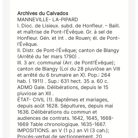
Archives du Calvados
MANNEVILLE- LA-PIPARD
I. Dioc. de Lisieux. subd. de Honfleur. – Baill.
et maîtrise de Pont-l’Évêque. Gr. à sel de
Honfleur. Gén. et int . de Rouen; él. de Pont-
l’Évêque.
II. Distr. de Pont-l’Évêque; canton de Blangy
(Arrêté du 1er mars 1790) .
III. 3 arr. communal (Arr. de Pontl’Évêque);
canton de Blangy (Loi du 28 pluviôse an VIII
et arrêté du 6 brumaire an X). Pop.: 264
hab. ( 1911) . Sup.: 631 hect. 35 a. 60 c.
ADMO Gale. Délibérations, depuis le 15
pluviose an XII .
ÉTAT- CIVIL (1). Baptêmes et mariages,
depuis août 1628. Sépultures, depuis mai
1636. Délibérations du commun et
audiences de contrats. 1642, 1645, 1668-
1669 Table chronologique. 1635-1667.
IMPOSITIONS. an V (1 p.) an VI (3 cah.);
Procès-verbal de sectionnement. 20