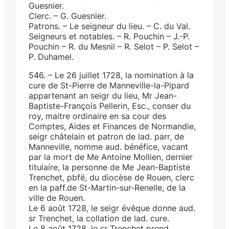
Guesnier.
Clerc. – G. Guesnier.
Patrons. – Le seigneur du lieu. – C. du Val.
Seigneurs et notables. – R. Pouchin – J.-P.
Pouchin – R. du Mesnil – R. Selot – P. Selot –
P. Duhamel.
546. – Le 26 juillet 1728, la nomination à la
cure de St-Pierre de Manneville-la-Pipard
appartenant an seigr du lieu, Mr Jean-
Baptiste-François Pellerin, Esc., conser du
roy, maitre ordinaire en sa cour des
Comptes, Aides et Finances de Normandie,
seigr châtelain et patron de lad. parr, de
Manneville, nomme aud. bénéfice, vacant
par la mort de Me Antoine Mollien, dernier
titulaire, la personne de Me Jean-Baptiste
Trenchet, pbfë, du diocèse de Rouen, clerc
en la paff.de St-Martin-sur-Renelle, de la
ville de Rouen.
Le 6 août 1728, le seigr évêque donne aud.
sr Trenchet, la collation de lad. cure.
Le 8 août 1728, le sr Trenchet prend