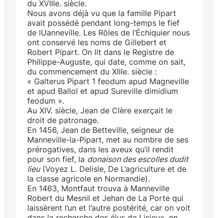
du XVIIIe. siècle.
Nous avons déjà vu que la famille Pipart
avait possédé pendant long-temps le fief
de lUanneville. Les Rôles de l’Échiquier nous
ont conservé les noms de Gillebert et
Robert Pipart. On lit dans le Registre de
Philippe-Auguste, qui date, comme on sait,
du commencement du XIIIe. siècle :
« Galterus Pipart 1 feodum apud Magneville
et apud Ballol et apud Sureville dimidium
feodum ».
Au XIV. siècle, Jean de Clère exerçait le
droit de patronage.
En 1456, Jean de Betteville, seigneur de
Manneville-la-Pipart, met au nombre de ses
prérogatives, dans les aveux qu’il rendit
pour son fief, la
donaison des escolles dudit
lieu
(Voyez L. Delisle, De L’agriculture et de
la classe agricole en Normandie).
En 1463, Montfaut trouva à Manneville
Robert du Mesnil et Jehan de La Porte qui
laissèrent l’un et l’autre postérité, car on voit
dans la recherche des élus de Lisieux, en