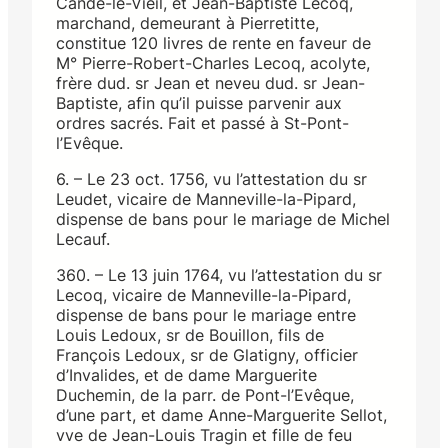
Candé-le-Vieil, et Jean-Baptiste Lecoq,
marchand, demeurant à Pierretitte,
constitue 120 livres de rente en faveur de
M° Pierre-Robert-Charles Lecoq, acolyte,
frère dud. sr Jean et neveu dud. sr Jean-
Baptiste, afin qu’il puisse parvenir aux
ordres sacrés. Fait et passé à St-Pont-
l’Evêque.
6. – Le 23 oct. 1756, vu l’attestation du sr
Leudet, vicaire de Manneville-la-Pipard,
dispense de bans pour le mariage de Michel
Lecauf.
360. – Le 13 juin 1764, vu l’attestation du sr
Lecoq, vicaire de Manneville-la-Pipard,
dispense de bans pour le mariage entre
Louis Ledoux, sr de Bouillon, fils de
François Ledoux, sr de Glatigny, officier
d’Invalides, et de dame Marguerite
Duchemin, de la parr. de Pont-l’Evêque,
d’une part, et dame Anne-Marguerite Sellot,
vve de Jean-Louis Tragin et fille de feu