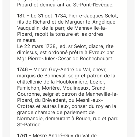
Pipard et demeurant au St-Pont-l’Evêque.
181. – Le 31 oct. 1734, Pierre-Jacques Selot,
fils de Richard et de Marguerite-Angélique
Vauquelin, de la parr, de Manneville-la-
Pipard, reçoit la tonsure et les ordres
mineurs.
Le 22 mars 1738, led. sr Selot, diacre, rite
dimissus, est ordonné prêtre à Evreux par
Mgr Pierre-Jules-César de Rochechouart.
1746 – Mesre Guy-André du Val, chevr,
marquis de Bonneval, seigr et patron de la
châtellenie de la Houblonnière, Lozier,
Fumichon, Morière, Moulineaux, Grand-
Couronne, seigr et patron de Manneville-la-
Pipard, du Brèvedent, du Mesnil-aux-
Crottes et autres lieux, conser du roy en la
grande chambre de parlement de
Normandie, demeurant à Rouen, rue et parr.
St-Patrice.
1761 – Mesre André-Guy du Val de