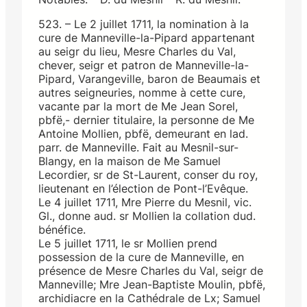
523. – Le 2 juillet 1711, la nomination à la
cure de Manneville-la-Pipard appartenant
au seigr du lieu, Mesre Charles du Val,
chever, seigr et patron de Manneville-la-
Pipard, Varangeville, baron de Beaumais et
autres seigneuries, nomme à cette cure,
vacante par la mort de Me Jean Sorel,
pbfë,- dernier titulaire, la personne de Me
Antoine Mollien, pbfë, demeurant en lad.
parr. de Manneville. Fait au Mesnil-sur-
Blangy, en la maison de Me Samuel
Lecordier, sr de St-Laurent, conser du roy,
lieutenant en l’élection de Pont-l’Evêque.
Le 4 juillet 1711, Mre Pierre du Mesnil, vic.
Gl., donne aud. sr Mollien la collation dud.
bénéfice.
Le 5 juillet 1711, le sr Mollien prend
possession de la cure de Manneville, en
présence de Mesre Charles du Val, seigr de
Manneville; Mre Jean-Baptiste Moulin, pbfë,
archidiacre en la Cathédrale de Lx; Samuel