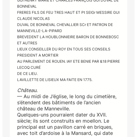
GUI HENRY MARIE ET CHARLES FRANÇOIS GUI DUVAL DE
BONNEVAL
FRERES FILS DE FEU TRES HAUT ET Pt SEIGr MESSIRE GUI
CLAUDE NICOLAS
DUVAL DE BONNEVAL CHEVALLIER SCr ET PATRON DE
MANNEVILLE-LA-PIPARD
BREVEDENT LA HOUBLONNIEIRE BARON DE BONNEBOSC
ET AUTRES
LIEUX CONSEILLER DU ROY EN TOUS SES CONSEILS
PRESIDENT A MORTIER
AU PARLEMENT DE ROUEN. IAY ETE BENIE PAR &18 PIERRE
LECOQ CURÉ
DE CE LIEU.
LAVILLETTE DE LISIEUX MA FAITE EN 1775.
Château
.
— Au midi de J’église, le long du cimetière,
s’étendent des bâtiments de l’ancien
château de Manneville.
Quelques-uns pourraient dater du XVII.
siècle; ils sont construits en moellon. Le
principal est un pavillon carré en briques,
avec toit d’ardoise à la Mansard, qui date