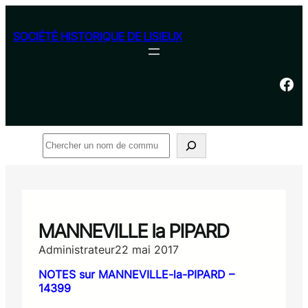
Aller
au
SOCIÉTÉ HISTORIQUE DE LISIEUX
contenu
Facebook
Rechercher
MANNEVILLE la PIPARD
Administrateur
22 mai 2017
NOTES sur MANNEVILLE-la-PIPARD –
14399