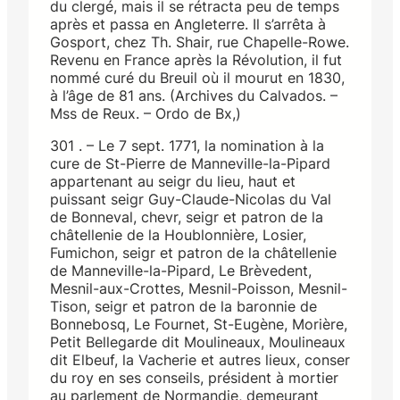
du clergé, mais il se rétracta peu de temps
après et passa en Angleterre. Il s’arrêta à
Gosport, chez Th. Shair, rue Chapelle-Rowe.
Revenu en France après la Révolution, il fut
nommé curé du Breuil où il mourut en 1830,
à l’âge de 81 ans. (Archives du Calvados. –
Mss de Reux. – Ordo de Bx,)
301 . – Le 7 sept. 1771, la nomination à la
cure de St-Pierre de Manneville-la-Pipard
appartenant au seigr du lieu, haut et
puissant seigr Guy-Claude-Nicolas du Val
de Bonneval, chevr, seigr et patron de la
châtellenie de la Houblonnière, Losier,
Fumichon, seigr et patron de la châtellenie
de Manneville-la-Pipard, Le Brèvedent,
Mesnil-aux-Crottes, Mesnil-Poisson, Mesnil-
Tison, seigr et patron de la baronnie de
Bonnebosq, Le Fournet, St-Eugène, Morière,
Petit Bellegarde dit Moulineaux, Moulineaux
dit Elbeuf, la Vacherie et autres lieux, conser
du roy en ses conseils, président à mortier
au parlement de Normandie, demeurant