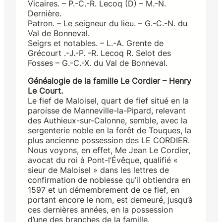
Vicaires. – P.-C.-R. Lecoq (D) – M.-N.
Dernière.
Patron. – Le seigneur du lieu. – G.-C.-N. du
Val de Bonneval.
Seigrs et notables. – L.-A. Grente de
Grécourt .-J.-P. -R. Lecoq R. Selot des
Fosses – G.-C.-X. du Val de Bonneval.
Généalogie de la famille Le Cordier – Henry
Le Court.
Le fief de Maloisel, quart de fief situé en la
paroisse de Manneville-la-Pipard, relevant
des Authieux-sur-Calonne, semble, avec la
sergenterie noble en la forêt de Touques, la
plus ancienne possession des LE CORDIER.
Nous voyons, en effet, Me Jean Le Cordier,
avocat du roi à Pont-l’Évêque, qualifié «
sieur de Maloisel » dans les lettres de
confirmation de noblesse qu’il obtiendra en
1597 et un démembrement de ce fief, en
portant encore le nom, est demeuré, jusqu’à
ces dernières années, en la possession
d’une des branches de la famille.