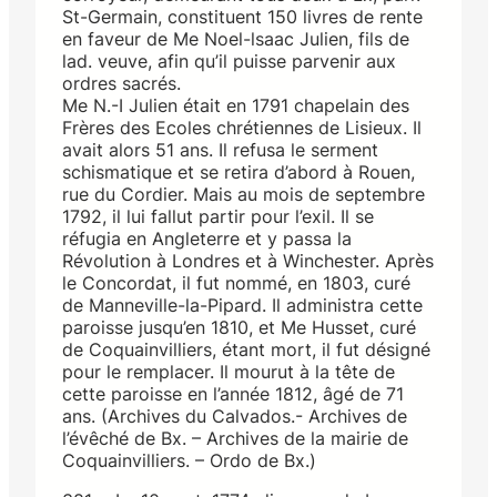
St-Germain, constituent 150 livres de rente
en faveur de Me Noel-lsaac Julien, fils de
lad. veuve, afin qu’il puisse parvenir aux
ordres sacrés.
Me N.-I Julien était en 1791 chapelain des
Frères des Ecoles chrétiennes de Lisieux. Il
avait alors 51 ans. Il refusa le serment
schismatique et se retira d’abord à Rouen,
rue du Cordier. Mais au mois de septembre
1792, il lui fallut partir pour l’exil. Il se
réfugia en Angleterre et y passa la
Révolution à Londres et à Winchester. Après
le Concordat, il fut nommé, en 1803, curé
de Manneville-la-Pipard. Il administra cette
paroisse jusqu’en 1810, et Me Husset, curé
de Coquainvilliers, étant mort, il fut désigné
pour le remplacer. Il mourut à la tête de
cette paroisse en l’année 1812, âgé de 71
ans. (Archives du Calvados.- Archives de
l’évêché de Bx. – Archives de la mairie de
Coquainvilliers. – Ordo de Bx.)