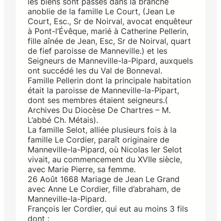
les biens sont passés dans la branche
anoblie de la famille Le Court, (Jean Le
Court, Esc., Sr de Noirval, avocat enquêteur
à Pont-l’Évêque, marié à Catherine Pellerin,
fille aînée de Jean, Esc, Sr de Noirval, quart
de fief paroisse de Manneville.) et les
Seigneurs de Manneville-la-Pipard, auxquels
ont succédé les du Val de Bonneval.
Famille Pellerin dont la principale habitation
était la paroisse de Manneville-la-Pipart,
dont ses membres étaient seigneurs.(
Archives Du Diocèse De Chartres – M.
L’abbé Ch. Métais).
La famille Selot, alliée plusieurs fois à la
famille Le Cordier, paraît originaire de
Manneville-la-Pipard, où Nicolas Ier Selot
vivait, au commencement du XVIIe siècle,
avec Marie Pierre, sa femme.
26 Août 1668 Mariage de Jean Le Grand
avec Anne Le Cordier, fille d’abraham, de
Manneville-la-Pipard.
François Ier Cordier, qui eut au moins 3 fils
dont :