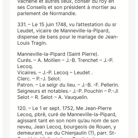
Vacherie et autres lieux, conser du roy en
ses Conseils et son président à mortier au
parlement de Normandie.
331. – Le 15 juin 1748, vu l’attestation du sr
Leudet, vicaire de Manneville-Ia-Pipard,
dispense de bans pour le mariage de Jean-
Louis Tragin.
Manneville-la-Pipard (Saint Pierre).
Curés. – A. Mollien – J.-B. Trenchet – J.-P.
Lecoq.
Vicaires. – J.-P. Lecoq – Leudet .
Clerc. – P.-J. Selot.
Patron. – Le seigr du lieu. – J.-B. -F. Pellerin.
Seigneurs et notables.- J.-P. Pouchin – P.-Ji
Selot – R. Selot – A. Vauquelin.
120. – Le 1 er sept. 1752, Me Jean-Pierre
Lecoq, pbrë, curé de Manneville-la-Pipard,
agissant tant en son nom qu’au nom de son
neveu, Jean Lecoq, bourgeois de Rouen, y
demeurant, rue du Chienjaulin (?), parr. St-