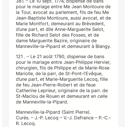
381. – Le 10 sept. 1774, dispense de bans
pour le mariage entre Me Jean Montoure de
la Tour, avocat au parlement, fils de feu Me
Jean-Baptiste Montoure, aussi avocat, et de
Marie Montfort, demeurant au Brèvedent,
d’une part, et dlle Anne-Marguerite Selot,
fille de Richard Selot des Fosses, et de
dame Marguerite Bazire, originaire de
Manneville-la-Pipard et demeurant à Blangy.
121 . – Le 21 août 1790, dispense de bans
pour le mariage entre Jean-Philippe Hervier,
chirurgien, fils de Philippe et de Marie-Rose
Mariolle, de la parr, de St-Pont-l’Evêque,
d’une part, et Marie-Marguerite Lecoq, fille
de feu Jean-Pierre-Robert et de feue
Catherine Leprieur, originaire de la parr. de
St-Maclou de Rouen et demeurant en celle
de Manneville-la-Pipard.
Manneville-la-Pipard (Saint Pierre).
Curés. – J.-P. Lecoq – V.-J. Defrance – P.-C.-
R. Lecoq.