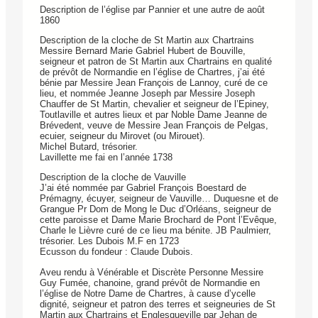
Description de l’église par Pannier et une autre de août
1860
Description de la cloche de St Martin aux Chartrains
Messire Bernard Marie Gabriel Hubert de Bouville,
seigneur et patron de St Martin aux Chartrains en qualité
de prévôt de Normandie en l’église de Chartres, j’ai été
bénie par Messire Jean François de Lannoy, curé de ce
lieu, et nommée Jeanne Joseph par Messire Joseph
Chauffer de St Martin, chevalier et seigneur de l’Epiney,
Toutlaville et autres lieux et par Noble Dame Jeanne de
Brévedent, veuve de Messire Jean François de Pelgas,
ecuier, seigneur du Mirovet (ou Mirouet).
Michel Butard, trésorier.
Lavillette me fai en l’année 1738
Description de la cloche de Vauville
J’ai été nommée par Gabriel François Boestard de
Prémagny, écuyer, seigneur de Vauville… Duquesne et de
Grangue Pr Dom de Mong le Duc d’Orléans, seigneur de
cette paroisse et Dame Marie Brochard de Pont l’Evêque,
Charle le Lièvre curé de ce lieu ma bénite. JB Paulmierr,
trésorier. Les Dubois M.F en 1723
Ecusson du fondeur : Claude Dubois.
Aveu rendu à Vénérable et Discrète Personne Messire
Guy Fumée, chanoine, grand prévôt de Normandie en
l’église de Notre Dame de Chartres, à cause d’ycelle
dignité, seigneur et patron des terres et seigneuries de St
Martin aux Chartrains et Englesqueville par Jehan de