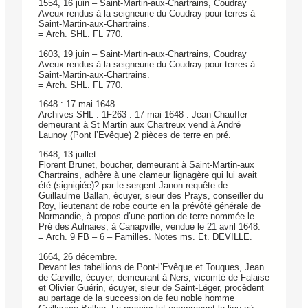
1554, 16 juin – Saint-Martin-aux-Chartrains, Coudray
Aveux rendus à la seigneurie du Coudray pour terres à
Saint-Martin-aux-Chartrains.
= Arch. SHL. FL 770.
1603, 19 juin – Saint-Martin-aux-Chartrains, Coudray
Aveux rendus à la seigneurie du Coudray pour terres à
Saint-Martin-aux-Chartrains.
= Arch. SHL. FL 770.
1648 : 17 mai 1648.
Archives SHL : 1F263 : 17 mai 1648 : Jean Chauffer
demeurant à St Martin aux Chartreux vend à André
Launoy (Pont l’Evêque) 2 pièces de terre en pré.
1648, 13 juillet –
Florent Brunet, boucher, demeurant à Saint-Martin-aux
Chartrains, adhère à une clameur lignagère qui lui avait
été (signigiée)? par le sergent Janon requête de
Guillaulme Ballan, écuyer, sieur des Prays, conseiller du
Roy, lieutenant de robe courte en la prévôté générale de
Normandie, à propos d’une portion de terre nommée le
Pré des Aulnaies, à Canapville, vendue le 21 avril 1648.
= Arch. 9 FB – 6 – Familles. Notes ms. Et. DEVILLE.
1664, 26 décembre.
Devant les tabellions de Pont-l’Evêque et Touques, Jean
de Carville, écuyer, demeurant à Ners, vicomté de Falaise
et Olivier Guérin, écuyer, sieur de Saint-Léger, procèdent
au partage de la succession de feu noble homme