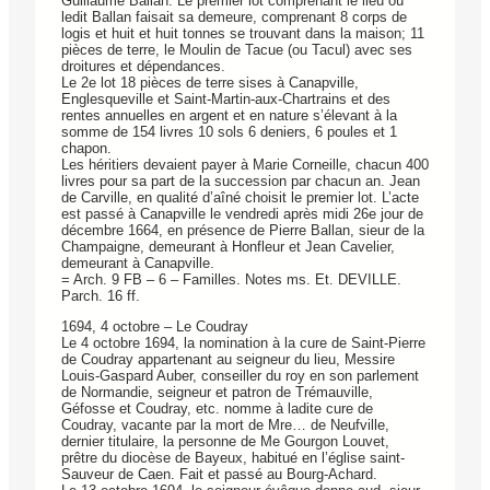
Guillaume Ballan. Le premier lot comprenant le lieu où
ledit Ballan faisait sa demeure, comprenant 8 corps de
logis et huit et huit tonnes se trouvant dans la maison; 11
pièces de terre, le Moulin de Tacue (ou Tacul) avec ses
droitures et dépendances.
Le 2e lot 18 pièces de terre sises à Canapville,
Englesqueville et Saint-Martin-aux-Chartrains et des
rentes annuelles en argent et en nature s’élevant à la
somme de 154 livres 10 sols 6 deniers, 6 poules et 1
chapon.
Les héritiers devaient payer à Marie Corneille, chacun 400
livres pour sa part de la succession par chacun an. Jean
de Carville, en qualité d’aîné choisit le premier lot. L’acte
est passé à Canapville le vendredi après midi 26e jour de
décembre 1664, en présence de Pierre Ballan, sieur de la
Champaigne, demeurant à Honfleur et Jean Cavelier,
demeurant à Canapville.
= Arch. 9 FB – 6 – Familles. Notes ms. Et. DEVILLE.
Parch. 16 ff.
1694, 4 octobre – Le Coudray
Le 4 octobre 1694, la nomination à la cure de Saint-Pierre
de Coudray appartenant au seigneur du lieu, Messire
Louis-Gaspard Auber, conseiller du roy en son parlement
de Normandie, seigneur et patron de Trémauville,
Géfosse et Coudray, etc. nomme à ladite cure de
Coudray, vacante par la mort de Mre… de Neufville,
dernier titulaire, la personne de Me Gourgon Louvet,
prêtre du diocèse de Bayeux, habitué en l’église saint-
Sauveur de Caen. Fait et passé au Bourg-Achard.