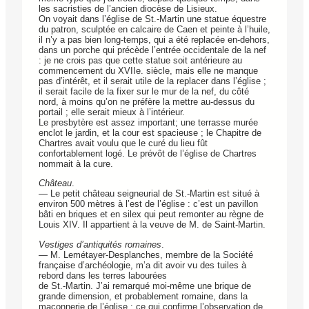
les sacristies de l’ancien diocèse de Lisieux.
On voyait dans l’église de St.-Martin une statue équestre
du patron, sculptée en calcaire de Caen et peinte à l’huile,
il n’y a pas bien long-temps, qui a été replacée en-dehors,
dans un porche qui précède l’entrée occidentale de la nef
: je ne crois pas que cette statue soit antérieure au
commencement du XVIIe. siècle, mais elle ne manque
pas d’intérêt, et il serait utile de la replacer dans l’église ;
il serait facile de la fixer sur le mur de la nef, du côté
nord, à moins qu’on ne préfère la mettre au-dessus du
portail ; elle serait mieux à l’intérieur.
Le presbytère est assez important; une terrasse murée
enclot le jardin, et la cour est spacieuse ; le Chapitre de
Chartres avait voulu que le curé du lieu fût
confortablement logé. Le prévôt de l’église de Chartres
nommait à la cure.
Château
.
— Le petit château seigneurial de St.-Martin est situé à
environ 500 mètres à l’est de l’église : c’est un pavillon
bâti en briques et en silex qui peut remonter au règne de
Louis XIV. Il appartient à la veuve de M. de Saint-Martin.
Vestiges d’antiquités romaines
.
— M. Lemétayer-Desplanches, membre de la Société
française d’archéologie, m’a dit avoir vu des tuiles à
rebord dans les terres labourées
de St.-Martin. J’ai remarqué moi-même une brique de
grande dimension, et probablement romaine, dans la
maçonnerie de l’église : ce qui confirme l’observation de