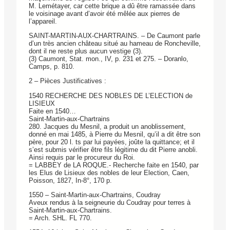
M. Lemétayer, car cette brique a dû être ramassée dans
le voisinage avant d’avoir été mêlée aux pierres de
l’appareil.
SAINT-MARTIN-AUX-CHARTRAINS. – De Caumont parle
d’un très ancien château situé au hameau de Roncheville,
dont il ne reste plus aucun vestige (3).
(3) Caumont, Stat. mon., IV, p. 231 et 275. – Doranlo,
Camps, p. 810.
2 – Pièces Justificatives :
1540 RECHERCHE DES NOBLES DE L’ELECTION de
LISIEUX
Faite en 1540…
Saint-Martin-aux-Chartrains
280. Jacques du Mesnil, a produit un anoblissement,
donné en mai 1485, à Pierre du Mesnil, qu’il a dit être son
père, pour 20 l. ts par lui payées, joûte la quittance; et il
s’est submis vérifier être fils légitime du dit Pierre anobli.
Ainsi requis par le procureur du Roi.
= LABBEY de LA ROQUE.- Recherche faite en 1540, par
les Elus de Lisieux des nobles de leur Election, Caen,
Poisson, 1827, In-8°, 170 p.
1550 – Saint-Martin-aux-Chartrains, Coudray
Aveux rendus à la seigneurie du Coudray pour terres à
Saint-Martin-aux-Chartrains.
= Arch. SHL. FL 770.