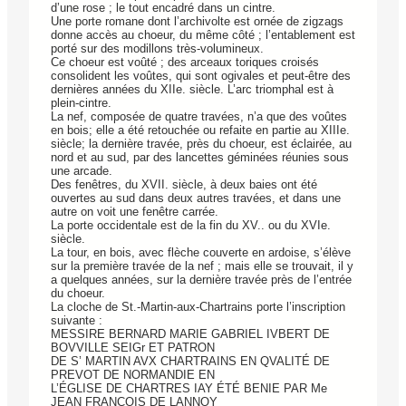
d’une rose ; le tout encadré dans un cintre.
Une porte romane dont l’archivolte est ornée de zigzags
donne accès au choeur, du même côté ; l’entablement est
porté sur des modillons très-volumineux.
Ce choeur est voûté ; des arceaux toriques croisés
consolident les voûtes, qui sont ogivales et peut-être des
dernières années du XIIe. siècle. L’arc triomphal est à
plein-cintre.
La nef, composée de quatre travées, n’a que des voûtes
en bois; elle a été retouchée ou refaite en partie au XIIIe.
siècle; la dernière travée, près du choeur, est éclairée, au
nord et au sud, par des lancettes géminées réunies sous
une arcade.
Des fenêtres, du XVII. siècle, à deux baies ont été
ouvertes au sud dans deux autres travées, et dans une
autre on voit une fenêtre carrée.
La porte occidentale est de la fin du XV.. ou du XVIe.
siècle.
La tour, en bois, avec flèche couverte en ardoise, s’élève
sur la première travée de la nef ; mais elle se trouvait, il y
a quelques années, sur la dernière travée près de l’entrée
du choeur.
La cloche de St.-Martin-aux-Chartrains porte l’inscription
suivante :
MESSIRE BERNARD MARIE GABRIEL IVBERT DE
BOVVILLE SEIGr ET PATRON
DE S’ MARTIN AVX CHARTRAINS EN QVALITÉ DE
PREVOT DE NORMANDIE EN
L’ÉGLISE DE CHARTRES IAY ÉTÉ BENIE PAR Me
JEAN FRANÇOIS DE LANNOY