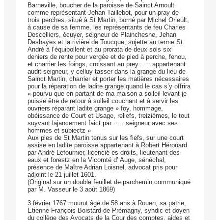
Barneville, boucher de la paroisse de Sainct Arnoult
comme représentant Jehan Taillebot, pour un pray de
trois perches, situé à St Martin, borné par Michel Orieult,
à cause de sa femme, les représentants de feu Charles
Descelliers, écuyer, seigneur de Plainchesne, Jehan
Deshayes et la rivière de Toucque, sujette au terme St
André à l’équipollent et au prorata de deux sols six
deniers de rente pour vergée et de pied à perche, fenou,
et charrier les foings, croissant au prey.. … appartenant
audit seigneur, y celluy tasser dans la grange du lieu de
Sainct Martin, charrier et porter les matières nécessaires
pour la réparation de ladite grange quand le cas s’y offrira
« pourvu que en partant de ma maison a solleil levant je
puisse être de retour à solleil couchant et à servir les
ouvriers réparant ladite grange » foy, hommage,
obéissance de Court et Usage, reliefs, treizièmes, le tout
suyvant lajancement faict par ….. seigneur avec ses
hommes et subiectz »
Aux ples de St Martin tenus sur les fiefs, sur une court
assise en ladite paroisse appartenant à Robert Hérouard
par André Lefournier, licencié es droits, lieutenant des
eaux et forestz en la Vicomté d’ Auge, sénéchal,
présence de Maître Adrian Loisnel, advocat pris pour
adjoint le 21 juillet 1601.
(Original sur un double feuillet de parchemin communiqué
par M. Vasseur le 3 août 1869)
3 février 1767 mourut âgé de 58 ans à Rouen, sa patrie,
Etienne François Boistard de Prémagny, syndic et doyen
du collège des Avocats de la Cour des comptes, aides et