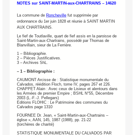
NOTES sur SAINT-MARTIN-aux-CHARTRAINS – 14620
La commune de
Roncheville
fut supprimée par
ordonnance du 1er juin 1828 et réunie à SAINT MARTIN
AUX CHARTRAINS.
Le fief de Toutlaville, quart de fief assis en la paroisse de
Saint-Martin-aux-Chartrains, possédé par Thomas de
Blanvillain, sieur de La Ferrière.
1 – Bibliographie.
2 – Pièces Justificatives.
3 – Archives ShL.
– 1 – Bibliographie :
CAUMONT Arcisse de : Statistique monumentale du
Calvados, réédition Floch, tome IV, pages 267 et 226.
CHAPPET Alain : Avec ceux de Lisieux et alentours dans
les Armées de premier Empire ; BSHL N°55, Décembre
2003 (L.-F.-J. Pellegars)
Editions FLOHIC : Le Patrimoine des communes du
Calvados page 1310
FOURNEE Dr. Jean, « Saint-Martin-aux-Chartrains –
église », AAN, 145, 1987 (1988), pp. 21-22
(torchères de charité)
STATISTIQUE MONUMENTALE DU CALVADOS PAR