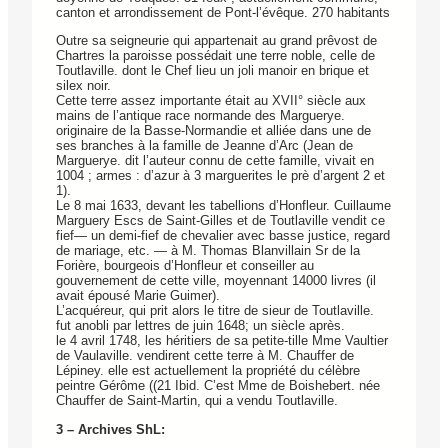
canton et arrondissement de Pont-l’évêque. 270 habitants
Outre sa seigneurie qui appartenait au grand prêvost de
Chartres la paroisse possédait une terre noble, celle de
Toutlaville. dont le Chef lieu un joli manoir en brique et
silex noir.
Cette terre assez importante était au XVII° siècle aux
mains de l’antique race normande des Marguerye.
originaire de la Basse-Normandie et alliée dans une de
ses branches à la famille de Jeanne d’Arc (Jean de
Marguerye. dit l’auteur connu de cette famille, vivait en
1004 ; armes : d’azur à 3 marguerites le prè d’argent 2 et
1).
Le 8 mai 1633, devant les tabellions d’Honfleur. Cuillaume
Marguery Escs de Saint-Gilles et de Toutlaville vendit ce
fief— un demi-fief de chevalier avec basse justice, regard
de mariage, etc. — à M. Thomas Blanvillain Sr de la
Forière, bourgeois d’Honfleur et conseiller au
gouvernement de cette ville, moyennant 14000 livres (il
avait épousé Marie Guimer).
L’acquéreur, qui prit alors le titre de sieur de Toutlaville.
fut anobli par lettres de juin 1648; un siècle après.
le 4 avril 1748, les héritiers de sa petite-tille Mme Vaultier
de Vaulaville. vendirent cette terre à M. Chauffer de
Lépiney. elle est actuellement la propriété du célèbre
peintre Gérôme ((21 Ibid. C’est Mme de Boishebert. née
Chauffer de Saint-Martin, qui a vendu Toutlaville.
3 – Archives ShL: