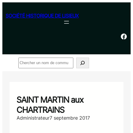
Aller
au
SOCIÉTÉ HISTORIQUE DE LISIEUX
contenu
Facebook
Rechercher
SAINT MARTIN aux
CHARTRAINS
Administrateur
7 septembre 2017