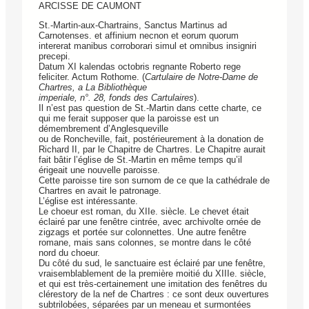
ARCISSE DE CAUMONT
St.-Martin-aux-Chartrains, Sanctus Martinus ad
Carnotenses. et affinium necnon et eorum quorum
intererat manibus corroborari simul et omnibus insigniri
precepi.
Datum XI kalendas octobris regnante Roberto rege
feliciter. Actum Rothome. (
Cartulaire de Notre-Dame de
Chartres, a La Bibliothèque
imperiale, n°. 28, fonds des Cartulaires
).
Il n’est pas question de St.-Martin dans cette charte, ce
qui me ferait supposer que la paroisse est un
démembrement d’Anglesqueville
ou de Roncheville, fait, postérieurement à la donation de
Richard II, par le Chapitre de Chartres. Le Chapitre aurait
fait bâtir l’église de St.-Martin en même temps qu’il
érigeait une nouvelle paroisse.
Cette paroisse tire son surnom de ce que la cathédrale de
Chartres en avait le patronage.
L’église est intéressante.
Le choeur est roman, du XIIe. siècle. Le chevet était
éclairé par une fenêtre cintrée, avec archivolte ornée de
zigzags et portée sur colonnettes. Une autre fenêtre
romane, mais sans colonnes, se montre dans le côté
nord du choeur.
Du côté du sud, le sanctuaire est éclairé par une fenêtre,
vraisemblablement de la première moitié du XIIIe. siècle,
et qui est très-certainement une imitation des fenêtres du
clérestory de la nef de Chartres : ce sont deux ouvertures
subtrilobées, séparées par un meneau et surmontées