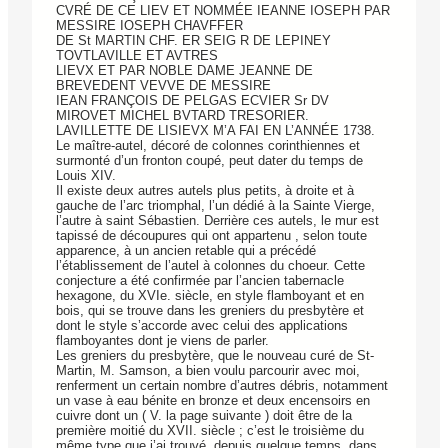
CVRÉ DE CE LIEV ET NOMMÉE IEANNE IOSEPH PAR
MESSIRE IOSEPH CHAVFFER
DE St MARTIN CHF. ER SEIG R DE LEPINEY
TOVTLAVILLE ET AVTRES
LIEVX ET PAR NOBLE DAME JEANNE DE
BREVEDENT VEVVE DE MESSIRE
IEAN FRANÇOIS DE PELGAS ECVIER Sr DV
MIROVET MICHEL BVTARD TRESORIER.
LAVILLETTE DE LISIEVX M’A FAI EN L’ANNÉE 1738.
Le maître-autel, décoré de colonnes corinthiennes et
surmonté d’un fronton coupé, peut dater du temps de
Louis XIV.
Il existe deux autres autels plus petits, à droite et à
gauche de l’arc triomphal, l’un dédié à la Sainte Vierge,
l’autre à saint Sébastien. Derrière ces autels, le mur est
tapissé de découpures qui ont appartenu , selon toute
apparence, à un ancien retable qui a précédé
l’établissement de l’autel à colonnes du choeur. Cette
conjecture a été confirmée par l’ancien tabernacle
hexagone, du XVIe. siècle, en style flamboyant et en
bois, qui se trouve dans les greniers du presbytère et
dont le style s’accorde avec celui des applications
flamboyantes dont je viens de parler.
Les greniers du presbytère, que le nouveau curé de St-
Martin, M. Samson, a bien voulu parcourir avec moi,
renferment un certain nombre d’autres débris, notamment
un vase à eau bénite en bronze et deux encensoirs en
cuivre dont un ( V. la page suivante ) doit être de la
première moitié du XVII. siècle ; c’est le troisième du
même type que j’ai trouvé, depuis quelque temps, dans