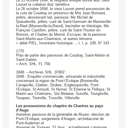
Le 13 octobre 1694, le seigneur évêque donne aud. sieur
Louvet la collation dud. bénéfice.
Le 26 octobre 1694, le sieur Louvet prend possession de
la cure de Coudray en présence de Mre Jean Bonnant,
prêtre, desservant lad. paroisse; Me Michel de
Queudeville, prêtre, curé de Saint-Germain de Manneville-
la-Raol (Manneville-la-Raoul), bachelier en théologie; Me
François Castillon, prêtre, curé de Saint-Thurien en
Romois, et Charles du Mesnil, Escuyer, de la paroisse
Saint-Martin-aux-Chartrains, et autres témoins.
= abbé PIEL, Inventaire historique…, t. I, p. 108, N° 143
1770
Plan de partie des paroisses de Coudray, Saint-Martin et
Saint-Gatien.
= Arch. SHL. FL 759.
1848. – Archives SHL. 1F802 :
1848 : Enquête commerciale, artisanale et industrielle
concernant la région de Pont-l’Evêque (Bonneville,
Canapville, Clarbec, Drubec, Englesqueville, Pont-
l’Evêque, St Arnoult, St Hymer, St Etienne la Thillaye, St
Martin aux Chartrains, Ste Melaine, Surville, Tourgéville,
Touques, Tourville, Trouville, Villerville.
Les possessions du chapitre de Chartres au pays
d’Auge
.
Autrefois paroisse de la généralité de Rouen. élection de
Pont-l’Evêque, sergenterie d’Aragon, archidiaconé de
Pont-Audemer et
doyenné de Touques. 51 feux ; actuellement commune,