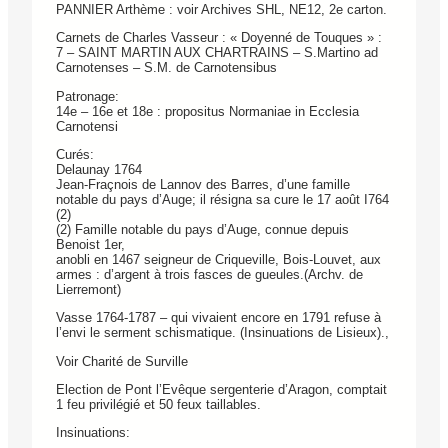
PANNIER Arthème : voir Archives SHL, NE12, 2e carton.
Carnets de Charles Vasseur : « Doyenné de Touques » :
7 – SAINT MARTIN AUX CHARTRAINS – S.Martino ad
Carnotenses – S.M. de Carnotensibus
Patronage:
14e – 16e et 18e : propositus Normaniae in Ecclesia
Carnotensi
Curés:
Delaunay 1764
Jean-Fraçnois de Lannov des Barres, d’une famille
notable du pays d’Auge; il résigna sa cure le 17 août I764
(2)
(2) Famille notable du pays d’Auge, connue depuis
Benoist 1er,
anobli en 1467 seigneur de Criqueville, Bois-Louvet, aux
armes : d’argent à trois fasces de gueules.(Archv. de
Lierremont)
Vasse 1764-1787 – qui vivaient encore en 1791 refuse à
l’envi le serment schismatique. (Insinuations de Lisieux).,
Voir Charité de Surville
Election de Pont l’Evêque sergenterie d’Aragon, comptait
1 feu privilégié et 50 feux taillables.
Insinuations: