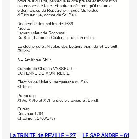
procureur du Roi, parceque la dite preuve et information
n’a encore été faite. Et outre a déclaré, qu’il est aux
ordonnances du Roi, Archer , sous Mr. le duc
d’Estouteville, comte de St. Paul.
Recherche des nobles de 1666
Nicolas
Lecornu sieur de Roconval
Du Bois, baron de Coulonces ancien noble.
La cloche de St Nicolas des Lettiers vient de St Evroult
(Billon).
3 – Archives ShL:
Carnets de Charles VASSEUR –
DOYENNE DE MONTREUIL.
Election de Lisieux, sergenterie du Sap
61 feux
Patronage:
XIVe, XVIe et XVIIIe siècle : abbas St Ebrulfi
Curés:
Desvaux 1764
Chaumont 1760/1787
La TRINITE de REVILLE – 27
LE SAP ANDRE – 61