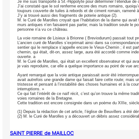
Je me suis transporté à St.-Hippolyte pour déterminer l’étendue de cet
J’ai constaté que le sol renferme encore des murs romains, quoiqu’on 
toujours couverte de tuiles à rebords et de ciment romain, ramené à 
J’y ai trouvé aussi des fragments de poterie antique (2).
M. le Curé de Marolles croyait que l’habitation de la dame qui avait
murs antiques n’en faisaient pas partie; mais la tradition seule le po
personne n’a vu ce château.
La voie romaine de Lisieux à Brionne ( Breviodurum) passait tout prè
L’ancien curé de Marolles s’exprimait ainsi dans sa correspondance
sentier qui le remplace s’appelle encore le Vieux-Chemin ; il est par
chemin, qui était, dit-on, assez large, aura été accordé comme indem
ouverte. a
M. le Curé de Marolles, qui était un excellent observateur et qui ava
je vais reproduire, car elle a quelque importance au point de vue ar
Ayant remarqué que la voie antique paraissait avoir été interrompue d
avait autrefois une grande dame qui faisait faire cette route; mais un
tristesse et pensant à l’instabilité des choses humaines et à la court
interruptions. »
Ce qui fait l’intérêt de ce naïf récit, c’est qu’on trouve la même trad
voies romaines de la Bretagne.
Cette tradition est encore consignée dans un poème du XIIIe, siècle
(1) Depuis la rédaction de cet article, l’église de Beuvillers a été 
(2) M. le Curé de Marolles y a découvert un débris assez considérab
SAINT PIERRE de MAILLOC