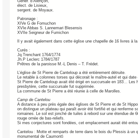
Génér. d’Alençon,
élect. de Lisieux,
sergent. de Moyaux.
Patronage :
XIVe G de Fomuchon
XVIe Abbas S. Lannemari Blesensis
XVIIe Seigneur de Fumichon
Il y avait également dans cette église une chapelle de 16 livres à 
Curés :
Jq.Trenchant 1764/1774
Jh.P Leclerc 1784/1787
Prêtres de la paroisse M.-L Denis – T. Frédet.
L’église de St Pierre de Canteloup a été entièrement détruite.
Le retable à colonnes torses qui décorait le maître-autel et qui date
St Pierre de Canteloup avait été érigé en succursale en 183… Les hab
presbytère, cette succursale fut supprimée.
La commune de St Pierre a été réunie à celle de Marolles.
Camp de Cantelou
A distance à peu près égale des églises de St Pierre et de St Hippo
on distingue un plateau qui paraît avoir été fortifié et qui renferme 
romaines. Le sol est jonché de tuiles à rebord sur une étendue de 6
rouge ornée de bas-reliefs.
Si mes conjectures sont fondées, cet emplacement aurait été entouré 
Cantelou : Motte et remparts de terre dans le bois du Plessis à un q
monumental de Caumont)