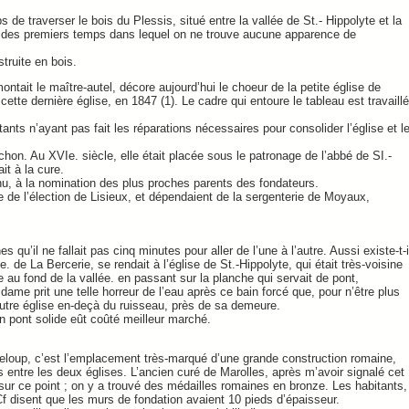
 traverser le bois du Plessis, situé entre la vallée de St.- Hippolyte et la
eau des premiers temps dans lequel on ne trouve aucune apparence de
truite en bois.
ntait le maître-autel, décore aujourd’hui le choeur de la petite église de
cette dernière église, en 1847 (1). Le cadre qui entoure le tableau est travaillé
ants n’ayant pas fait les réparations nécessaires pour consolider l’église et l
chon. Au XVIe. siècle, elle était placée sous le patronage de l’abbé de SI.-
t à la cure.
enu, à la nomination des plus proches parents des fondateurs.
tie de l’élection de Lisieux, et dépendaient de la sergenterie de Moyaux,
 qu’il ne fallait pas cinq minutes pour aller de l’une à l’autre. Aussi existe-t-i
e La Bercerie, se rendait à l’église de St.-Hippolyte, qui était très-voisine
e au fond de la vallée. en passant sur la planche qui servait de pont,
 dame prit une telle horreur de l’eau après ce bain forcé que, pour n’être plus
 autre église en-deçà du ruisseau, près de sa demeure.
un pont solide eût coûté meilleur marché.
nteloup, c’est l’emplacement très-marqué d’une grande construction romaine,
 entre les deux églises. L’ancien curé de Marolles, après m’avoir signalé cet
sur ce point ; on y a trouvé des médailles romaines en bronze. Les habitants,
 Cf disent que les murs de fondation avaient 10 pieds d’épaisseur.