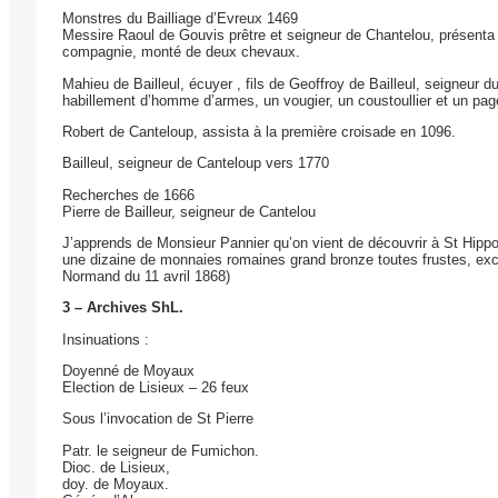
Monstres du Bailliage d’Evreux 1469
Messire Raoul de Gouvis prêtre et seigneur de Chantelou, présenta p
compagnie, monté de deux chevaux.
Mahieu de Bailleul, écuyer , fils de Geoffroy de Bailleul, seigneur d
habillement d’homme d’armes, un vougier, un coustoullier et un p
Robert de Canteloup, assista à la première croisade en 1096.
Bailleul, seigneur de Canteloup vers 1770
Recherches de 1666
Pierre de Bailleur, seigneur de Cantelou
J’apprends de Monsieur Pannier qu’on vient de découvrir à St Hippoly
une dizaine de monnaies romaines grand bronze toutes frustes, excep
Normand du 11 avril 1868)
3 – Archives ShL.
Insinuations :
Doyenné de Moyaux
Election de Lisieux – 26 feux
Sous l’invocation de St Pierre
Patr. le seigneur de Fumichon.
Dioc. de Lisieux,
doy. de Moyaux.