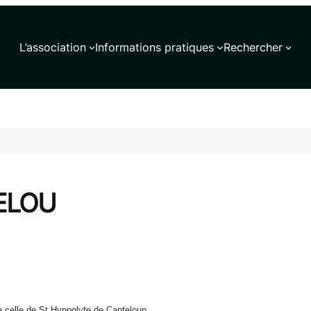
L’association
Informations pratiques
Rechercher
TELOU
 celle de St Hyppolyte de Canteloup.