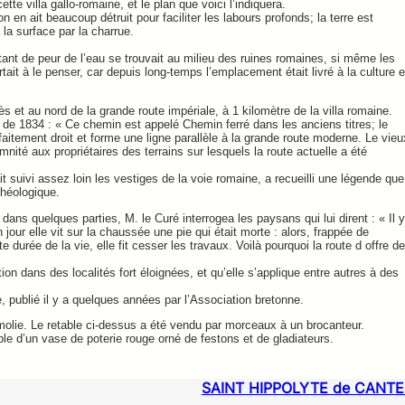
te villa gallo-romaine, et le plan que voici l’indiquera.
en ait beaucoup détruit pour faciliter les labours profonds; la terre est
la surface par la charrue.
 tant de peur de l’eau se trouvait au milieu des ruines romaines, si même les
rtait à le penser, car depuis long-temps l’emplacement était livré à la culture e
s et au nord de la grande route impériale, à 1 kilomètre de la villa romaine.
 de 1834 : « Ce chemin est appelé Chemin ferré dans les anciens titres; le
faitement droit et forme une ligne parallèle à la grande route moderne. Le vieu
nité aux propriétaires des terrains sur lesquels la route actuelle a été
it suivi assez loin les vestiges de la voie romaine, a recueilli une légende que
chéologique.
ans quelques parties, M. le Curé interrogea les paysans qui lui dirent : « Il y
 jour elle vit sur la chaussée une pie qui était morte : alors, frappée de
e durée de la vie, elle fit cesser les travaux. Voilà pourquoi la route d offre d
ition dans des localités fort éloignées, et qu’elle s’applique entre autres à des
, publié il y a quelques années par l’Association bretonne.
démolie. Le retable ci-dessus a été vendu par morceaux à un brocanteur.
le d’un vase de poterie rouge orné de festons et de gladiateurs.
SAINT HIPPOLYTE de CANT