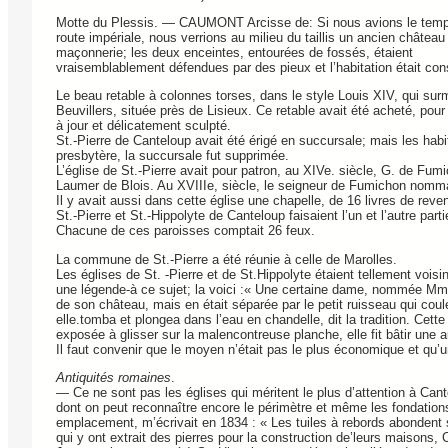
Motte du Plessis. — CAUMONT Arcisse de: Si nous avions le temps de
route impériale, nous verrions au milieu du taillis un ancien chât
maçonnerie; les deux enceintes, entourées de fossés, étaient
vraisemblablement défendues par des pieux et l’habitation était cons
Le beau retable à colonnes torses, dans le style Louis XIV, qui surmo
Beuvillers, située près de Lisieux. Ce retable avait été acheté, pour 
à jour et délicatement sculpté.
St.-Pierre de Canteloup avait été érigé en succursale; mais les habit
presbytère, la succursale fut supprimée.
L’église de St.-Pierre avait pour patron, au XIVe. siècle, G. de Fumi
Laumer de Blois. Au XVIIIe, siècle, le seigneur de Fumichon nommai
Il y avait aussi dans cette église une chapelle, de 16 livres de rev
St.-Pierre et St.-Hippolyte de Canteloup faisaient l’un et l’autre par
Chacune de ces paroisses comptait 26 feux.
La commune de St.-Pierre a été réunie à celle de Marolles.
Les églises de St. -Pierre et de St.Hippolyte étaient tellement voisines
une légende-à ce sujet; la voici :« Une certaine dame, nommée Mme. d
de son château, mais en était séparée par le petit ruisseau qui coul
elle.tomba et plongea dans l’eau en chandelle, dit la tradition. Cette
exposée à glisser sur la malencontreuse planche, elle fit bâtir une
Il faut convenir que le moyen n’était pas le plus économique et qu’
Antiquités romaines
.
— Ce ne sont pas les églises qui méritent le plus d’attention à Ca
dont on peut reconnaître encore le périmètre et même les fondations
emplacement, m’écrivait en 1834 : « Les tuiles à rebords abondent 
qui y ont extrait des pierres pour la construction de’leurs maisons,