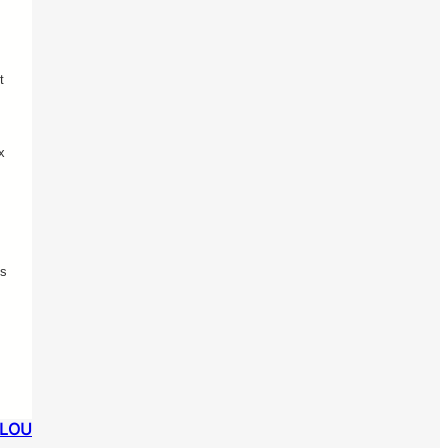
t
x
es
ELOU