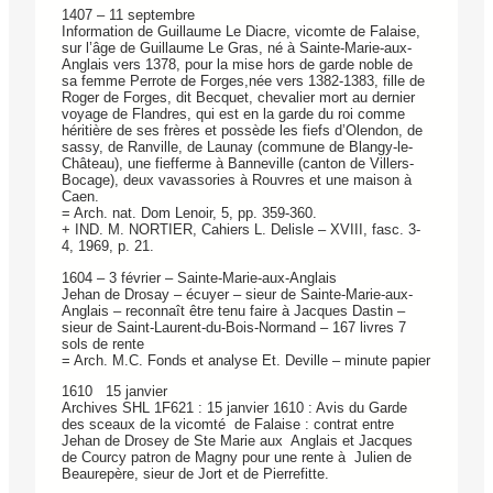
1407 – 11 septembre
Information de Guillaume Le Diacre, vicomte de Falaise,
sur l’âge de Guillaume Le Gras, né à Sainte-Marie-aux-
Anglais vers 1378, pour la mise hors de garde noble de
sa femme Perrote de Forges,née vers 1382-1383, fille de
Roger de Forges, dit Becquet, chevalier mort au dernier
voyage de Flandres, qui est en la garde du roi comme
héritière de ses frères et possède les fiefs d’Olendon, de
sassy, de Ranville, de Launay (commune de Blangy-le-
Château), une fiefferme à Banneville (canton de Villers-
Bocage), deux vavassories à Rouvres et une maison à
Caen.
= Arch. nat. Dom Lenoir, 5, pp. 359-360.
+ IND. M. NORTIER, Cahiers L. Delisle – XVIII, fasc. 3-
4, 1969, p. 21.
1604 – 3 février – Sainte-Marie-aux-Anglais
Jehan de Drosay – écuyer – sieur de Sainte-Marie-aux-
Anglais – reconnaît être tenu faire à Jacques Dastin –
sieur de Saint-Laurent-du-Bois-Normand – 167 livres 7
sols de rente
= Arch. M.C. Fonds et analyse Et. Deville – minute papier
1610 15 janvier
Archives SHL 1F621 : 15 janvier 1610 : Avis du Garde
des sceaux de la vicomté ­ de Falaise : contrat entre
Jehan de Drosey de Ste Marie aux­ Anglais et Jacques
de Courcy patron de Magny pour une rente à­ Julien de
Beaurepère, sieur de Jort et de Pierrefitte.