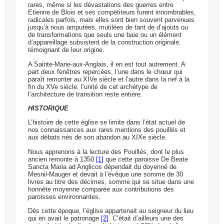
rares, même si les dévastations des guerres entre
Etienne de Blois et ses compétiteurs furent innombrables,
radicales parfois, mais elles sont bien souvent parvenues
jusqu’à nous amputées, mutilées de tant de d’ajouts ou
de transformations que seuls une baie ou un élément
d’appareillage subsistent de la construction originale,
témoignant de leur origine.
A Sainte-Marie-aux-Anglais, il en est tout autrement. A
part deux fenêtres repercées, l’une dans le chœur qui
paraît remonter au XIVe siècle et l’autre dans la nef à la
fin du XVe siècle, l’unité de cet archétype de
l’architecture de transition reste entière.
HISTORIQUE
L’histoire de cette église se limite dans l’état actuel de
nos connaissances aux rares mentions des pouillés et
aux débats nés de son abandon au XIXe siècle.
Nous apprenons à la lecture des Pouillés, dont le plus
ancien remonte à 1350
[1]
que cette paroisse De Beate
Sancta Maria ad Anglicos dépendait du doyenné de
Mesnil-Mauger et devait à l’évêque une somme de 30
livres au titre des décimes, somme qui se situe dans une
honnête moyenne comparée aux contributions des
paroisses environnantes.
Dès cette époque, l’église appartenait au seigneur du lieu
qui en avait le patronage
[2]
. C’était d’ailleurs une des