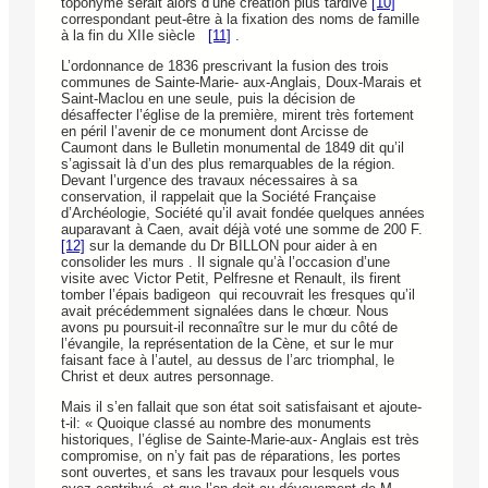
toponyme serait alors d’une création plus tardive
[10]
correspondant peut-être à la fixation des noms de famille
à la fin du XIIe siècle
[11]
.
L’ordonnance de 1836 prescrivant la fusion des trois
communes de Sainte-Marie- aux-Anglais, Doux-Marais et
Saint-Maclou en une seule, puis la décision de
désaffecter l’église de la première, mirent très fortement
en péril l’avenir de ce monument dont Arcisse de
Caumont dans le Bulletin monumental de 1849 dit qu’il
s’agissait là d’un des plus remarquables de la région.
Devant l’urgence des travaux nécessaires à sa
conservation, il rappelait que la Société Française
d’Archéologie, Société qu’il avait fondée quelques années
auparavant à Caen, avait déjà voté une somme de 200 F.
[12]
sur la demande du Dr BILLON pour aider à en
consolider les murs . Il signale qu’à l’occasion d’une
visite avec Victor Petit, Pelfresne et Renault, ils firent
tomber l’épais badigeon qui recouvrait les fresques qu’il
avait précédemment signalées dans le chœur. Nous
avons pu poursuit-il reconnaître sur le mur du côté de
l’évangile, la représentation de la Cène, et sur le mur
faisant face à l’autel, au dessus de l’arc triomphal, le
Christ et deux autres personnage.
Mais il s’en fallait que son état soit satisfaisant et ajoute-
t-il: « Quoique classé au nombre des monuments
historiques, l’église de Sainte-Marie-aux- Anglais est très
compromise, on n’y fait pas de réparations, les portes
sont ouvertes, et sans les travaux pour lesquels vous