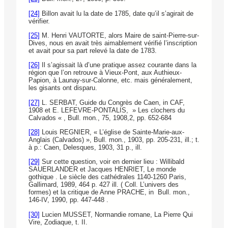
[24]
Billon avait lu la date de 1785, date qu’il s’agirait de
vérifier.
[25]
M. Henri VAUTORTE, alors Maire de saint-Pierre-sur-
Dives, nous en avait très aimablement vérifié l’inscription
et avait pour sa part relevé la date de 1783.
[26]
Il s’agissait là d’une pratique assez courante dans la
région que l’on retrouve à Vieux-Pont, aux Authieux-
Papion, à Launay-sur-Calonne, etc. mais généralement,
les gisants ont disparu.
[27]
L. SERBAT, Guide du Congrès de Caen, in CAF,
1908 et E. LEFEVRE-PONTALIS, » Les clochers du
Calvados « , Bull. mon., 75, 1908,2, pp. 652-684
[28]
Louis REGNIER, « L’église de Sainte-Marie-aux-
Anglais (Calvados) », Bull. mon., 1903, pp. 205-231, ill.; t.
à p.: Caen, Delesques, 1903, 31 p., ill.
[29]
Sur cette question, voir en dernier lieu : Willibald
SAUERLANDER et Jacques HENRIET, Le monde
gothique . Le siècle des cathédrales 1140-1260 Paris,
Gallimard, 1989, 464 p. 427 ill. ( Coll. L’univers des
formes) et la critique de Anne PRACHE, in Bull. mon.,
146-IV, 1990, pp. 447-448 .
[30]
Lucien MUSSET, Normandie romane, La Pierre Qui
Vire, Zodiaque, t. II.