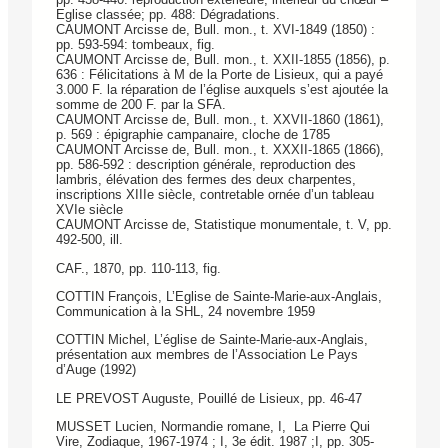
Eglise classée; pp. 488: Dégradations.
CAUMONT Arcisse de, Bull. mon., t. XVI-1849 (1850) :
pp. 593-594: tombeaux, fig.
CAUMONT Arcisse de, Bull. mon., t. XXII-1855 (1856), p.
636 : Félicitations à M de la Porte de Lisieux, qui a payé
3.000 F. la réparation de l’église auxquels s’est ajoutée la
somme de 200 F. par la SFA.
CAUMONT Arcisse de, Bull. mon., t. XXVII-1860 (1861),
p. 569 : épigraphie campanaire, cloche de 1785
CAUMONT Arcisse de, Bull. mon., t. XXXII-1865 (1866),
pp. 586-592 : description générale, reproduction des
lambris, élévation des fermes des deux charpentes,
inscriptions XIIIe siècle, contretable ornée d’un tableau
XVIe siècle
CAUMONT Arcisse de, Statistique monumentale, t. V, pp.
492-500, ill.
CAF., 1870, pp. 110-113, fig.
COTTIN François, L’Eglise de Sainte-Marie-aux-Anglais,
Communication à la SHL, 24 novembre 1959
COTTIN Michel, L’église de Sainte-Marie-aux-Anglais,
présentation aux membres de l’Association Le Pays
d’Auge (1992)
LE PREVOST Auguste, Pouillé de Lisieux, pp. 46-47
MUSSET Lucien, Normandie romane, I, La Pierre Qui
Vire, Zodiaque, 1967-1974 ; I, 3e édit. 1987 ;I, pp. 305-