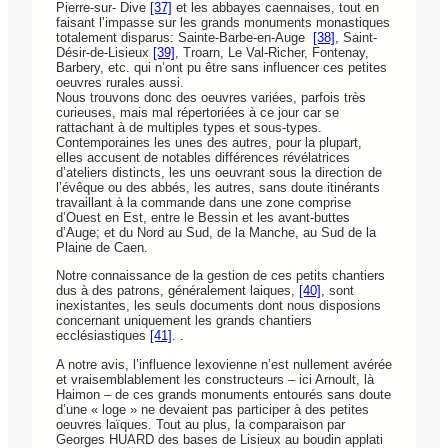
Pierre-sur- Dive
[37]
et les abbayes caennaises, tout en
faisant l’impasse sur les grands monuments monastiques
totalement disparus: Sainte-Barbe-en-Auge
[38]
, Saint-
Désir-de-Lisieux
[39]
, Troarn, Le Val-Richer, Fontenay,
Barbery, etc. qui n’ont pu être sans influencer ces petites
oeuvres rurales aussi.
Nous trouvons donc des oeuvres variées, parfois très
curieuses, mais mal répertoriées à ce jour car se
rattachant à de multiples types et sous-types.
Contemporaines les unes des autres, pour la plupart,
elles accusent de notables différences révélatrices
d’ateliers distincts, les uns oeuvrant sous la direction de
l’évêque ou des abbés, les autres, sans doute itinérants
travaillant à la commande dans une zone comprise
d’Ouest en Est, entre le Bessin et les avant-buttes
d’Auge; et du Nord au Sud, de la Manche, au Sud de la
Plaine de Caen.
Notre connaissance de la gestion de ces petits chantiers
dus à des patrons, généralement laiques,
[40]
, sont
inexistantes, les seuls documents dont nous disposions
concernant uniquement les grands chantiers
ecclésiastiques
[41]
. .
A notre avis, l’influence lexovienne n’est nullement avérée
et vraisemblablement les constructeurs – ici Arnoult, là
Haimon – de ces grands monuments entourés sans doute
d’une « loge » ne devaient pas participer à des petites
oeuvres laïques. Tout au plus, la comparaison par
Georges HUARD des bases de Lisieux au boudin applati