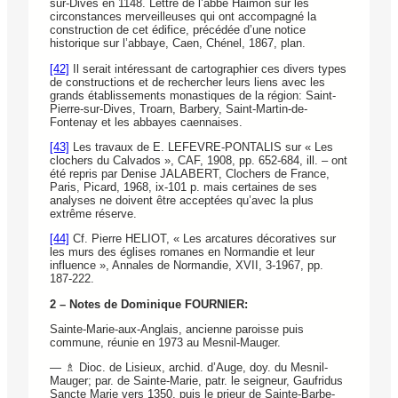
sur-Dives en 1148. Lettre de l’abbé Haimon sur les
circonstances merveilleuses qui ont accompagné la
construction de cet édifice, précédée d’une notice
historique sur l’abbaye, Caen, Chénel, 1867, plan.
[42]
Il serait intéressant de cartographier ces divers types
de constructions et de rechercher leurs liens avec les
grands établissements monastiques de la région: Saint-
Pierre-sur-Dives, Troarn, Barbery, Saint-Martin-de-
Fontenay et les abbayes caennaises.
[43]
Les travaux de E. LEFEVRE-PONTALIS sur « Les
clochers du Calvados », CAF, 1908, pp. 652-684, ill. – ont
été repris par Denise JALABERT, Clochers de France,
Paris, Picard, 1968, ix-101 p. mais certaines de ses
analyses ne doivent être acceptées qu’avec la plus
extrême réserve.
[44]
Cf. Pierre HELIOT, « Les arcatures décoratives sur
les murs des églises romanes en Normandie et leur
influence », Annales de Normandie, XVII, 3-1967, pp.
187-222.
2 – Notes de Dominique FOURNIER:
Sainte-Marie-aux-Anglais, ancienne paroisse puis
commune, réunie en 1973 au Mesnil-Mauger.
— ♗ Dioc. de Lisieux, archid. d’Auge, doy. du Mesnil-
Mauger; par. de Sainte-Marie, patr. le seigneur, Gaufridus
Sancte Marie vers 1350, puis le prieur de Sainte-Barbe-