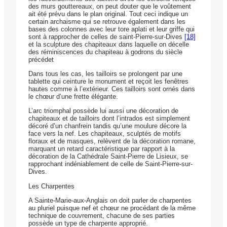
des murs gouttereaux, on peut douter que le voûtement
ait été prévu dans le plan original. Tout ceci indique un
certain archaisme qui se retrouve également dans les
bases des colonnes avec leur tore aplati et leur griffe qui
sont à rapprocher de celles de saint-Pierre-sur-Dives
[18]
et la sculpture des chapiteaux dans laquelle on décelle
des réminiscences du chapiteau à godrons du siècle
précédet
Dans tous les cas, les tailloirs se prolongent par une
tablette qui ceinture le monument et reçoit les fenêtres
hautes comme à l’extérieur. Ces tailloirs sont ornés dans
le chœur d’une frette élégante.
L’arc triomphal possède lui aussi une décoration de
chapiteaux et de tailloirs dont l’intrados est simplement
décoré d’un chanfrein tandis qu’une moulure décore la
face vers la nef. Les chapiteaux, sculptés de motifs
floraux et de masques, relèvent de la décoration romane,
marquant un retard caractéristique par rapport à la
décoration de la Cathédrale Saint-Pierre de Lisieux, se
rapprochant indéniablement de celle de Saint-Pierre-sur-
Dives.
Les Charpentes
A Sainte-Marie-aux-Anglais on doit parler de charpentes
au pluriel puisque nef et chœur ne procédant de la même
technique de couvrement, chacune de ses parties
possède un type de charpente approprié.