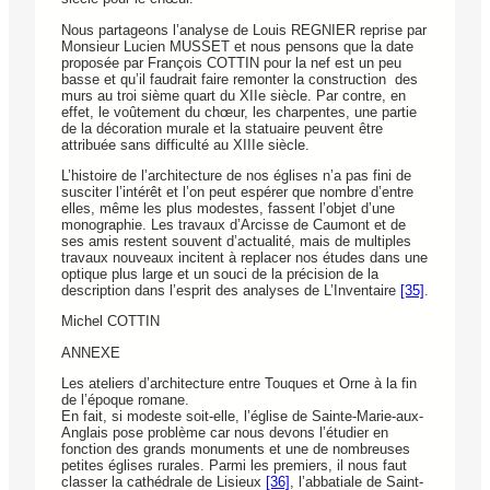
Nous partageons l’analyse de Louis REGNIER reprise par
Monsieur Lucien MUSSET et nous pensons que la date
proposée par François COTTIN pour la nef est un peu
basse et qu’il faudrait faire remonter la construction des
murs au troi sième quart du XIIe siècle. Par contre, en
effet, le voûtement du chœur, les charpentes, une partie
de la décoration murale et la statuaire peuvent être
attribuée sans difficulté au XIIIe siècle.
L’histoire de l’architecture de nos églises n’a pas fini de
susciter l’intérêt et l’on peut espérer que nombre d’entre
elles, même les plus modestes, fassent l’objet d’une
monographie. Les travaux d’Arcisse de Caumont et de
ses amis restent souvent d’actualité, mais de multiples
travaux nouveaux incitent à replacer nos études dans une
optique plus large et un souci de la précision de la
description dans l’esprit des analyses de L’Inventaire
[35]
.
Michel COTTIN
ANNEXE
Les ateliers d’architecture entre Touques et Orne à la fin
de l’époque romane.
En fait, si modeste soit-elle, l’église de Sainte-Marie-aux-
Anglais pose problème car nous devons l’étudier en
fonction des grands monuments et une de nombreuses
petites églises rurales. Parmi les premiers, il nous faut
classer la cathédrale de Lisieux
[36]
, l’abbatiale de Saint-