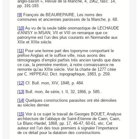
anglo-saxon », Revue de la Manche, 4, 1962, fasc. 14,
pp. 191-193.
[9]
François de BEAUREPAIRE, Les noms des
communes et anciennes paroisses de la Manche, p. 68.
[10]
Au vu de la seule table onomastique de LECHAUDE
d’ANISY in MSAN, VII et VIII on remarque que ce
patronyme est l’un des plus courants en Normandie aux
XIIe et XIIIe siècle.
[11]
Pour une bonne part des toponyme comportant le
préfixe Anglais et le suffixe ville, nous avons des
témoignages d’emploi parfois très ancien tandis que dans
ce cas, la première mention, à notre connaissance ne
remonte qu’au XIIIe siècle. Voir la charte de 1277 citée
par C. HIPPEAU, Dict. topographique, 1883, p. 259.
[12]
Cf. Bull. mon, XIV, 1848, p. 484.
[13]
Bull. mon, 4e série, t. II, 32, 1866, p. 585 .
[14]
Quelques constructions parasites ont été démolies
au siècles dernier.
[15]
Voir à ce sujet le travail de Georges BOUET, Analyse
architecture de l’abbaye de Saint-Etienne de Caen, Caen,
Le Blanc-Hardel, 1868, pp. 17, 46-47, 60-61, etc. Cet
auteur est l’un des tous premiers à signaler l’importance
de ce détail pour la datation des constructions.