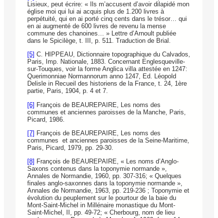
Lisieux, peut écrire: « Ils m’accusent d’avoir dilapidé mon
église moi qui lui ai acquis plus de 1.200 livres à
perpétuité, qui en ai porté cinq cents dans le trésor… qui
en ai augmenté de 600 livres de revenu la mense
commune des chanoines… » Lettre d’Arnoult publiée
dans le Spicilège, t. III, p. 511. Traduction de Brial.
[5]
C. HIPPEAU, Dictionnaire topographique du Calvados,
Paris, Imp. Nationale, 1883. Concernant Englesqueville-
sur-Touques, voir la forme Anglica villa attestée en 1247:
Querimonniae Normannorum anno 1247, Ed. Léopold
Delisle in Recueil des historiens de la France, t. 24, 1ère
partie, Paris, 1904, p. 4 et 7.
[6]
François de BEAUREPAIRE, Les noms des
communes et anciennes paroisses de la Manche, Paris,
Picard, 1986.
[7]
François de BEAUREPAIRE, Les noms des
communes et anciennes paroisses de la Seine-Maritime,
Paris, Picard, 1979, pp. 29-30.
[8]
François de BEAUREPAIRE, « Les noms d’Anglo-
Saxons contenus dans la toponymie normande »,
Annales de Normandie, 1960, pp. 307-316; « Quelques
finales anglo-saxonnes dans la toponymie normande »,
Annales de Normandie, 1963, pp. 219-236 ; Toponymie et
évolution du peuplement sur le pourtour de la baie du
Mont-Saint-Michel in Millénaire monastique du Mont-
Saint-Michel, II, pp. 49-72; « Cherbourg, nom de lieu