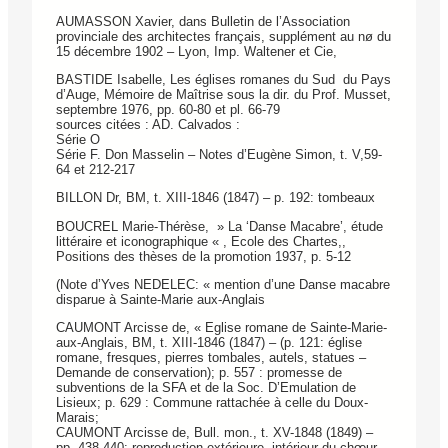
AUMASSON Xavier, dans Bulletin de l’Association
provinciale des architectes français, supplément au nø du
15 décembre 1902 – Lyon, Imp. Waltener et Cie,
BASTIDE Isabelle, Les églises romanes du Sud du Pays
d’Auge, Mémoire de Maîtrise sous la dir. du Prof. Musset,
septembre 1976, pp. 60-80 et pl. 66-79
sources citées : AD. Calvados :
Série O
Série F. Don Masselin – Notes d’Eugène Simon, t. V,59-
64 et 212-217
BILLON Dr, BM, t. XIII-1846 (1847) – p. 192: tombeaux
BOUCREL Marie-Thérèse, » La ‘Danse Macabre’, étude
littéraire et iconographique « , Ecole des Chartes,,
Positions des thèses de la promotion 1937, p. 5-12
(Note d’Yves NEDELEC: « mention d’une Danse macabre
disparue à Sainte-Marie aux-Anglais
CAUMONT Arcisse de, « Eglise romane de Sainte-Marie-
aux-Anglais, BM, t. XIII-1846 (1847) – (p. 121: église
romane, fresques, pierres tombales, autels, statues –
Demande de conservation); p. 557 : promesse de
subventions de la SFA et de la Soc. D’Emulation de
Lisieux; p. 629 : Commune rattachée à celle du Doux-
Marais;
CAUMONT Arcisse de, Bull. mon., t. XV-1848 (1849) –
pp. 438-440: reproduction extérieure, intérieur du chœur –