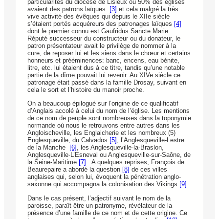
particularités du diocèse de Lisieux où 50% des églises
avaient des patrons laïques.
[3]
et cela malgré la très
vive activité des évêques qui depuis le XIIe siècle
s’étaient portés acquéreurs des patronages laïques
[4]
dont le premier connu est Gaufridus Sancte Marie.
Réputé successeur du constructeur ou du donateur, le
patron présentateur avait le privilège de nommer à la
cure, de reposer lui et les siens dans le chœur et certains
honneurs et prééminences: banc, encens, eau bénite,
litre, etc. lui étaient dus à ce titre, tandis qu’une notable
partie de la dîme pouvait lui revenir. Au XIVe siècle ce
patronage était passé dans la famille Drosay, suivant en
cela le sort et l’histoire du manoir proche.
On a beaucoup épilogué sur l’origine de ce qualificatif
d’Anglais accolé à celui du nom de l’église. Les mentions
de ce nom de peuple sont nombreuses dans la toponymie
normande où nous le retrouvons entre autres dans les
Angloischeville, les Englaicherie et les nombreux (5)
Englesqueville, du Calvados
[5]
, l’Anglesqueville-Lestre
de la Manche
[6]
, les Anglesqueville-la-Braslon,
Anglesqueville-L’Esneval ou Anglesqueville-sur-Saône, de
la Seine-Maritime
[7]
. A quelques reprises, François de
Beaurepaire a abordé la question
[8]
de ces villes
anglaises qui, selon lui, évoquent la pénétration anglo-
saxonne qui accompagna la colonisation des Vikings
[9]
.
Dans le cas présent, l’adjectif suivant le nom de la
paroisse, paraît être un patronyme, révélateur de la
présence d’une famille de ce nom et de cette origine. Ce