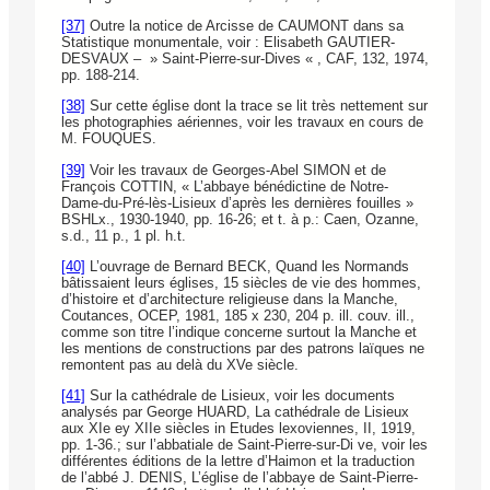
[37]
Outre la notice de Arcisse de CAUMONT dans sa
Statistique monumentale, voir : Elisabeth GAUTIER-
DESVAUX – » Saint-Pierre-sur-Dives « , CAF, 132, 1974,
pp. 188-214.
[38]
Sur cette église dont la trace se lit très nettement sur
les photographies aériennes, voir les travaux en cours de
M. FOUQUES.
[39]
Voir les travaux de Georges-Abel SIMON et de
François COTTIN, « L’abbaye bénédictine de Notre-
Dame-du-Pré-lès-Lisieux d’après les dernières fouilles »
BSHLx., 1930-1940, pp. 16-26; et t. à p.: Caen, Ozanne,
s.d., 11 p., 1 pl. h.t.
[40]
L’ouvrage de Bernard BECK, Quand les Normands
bâtissaient leurs églises, 15 siècles de vie des hommes,
d’histoire et d’architecture religieuse dans la Manche,
Coutances, OCEP, 1981, 185 x 230, 204 p. ill. couv. ill.,
comme son titre l’indique concerne surtout la Manche et
les mentions de constructions par des patrons laïques ne
remontent pas au delà du XVe siècle.
[41]
Sur la cathédrale de Lisieux, voir les documents
analysés par George HUARD, La cathédrale de Lisieux
aux XIe ey XIIe siècles in Etudes lexoviennes, II, 1919,
pp. 1-36.; sur l’abbatiale de Saint-Pierre-sur-Di ve, voir les
différentes éditions de la lettre d’Haimon et la traduction
de l’abbé J. DENIS, L’église de l’abbaye de Saint-Pierre-