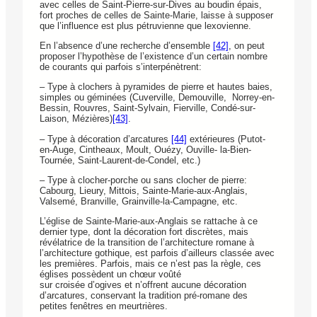
avec celles de Saint-Pierre-sur-Dives au boudin épais,
fort proches de celles de Sainte-Marie, laisse à supposer
que l’influence est plus pétruvienne que lexovienne.
En l’absence d’une recherche d’ensemble
[42]
, on peut
proposer l’hypothèse de l’existence d’un certain nombre
de courants qui parfois s’interpénètrent:
– Type à clochers à pyramides de pierre et hautes baies,
simples ou géminées (Cuverville, Demouville, Norrey-en-
Bessin, Rouvres, Saint-Sylvain, Fierville, Condé-sur-
Laison, Mézières)
[43]
.
– Type à décoration d’arcatures
[44]
extérieures (Putot-
en-Auge, Cintheaux, Moult, Ouézy, Ouville- la-Bien-
Tournée, Saint-Laurent-de-Condel, etc.)
– Type à clocher-porche ou sans clocher de pierre:
Cabourg, Lieury, Mittois, Sainte-Marie-aux-Anglais,
Valsemé, Branville, Grainville-la-Campagne, etc.
L’église de Sainte-Marie-aux-Anglais se rattache à ce
dernier type, dont la décoration fort discrètes, mais
révélatrice de la transition de l’architecture romane à
l’architecture gothique, est parfois d’ailleurs classée avec
les premières. Parfois, mais ce n’est pas la règle, ces
églises possèdent un chœur voûté
sur croisée d’ogives et n’offrent aucune décoration
d’arcatures, conservant la tradition pré-romane des
petites fenêtres en meurtrières.