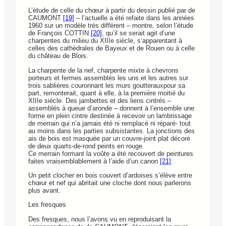
L’étude de celle du chœur à partir du dessin publié par de
CAUMONT
[19]
– l’actuelle a été refaite dans les années
1960 sur un modèle très différent – montre, selon l’étude
de François COTTIN
[20]
, qu’il se serait agit d’une
charpentes du milieu du XIIIe siècle, s’apparentant à
celles des cathédrales de Bayeux et de Rouen ou à celle
du château de Blois.
La charpente de la nef, charpente mixte à chevrons
porteurs et fermes assemblés les uns et les autres sur
trois sablières couronnant les murs goutterauxpour sa
part, remonterait, quant à elle, à la première moitié du
XIIIe siècle. Des jambettes et des liens cintrés –
assemblés à queue d’aronde – donnent à l’ensemble une
forme en plein cintre destinée à recevoir un lambrissage
de merrain qui n’a jamais été ni remplacé ni réparé- tout
au moins dans les parties subsistantes. La jonctions des
ais de bois est masquée par un couvre-joint plat décoré
de deux quarts-de-rond peints en rouge.
Ce merrain formant la voûte a été recouvert de peintures
faites vraisemblablement à l’aide d’un canon
[21]
.
Un petit clocher en bois couvert d’ardoises s’élève entre
chœur et nef qui abritait une cloche dont nous parlerons
plus avant.
Les fresques
Des fresques, nous l’avons vu en reproduisant la