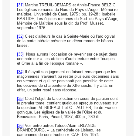
[31]
Martine TREUIL-DEMARS et Annie-France BELZIC,
Les églises romanes du Nord du Pays d’Auge . Mémoi re
maîtrise, Université de Caen, 1975 ; pp. 19-28 ; Isabelle
BASTIDE, Les églises romanes du Sud du Pays d’Auge,
Mémoire de Maîtrise sous la dir. du Prof. Musset,
septembre 1976.
[32]
C’est d’ailleurs le cas à Sainte-Marie où l’arc ogival
de la porte latérale présente un décor roman de bâtons
brisés.
[33]
Nous aurons l’occasion de revenir sur ce sujet dans
une note sur « Les ateliers d’architecture entre Touques
et Orne à la fin de l’époque romane ».
[34]
Il étayait son jugement en faisant remarquer que les
maçonneries n’avaient pu rester plusieurs décennies sans
couvrement et qu’il ne paraissait pas possible de dater
les oeuvres de charpenterie du XIIe siècle. Il y a là, en
effet, un point resté sans réponse.
[35]
C’est l’objet de la collection en cours de paruion dont
le premier tome contient quelques apreçus nouveaux sur
la question: M. BIDEAULT et C. LAUTIER, Ile-de-France
gothique. Les églises de la vallée de l’Oise et du
Beauvaisis, Paris, Picard, 1987, 400 p., 280 ill.
[36]
Voir entre autres l’étude Alain ERLANDE-
BRANDEBURG, « La cathédrale de Lisieux, les
campagnes de construction », CAF, 135, 1974.