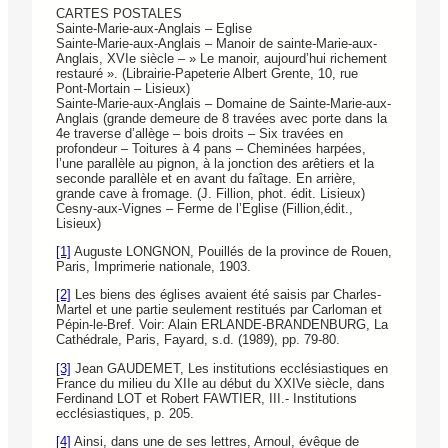
CARTES POSTALES
Sainte-Marie-aux-Anglais – Eglise
Sainte-Marie-aux-Anglais – Manoir de sainte-Marie-aux-
Anglais, XVIe siècle – » Le manoir, aujourd’hui richement
restauré ». (Librairie-Papeterie Albert Grente, 10, rue
Pont-Mortain – Lisieux)
Sainte-Marie-aux-Anglais – Domaine de Sainte-Marie-aux-
Anglais (grande demeure de 8 travées avec porte dans la
4e traverse d’allège – bois droits – Six travées en
profondeur – Toitures à 4 pans – Cheminées harpées,
l’une parallèle au pignon, à la jonction des arêtiers et la
seconde parallèle et en avant du faîtage. En arrière,
grande cave à fromage. (J. Fillion, phot. édit. Lisieux)
Cesny-aux-Vignes – Ferme de l’Eglise (Fillion,édit.,
Lisieux)
[1]
Auguste LONGNON, Pouillés de la province de Rouen,
Paris, Imprimerie nationale, 1903.
[2]
Les biens des églises avaient été saisis par Charles-
Martel et une partie seulement restitués par Carloman et
Pépin-le-Bref. Voir: Alain ERLANDE-BRANDENBURG, La
Cathédrale, Paris, Fayard, s.d. (1989), pp. 79-80.
[3]
Jean GAUDEMET, Les institutions ecclésiastiques en
France du milieu du XIIe au début du XXIVe siècle, dans
Ferdinand LOT et Robert FAWTIER, III.- Institutions
ecclésiastiques, p. 205.
[4]
Ainsi, dans une de ses lettres, Arnoul, évêque de