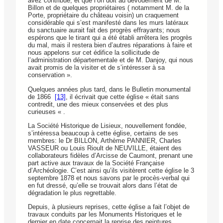
avez contribué, et que l’on doit au dévouement de M.
Billon et de quelques propriétaires ( notamment M. de la
Porte, propriétaire du château voisin) un craquement
considérable qui s’est manifesté dans les murs latéraux
du sanctuaire aurait fait des progrès effrayants; nous
espérons que le tirant qui a été établi arrêtera les progrès
du mal, mais il restera bien d’autres réparations à faire et
nous appelons sur cet édifice la sollicitude de
l’administration départementale et de M. Danjoy, qui nous
avait promis de la visiter et de s’intéresser à sa
conservation ».
Quelques années plus tard, dans le Bulletin monumental
de 1866
[13]
, il écrivait que cette église « était sans
contredit, une des mieux conservées et des plus
curieuses « .
La Société Historique de Lisieux, nouvellement fondée,
s’intéressa beaucoup à cette église, certains de ses
membres: le Dr BILLON, Arthème PANNIER, Charles
VASSEUR ou Louis Rioult de NEUVILLE, étaient des
collaborateurs fidèles d’Arcisse de Caumont, prenant une
part active aux travaux de la Société Française
d’Archéologie. C’est ainsi qu’ils visitèrent cette église le 3
septembre 1878 et nous savons par le procès-verbal qui
en fut dressé, qu’elle se trouvait alors dans l’état de
dégradation le plus regrettable.
Depuis, à plusieurs reprises, cette église a fait l’objet de
travaux conduits par les Monuments Historiques et le
dernier en date concernait la reprise des peintures