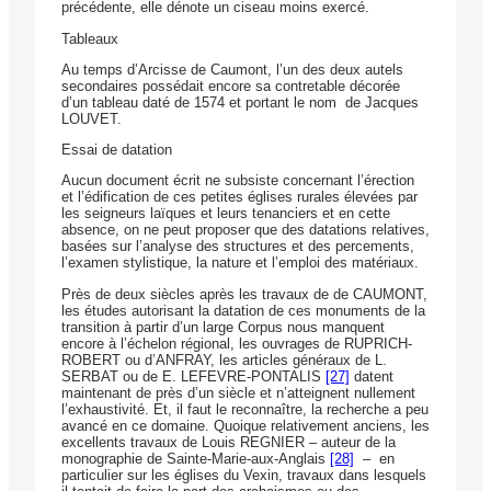
précédente, elle dénote un ciseau moins exercé.
Tableaux
Au temps d’Arcisse de Caumont, l’un des deux autels
secondaires possédait encore sa contretable décorée
d’un tableau daté de 1574 et portant le nom de Jacques
LOUVET.
Essai de datation
Aucun document écrit ne subsiste concernant l’érection
et l’édification de ces petites églises rurales élevées par
les seigneurs laïques et leurs tenanciers et en cette
absence, on ne peut proposer que des datations relatives,
basées sur l’analyse des structures et des percements,
l’examen stylistique, la nature et l’emploi des matériaux.
Près de deux siècles après les travaux de de CAUMONT,
les études autorisant la datation de ces monuments de la
transition à partir d’un large Corpus nous manquent
encore à l’échelon régional, les ouvrages de RUPRICH-
ROBERT ou d’ANFRAY, les articles généraux de L.
SERBAT ou de E. LEFEVRE-PONTALIS
[27]
datent
maintenant de près d’un siècle et n’atteignent nullement
l’exhaustivité. Et, il faut le reconnaître, la recherche a peu
avancé en ce domaine. Quoique relativement anciens, les
excellents travaux de Louis REGNIER – auteur de la
monographie de Sainte-Marie-aux-Anglais
[28]
– en
particulier sur les églises du Vexin, travaux dans lesquels