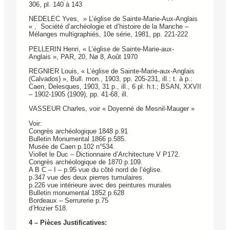
306, pl. 140 à 143
NEDELEC Yves, » L’église de Sainte-Marie-Aux-Anglais
« , Société d’archéologie et d’histoire de la Manche –
Mélanges multigraphiés, 10e série, 1981, pp. 221-222
PELLERIN Henri, « L’église de Sainte-Marie-aux-
Anglais », PAR, 20, Nø 8, Août 1970
REGNIER Louis, « L’église de Sainte-Marie-aux-Anglais
(Calvados) », Bull. mon., 1903, pp. 205-231, ill.; t. à p.:
Caen, Delesques, 1903, 31 p., ill., 6 pl. h.t.; BSAN, XXVII
– 1902-1905 (1909), pp. 41-68, ill.
VASSEUR Charles, voir « Doyenné de Mesnil-Mauger »
Voir:
Congrès archéologique 1848 p.91
Bulletin Monumental 1866 p.585.
Musée de Caen p.102 n°534.
Viollet le Duc – Dictionnaire d’Architecture V P172.
Congrès archéologique de 1870 p.109.
A B C – I – p.95 vue du côté nord de l’église.
p.347 vue des deux pierres tumulaires.
p.226 vue intérieure avec des peintures murales
Bulletin monumental 1852 p.628
Bordeaux – Serrurerie p.75
d’Hozier 518.
4 – Pièces Justificatives: