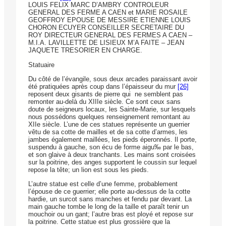
LOUIS FELIX MARC D’AMBRY CONTROLEUR
GENERAL DES FERME A CAEN et MARIE ROSAILE
GEOFFROY EPOUSE DE MESSIRE ETIENNE LOUIS
CHORON ECUYER CONSEILLER SECRETAIRE DU
ROY DIRECTEUR GENERAL DES FERMES A CAEN –
M.I.A. LAVILLETTE DE LISIEUX M’A FAITE – JEAN
JAQUETE TRESORIER EN CHARGE.
Statuaire
Du côté de l’évangile, sous deux arcades paraissant avoir
été pratiquées après coup dans l’épaisseur du mur
[26]
reposent deux gisants de pierre qui ne semblent pas
remonter au-delà du XIIIe siècle. Ce sont ceux sans
doute de seigneurs locaux, les Sainte-Marie, sur lesquels
nous possédons quelques renseignement remontant au
XIIe siècle. L’une de ces statues représente un guerrier
vêtu de sa cotte de mailles et de sa cotte d’armes, les
jambes également maillées, les pieds éperonnés. Il porte,
suspendu à gauche, son écu de forme aigu‰ par le bas,
et son glaive à deux tranchants. Les mains sont croisées
sur la poitrine, des anges supportent le coussin sur lequel
repose la tête; un lion est sous les pieds.
L’autre statue est celle d’une femme, probablement
l’épouse de ce guerrier; elle porte au-dessus de la cotte
hardie, un surcot sans manches et fendu par devant. La
main gauche tombe le long de la taille et paraît tenir un
mouchoir ou un gant; l’autre bras est ployé et repose sur
la poitrine. Cette statue est plus grossière que la