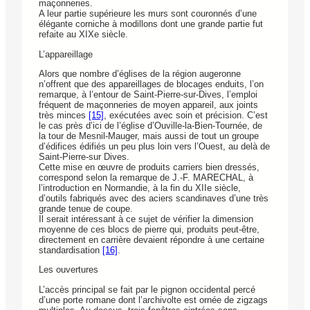
maçonneries.
A leur partie supérieure les murs sont couronnés d’une
élégante corniche à modillons dont une grande partie fut
refaite au XIXe siècle.
L’appareillage
Alors que nombre d’églises de la région augeronne
n’offrent que des appareillages de blocages enduits, l’on
remarque, à l’entour de Saint-Pierre-sur-Dives, l’emploi
fréquent de maçonneries de moyen appareil, aux joints
très minces
[15]
, exécutées avec soin et précision. C’est
le cas près d’ici de l’église d’Ouville-la-Bien-Tournée, de
la tour de Mesnil-Mauger, mais aussi de tout un groupe
d’édifices édifiés un peu plus loin vers l’Ouest, au delà de
Saint-Pierre-sur Dives.
Cette mise en œuvre de produits carriers bien dressés,
correspond selon la remarque de J.-F. MARECHAL, à
l’introduction en Normandie, à la fin du XIIe siècle,
d’outils fabriqués avec des aciers scandinaves d’une très
grande tenue de coupe.
Il serait intéressant à ce sujet de vérifier la dimension
moyenne de ces blocs de pierre qui, produits peut-être,
directement en carrière devaient répondre à une certaine
standardisation
[16]
.
Les ouvertures
L’accès principal se fait par le pignon occidental percé
d’une porte romane dont l’archivolte est ornée de zigzags