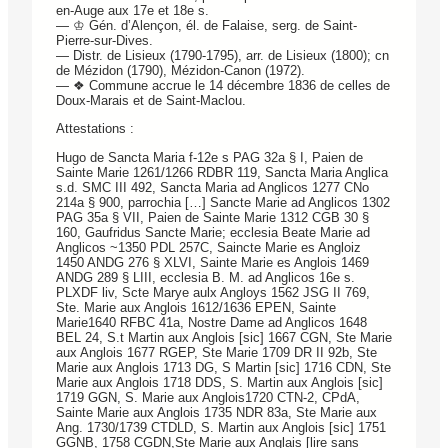
en-Auge aux 17e et 18e s.
— ♔ Gén. d’Alençon, él. de Falaise, serg. de Saint-
Pierre-sur-Dives.
— Distr. de Lisieux (1790-1795), arr. de Lisieux (1800); cn
de Mézidon (1790), Mézidon-Canon (1972).
— ❖ Commune accrue le 14 décembre 1836 de celles de
Doux-Marais et de Saint-Maclou.
Attestations :
Hugo de Sancta Maria f-12e s PAG 32a § I, Paien de
Sainte Marie 1261/1266 RDBR 119, Sancta Maria Anglica
s.d. SMC III 492, Sancta Maria ad Anglicos 1277 CNo
214a § 900, parrochia […] Sancte Marie ad Anglicos 1302
PAG 35a § VII, Paien de Sainte Marie 1312 CGB 30 §
160, Gaufridus Sancte Marie; ecclesia Beate Marie ad
Anglicos ~1350 PDL 257C, Saincte Marie es Angloiz
1450 ANDG 276 § XLVI, Sainte Marie es Anglois 1469
ANDG 289 § LIII, ecclesia B. M. ad Anglicos 16e s.
PLXDF liv, Scte Marye aulx Angloys 1562 JSG II 769,
Ste. Marie aux Anglois 1612/1636 EPEN, Sainte
Marie1640 RFBC 41a, Nostre Dame ad Anglicos 1648
BEL 24, S.t Martin aux Anglois [sic] 1667 CGN, Ste Marie
aux Anglois 1677 RGEP, Ste Marie 1709 DR II 92b, Ste
Marie aux Anglois 1713 DG, S Martin [sic] 1716 CDN, Ste
Marie aux Anglois 1718 DDS, S. Martin aux Anglois [sic]
1719 GGN, S. Marie aux Anglois1720 CTN-2, CPdA,
Sainte Marie aux Anglois 1735 NDR 83a, Ste Marie aux
Ang. 1730/1739 CTDLD, S. Martin aux Anglois [sic] 1751
GGNB, 1758 CGDN,Ste Marie aux Anglais [lire sans