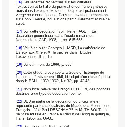
[16]
Les récentes recherches sur les carrières,
l’extraction et la taille de pierre attendent une synthèse,
mais dans l’espace lexovien, ce sujet est pratiquement
vierge pour cette époque. Dans un travail en préparation
sur Pont-l’Evêque, nous avons particulièrement étudié ce
sujet.
[17]
Sur cette décoration, voir: René FAGE, « La
décoration géométrique dans l’école romane de
Normandie », CAF, 1908, II, pp. 615-633.
[18]
Voir à ce sujet Georges HUARD, La cathédrale de
Lisieux aux XIIe et XIIIe siècles dans Etudes
Lexoviennes, II, p. 15.
[19]
Bulletin mon. de 1866, p. 588.
[20]
Cette étude, présentée à la Société Historique de
Lisieux le 24 novembre 1959, fit l’objet d’un résumé publié
dans le BSHL, 1959-196O, Nø 3O, pp. 42-43.
[21]
Nom local relevé par François COTTIN, des pochoirs
destinés à ce type de décoration peinte.
[22]
DEUne partie de la décoration du chœur a été
reproduite par les spécialistes du Musée des Monuments
Français – Voir Paul DESCHAMPS et M. THIBOUT, La
peinture murale en France au début de l’époque gothique,
Paris, 1965, pp. 66-68.
[23]
Bull. mon., 27, 1860, p. 569.