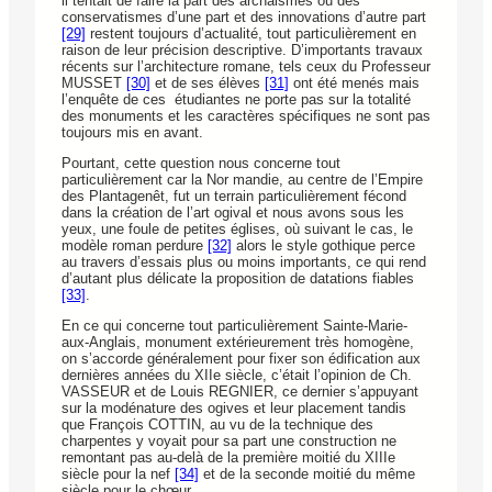
il tentait de faire la part des archaismes ou des
conservatismes d’une part et des innovations d’autre part
[29]
restent toujours d’actualité, tout particulièrement en
raison de leur précision descriptive. D’importants travaux
récents sur l’architecture romane, tels ceux du Professeur
MUSSET
[30]
et de ses élèves
[31]
ont été menés mais
l’enquête de ces étudiantes ne porte pas sur la totalité
des monuments et les caractères spécifiques ne sont pas
toujours mis en avant.
Pourtant, cette question nous concerne tout
particulièrement car la Nor mandie, au centre de l’Empire
des Plantagenêt, fut un terrain particulièrement fécond
dans la création de l’art ogival et nous avons sous les
yeux, une foule de petites églises, où suivant le cas, le
modèle roman perdure
[32]
alors le style gothique perce
au travers d’essais plus ou moins importants, ce qui rend
d’autant plus délicate la proposition de datations fiables
[33]
.
En ce qui concerne tout particulièrement Sainte-Marie-
aux-Anglais, monument extérieurement très homogène,
on s’accorde généralement pour fixer son édification aux
dernières années du XIIe siècle, c’était l’opinion de Ch.
VASSEUR et de Louis REGNIER, ce dernier s’appuyant
sur la modénature des ogives et leur placement tandis
que François COTTIN, au vu de la technique des
charpentes y voyait pour sa part une construction ne
remontant pas au-delà de la première moitié du XIIIe
siècle pour la nef
[34]
et de la seconde moitié du même
siècle pour le chœur.