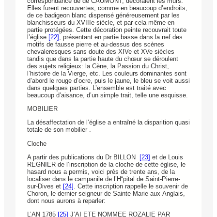
correspondance de de CAUMONT, décoraient les murs.
Elles furent recouvertes, comme en beaucoup d’endroits,
de ce badigeon blanc dispensé généreusement par les
blanchisseurs du XVIIIe siècle, et par cela même en
partie protégées. Cette décoration peinte recouvrait toute
l’église
[22]
, présentant en partie basse dans la nef des
motifs de fausse pierre et au-dessus des scènes
chevaleresques sans doute des XIVe et XVe siècles
tandis que dans la partie haute du chœur se déroulent
des sujets religieux: la Cène, la Passion du Christ,
l’histoire de la Vierge, etc. Les couleurs dominantes sont
d’abord le rouge d’ocre, puis le jaune, le bleu se voit aussi
dans quelques parties. L’ensemble est traité avec
beaucoup d’aisance, d’un simple trait, telle une esquisse.
MOBILIER
La désaffectation de l’église a entraîné la disparition quasi
totale de son mobilier .
Cloche
A partir des publications du Dr BILLON
[23]
et de Louis
REGNIER de l’inscription de la cloche de cette église, le
hasard nous a permis, voici près de trente ans, de la
localiser dans le campanile de l’H“pital de Saint-Pierre-
sur-Dives et
[24]
. Cette inscription rappelle le souvenir de
Choron, le dernier seigneur de Sainte-Marie-aux-Anglais,
dont nous aurons à reparler:
L’AN 1785
[25]
J’AI ETE NOMMEE ROZALIE PAR