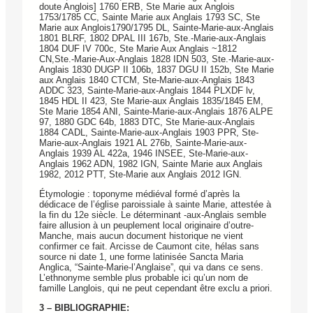
doute Anglois] 1760 ERB, Ste Marie aux Anglois
1753/1785 CC, Sainte Marie aux Anglais 1793 SC, Ste
Marie aux Anglois1790/1795 DL, Sainte-Marie-aux-Anglais
1801 BLRF, 1802 DPAL III 167b, Ste.-Marie-aux-Anglais
1804 DUF IV 700c, Ste Marie Aux Anglais ~1812
CN,Ste.-Marie-Aux-Anglais 1828 IDN 503, Ste.-Marie-aux-
Anglais 1830 DUGP II 106b, 1837 DGU II 152b, Ste Marie
aux Anglais 1840 CTCM, Ste-Marie-aux-Anglais 1843
ADDC 323, Sainte-Marie-aux-Anglais 1844 PLXDF lv,
1845 HDL II 423, Ste Marie-aux Anglais 1835/1845 EM,
Ste Marie 1854 ANI, Sainte-Marie-aux-Anglais 1876 ALPE
97, 1880 GDC 64b, 1883 DTC, Ste Marie-aux-Anglais
1884 CADL, Sainte-Marie-aux-Anglais 1903 PPR, Ste-
Marie-aux-Anglais 1921 AL 276b, Sainte-Marie-aux-
Anglais 1939 AL 422a, 1946 INSEE, Ste-Marie-aux-
Anglais 1962 ADN, 1982 IGN, Sainte Marie aux Anglais
1982, 2012 PTT, Ste-Marie aux Anglais 2012 IGN.
Étymologie : toponyme médiéval formé d’après la
dédicace de l’église paroissiale à sainte Marie, attestée à
la fin du 12e siècle. Le déterminant -aux-Anglais semble
faire allusion à un peuplement local originaire d’outre-
Manche, mais aucun document historique ne vient
confirmer ce fait. Arcisse de Caumont cite, hélas sans
source ni date 1, une forme latinisée Sancta Maria
Anglica, “Sainte-Marie-l’Anglaise”, qui va dans ce sens.
L’ethnonyme semble plus probable ici qu’un nom de
famille Langlois, qui ne peut cependant être exclu a priori.
3 – BIBLIOGRAPHIE: