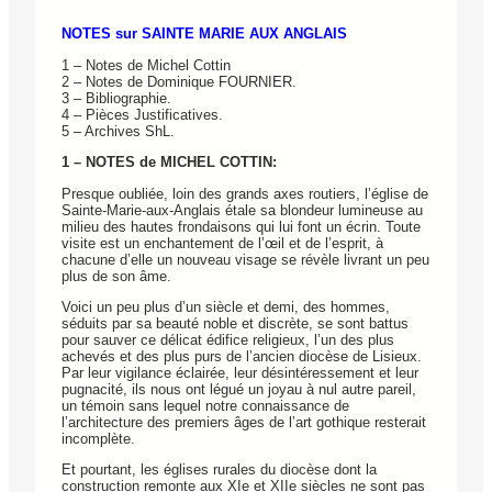
NOTES sur SAINTE MARIE AUX ANGLAIS
1 – Notes de Michel Cottin
2 – Notes de Dominique FOURNIER.
3 – Bibliographie.
4 – Pièces Justificatives.
5 – Archives ShL.
1 – NOTES de MICHEL COTTIN:
Presque oubliée, loin des grands axes routiers, l’église de
Sainte-Marie-aux-Anglais étale sa blondeur lumineuse au
milieu des hautes frondaisons qui lui font un écrin. Toute
visite est un enchantement de l’œil et de l’esprit, à
chacune d’elle un nouveau visage se révèle livrant un peu
plus de son âme.
Voici un peu plus d’un siècle et demi, des hommes,
séduits par sa beauté noble et discrète, se sont battus
pour sauver ce délicat édifice religieux, l’un des plus
achevés et des plus purs de l’ancien diocèse de Lisieux.
Par leur vigilance éclairée, leur désintéressement et leur
pugnacité, ils nous ont légué un joyau à nul autre pareil,
un témoin sans lequel notre connaissance de
l’architecture des premiers âges de l’art gothique resterait
incomplète.
Et pourtant, les églises rurales du diocèse dont la
construction remonte aux XIe et XIIe siècles ne sont pas