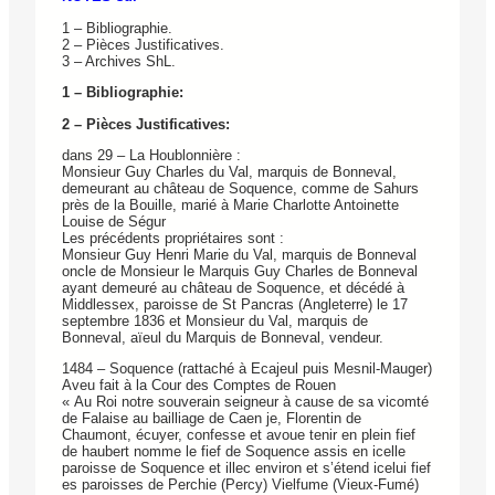
1 – Bibliographie.
2 – Pièces Justificatives.
3 – Archives ShL.
1 – Bibliographie:
2 – Pièces Justificatives:
dans 29 – La Houblonnière :
Monsieur Guy Charles du Val, marquis de Bonneval,
demeurant au château de Soquence, comme de Sahurs
près de la Bouille, marié à Marie Charlotte Antoinette
Louise de Ségur
Les précédents propriétaires sont :
Monsieur Guy Henri Marie du Val, marquis de Bonneval
oncle de Monsieur le Marquis Guy Charles de Bonneval
ayant demeuré au château de Soquence, et décédé à
Middlessex, paroisse de St Pancras (Angleterre) le 17
septembre 1836 et Monsieur du Val, marquis de
Bonneval, aïeul du Marquis de Bonneval, vendeur.
1484 – Soquence (rattaché à Ecajeul puis Mesnil-Mauger)
Aveu fait à la Cour des Comptes de Rouen
« Au Roi notre souverain seigneur à cause de sa vicomté
de Falaise au bailliage de Caen je, Florentin de
Chaumont, écuyer, confesse et avoue tenir en plein fief
de haubert nomme le fief de Soquence assis en icelle
paroisse de Soquence et illec environ et s’étend icelui fief
es paroisses de Perchie (Percy) Vielfume (Vieux-Fumé)