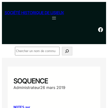
Aller
au
SOCIÉTÉ HISTORIQUE DE LISIEUX
contenu
Facebook
Rechercher
SOQUENCE
Administrateur
26 mars 2019
NOTES sur