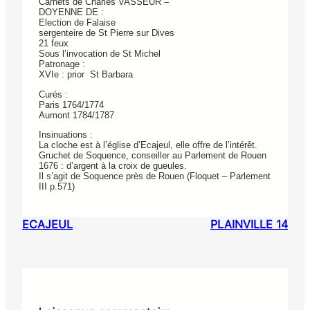
Carnets de Charles VASSEUR –
DOYENNE DE :
Election de Falaise
sergenteire de St Pierre sur Dives
21 feux
Sous l’invocation de St Michel
Patronage :
XVIe : prior St Barbara
Curés :
Paris 1764/1774
Aumont 1784/1787
Insinuations :
La cloche est à l’église d’Ecajeul, elle offre de l’intérêt.
Gruchet de Soquence, conseiller au Parlement de Rouen
1676 : d’argent à la croix de gueules.
Il s’agit de Soquence près de Rouen (Floquet – Parlement
III p.571)
ECAJEUL
PLAINVILLE 14