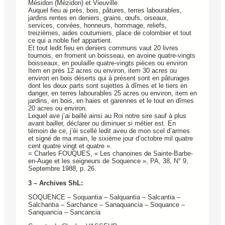
Mésidon (Mézidon) et Vieuville.
Auquel fieu ai près, bois, pâtures, terres labourables,
jardins rentes en deniers, grains, œufs, oiseaux,
services, corvées, honneurs, hommage, reliefs,
treizièmes, aides coutumiers, place de colombier et tout
ce qui a noble fief appartient.
Et tout ledit fieu en deniers communs vaut 20 livres
tournois, en froment un boisseau, en avoine quatre-vingts
boisseaux, en poulaille quatre-vingts pièces ou environ
Item en près 12 acres ou environ, item 30 acres ou
environ en bois déserts qui à présent sont en pâturages
dont les deux parts sont sujettes à dîmes et le tiers en
danger, en terres labourables 25 acres ou environ, item en
jardins, en bois, en haies et garennes et le tout en dîmes
20 acres ou environ.
Lequel ave j’ai baillé ainsi au Roi notre sire sauf à plus
avant bailler, déclarer ou diminuer si métier est. En
témoin de ce, j’éi scellé ledit aveu de mon scel d’armes
et signé de ma main, le sixième jour d’octobre mil quatre
cent quatre vingt et quatre ».
= Charles FOUQUES, « Les chanoines de Sainte-Barbe-
en-Auge et les seigneurs de Soquence », PA, 38, N° 9,
Septembre 1988, p. 26.
3 – Archives ShL:
SOQUENCE – Soquantia – Salquantia – Salcantia –
Salchantia – Sarchance – Sanaquancia – Soquance –
Sanquancia – Sancancia