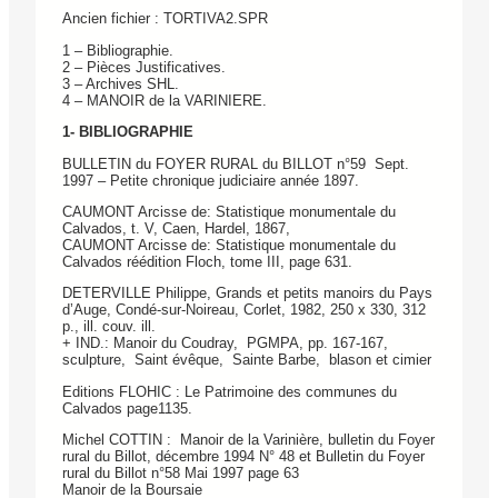
Ancien fichier : TORTIVA2.SPR
1 – Bibliographie.
2 – Pièces Justificatives.
3 – Archives SHL.
4 – MANOIR de la VARINIERE.
1- BIBLIOGRAPHIE
BULLETIN du FOYER RURAL du BILLOT n°59 Sept.
1997 – Petite chronique judiciaire année 1897.
CAUMONT Arcisse de: Statistique monumentale du
Calvados, t. V, Caen, Hardel, 1867,
CAUMONT Arcisse de: Statistique monumentale du
Calvados réédition Floch, tome III, page 631.
DETERVILLE Philippe, Grands et petits manoirs du Pays
d’Auge, Condé-sur-­Noireau, Corlet, 1982, 250 x 330, 312
p., ill. couv. ill.
+ IND.: Manoir du Coudray, PGMPA, pp. 167-167,
sculpture, Saint évêque, Sainte Barbe, blason et cimier
Editions FLOHIC : Le Patrimoine des communes du
Calvados page1135.
Michel COTTIN : Manoir de la Varinière, bulletin du Foyer
rural du Billot, décembre 1994 N° 48 et Bulletin du Foyer
rural du Billot n°58 Mai 1997 page 63
Manoir de la Boursaie