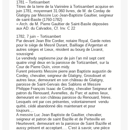
1781 – Tortisambert
Titres de la terre de la Varinière à Tortisambert acquise en
juin 1781, moyennant 31.060 livres, de M. de Corday de
Glatigny par Messire Luc-Jean-Baptiste Gaultier, seigneur
de saint-Basile (1760-1782)
= Arch. de M. Pierre Gaultier de Saint-Basile déposées
aux AD. du Calvados, Cf. Inv. C 22
1782, 7 juin – Tortisambert
Par devant Jean Bte Cordier, notaire Royal, Garde notes
pour le siège de Mesnil Durant, Bailliage d’Argentan et
autres sièges et Lieux, résident au bourg de Livarot,
soussigné
Le vendredy septiesme jour de juin l’an mil sept cent
quatre vingt deux en la paroisse de Tortizambert, sur la
Cour de Pierre Ouïn, viron midy.
Furent présents Messire pierre jean Baptiste augustin de
Cordey, chevalier, seigneur de Glatigny, Grosdouet et
autres lieux, demeurant en son château de Glatigny,
paroisse de Saint-Gervais des Sablons et Messire
Philippe François Isaac de Cordey, chevalier Seigneur et
patron du Renouard, Avenelles, du Parc et autres lieux,
demeurant en son château paroisse du Renouard, frères.
Lesquels ont par ces présentes, volontairement vendu
quitté, cédé abandonné dès maintenant et pour
toujours.,..
A messire Luc Jean Baptiste de Gaultier, chevalier,
seigneur et patron de saint Bazille et de Perteville en
Heurtevent, demeurant en la paroisse de Saint Bazille et
aussy présent et acceptant…. C’est à savoir, une pièce