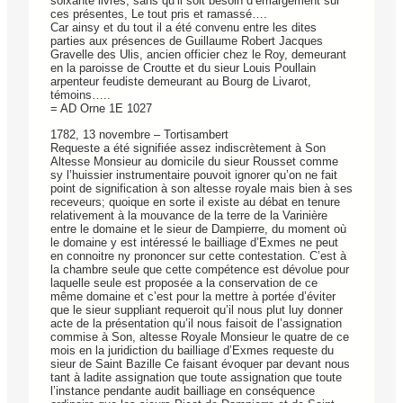
soixante livres, sans qu’il soit besoin d’émargement sur
ces présentes, Le tout pris et ramassé….
Car ainsy et du tout il a été convenu entre les dites
parties aux présences de Guillaume Robert Jacques
Gravelle des Ulis, ancien officier chez le Roy, demeurant
en la paroisse de Croutte et du sieur Louis Poullain
arpenteur feudiste demeurant au Bourg de Livarot,
témoins…..
= AD Orne 1E 1027
1782, 13 novembre – Tortisambert
Requeste a été signifiée assez indiscrètement à Son
Altesse Monsieur au domicile du sieur Rousset comme
sy l’huissier instrumentaire pouvoit ignorer qu’on ne fait
point de signification à son altesse royale mais bien à ses
receveurs; quoique en sorte il existe au débat en tenure
relativement à la mouvance de la terre de la Varinière
entre le domaine et le sieur de Dampierre, du moment où
le domaine y est intéressé le bailliage d’Exmes ne peut
en connoitre ny prononcer sur cette contestation. C’est à
la chambre seule que cette compétence est dévolue pour
laquelle seule est proposée a la conservation de ce
même domaine et c’est pour la mettre à portée d’éviter
que le sieur suppliant requeroit qu’il nous plut luy donner
acte de la présentation qu’il nous faisoit de l’assignation
commise à Son, altesse Royale Monsieur le quatre de ce
mois en la juridiction du bailliage d’Exmes requeste du
sieur de Saint Bazille Ce faisant évoquer par devant nous
tant à ladite assignation que toute assignation que toute
l’instance pendante audit bailliage en conséquence