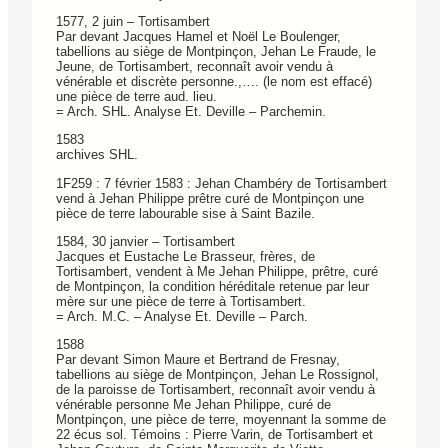
1577, 2 juin – Tortisambert
Par devant Jacques Hamel et Noël Le Boulenger,
tabellions au siège de Montpinçon, Jehan Le Fraude, le
Jeune, de Tortisambert, reconnaît avoir vendu à
vénérable et discrète personne.,…. (le nom est effacé)
une pièce de terre aud. lieu.
= Arch. SHL. Analyse Et. Deville – Parchemin.
1583
archives SHL.
1F259 : 7 février 1583 : Jehan Chambéry de Tortisambert
vend à­ Jehan Philippe prêtre curé de Montpinçon une
pièce de terre ­labourable sise à Saint Bazile.
1584, 30 janvier – Tortisambert
Jacques et Eustache Le Brasseur, frères, de
Tortisambert, vendent à Me Jehan Philippe, prêtre, curé
de Montpinçon, la condition héréditale retenue par leur
mère sur une pièce de terre à Tortisambert.
= Arch. M.C. – Analyse Et. Deville – Parch.
1588
Par devant Simon Maure et Bertrand de Fresnay,
tabellions au siège de Montpinçon, Jehan Le Rossignol,
de la paroisse de Tortisambert, reconnaît avoir vendu à
vénérable personne Me Jehan Philippe, curé de
Montpinçon, une pièce de terre, moyennant la somme de
22 écus sol. Témoins : Pierre Varin, de Tortisambert et