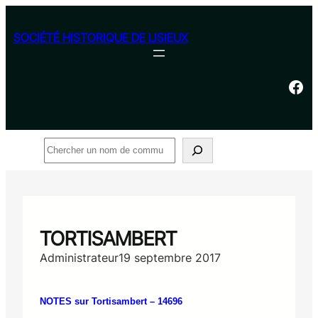
Aller
au
SOCIÉTÉ HISTORIQUE DE LISIEUX
contenu
Facebook
Rechercher
TORTISAMBERT
Administrateur
19 septembre 2017
NOTES sur Tortisambert – 14696