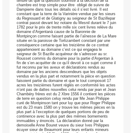
tenure dit que la question soumise à la décision de la
chambre est trop simple pour être obligé de suivre de
Dampierre dans tous les détails où il s’est livré. Il est
constant que la terre de la Varinière vendue par les sieurs
du Regnouard et de Glatigny au seigneur de St Bazillepar
contrat passé devant lez notaire du Mesnil durant le 7 juin
1782 pour le prix de trente mille six cent livres relève du
domaine d’Argentanà cause de la Baronnie de
Montpinçon comme faisant partie de l’aînesse de La Mare
située en la paroisse de Tortizambert constant par une
conséquence certaine que les treizième de ce contrat
appartenoient au domaine c’est ce qui engagea le
seigneur de St Bazille acquéreur de s’adresser au sr.
Rousset commis du domaine pour la partie d’Argentan à
fin de s’en acquitter de ce qu’il devoit à ce sujet comme il
fut reconnu par les aveux et déclarations rendus au
domaine par les anciens descendeurs que les objets
vendus en la plus part et notamment la pièce en question
faisoient partie du domaine et que le tout composoit 17
acres les treizièmes furent réglés en conformité les actes
n’ont pas de dattes nouvelles celui rendu par jean et Jean
Chambéry frères est du 2 Xbre 1556 il contient les pièces
de terre en question celuy rendu par Me Jean Philippe
curé de Montpinson tant pour luy que pour Roger Philippe
est du 23 mars 1580 on y trouve les mêmes pièces en la
plus part à l’exception de quelques portions de peu de
continence avec la plus part des mêmes bornements
immuables y énoncés. La déclaration donné par la
demoiselle Anne Bouret veuve du sieur Ives Philippes
écuyer sieur de Beaumont pour leurs enfants mineurs