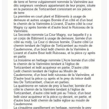
de terre et ferme vulgairement nommée la Varinnière aux
dits seigneurs vendeurs appartenant de leur propre, située
en la paroisse de Tortizambert consistant en six pièces
de terre
La première en court plant et Bâtiments à usage de
demeure et autres usages Bornée d’un côté et d’un bout
le chemin de la Varinnière à Livarot, D’autre côté la cour
Magny cy après bornée et d’autre bout le Ruisseau de la
Varinnière.
La Seconde nommée La Cour Magny, sur laquelle il y a
un corps de Bâtiment à usage de demeure, bornée d’un
côté au midy, La Cour ci dessus bornée, D’autre côté Le
chemin tendant de l’église de Tortizambert au moulin de
Caudemonne, d’un bout ledit chemin de la Varinière à
Livarot et d’autre Bout ledit Ruisseau, et la pièce cy après
en partie
La troisième en herbage nommée L’Acre bornée d’un côté
le chemin de la Varinnière tendant à l’église de
Tortizambert et ledit acquéreur en partie; D’autre côté
Ledit chemin tendant de l’église au Moulin de
Caudemonne, d’un bout ledit ruisseau de la Varinnière, et
D’autre bout la pièce cy après et le prey du trésor dudit
lieu De Tortizambert, chacun en parties.
La quatriesme en nature de prey à faucher, bornée d’un
côté le chemin de la Varinière tendant à l’église de
Tortizambert, d’autre côté ledit pré au Trésor, d’un bout
ledit sieur acquéreur et la pièce cy-devant, en partie, et
d’autre bout ledit chemin de ladite église au moulin de
Caudemonne.
La cinquième pareillement en herbage, nommée le prey