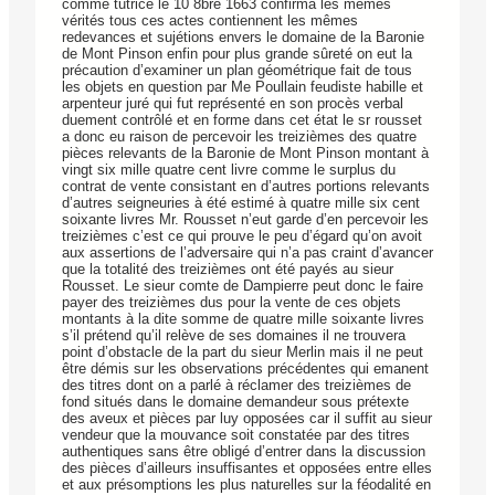
comme tutrice le 10 8bre 1663 confirma les mêmes
vérités tous ces actes contiennent les mêmes
redevances et sujétions envers le domaine de la Baronie
de Mont Pinson enfin pour plus grande sûreté on eut la
précaution d’examiner un plan géométrique fait de tous
les objets en question par Me Poullain feudiste habille et
arpenteur juré qui fut représenté en son procès verbal
duement contrôlé et en forme dans cet état le sr rousset
a donc eu raison de percevoir les treizièmes des quatre
pièces relevants de la Baronie de Mont Pinson montant à
vingt six mille quatre cent livre comme le surplus du
contrat de vente consistant en d’autres portions relevants
d’autres seigneuries à été estimé à quatre mille six cent
soixante livres Mr. Rousset n’eut garde d’en percevoir les
treizièmes c’est ce qui prouve le peu d’égard qu’on avoit
aux assertions de l’adversaire qui n’a pas craint d’avancer
que la totalité des treizièmes ont été payés au sieur
Rousset. Le sieur comte de Dampierre peut donc le faire
payer des treizièmes dus pour la vente de ces objets
montants à la dite somme de quatre mille soixante livres
s’il prétend qu’il relève de ses domaines il ne trouvera
point d’obstacle de la part du sieur Merlin mais il ne peut
être démis sur les observations précédentes qui emanent
des titres dont on a parlé à réclamer des treizièmes de
fond situés dans le domaine demandeur sous prétexte
des aveux et pièces par luy opposées car il suffit au sieur
vendeur que la mouvance soit constatée par des titres
authentiques sans être obligé d’entrer dans la discussion
des pièces d’ailleurs insuffisantes et opposées entre elles
et aux présomptions les plus naturelles sur la féodalité en