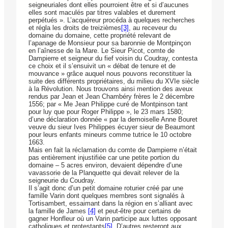
seigneuriales dont elles pourroient être et si d’aucunes
elles sont maculés par titres valables et durement
perpétués ». L’acquéreur procéda à quelques recherches
et régla les droits de treizièmes
[3]
, au receveur du
domaine du domaine, cette propriété relevant de
l’apanage de Monsieur pour sa baronnie de Montpinçon
en l’aînesse de la Mare. Le Sieur Picot, comte de
Dampierre et seigneur du fief voisin du Coudray, contesta
ce choix et il s’ensuivit un « débat de tenure et de
mouvance » grâce auquel nous pouvons reconstituer la
suite des différents propriétaires, du milieu du XVIe siècle
à la Révolution. Nous trouvons ainsi mention des aveux
rendus par Jean et Jean Chambéry frères le 2 décembre
1556; par « Me Jean Philippe curé de Montpinson tant
pour luy que pour Roger Philippe », le 23 mars 1580;
d’une déclaration donnée « par la demoiselle Anne Bouret
veuve du sieur Ives Philippes écuyer sieur de Beaumont
pour leurs enfants mineurs comme tutrice le 10 octobre
1663.
Mais en fait la réclamation du comte de Dampierre n’était
pas entièrement injustifiée car une petite portion du
domaine – 5 acres environ, devaient dépendre d’une
vavassorie de la Planquette qui devait relever de la
seigneurie du Coudray.
Il s’agit donc d’un petit domaine roturier créé par une
famille Varin dont quelques membres sont signalés à
Tortisambert, essaimant dans la région en s’alliant avec
la famille de James
[4]
et peut-être pour certains de
gagner Honfleur où un Varin participe aux luttes opposant
catholiques et protestants
[5]
. D’autres resteront aux