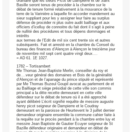
ordinaire que les sieurs Picot de Dampierre et de Saint
Basille seront tenus de procéder à la chambre sur le
débat de tenure formé relativement à la mouvance de la
terre de la Varinière a laquelle fin accorder mandement au
sieur suppliant pour les y assigner leur faire au surplus
défense de procéder ni plus outre audit bailliage et aux
officiers d’icelluy de connoitre du fait dont il s’agit à peine
de nullité des procédures et tous dépens dommages et
intérêts
aux termes de l’Edit de mil six cent trente six et autres
subséquents. Fait et arresté en la chambre du Conseil du
bureau des finances d’Alençon à Alençon le treizième jour
de novembre mil sept cent quatre vingt deux….
= AD 61. 1E 1027.
1782 – Tortisambert
Me Thomas Jean-Baptiste Merlin, conseiller du roy et
de….veur général des domaines et Bois de la généralité
d’Alençon et de l’apanage du prince stipulé et représenté
par Me Thomas Buzeul Goupil avocat au parlement de et
au Bailliage et siège présidial de cette ville son commis
principal a la ditte recette demeurant en cette ville
défendeur sur le débat de tenure où il a été approché
ayant délibéré L’écrit signifié requête de messire auguste
henry picot seigneur de Dampierre et le Coudray
demeurant en la paroisse de Heurtevent le 3 juillet dernier
demandeur originaire ensemble la commune cahier faite à
la requête sur le procès pendant à la chambre entre luy et
messire Jean Baptiste de Gautier Ecuyer seigneur de St
Bazille défendeur originaire et demandeur en débat de