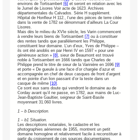
environs de Tortisambert
[6]
et seront en relation avec les
le Jumel de Lisores Voir acte de 1623. Archives
départementales du Calvados. Série H supplément.
Hôpital de Honfleur H 112., l’une des pièces de terre citée
dans la vente de 1782 se dénommant d’ailleurs La Cour
Lisores.
Mais dès le milieu du XVIe siècle, les Varin commencent
à vendre leurs biens de Tortisambert
[7]
ou à constituer
des rentes tandis que parallèlement les Philippe,
constituent leur domaine. L’un d’eux, Yves de Philippe –
ils ont été anoblis en par Henri IV en 1597 « pour une
généreuse action »
[8]
, sieur de Beaumont est trouvé
noble à Tortisambert en 1666 tandis que Charles de
Philippe prend le titre de sieur de la Varinière en 1696
[9]
et porte « De gueule à une face d’or chargée d’azur et
accompagnée en chef de deux casques de front d’argent
et en pointe d’un lion passant d’or la teste dans un
casque de même
[10]
.
Ce sont eux sans doute qui vendront le domaine au de
Corday avant qu’il ne passe, en 1782, aux mains de Luc-
Jean-Baptiste Gaultier, seigneur de Saint-Basile
moyennant 31.060 livres.
1 – b Description.
1 – b1 Situation.
Les descriptions notariales, le cadastre et les
photographies aériennes de 1955, montrent un petit
domaine homogène et relativement facile à reconstituer à
partir du croisement de ces sources documentaires.