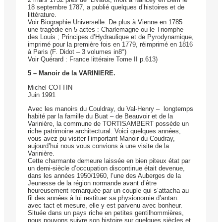
18 septembre 1787, a publié quelques d’histoires et de
littérature.
Voir Biographie Universelle. De plus à Vienne en 1785
une tragédie en 5 actes : Charlemagne ou le Triomphe
des Louis ; Principes d’Hydraulique et de Pyrodynamique,
imprimé pour la première fois en 1779, réimprimé en 1816
à Paris (F. Didot – 3 volumes in8°)
Voir Quérard : France littéraire Tome II p.613)
5 – Manoir de la VARINIERE.
Michel COTTIN
Juin 1991
Avec les manoirs du Couldray, du Val-Henry – longtemps
habité par la famille du Buat – de Beauvoir et de la
Varinière, la commune de TORTISAMBERT possède un
riche patrimoine architectural. Voici quelques années,
vous avez pu visiter l’important Manoir du Coudray,
aujourd’hui nous vous convions à une visite de la
Varinière.
Cette charmante demeure laissée en bien piteux état par
un demi-siècle d’occupation discontinue était devenue,
dans les années 1950/1960, l’une des Auberges de la
Jeunesse de la région normande avant d’être
heureusement remarquée par un couple qui s’attacha au
fil des années à lui restituer sa physionomie d’antan:
avec tact et mesure, elle y est parvenu avec bonheur.
Située dans un pays riche en petites gentilhommières,
nous pouvons suivre son histoire sur quelques siècles et