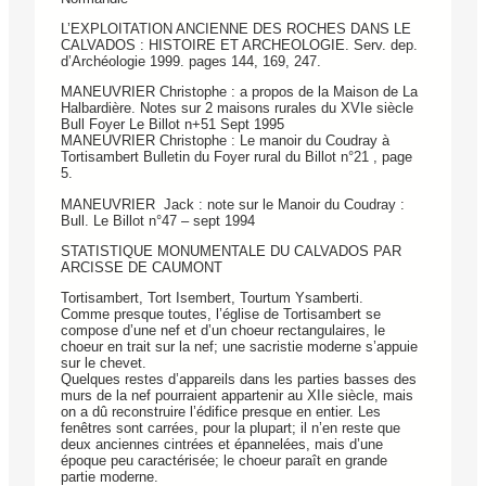
L’EXPLOITATION ANCIENNE DES ROCHES DANS LE
CALVADOS : HISTOIRE ET ARCHEOLOGIE. Serv. dep.
d’Archéologie 1999. pages 144, 169, 247.
MANEUVRIER Christophe : a propos de la Maison de La
Halbardière. Notes sur 2 maisons rurales du XVIe siècle
Bull Foyer Le Billot n+51 Sept 1995
MANEUVRIER Christophe : Le manoir du Coudray à
Tortisambert Bulletin du Foyer rural du Billot n°21 , page
5.
MANEUVRIER Jack : note sur le Manoir du Coudray :
Bull. Le Billot n°47 – sept 1994
STATISTIQUE MONUMENTALE DU CALVADOS PAR
ARCISSE DE CAUMONT
Tortisambert, Tort Isembert, Tourtum Ysamberti.
Comme presque toutes, l’église de Tortisambert se
compose d’une nef et d’un choeur rectangulaires, le
choeur en trait sur la nef; une sacristie moderne s’appuie
sur le chevet.
Quelques restes d’appareils dans les parties basses des
murs de la nef pourraient appartenir au XIIe siècle, mais
on a dû reconstruire l’édifice presque en entier. Les
fenêtres sont carrées, pour la plupart; il n’en reste que
deux anciennes cintrées et épannelées, mais d’une
époque peu caractérisée; le choeur paraît en grande
partie moderne.