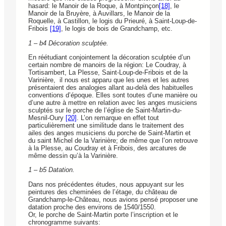
hasard: le Manoir de la Roque, à Montpinçon
[18]
, le
Manoir de la Bruyère, à Auvillars, le Manoir de la
Roquelle, à Castillon, le logis du Prieuré, à Saint-Loup-de-
Fribois
[19]
, le logis de bois de Grandchamp, etc.
1 – b4 Décoration sculptée.
En réétudiant conjointement la décoration sculptée d’un
certain nombre de manoirs de la région: Le Coudray, à
Tortisambert, La Plesse, Saint-Loup-de-Fribois et de la
Varinière, il nous est apparu que les unes et les autres
présentaient des analogies allant au-delà des habituelles
conventions d’époque. Elles sont toutes d’une manière ou
d’une autre à mettre en relation avec les anges musiciens
sculptés sur le porche de l’église de Saint-Martin-du-
Mesnil-Oury
[20]
. L’on remarque en effet tout
particulièrement une similitude dans le traitement des
ailes des anges musiciens du porche de Saint-Martin et
du saint Michel de la Varinière; de même que l’on retrouve
à la Plesse, au Coudray et à Fribois, des arcatures de
même dessin qu’à la Varinière.
1 – b5 Datation.
Dans nos précédentes études, nous appuyant sur les
peintures des cheminées de l’étage, du château de
Grandchamp-le-Château, nous avions pensé proposer une
datation proche des environs de 1540/1550.
Or, le porche de Saint-Martin porte l’inscription et le
chronogramme suivants: