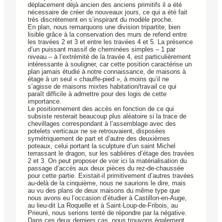
déplacement déjà ancien des anciens primitifs il a été
nécessaire de créer de nouveaux jours, ce qui a été fait
très discrètement en s’inspirant du modèle proche.
En plan, nous remarquons une division tripartite, bien
lisible grâce à la conservation des murs de refend entre
les travées 2 et 3 et entre les travées 4 et 5. La présence
d’un puissant massif de cheminées simples – 1 par
niveau – à l’extrémité de la travée 4, est particulièrement
intéressante à souligner, car cette position caractérise un
plan jamais étudié à notre connaissance, de maisons à
étage à un seul « chauffe-pied », à moins qu’il ne
s’agisse de maisons mixtes habitation/travail ce qui
paraît difficile à admettre pour des logis de cette
importance.
Le positionnement des accès en fonction de ce qui
subsiste resterait beaucoup plus aléatoire si la trace de
chevillages correspondant à l’assemblage avec des
potelets verticaux ne se retrouvaient, disposées
symétriquement de part et d’autre des deuxièmes
poteaux, celui portant la sculpture d’un saint Michel
terrassant le dragon, sur les sablières d’étage des travées
2 et 3. On peut proposer de voir ici la matérialisation du
passage d’accès aux deux pièces du rez-de-chaussée
pour cette partie. Existait-il primitivement d’autres travées
au-delà de la cinquième, nous ne saurions le dire, mais
au vu des plans de deux maisons du même type que
nous avons eu l’occasion d’étudier à Castillon-en-Auge,
au lieu-dit La Roquelle et à Saint-Loup-de-Fribois, au
Prieuré, nous serions tenté de répondre par la négative.
Dans ces deux derniers cas, nous trouvons également