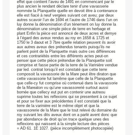
effet que contient l’aveu de 1491 en commencant par le
plus ancien le rendant déclare tenir d’une vavasserie
nommée la Planquette quelle en devoit être à contenance
elle est fiacé à neuf vergées suivant cet aveu; par deux
autres scavoir l’un de 1694 et l’autre de 1746 dans l’un on
luy donne la dénomination d’un ténement on luy donne la
dénomination une simple pièce de terre en herbage et
plant Enfin la pièce est annoncé de deux acres et demye
à l’égard des aveux rendus au roy en 1658 & 1725 et
1750 le 3 daout et 3 7bre quelle relation peuvent ils avoir
aux autres aveux des prétendus tenants puisqu’ils ne
parlent point de la Planquette mais outre ces différences
et ces contrariétés entre les différents actes peut-on
penser que cette pièce prétendue de la Planquette soit
comprise et fasse partie de la terre de la Varinière vendue
par led. contrat lorsqu’il est constaté que cette terre
composoit la vavassorie de la Mare peut être diraton que
cette vavassorie fut lamême que celle de la Planquette
que celle-cy fut comprise où contenué dans la vavassorie
de la Mareaton vu qu’une vavassorerié surtout aussi
bornée que cellecy eut put en contenir une autreou
suprime toutes les reflexions qui se presentent à ce sujet
et pour se fixer aux précédentes il est constaté que la
terre de la varinière est le même objet et que la
vavassorerie de la Mare que le tout relevé du domaine du
roy suivant les dits aveux dont on a parlé avent donc que
par abondance de droit qu’on trace quelque unes des
reflexions qui naissent à la simple lecture des pièces
= AD 61. 1E 1027. (pièce incomplètement photocopiée)