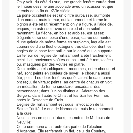
On y voit, du côté du sud, une grande fenêtre carrée dont
le linteau dessine une accolade avec un écusson et que
je crois de la fin du XVIe siècle.
La porte occidentale est un cintre surbaissé, surmonté
d’un cordon, mais le mur, qui la surmonte et forme le
pignon a été refait récemment; on y a figuré, à l’aide de,
briques, un ostensoir avec son pied et son soleil
rayonnant. La flèche, en bois et ardoise, est assez
élégante et se compose d’une, base, carrée surmontée
d’une galerie de même forme en surplomb, laquelle est
couronnée d’une flèche octogone très-élancée; dont les
angles de la hase font saillie sur le carré qui la supporte.
L’intérieur de l’église de Tortisambert a été fraîchement
peint. Les anciennes voûtes en bois ont été remplacées
ou, masquées par des voûtes en plâtre.
Deux petits autels obliques et modernes, entre choeur; et
nef, sont peints en couleur de noyer; le choeur a aussi
été, peint. Les deux fenêtres qui éclairent le sanctuaire
ont reçu, de vitraux peints: au centre de chacun on voit
un médaillon, de forme circulaire, encadrant- des
personnages; dans l’un on distingue l’Adoration des
Bergers, dans l’autre le Christ et les Saintes Femmes
après la Descente de Croix.
L’église de Tortisambert est sous l’invocation de la
Sainte-Trinité. Le duc de Normandie, puis le roi nommait
à la cure.
Nous lisons ce qui suit dans, les notes de M. Louis de
Neuville:
Cette commune a fait autrefois partie de l’élection
d’Argentan. Elle renfermait un fief, celui du Coudray,