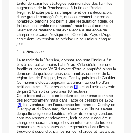
tenter de saisir les stratégies patrimoniales des familles
augeronnes de la Renaissance à la fin de l’Ancien
Régime. D’autre part, sa charpente et de sa décoration,
d’une grande homogénéité, qui conservaient encore de
nombreux témoins ont permis une restauration fidèle, de
fait que l’ensemble nous apparaît maintenant comme
l’élément de référence par excellence d’une école de
charpenterie caractéristique de l’Ouest du Pays d’Auge,
école dont l’extension se précise un peu mieux chaque
jour.
1 – a Historique.
Le manoir de la Varinière, comme son nom l’indique fut
élevé, ou tout au moins habité, au XVIe siècle, par une
famille du nom de VARIN avant d’être la propriété sinon la
demeure de quelques unes des familles connues de la
région: les de Philippe, les de Corday puis les de Gaultier.
Ce manoir s’élevait approximativement au centre d’un
petit domaine – 22 acres environ
[1]
selon l’acte de vente
de juin 1782 soit un peu près 18 hectares.
Cette terre est assise en bordure de l’immense domaine
des Montgommery mais dans l’acte de cession de 1782
[2]
, les vendeurs, en l’occurrence les frères de Corday de
Glatigny et du Renouard, déclarèrent: « qu’ils ne savent
de quelle seigneurie lesdites pièces de terre cy vendues
sont mouvantes et relevantes, ledit seigneur acquéreur
chargé demeurant chargé de s’en informer et de les tenir
mouvantes et relevantes des seigneuries dont elles se
trouveront dépendre, par les rentes, charges et faisances