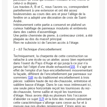
celui-ci a disparu.
Les travées A, B et C, nous l’avons vu, correspondent
partiellement à une extension et ont été assez
bouleversées au cours des ans et pour l’allège de la
fenêtre on a adopté une décoration de croix de Saint-
André..
Intérieurement cette partie a conservé en plafond un
curieux habillage de panneaux moulurés et embrevés
dans des cadres d’assemblage.
Une petite cheminée de pierre, à contrecœur cintré, a été
plaquée au dos du massif principal.
Rien ne subsiste ici de l’ancien accès à l’étage.
1 – b3 Technique d’encorbellement.
Techniquement, la charpente de cette construction se
rattache à une école ou un atelier, assez bien représenté
dans l’ouest du Pays d’Auge et qui jusqu’à ce jour n’a
jamais fait l’objet d’une étude exhaustive
[15]
. Il s’agit en
effet de l’emploi d’un faux-encorbellement mouvementant
la façade, différent de l’encorbellement par panneaux sur
sommiers
[16]
ou du traditionnel encorbellement à trois
pièces: sablière haute de rez-de-chaussée, entretoise et
sablière basse d’étage. Dans le cas nous intéressant ici,
une seule pièce horizontale reçoit les tournisses du rez-
de-chaussée, forme saillie et reçoit les tournisses
d’étage. Nous avons déjà eu plusieurs fois l’occasion
d’aborder ce sujet
[17]
et la liste des manoirs présentant
cette caractéristique s’allonge sans cesse au fur et à
mesure que nos études progressent. Citons ainsi au