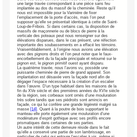
une large travée correspondant à une pièce sans feu
implantée au dos du massif de la cheminée. Reste qu’il
nous est impossible pour la Varinière de fixer
l’emplacement de la porte d’accès, mais l’on peut
supposer qu’elle se présentait identique à cette de Saint-
Loup-de-Fribois. Si dans certains cas, la disposition de
massifs de maçonnerie ou de blocs de pierre à la
verticale des poteaux peut nous renseigner sur des
élévations disparues, dans le cas présent, une réfection
importante des soubassements en a effacé les témoins.
Vraisemblablement, à l’origine nous avions une élévation
avec des pignons droits et l’on peut noter que le faux-
encorbellement du la façade principale et retourné sur le
pignon est, le pignon primitif ouest ayant disparu.
La quatrième travée, nous l’avons vu, possède une
puissante cheminée de pierre de grand appareil. Son
implantation est désaxée vers la façade nord afin de
dégager l’espace nécessaire à la création d’un escalier
dans l’œuvre. D’un type habituel dans les maisons de la
fin du XVe siècle et des premières années du XVIe siècle
de la région, ses corbeaux sont ornés d’une mouluration
très sobre tandis que ses piédroits sont amincis en
façade, ce qui lui confère une grande légèreté malgré sa
masse
[14]
. Quant à la poutre de bois supportant le
manteau elle porte également une mouluration d’une
modénature d’esprit gothique avec ses profils encore
prismatiques dans certaines de ses parties.
Un autre intérêt de cette demeure réside dans le fait
qu’elle a conservé une partie de son lambrissage, en
particulier de celui qui entoure l’escalier à vis, même si