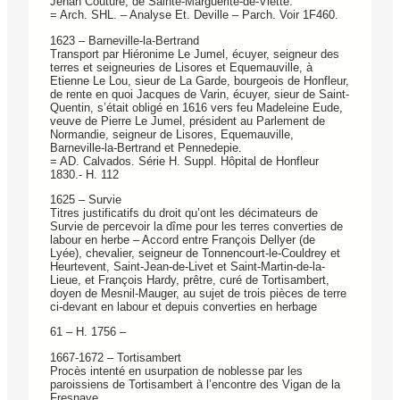
Jehan Couture, de Sainte-Marguerite-de-Viette.
= Arch. SHL. – Analyse Et. Deville – Parch. Voir 1F460.
1623 – Barneville-la-Bertrand
Transport par Hiéronime Le Jumel, écuyer, seigneur des
terres et seigneuries de Lisores et Equemauville, à
Etienne Le Lou, sieur de La Garde, bourgeois de Honfleur,
de rente en quoi Jacques de Varin, écuyer, sieur de Saint-
Quentin, s’était obligé en 1616 vers feu Madeleine Eude,
veuve de Pierre Le Jumel, président au Parlement de
Normandie, seigneur de Lisores, Equemauville,
Barneville-la-Bertrand et Pennedepie.
= AD. Calvados. Série H. Suppl. Hôpital de Honfleur
1830.- H. 112
1625 – Survie
Titres justificatifs du droit qu’ont les décimateurs de
Survie de percevoir la dîme pour les terres converties de
labour en herbe – Accord entre François Dellyer (de
Lyée), chevalier, seigneur de Tonnencourt-­le-Couldrey et
Heurtevent, Saint-Jean-de-Livet et Saint-Martin-de-la-
Lieue, et François Hardy, prêtre, curé de Tortisambert,
doyen de Mesnil-Mauger, au sujet de trois pièces de terre
ci-devant en labour et depuis converties en herbage
61 – H. 1756 –
1667-1672 – Tortisambert
Procès intenté en usurpation de noblesse par les
paroissiens de Tortisambert à l’encontre des Vigan de la
Fresnaye