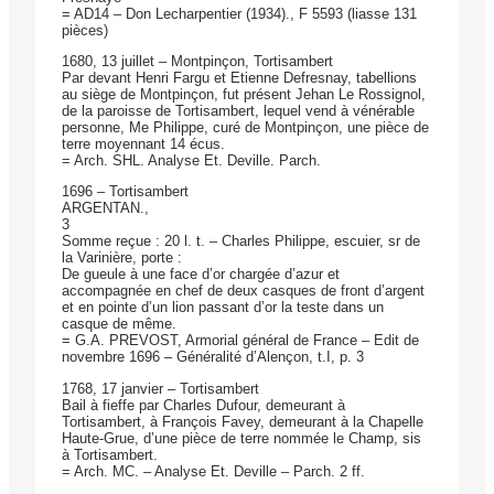
= AD14 – Don Lecharpentier (1934)., F 5593 (liasse 131
pièces)
1680, 13 juillet – Montpinçon, Tortisambert
Par devant Henri Fargu et Etienne Defresnay, tabellions
au siège de Montpinçon, fut présent Jehan Le Rossignol,
de la paroisse de Tortisambert, lequel vend à vénérable
personne, Me Philippe, curé de Montpinçon, une pièce de
terre moyennant 14 écus.
= Arch. SHL. Analyse Et. Deville. Parch.
1696 – Tortisambert
ARGENTAN.,
3
Somme reçue : 20 l. t. – Charles Philippe, escuier, sr de
la Varinière, porte :
De gueule à une face d’or chargée d’azur et
accompagnée en chef de deux casques de front d’argent
et en pointe d’un lion passant d’or la teste dans un
casque de même.
= G.A. PREVOST, Armorial général de France – Edit de
novembre 1696 – Générali­té d’Alençon, t.I, p. 3
1768, 17 janvier – Tortisambert
Bail à fieffe par Charles Dufour, demeurant à
Tortisambert, à François Favey, demeurant à la Chapelle
Haute-Grue, d’une pièce de terre nommée le Champ, sis
à Tortisambert.
= Arch. MC. – Analyse Et. Deville – Parch. 2 ff.