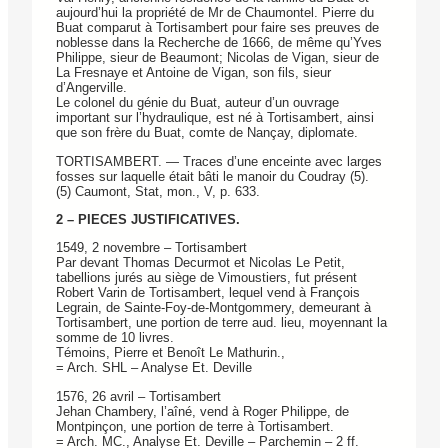
aujourd’hui la propriété de Mr de Chaumontel. Pierre du
Buat comparut à Tortisambert pour faire ses preuves de
noblesse dans la Recherche de 1666, de même qu’Yves
Philippe, sieur de Beaumont; Nicolas de Vigan, sieur de
La Fresnaye et Antoine de Vigan, son fils, sieur
d’Angerville.
Le colonel du génie du Buat, auteur d’un ouvrage
important sur l’hydraulique, est né à Tortisambert, ainsi
que son frère du Buat, comte de Nançay, diplomate.
TORTISAMBERT. — Traces d’une enceinte avec larges
fosses sur laquelle était bâti le manoir du Coudray (5).
(5) Caumont, Stat, mon., V, p. 633.
2 – PIECES JUSTIFICATIVES.
1549, 2 novembre – Tortisambert
Par devant Thomas Decurmot et Nicolas Le Petit,
tabellions jurés au siège de Vimoustiers, fut présent
Robert Varin de Tortisambert, lequel vend à François
Legrain, de Sainte-Foy-de-Montgommery, demeurant à
Tortisambert, une portion de terre aud. lieu, moyennant la
somme de 10 livres.
Témoins, Pierre et Benoît Le Mathurin.,
= Arch. SHL – Analyse Et. Deville
1576, 26 avril – Tortisambert
Jehan Chambery, l’aîné, vend à Roger Philippe, de
Montpinçon, une portion de terre à Tortisambert.
= Arch. MC., Analyse Et. Deville – Parchemin – 2 ff.