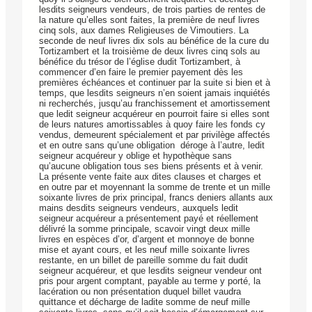
lesdits seigneurs vendeurs, de trois parties de rentes de
la nature qu’elles sont faites, la première de neuf livres
cinq sols, aux dames Religieuses de Vimoutiers. La
seconde de neuf livres dix sols au bénéfice de la cure du
Tortizambert et la troisième de deux livres cinq sols au
bénéfice du trésor de l’église dudit Tortizambert, à
commencer d’en faire le premier payement dès les
premières échéances et continuer par la suite si bien et à
temps, que lesdits seigneurs n’en soient jamais inquiétés
ni recherchés, jusqu’au franchissement et amortissement
que ledit seigneur acquéreur en pourroit faire si elles sont
de leurs natures amortissables à quoy faire les fonds cy
vendus, demeurent spécialement et par privilège affectés
et en outre sans qu’une obligation déroge à l’autre, ledit
seigneur acquéreur y oblige et hypothèque sans
qu’aucune obligation tous ses biens présents et à venir.
La présente vente faite aux dites clauses et charges et
en outre par et moyennant la somme de trente et un mille
soixante livres de prix principal, francs deniers allants aux
mains desdits seigneurs vendeurs, auxquels ledit
seigneur acquéreur a présentement payé et réellement
délivré la somme principale, scavoir vingt deux mille
livres en espèces d’or, d’argent et monnoye de bonne
mise et ayant cours, et les neuf mille soixante livres
restante, en un billet de pareille somme du fait dudit
seigneur acquéreur, et que lesdits seigneur vendeur ont
pris pour argent comptant, payable au terme y porté, la
lacération ou non présentation duquel billet vaudra
quittance et décharge de ladite somme de neuf mille