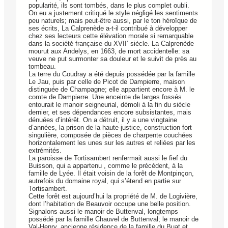
popularité, ils sont tombés, dans le plus complet oubli.
On eu a justement critiqué le style négligé les sentiments
peu naturels; mais peut-être aussi, par le ton héroïque de
ses écrits, La Calprenède a-t-il contribué à développer
chez ses lecteurs cette élévation morale si remarquable
dans la société française du XVII’ siècle. La Calprenède
mourut aux Andelys, en 1663, de mort accidentelle: sa
veuve ne put surmonter sa douleur et le suivit de près au
tombeau.
La terre du Coudray a été depuis possédée par la famille
Le Jau, puis par celle de Picot de Dampierre, maison
distinguée de Champagne; elle appartient encore à M. le
comte de Dampierre. Une enceinte de larges fossés
entourait le manoir seigneurial, démoli à la fin du siècle
dernier, et ses dépendances encore subsistantes, mais
dénuées d’intérêt. On a détruit, il y a une vingtaine
d’années, la prison de la haute-justice, construction fort
singulière, composée de pièces de charpente couchées
horizontalement les unes sur les autres et reliées par les
extrémités.
La paroisse de Tortisambert renfermait aussi le fief du
Buisson, qui a appartenu , comme le précédent, à la
famille de Lyée. Il était voisin de la forêt de Montpinçon,
autrefois du domaine royal, qui s’étend en partie sur
Tortisambert.
Cette forêt est aujourd’hui la propriété de M. de Logivière,
dont l’habitation de Beauvoir occupe une belle position.
Signalons aussi le manoir de Buttenval, longtemps
possédé par la famille Chauvel de Buttenval; le manoir de
Val-Henry, ancienne résidence de la famille du Buat et