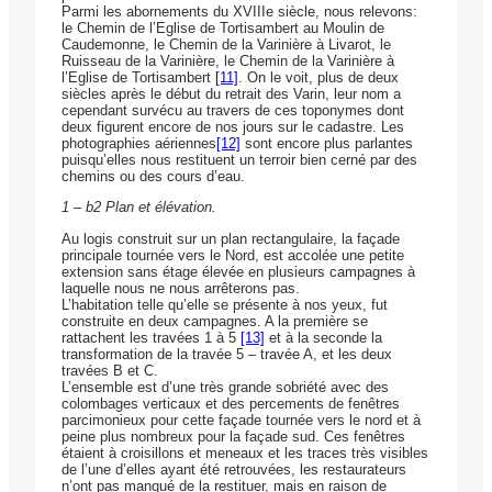
Parmi les abornements du XVIIIe siècle, nous relevons:
le Chemin de l’Eglise de Tortisambert au Moulin de
Caudemonne, le Chemin de la Varinière à Livarot, le
Ruisseau de la Varinière, le Chemin de la Varinière à
l’Eglise de Tortisambert
[11]
. On le voit, plus de deux
siècles après le début du retrait des Varin, leur nom a
cependant survécu au travers de ces toponymes dont
deux figurent encore de nos jours sur le cadastre. Les
photographies aériennes
[12]
sont encore plus parlantes
puisqu’elles nous restituent un terroir bien cerné par des
chemins ou des cours d’eau.
1 – b2 Plan et élévation.
Au logis construit sur un plan rectangulaire, la façade
principale tournée vers le Nord, est accolée une petite
extension sans étage élevée en plusieurs campagnes à
laquelle nous ne nous arrêterons pas.
L’habitation telle qu’elle se présente à nos yeux, fut
construite en deux campagnes. A la première se
rattachent les travées 1 à 5
[13]
et à la seconde la
transformation de la travée 5 – travée A, et les deux
travées B et C.
L’ensemble est d’une très grande sobriété avec des
colombages verticaux et des percements de fenêtres
parcimonieux pour cette façade tournée vers le nord et à
peine plus nombreux pour la façade sud. Ces fenêtres
étaient à croisillons et meneaux et les traces très visibles
de l’une d’elles ayant été retrouvées, les restaurateurs
n’ont pas manqué de la restituer, mais en raison de