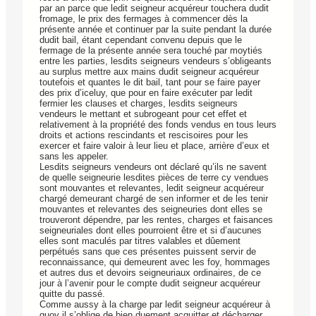
par an parce que ledit seigneur acquéreur touchera dudit
fromage, le prix des fermages à commencer dès la
présente année et continuer par la suite pendant la durée
dudit bail, étant cependant convenu depuis que le
fermage de la présente année sera touché par moytiés
entre les parties, lesdits seigneurs vendeurs s’obligeants
au surplus mettre aux mains dudit seigneur acquéreur
toutefois et quantes le dit bail, tant pour se faire payer
des prix d’iceluy, que pour en faire exécuter par ledit
fermier les clauses et charges, lesdits seigneurs
vendeurs le mettant et subrogeant pour cet effet et
relativement à la propriété des fonds vendus en tous leurs
droits et actions rescindants et rescisoires pour les
exercer et faire valoir à leur lieu et place, arrière d’eux et
sans les appeler.
Lesdits seigneurs vendeurs ont déclaré qu’ils ne savent
de quelle seigneurie lesdites pièces de terre cy vendues
sont mouvantes et relevantes, ledit seigneur acquéreur
chargé demeurant chargé de sen informer et de les tenir
mouvantes et relevantes des seigneuries dont elles se
trouveront dépendre, par les rentes, charges et faisances
seigneuriales dont elles pourroient être et si d’aucunes
elles sont maculés par titres valables et dûement
perpétués sans que ces présentes puissent servir de
reconnaissance, qui demeurent avec les foy, hommages
et autres dus et devoirs seigneuriaux ordinaires, de ce
jour à l’avenir pour le compte dudit seigneur acquéreur
quitte du passé.
Comme aussy à la charge par ledit seigneur acquéreur à
quoy il s’oblige de bien duement acquitter et décharger