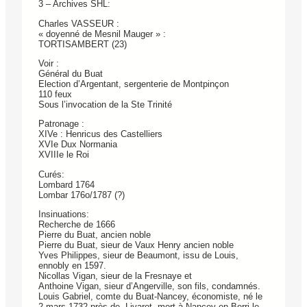
3 – Archives SHL:
Charles VASSEUR :
« doyenné de Mesnil Mauger » :
TORTISAMBERT (23)
Voir :
Général du Buat
Election d’Argentant, sergenterie de Montpinçon
110 feux
Sous l’invocation de la Ste Trinité
Patronage :
XIVe : Henricus des Castelliers
XVIe Dux Normania
XVIIIe le Roi
Curés:
Lombard 1764
Lombar 176o/1787 (?)
Insinuations:
Recherche de 1666
Pierre du Buat, ancien noble
Pierre du Buat, sieur de Vaux Henry ancien noble
Yves Philippes, sieur de Beaumont, issu de Louis,
ennobly en 1597.
Nicollas Vigan, sieur de la Fresnaye et
Anthoine Vigan, sieur d’Angerville, son fils, condamnés.
Louis Gabriel, comte du Buat-Nancey, économiste, né le
2 mars 1732 près de Livarot, mort à Nancey en Berri le