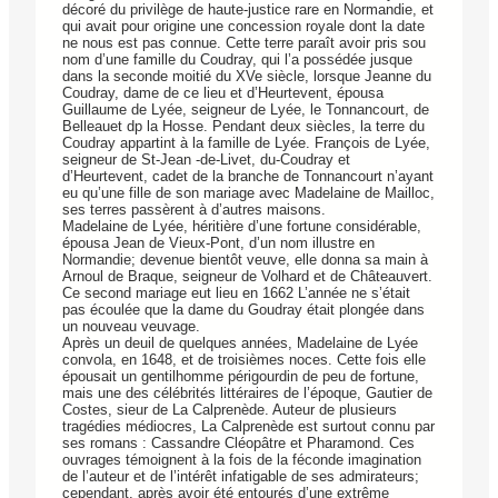
décoré du privilège de haute-justice rare en Normandie, et
qui avait pour origine une concession royale dont la date
ne nous est pas connue. Cette terre paraît avoir pris sou
nom d’une famille du Coudray, qui l’a possédée jusque
dans la seconde moitié du XVe siècle, lorsque Jeanne du
Coudray, dame de ce lieu et d’Heurtevent, épousa
Guillaume de Lyée, seigneur de Lyée, le Tonnancourt, de
Belleauet dp la Hosse. Pendant deux siècles, la terre du
Coudray appartint à la famille de Lyée. François de Lyée,
seigneur de St-Jean -de-Livet, du-Coudray et
d’Heurtevent, cadet de la branche de Tonnancourt n’ayant
eu qu’une fille de son mariage avec Madelaine de Mailloc,
ses terres passèrent à d’autres maisons.
Madelaine de Lyée, héritière d’une fortune considérable,
épousa Jean de Vieux-Pont, d’un nom illustre en
Normandie; devenue bientôt veuve, elle donna sa main à
Arnoul de Braque, seigneur de Volhard et de Châteauvert.
Ce second mariage eut lieu en 1662 L’année ne s’était
pas écoulée que la dame du Goudray était plongée dans
un nouveau veuvage.
Après un deuil de quelques années, Madelaine de Lyée
convola, en 1648, et de troisièmes noces. Cette fois elle
épousait un gentilhomme périgourdin de peu de fortune,
mais une des célébrités littéraires de l’époque, Gautier de
Costes, sieur de La Calprenède. Auteur de plusieurs
tragédies médiocres, La Calprenède est surtout connu par
ses romans : Cassandre Cléopâtre et Pharamond. Ces
ouvrages témoignent à la fois de la féconde imagination
de l’auteur et de l’intérêt infatigable de ses admirateurs;
cependant, après avoir été entourés d’une extrême