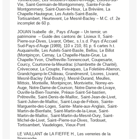
Vie, Saint-Germain-de-Mont­gommery, Sainte-Foi-de-
Montgommery, Saint-Ouen-le-Houx, La Brèvière, La
Chapelle-Hautegrue, Les Autels-Saint-Basile,
Tortisambert, Heurtevent, Le Mesnil-Bacley – M.C. cf. 2e
incomplet de 60 p.
JOUAN Isabelle dir., Pays d’Auge – Un terroir, un
patrimoine – Guide des cantons de: Lisieux II, Saint-
Pierre-sur-Dives, Livarot, Orbec, s.l.s.d. Pays d’Accueil
Sud-Pays-d’Auge (1989), 110 x 210, 81 p. 6 cartes h.t.
Auquainville, Les Autels-Saint-Basile, Bellou, Le Billot
(Montpinçon, Cernay, La Chapelle-Haute-Grue, La
Chapelle-Yvon, Cheffreville-Tonnencourt, Coupesarte,
Courcy, Courtonne-la-Meurdrac (chambrette de Charité),
Crè­vecoeur, La Croupte, Fervaques, La Foletière-Abenon,
Grandchgamp-le-Château, Grandmesnil, Lisores, Livarot,
Mesnil-Bacley (Val-Boutry), Mesnil-Durand, Meulles,
Mittois, Monteille, Montpinçon, Montviette, Norrey-en-
Auge, Notre-Da­me-de-Courson, Notre-Dame-de-Livaye,
Ouville-la-Bien-Tournée, Préaux-Saint-Sé-bastien,
Prêtreville, Saint-Denis-de-Mailloc, Saint-Jean-de-Livet,
Saint-Ju­lien-de-Mailloc, Saint-Loup-de-Fribois, Sainte-
Marguerite-des-Loges, Sainte- Marie-aux-Anglais, Saint-
Martin-de-Bienfaite, Saint-Martin-de-la-Lieue, Saint-
Martin-de-Mailloc, Saint-Martin-du-Mesnil-Oury, Saint-
Michel-de-Livet, Saint–Pierre-sur-Dives, Tordouet,
Tortisambert, Vaudeloges, Vieux-Pont
LE VAILLANT de LA FIEFFE H., Les verreries de la
Normandie