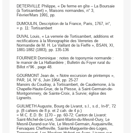
DETERVILLE Philippe, « De ferme en gîte – La Boursaie
(à Tortisambert) », Maisons normandes, n° 3,
Février/Mars 1991, pp.
DUMOULIN, Description de la France, Paris, 1767, in°,
= p. 11: Tortisambert
DUVAL Louis, « La verrerie de Tortisambert, additions et
rectifications à la Monographie des Verreries de
Normandie de M. H. Le Vaillant de la Fieffe », BSAN, XI,
1881-1882 (1883), pp. 135-136
FOURNIER Dominique : notes de toponymie normande :
le manoir de La Halbardière ; Bulletin du Foyer rural du
Billot n°96 , page 48.
GOURMONT Jean de, « Notre excursion de printemps »,
PAR, 14, N° 6, Juin 1964, pp. 25-27
Manoirs du Coudray, à Tortisambert, de Caudemone, à la
Chapelle-Haute-Grue, de la Plesse, à Saint-Germain-de-
Montgommery, de Sainte-Croix, à Survie; église des
Lignerits.
GUILMETH Auguste, Bourg de Livarot, s.l., s.d., In-8°, 72
p. (8 cahiers de 8 p. et 2 cah. de 4 p.)
= M.C. E.D. Br. 1170 – pp. 60-72: Canton de Livarot:
Saint-Michel-de-Livet, Saint-Martin-du-Mesnil-Oury, Le
Mesnil-Durand-sur-Vie, Le Mesnil-Germain, Auquainville,
Fervaques Cheffreville, Sainte-Marguerite-des-Loges,
Tonnencourt, Les Moutiers-Hubert-en-Auge, Lisores-sur-