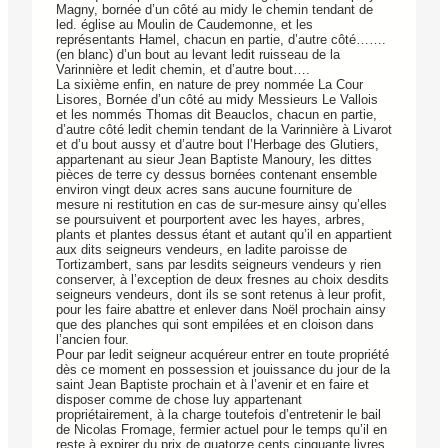
Magny, bornée d’un côté au midy le chemin tendant de
led. église au Moulin de Caudemonne, et les
représentants Hamel, chacun en partie, d’autre côté…….
(en blanc) d’un bout au levant ledit ruisseau de la
Varinnière et ledit chemin, et d’autre bout….
La sixième enfin, en nature de prey nommée La Cour
Lisores, Bornée d’un côté au midy Messieurs Le Vallois
et les nommés Thomas dit Beauclos, chacun en partie,
d’autre côté ledit chemin tendant de la Varinnière à Livarot
et d’u bout aussy et d’autre bout l’Herbage des Glutiers,
appartenant au sieur Jean Baptiste Manoury, les dittes
pièces de terre cy dessus bornées contenant ensemble
environ vingt deux acres sans aucune fourniture de
mesure ni restitution en cas de sur-mesure ainsy qu’elles
se poursuivent et pourportent avec les hayes, arbres,
plants et plantes dessus étant et autant qu’il en appartient
aux dits seigneurs vendeurs, en ladite paroisse de
Tortizambert, sans par lesdits seigneurs vendeurs y rien
conserver, à l’exception de deux fresnes au choix desdits
seigneurs vendeurs, dont ils se sont retenus à leur profit,
pour les faire abattre et enlever dans Noël prochain ainsy
que des planches qui sont empilées et en cloison dans
l’ancien four.
Pour par ledit seigneur acquéreur entrer en toute propriété
dès ce moment en possession et jouissance du jour de la
saint Jean Baptiste prochain et à l’avenir et en faire et
disposer comme de chose luy appartenant
propriétairement, à la charge toutefois d’entretenir le bail
de Nicolas Fromage, fermier actuel pour le temps qu’il en
reste à expirer du prix de quatorze cents cinquante livres