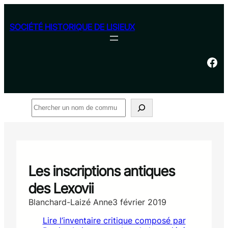
Aller
au
SOCIÉTÉ HISTORIQUE DE LISIEUX
contenu
Facebook
Rechercher
Les inscriptions antiques
des Lexovii
Blanchard-Laizé Anne
3 février 2019
Lire l’inventaire critique composé par