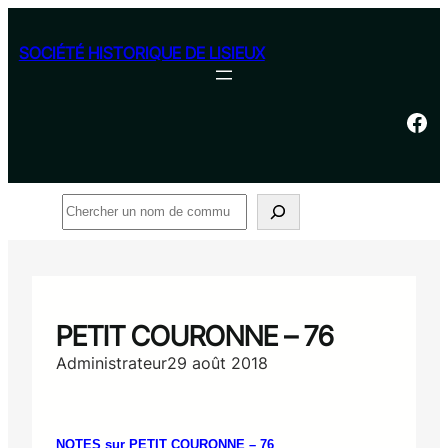
Aller
au
SOCIÉTÉ HISTORIQUE DE LISIEUX
contenu
Facebook
Rechercher
PETIT COURONNE – 76
Administrateur
29 août 2018
NOTES sur PETIT COURONNE – 76