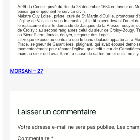
Arrêt du Conseil privé du Roi du 28 décembre 1684 en faveur de Mon
bancs qui empêchent le service divin.
Maistre Guy Loisel, prêtre, curé de St Martin d’Ouillie, promoteur d
l’église de Vallailles sous le crucifix ; il le fit placer devant l’aut
le replacement sur le demande de Jacques de la Presse, écuyer, se
de Croisy ; au second rang après celui du sieur de Croisy-Bougy. Tand
au Sieur Pierre Jouvin, écuyer, seigneur des Loges.
L’Evêque expose au contraire que le banc déplacé appartenait à Mes
Place, seigneur de Garantières, plaignant, qui avait épousé demoisell
momentanément pour réparer l’église, que ledit sieur de Garantières n
mais au sieur de Laval-Barré, à cause de sa femme et qu’ils ne s’y
MORSAN – 27
Laisser un commentaire
Votre adresse e-mail ne sera pas publiée.
Les champ
Commentaire
*