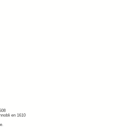
608
ennobli en 1610
e.