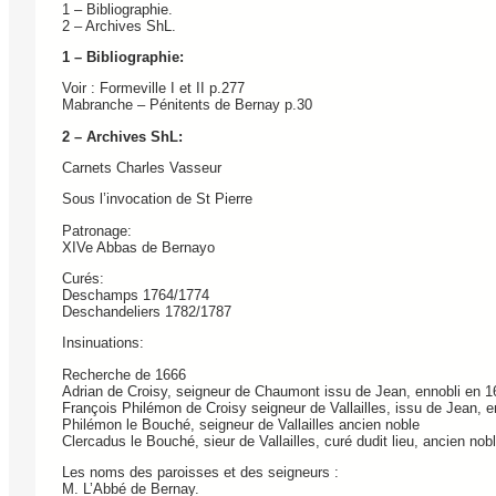
1 – Bibliographie.
2 – Archives ShL.
1 – Bibliographie:
Voir : Formeville I et II p.277
Mabranche – Pénitents de Bernay p.30
2 – Archives ShL:
Carnets Charles Vasseur
Sous l’invocation de St Pierre
Patronage:
XIVe Abbas de Bernayo
Curés:
Deschamps 1764/1774
Deschandeliers 1782/1787
Insinuations:
Recherche de 1666
Adrian de Croisy, seigneur de Chaumont issu de Jean, ennobli en 1
François Philémon de Croisy seigneur de Vallailles, issu de Jean, 
Philémon le Bouché, seigneur de Vallailles ancien noble
Clercadus le Bouché, sieur de Vallailles, curé dudit lieu, ancien nobl
Les noms des paroisses et des seigneurs :
M. L’Abbé de Bernay.