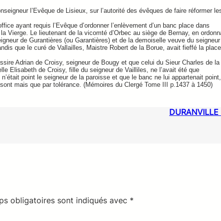
seigneur l’Evêque de Lisieux, sur l’autorité des évêques de faire réformer le
’office ayant requis l’Evêque d’ordonner l’enlèvement d’un banc place dans
el de la Vierge. Le lieutenant de la vicomté d’Orbec au siège de Bernay, en ordonn
igneur de Gurantières (ou Garantières) et de la demoiselle veuve du seigneur
is que le curé de Vallailles, Maistre Robert de la Borue, avait fieffé la place
sire Adrian de Croisy, seigneur de Bougy et que celui du Sieur Charles de la
e Elisabeth de Croisy, fille du seigneur de Vailliles, ne l’avait été que
’était point le seigneur de la paroisse et que le banc ne lui appartenait point,
 sont mais que par tolérance. (Mémoires du Clergé Tome III p.1437 à 1450)
DURANVILLE 
s obligatoires sont indiqués avec
*