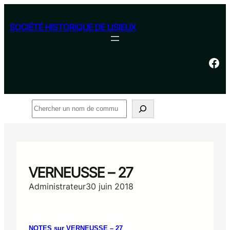
Aller
au
SOCIÉTÉ HISTORIQUE DE LISIEUX
contenu
Facebook
Rechercher
VERNEUSSE – 27
Administrateur
30 juin 2018
NOTES sur VERNEUSSE – 27