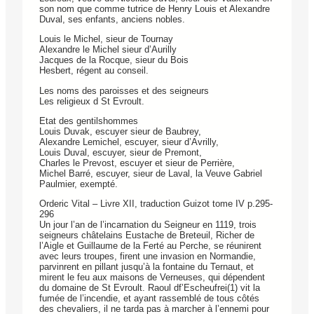
son nom que comme tutrice de Henry Louis et Alexandre
Duval, ses enfants, anciens nobles.
Louis le Michel, sieur de Tournay
Alexandre le Michel sieur d’Aurilly
Jacques de la Rocque, sieur du Bois
Hesbert, régent au conseil.
Les noms des paroisses et des seigneurs
Les religieux d St Evroult.
Etat des gentilshommes
Louis Duvak, escuyer sieur de Baubrey,
Alexandre Lemichel, escuyer, sieur d’Avrilly,
Louis Duval, escuyer, sieur de Premont,
Charles le Prevost, escuyer et sieur de Perrière,
Michel Barré, escuyer, sieur de Laval, la Veuve Gabriel
Paulmier, exempté.
Orderic Vital – Livre XII, traduction Guizot tome IV p.295-
296
Un jour l’an de l’incarnation du Seigneur en 1119, trois
seigneurs châtelains Eustache de Breteuil, Richer de
l’Aigle et Guillaume de la Ferté au Perche, se réunirent
avec leurs troupes, firent une invasion en Normandie,
parvinrent en pillant jusqu’à la fontaine du Ternaut, et
mirent le feu aux maisons de Verneuses, qui dépendent
du domaine de St Evroult. Raoul df’Escheufrei(1) vit la
fumée de l’incendie, et ayant rassemblé de tous côtés
des chevaliers, il ne tarda pas à marcher à l’ennemi pour