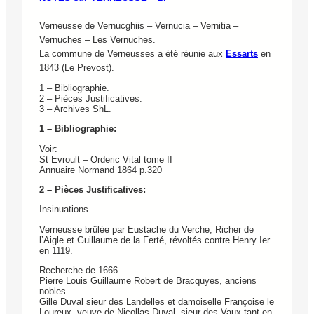
Verneusse de Vernucghiis – Vernucia – Vernitia –
Vernuches – Les Vernuches.
La commune de Verneusses a été réunie aux
Essarts
en
1843 (Le Prevost).
1 – Bibliographie.
2 – Pièces Justificatives.
3 – Archives ShL.
1 – Bibliographie:
Voir:
St Evroult – Orderic Vital tome II
Annuaire Normand 1864 p.320
2 – Pièces Justificatives:
Insinuations
Verneusse brûlée par Eustache du Verche, Richer de
l’Aigle et Guillaume de la Ferté, révoltés contre Henry Ier
en 1119.
Recherche de 1666
Pierre Louis Guillaume Robert de Bracquyes, anciens
nobles.
Gille Duval sieur des Landelles et damoiselle Françoise le
Loureux, veuve de Nicollas Duval, sieur des Vaux tant en