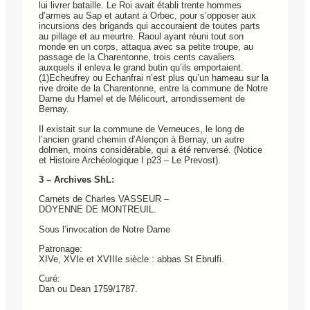
lui livrer bataille. Le Roi avait établi trente hommes
d’armes au Sap et autant à Orbec, pour s’opposer aux
incursions des brigands qui accouraient de toutes parts
au pillage et au meurtre. Raoul ayant réuni tout son
monde en un corps, attaqua avec sa petite troupe, au
passage de la Charentonne, trois cents cavaliers
auxquels il enleva le grand butin qu’ils emportaient.
(1)Echeufrey ou Echanfrai n’est plus qu’un hameau sur la
rive droite de la Charentonne, entre la commune de Notre
Dame du Hamel et de Mélicourt, arrondissement de
Bernay.
Il existait sur la commune de Verneuces, le long de
l’ancien grand chemin d’Alençon à Bernay, un autre
dolmen, moins considérable, qui a été renversé. (Notice
et Histoire Archéologique I p23 – Le Prevost).
3 – Archives ShL:
Carnets de Charles VASSEUR –
DOYENNE DE MONTREUIL.
Sous l’invocation de Notre Dame
Patronage:
XIVe, XVIe et XVIIIe siècle : abbas St Ebrulfi.
Curé:
Dan ou Dean 1759/1787.