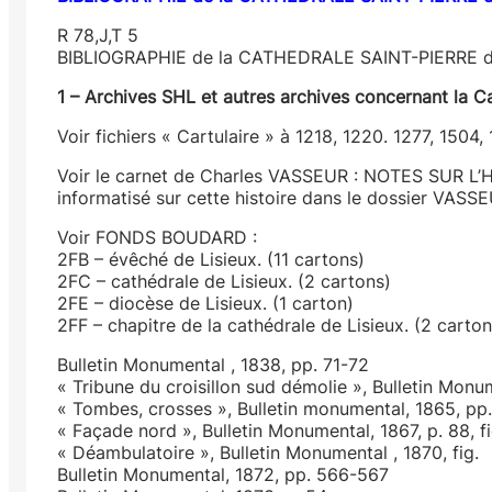
R 78,J,T 5
BIBLIOGRAPHIE de la CATHEDRALE SAINT-PIERRE d
1 – Archives SHL et autres archives concernant la Ca
Voir fichiers « Cartulaire » à 1218, 1220. 1277, 1504,
Voir le carnet de Charles VASSEUR : NOTES SUR L’
informatisé sur cette histoire dans le dossier VASS
Voir FONDS BOUDARD :
2FB – évêché de Lisieux. (11 cartons)
2FC – cathédrale de Lisieux. (2 cartons)
2FE – diocèse de Lisieux. (1 carton)
2FF – chapitre de la cathédrale de Lisieux. (2 carton
Bulletin Monumental , 1838, pp. 71-72
« Tribune du croisillon sud démolie », Bulletin Mon
« Tombes, crosses », Bulletin monumental, 1865, p
« Façade nord », Bulletin Monumental, 1867, p. 88, fi
« Déambulatoire », Bulletin Monumental , 1870, fig.
Bulletin Monumental, 1872, pp. 566-567