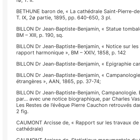
BETHUNE baron de, « La cathédrale Saint-Pierre-de-L
T. IX, 2ø partie, 1895, pp. 640-650, 3 pl.
BILLON Dr Jean-Baptiste-Benjamin, « Statue tombale d
BM – XIII, p. 190, sq.
BILLON Dr Jean-Baptiste-Benjamin, « Notice sur les 
rapport harmonique », BM – XXIV, 1858, p. 142
BILLON Dr Jean-Baptiste-Benjamin, « Epigraphie ca
BILLON Dr Jean-Baptiste-Benjamin, « Campanologie. 
étrangères », AAN, 1865, pp. 37-74;
BILLON Dr Jean-Baptiste-Benjamin, Campanologie. Et
par… avec une notice biographique, par Charles Vasseu
Les Restes de l’évêque Pierre Cauchon retrouvés dans 
2 fig.
CAUMONT Arcisse de, « Rapport sur les travaux de l
cathédrale)
CAUMONT Arcisse de, Statistique monumentale du Cal