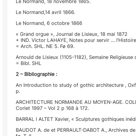
Le Normand, 18 novembre 1865.
Le Normand,14 avril 1866.
Le Normand, 6 octobre 1866
« Grand orgue », Journal de Lisieux, 18 mai 1872
+ IND. Victor LAHAYE, Notes pour servir … l’Histoire
= Arch. SHL. NE 5. Fø 69.
Arnould de Lisieux (1105-1182), Semaine Religieuse 
= Bibl. SHL
2 – Bibliographie :
An Introduction to study of gothic architecture , O
p.
ARCHITECTURE NORMANDE AU MOYEN-AGE. COLLOQ
Corlet 1997 – Vol 2 p 168 à 172.
BARRAL I ALTET Xavier, « Sculptures gothiques inédi
BAUDOT A. de et PERRAULT-DABOT A., Archives de la
fø, T. II.