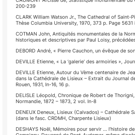
200-239
CLARK William Watson Jr., The Cathedral of Saint-Pi
Thèse Columbia University, 1970, 373 p. Page 5631
COTMAN John, Antiquités monumentales de la Norma
historiques et descriptives par Paul Loisy, précédées
DEBORD André, « Pierre Cauchon, un évêque de son 
DEVILLE Etienne, « La ‘galerie’ des armoiries », Jo
DEVILLE Etienne, Autour du Vème centenaire de Jea
dans la Cathédrale de Lisieux – Extrait du Journal 
Rouen, 1931, In-16, 16 p.
DELISLE Léopold, Chronique de Robert de Thorigni, 
Normandie, 1872 – 1873, 2 vol. In-8
DENEUX Deneux, Lisieux (Calvados) – Cathédrale Sain
(dans le fasc. CRDMH, Charpente Lisieux)
DESHAYS Noël, Mémoires pour servir … l’histoire de
Campigny, Doyenné de Pont-Audemer, même diocèse, d