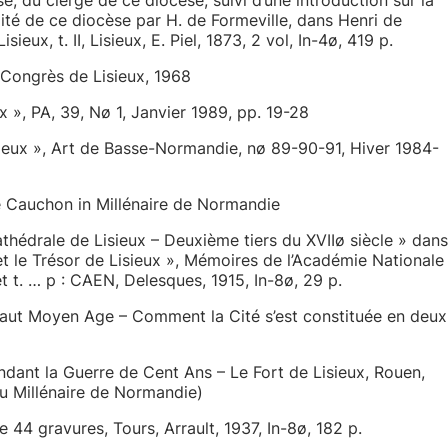
alité de ce diocèse par H. de Formeville, dans Henri de
ux, t. II, Lisieux, E. Piel, 1873, 2 vol, In-4ø, 419 p.
 Congrès de Lisieux, 1968
 », PA, 39, Nø 1, Janvier 1989, pp. 19-28
ieux », Art de Basse-Normandie, nø 89-90-91, Hiver 1984-
 Cauchon in Millénaire de Normandie
hédrale de Lisieux – Deuxième tiers du XVIIø siècle » dans
t le Trésor de Lisieux », Mémoires de l’Académie Nationale
t t. … p : CAEN, Delesques, 1915, In-8ø, 29 p.
aut Moyen Age – Comment la Cité s’est constituée en deux
ant la Guerre de Cent Ans – Le Fort de Lisieux, Rouen,
 du Millénaire de Normandie)
4 gravures, Tours, Arrault, 1937, In-8ø, 182 p.