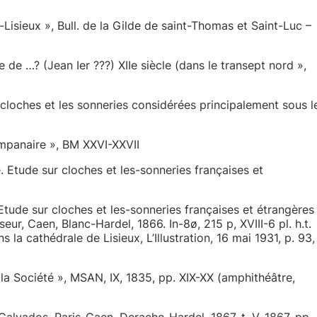
isieux », Bull. de la Gilde de saint-Thomas et Saint-Luc –
e …? (Jean Ier ???) XIIe siècle (dans le transept nord »,
cloches et les sonneries considérées principalement sous l
mpanaire », BM XXVI-XXVII
Etude sur cloches et les-sonneries françaises et
ude sur cloches et les-sonneries françaises et étrangères
r, Caen, Blanc-Hardel, 1866. In-8ø, 215 p, XVIII-6 pl. h.t.
la cathédrale de Lisieux, L’Illustration, 16 mai 1931, p. 93,
a Société », MSAN, IX, 1835, pp. XIX-XX (amphithéâtre,
vados, Paris-Caen, Derache-Hardel, 1867, t. V, 1867, pp.