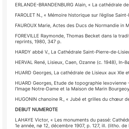
ERLANDE-BRANDENBURG Alain, « La cathédrale de Li
FAROLET N., « Mémoire historique sur l’église Saint-P
FAUROUX Marie, Actes des Ducs de Normandie in MS
FOREVILLE Raymonde, Thomas Becket dans la traditi
reprints, 1980, 347 p.
HARDY abbé V., La Cathédrale Saint-Pierre-de-Lisieux, 
HERVAL René, Lisieux, Caen, Ozanne (c. 1948), In-8ø
HUARD Georges, La cathédrale de Lisieux aux XIe et X
HUARD Georges, Etude de topographie lexovienne – L
l’Image Notre-Dame et la Maison de Marin Bourgeoys, Pa
HUGONIN chanoine R., « Jubé et grilles du chœur de
DEBUT NUMEROTE
LAHAYE Victor, « Les monuments du passé: Cathédrale
1e année, nø 12, décembre 1907, p. 127, ill. (litho. d