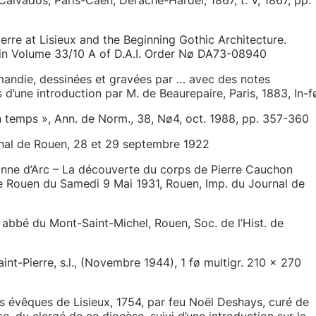
erre at Lisieux and the Beginning Gothic Architecture.
 in Volume 33/10 A of D.A.I. Order Nø DA73-08940
ndie, dessinées et gravées par … avec des notes
 d’une introduction par M. de Beaurepaire, Paris, 1883, In-f
temps », Ann. de Norm., 38, Nø4, oct. 1988, pp. 357-360
urnal de Rouen, 28 et 29 septembre 1922
nne d’Arc – La découverte du corps de Pierre Cauchon
de Rouen du Samedi 9 Mai 1931, Rouen, Imp. du Journal de
abbé du Mont-Saint-Michel, Rouen, Soc. de l’Hist. de
t-Pierre, s.l., (Novembre 1944), 1 fø multigr. 210 x 270
s évêques de Lisieux, 1754, par feu Noël Deshays, curé de
u clergé de ce diocèse, suivi d’une introduction sur la