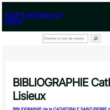
Aller
au
contenu
SOCIÉTÉ HISTORIQUE DE
LISIEUX
Rechercher
BIBLIOGRAPHIE Cathé
Lisieux
BIBLIOGRAPHIE de la CATHEDRALE SAINT-PIERRE d