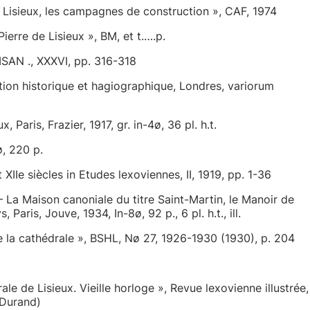
sieux, les campagnes de construction », CAF, 1974
ierre de Lisieux », BM, et t.….p.
AN ., XXXVI, pp. 316-318
on historique et hagiographique, Londres, variorum
Paris, Frazier, 1917, gr. in-4ø, 36 pl. h.t.
, 220 p.
IIe siècles in Etudes lexoviennes, II, 1919, pp. 1-36
a Maison canoniale du titre Saint-Martin, le Manoir de
ris, Jouve, 1934, In-8ø, 92 p., 6 pl. h.t., ill.
 la cathédrale », BSHL, Nø 27, 1926-1930 (1930), p. 204
 de Lisieux. Vieille horloge », Revue lexovienne illustrée,
e Durand)