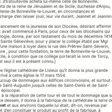
. d’Estouteville acheta lui-même celle de Bonneville.
 de la reine de Jérusalem et de Sicile, duchesse d’Anjou,
âtellenie de Bonneville-la-Louvet, en circonstances et
charge d’en laisser jouir, leur vie durant, Jeannet et Jeannin
avancement de la jeunesse de son Diocèse, désirant affermir
t avait commencé à Paris, pour ceux de ses diocésains qui
héologie, donna, par son testament du mois de décembre 1414
 Sainte Géneviève, pour y placer le collège établi par Mgr
qu’une maison à loyer dans la rue des Prêtres-Saint-Séverin,
e , pour cette fondation, la terre de Bonneville-la-Louvet,
cile, à condition que ce collège porterait le nom de Torcy,
l seul il est à présent connu.]
e l’église cathédrale de Lisieux qu’il donna la plus grande
rivé à cette église le 17 mars 1554.
aucoup de dommages aux édifices circonvoisins, et surtout 
de Saint-Augustin jusqu’à celles de Saint-Denis et de Saint-
 épiscopal.
r à la réparation de cette tour et de tout le dommage que s
e dessein, il donna à la fabrique de la cathédrale la terre d
vet
et aux environs (laquelle lui était, dit-on, revenue par
 d’en constituer le produit au profit de la fabrique, à