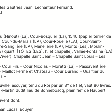
des Gautries Jean, Lechanteur Fernand.
) :
u (Hinout) (La), Cour-Bosquier (La), 1540 (papier terrier de
 Cour-du-Marais (LA), Cour-Rouelle (LA), Cour-Saint-
e-Sanglière (LA), Menellerie (LA), Monts (Les), Moulin-
LE) quart, [TÔTES (LES), h. et chapelle], Vallée-Fontaine (LA
 Vivier), Chapelle Saint Jean – Chapelle Saint Louis – Les
Cour Fils – Cour Nicolas – Moretti (La) – Passaventière
 – Maillot Ferme et Château – Cour Durand – Quartier du
s –
lle, escuyer, tenu du Roi par un 8° de fief, vaut 80 livres.
t-Martin dudit lieu de Bonneboscq, plein fief de Haubert,
ivent dont:
han Lucas. Ecuyer.