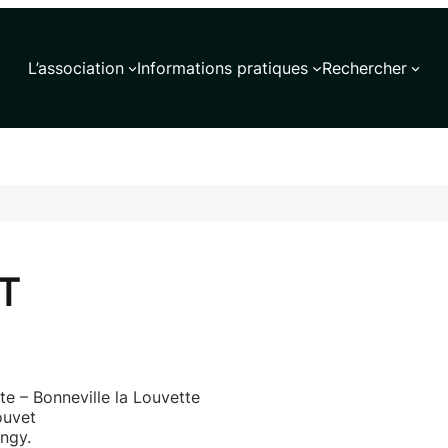
L’association
Informations pratiques
Rechercher
T
tte – Bonneville la Louvette
ouvet
angy.