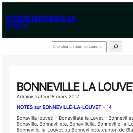
Aller
au
contenu
SOCIÉTÉ HISTORIQUE DE
LISIEUX
Rechercher
BONNEVILLE LA LOUVE
Administrateur
18 mars 2017
NOTES sur BONNEVILLE-LA-LOUVET – 14
Bonavilla louveti – Bonavillata la Lovet – Bonneville
Bonavilla, Bonnavilleta, Bonavillulla. Bonneville-la-L
Bonneville-la-Louvet ou Bonnevillette canton de Bl