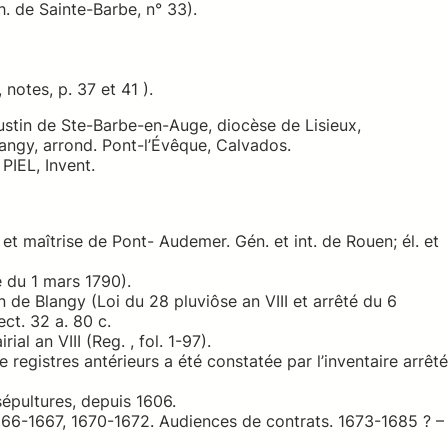
h. de Sainte-Barbe, n° 33).
 notes, p. 37 et 41 ).
gustin de Ste-Barbe-en-Auge, diocèse de Lisieux,
angy, arrond. Pont-l’Évêque, Calvados.
IEL, Invent.
. et maîtrise de Pont- Audemer. Gén. et int. de Rouen; él. et
é du 1 mars 1790).
on de Blangy (Loi du 28 pluviôse an VIII et arrêté du 6
ect. 32 a. 80 c.
al an VIII (Reg. , fol. 1-97).
 registres antérieurs a été constatée par l’inventaire arrêté
épultures, depuis 1606.
666-1667, 1670-1672. Audiences de contrats. 1673-1685 ? –