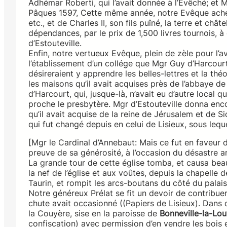
Adhémar Roberti, qui l’avait donnée à l’Evêché; et M
Pâques 1597, Cette même année, notre Evêque acheta
etc., et de Charles II, son fils puîné, la terre et ch
dépendances, par le prix de 1,500 livres tournois, à 
d’Estouteville.
Enfin, notre vertueux Evêque, plein de zèle pour l’
l’établissement d’un collége que Mgr Guy d’Harcour
désireraient y apprendre les belles-lettres et la t
les maisons qu’il avait acquises près de l’abbaye de
d’Harcourt, qui, jusque-là, n’avait eu d’autre local 
proche le presbytère. Mgr d’Estouteville donna encor
qu’il avait acquise de la reine de Jérusalem et de Si
qui fut changé depuis en celui de Lisieux, sous leque
[Mgr le Cardinal d’Annebaut: Mais ce fut en faveur d
preuve de sa générosité, à l’occasion du désastre ar
La grande tour de cette église tomba, et causa be
la nef de l’église et aux voûtes, depuis la chapelle 
Taurin, et rompit les arcs-boutans du côté du palais
Notre généreux Prélat se fit un devoir de contribue
chute avait occasionné ((Papiers de Lisieux). Dans c
la Couyère, sise en la paroisse de
Bonneville-la-Lou
confiscation) avec permission d’en vendre les bois et