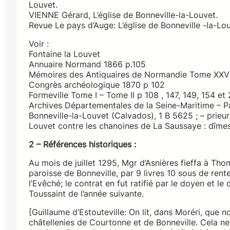
Louvet.
VIENNE Gérard, L’église de Bonneville-la-Louvet.
Revue Le pays d’Auge: L’église de Bonneville -la-Lou
Voir :
Fontaine la Louvet
Annuaire Normand 1866 p.105
Mémoires des Antiquaires de Normandie Tome XXVI
Congrès archéologique 1870 p 102
Formeville Tome I – Tome II p 108 , 147, 149, 154 et
Archives Départementales de la Seine-Maritime – P
Bonneville-la-Louvet (Calvados), 1 B 5625 ; – prieu
Louvet contre les chanoines de La Saussaye : dîme
2 – Références historiques :
Au mois de juillet 1295, Mgr d’Asnières fieffa à Tho
paroisse de Bonneville, par 9 livres 10 sous de rente
l’Evêché; le contrat en fut ratifié par le doyen et le
Toussaint de l’année suivante.
[Guillaume d’Estouteville: On lit, dans Moréri, que n
châtellenies de Courtonne et de Bonneville. Cela ne