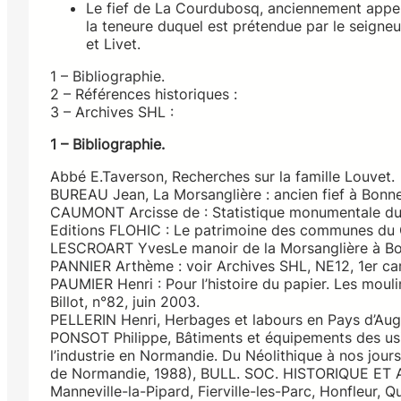
Le fief de La Courdubosq, anciennement appel
la teneure duquel est prétendue par le seigneu
et Livet.
1 – Bibliographie.
2 – Références historiques :
3 – Archives SHL :
1 – Bibliographie.
Abbé E.Taverson, Recherches sur la famille Louvet.
BUREAU Jean, La Morsanglière : ancien fief à Bonne
CAUMONT Arcisse de : Statistique monumentale du
Editions FLOHIC : Le patrimoine des communes du 
LESCROART YvesLe manoir de la Morsanglière à Bon
PANNIER Arthème : voir Archives SHL, NE12, 1er ca
PAUMIER Henri : Pour l’histoire du papier. Les mouli
Billot, n°82, juin 2003.
PELLERIN Henri, Herbages et labours en Pays d’Auge
PONSOT Philippe, Bâtiments et équipements des us
l’industrie en Normandie. Du Néolithique à nos jour
de Normandie, 1988), BULL. SOC. HISTORIQUE ET ARC
Manneville-la-Pipard, Fierville-les-Parc, Honfleur, Q