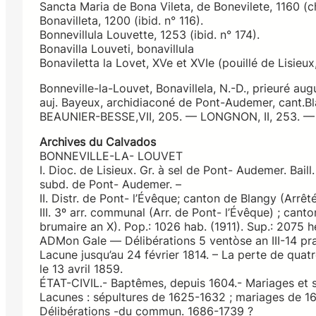
Sancta Maria de Bona Vileta, de Bonevilete, 1160 (c
Bonavilleta, 1200 (ibid. n° 116).
Bonnevillula Louvette, 1253 (ibid. n° 174).
Bonavilla Louveti, bonavillula
Bonaviletta la Lovet, XVe et XVIe (pouillé de Lisieux,
Bonneville-la-Louvet, Bonavillela, N.-D., prieuré au
auj. Bayeux, archidiaconé de Pont-Audemer, cant.Bl
BEAUNIER-BESSE,VII, 205. — LONGNON, II, 253. — P
Archives du Calvados
BONNEVILLE-LA- LOUVET
I. Dioc. de Lisieux. Gr. à sel de Pont- Audemer. Baill
subd. de Pont- Audemer. –
II. Distr. de Pont- l’Évêque; canton de Blangy (Arrêt
III. 3º arr. communal (Arr. de Pont- l’Évêque) ; cant
brumaire an X). Pop.: 1026 hab. (1911). Sup.: 2075 h
ADMon Gale ― Délibérations 5 ventòse an III-14 prairi
Lacune jusqu’au 24 février 1814. – La perte de quatre
le 13 avril 1859.
ÉTAT-CIVIL.- Baptêmes, depuis 1604.- Mariages et s
Lacunes : sépultures de 1625-1632 ; mariages de 1
Délibérations -du commun. 1686-1739 ?