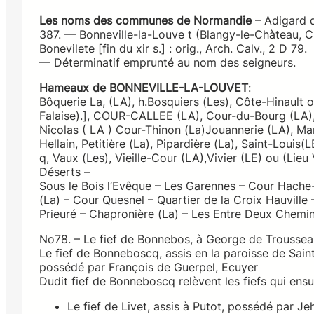
Les noms des communes de Normandie
– Adigard 
387. — Bonneville-la-Louve t (Blangy-le-Chàteau, C.
Bonevilete [fin du xir s.] : orig., Arch. Calv., 2 D 79.
— Déterminatif emprunté au nom des seigneurs.
Hameaux de BONNEVILLE-LA-LOUVET
:
Bôquerie La, (LA), h.Bosquiers (Les), Côte-Hinault o
Falaise).], COUR-CALLEE (LA), Cour-du-Bourg (LA),
Nicolas ( LA ) Cour-Thinon (La)Jouannerie (LA), Mar
Hellain, Petitière (La), Pipardière (La), Saint-Louis(
q, Vaux (Les), Vieille-Cour (LA),Vivier (LE) ou (Lieu
Déserts –
Sous le Bois l’Evêque – Les Garennes – Cour Hache- 
(La) – Cour Quesnel – Quartier de la Croix Hauville
Prieuré – Chapronière (La) – Les Entre Deux Chemin
No78. – Le fief de Bonnebos, à George de Trousseauvi
Le fief de Bonneboscq, assis en la paroisse de Sain
possédé par François de Guerpel, Ecuyer
Dudit fief de Bonneboscq relèvent les fiefs qui ensu
Le fief de Livet, assis à Putot, possédé par Je