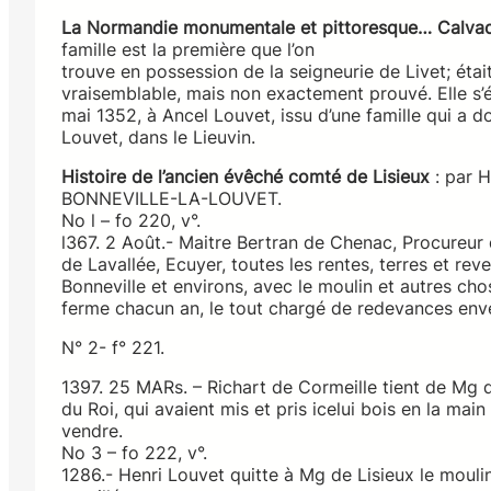
La Normandie monumentale et pittoresque… Calva
famille est la première que l’on
trouve en possession de la seigneurie de Livet; étai
vraisemblable, mais non exactement prouvé. Elle s’éte
mai 1352, à Ancel Louvet, issu d’une famille qui a 
Louvet, dans le Lieuvin.
Histoire de l’ancien évêché comté de Lisieux
: par H
BONNEVILLE-LA-LOUVET.
No l – fo 220, v°.
l367. 2 Août.- Maitre Bertran de Chenac, Procureur
de Lavallée, Ecuyer, toutes les rentes, terres et re
Bonneville et environs, avec le moulin et autres chos
ferme chacun an, le tout chargé de redevances enve
N° 2- f° 221.
1397. 25 MARs. – Richart de Cormeille tient de Mg de
du Roi, qui avaient mis et pris icelui bois en la mai
vendre.
No 3 – fo 222, v°.
1286.- Henri Louvet quitte à Mg de Lisieux le mouli