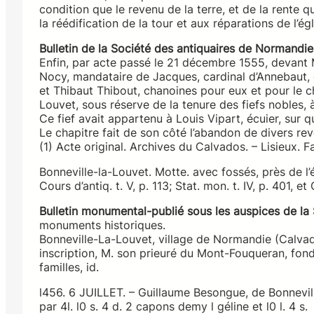
condition que le revenu de la terre, et de la rente q
la réédification de la tour et aux réparations de l’égl
Bulletin de la Société des antiquaires de Normandie
Enfin, par acte passé le 21 décembre 1555, devant Mic
Nocy, mandataire de Jacques, cardinal d’Annebaut, 
et Thibaut Thibout, chanoines pour eux et pour le cha
Louvet, sous réserve de la tenure des fiefs nobles, 
Ce fief avait appartenu à Louis Vipart, écuier, sur qu
Le chapitre fait de son côté l’abandon de divers reve
(1) Acte original. Archives du Calvados. – Lisieux. Fa
Bonneville-la-Louvet. Motte. avec fossés, près de l
Cours d’antiq. t. V, p. 113; Stat. mon. t. IV, p. 401, 
Bulletin monumental-publié sous les auspices de la 
monuments historiques.
Bonneville-La-Louvet, village de Normandie (Calvad
inscription, M. son prieuré du Mont-Fouqueran, fondé 
familles, id.
l456. 6 JUILLET. – Guillaume Besongue, de Bonnevill
par 4l. l0 s. 4 d. 2 capons demy l géline et l0 l. 4 s.