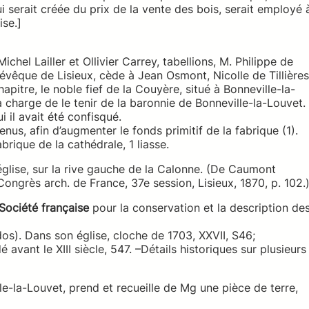
ui serait créée du prix de la vente des bois, serait employé 
ise.]
hel Lailler et Ollivier Carrey, tabellions, M. Philippe de
évêque de Lisieux, cède à Jean Osmont, Nicolle de Tillières
pitre, le noble fief de la Couyère, situé à Bonneville-la-
à charge de le tenir de la baronnie de Bonneville-la-Louvet.
i il avait été confisqué.
nus, afin d’augmenter le fonds primitif de la fabrique (1).
brique de la cathédrale, 1 liasse.
’église, sur la rive gauche de la Calonne. (De Caumont
et Congrès arch. de France, 37e session, Lisieux, 1870, p. 102.
Société française
pour la conservation et la description de
os). Dans son église, cloche de 1703, XXVII, S46;
avant le XIII siècle, 547. –Détails historiques sur plusieurs
e-la-Louvet, prend et recueille de Mg une pièce de terre,