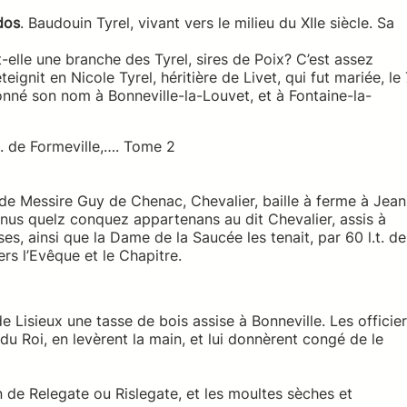
dos
. Baudouin Tyrel, vivant vers le milieu du XIIe siècle. Sa
t-elle une branche des Tyrel, sires de Poix? C’est assez
ignit en Nicole Tyrel, héritière de Livet, qui fut mariée, le 
donné son nom à Bonneville-la-Louvet, et à Fontaine-la-
. de Formeville,…. Tome 2
 de Messire Guy de Chenac, Chevalier, baille à ferme à Jean
venus quelz conquez appartenans au dit Chevalier, assis à
es, ainsi que la Dame de la Saucée les tenait, par 60 l.t. de
rs l’Evêque et le Chapitre.
 Lisieux une tasse de bois assise à Bonneville. Les officie
n du Roi, en levèrent la main, et lui donnèrent congé de le
n de Relegate ou Rislegate, et les moultes sèches et