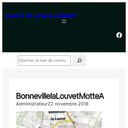
Aller
au
SOCIÉTÉ HISTORIQUE DE LISIEUX
contenu
Facebook
Rechercher
BonnevillelaLouvetMotteA
Administrateur
22 novembre 2018