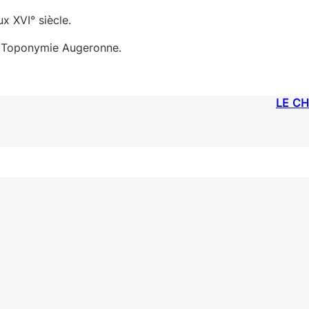
ux XVI° siècle.
s Toponymie Augeronne.
LE C