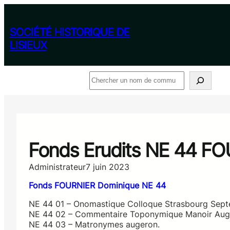
Aller
au
contenu
SOCIÉTÉ HISTORIQUE DE
LISIEUX
Rechercher
Fonds Erudits NE 44 F
Administrateur
7 juin 2023
Fonds FOURNIER Dominique NE 44
NE 44 01 – Onomastique Colloque Strasbourg Sept
NE 44 02 – Commentaire Toponymique Manoir Aug
NE 44 03 – Matronymes augeron.