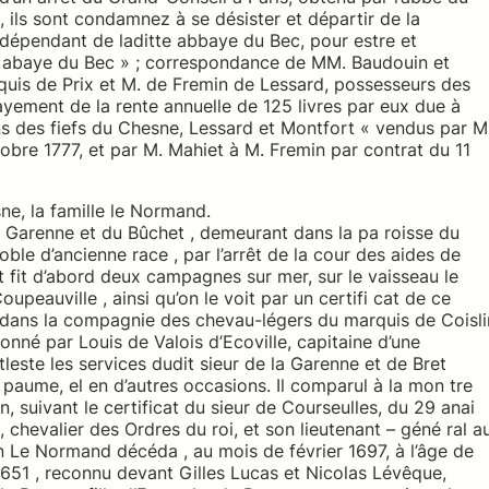
e, ils sont condamnez à se désister et départir de la
 dépendant de laditte abbaye du Bec, pour estre et
e abaye du Bec » ; correspondance de MM. Baudouin et
quis de Prix et M. de Fremin de Lessard, possesseurs des
ayement de la rente annuelle de 125 livres par eux due à
ns des fiefs du Chesne, Lessard et Montfort « vendus par M
obre 1777, et par M. Mahiet à M. Fremin par contrat du 11
ne, la famille le Normand.
 Garenne et du Bûchet , demeurant dans la pa roisse du
ble d’ancienne race , par l’arrêt de la cour des aides de
t fit d’abord deux campagnes sur mer, sur le vaisseau le
eauville , ainsi qu’on le voit par un certifi cat de ce
2, dans la compagnie des chevau-légers du marquis de Coisli
, donné par Louis de Valois d’Ecoville, capitaine d’une
leste les services dudit sieur de la Garenne et de Bret
Ba paume, el en d’autres occasions. Il comparul à la mon tre
n, suivant le certificat du sieur de Courseulles, du 29 anai
 chevalier des Ordres du roi, et son lieutenant – géné ral a
 Le Normand décéda , au mois de février 1697, à l’âge de
 1651 , reconnu devant Gilles Lucas et Nicolas Lévêque,