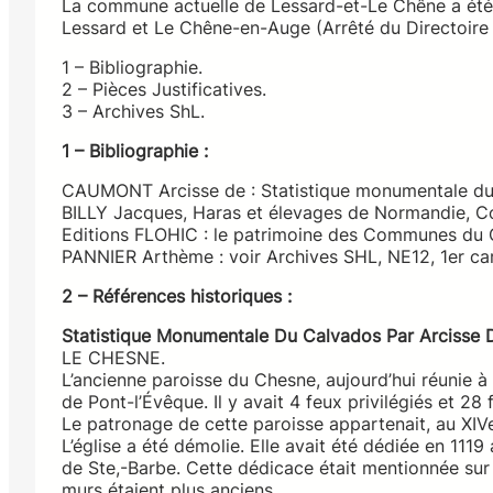
La commune actuelle de Lessard-et-Le Chêne a été c
Lessard et Le Chêne-en-Auge (Arrêté du Directoire 
1 – Bibliographie.
2 – Pièces Justificatives.
3 – Archives ShL.
1 – Bibliographie :
CAUMONT Arcisse de : Statistique monumentale d
BILLY Jacques, Haras et élevages de Normandie, Co
Editions FLOHIC : le patrimoine des Communes du 
PANNIER Arthème : voir Archives SHL, NE12, 1er ca
2 – Références historiques :
Statistique Monumentale Du Calvados Par Arcisse
LE CHESNE.
L’ancienne paroisse du Chesne, aujourd’hui réunie à 
de Pont-l’Évêque. Il y avait 4 feux privilégiés et 28 f
Le patronage de cette paroisse appartenait, au XIVe
L’église a été démolie. Elle avait été dédiée en 1
de Ste,-Barbe. Cette dédicace était mentionnée sur l
murs étaient plus anciens.