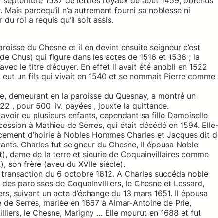
u 26 septembre 1537 de lettres royaux du aout 1459, obtenus
r. Mais parcequ’il n’a autrement fourni sa noblesse ni
u roi a requis qu’il soit assis.
oisse du Chesne et il en devint ensuite seigneur c’est
de Chus) qui figure dans les actes de 1516 et 1538 ; la
vec le titre d’écuyer. En effet il avait été anobli en 1522
 eut un fils qui vivait en 1540 et se nommait Pierre comme
père, demeurant en la paroisse du Quesnay, a montré un
2 , pour 500 liv. payées , jouxte la quittance.
ît avoir eu plusieurs enfants, cependant sa fille Damoiselle
cession à Mathieu de Serres, qui était décédé en 1594. Elle
ement d’hoirie à Nobles Hommes Charles et Jacques dit d
fants. Charles fut seigneur du Chesne, Il épousa Noble
 dame de la terre et sieurie de Coquainvillaires comme
 son frère (aveu du XVIIe siècle).
 transaction du 6 octobre 1612. A Charles succéda noble
 des paroisses de Coquainvilliers, le Chesne et Lessard,
ers, suivant un acte d’échange du 13 mars 1651. Il épousa
ne de Serres, mariée en 1667 à Aimar-Antoine de Prie,
lliers, le Chesne, Marigny … Elle mourut en 1688 et fut