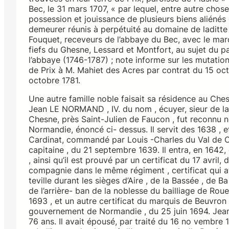
Bec, le 31 mars 1707, « par lequel, entre autre chos
possession et jouissance de plusieurs biens aliénés
demeurer réunis à perpétuité au domaine de laditt
Fouquet, receveurs de l’abbaye du Bec, avec le mar
fiefs du Ghesne, Lessard et Montfort, au sujet du p
l’abbaye (1746-1787) ; note informe sur les mutatio
de Prix à M. Mahiet des Acres par contrat du 15 oct
octobre 1781.
Une autre famille noble faisait sa résidence au Ches
Jean LE NORMAND , IV. du nom , écuyer, sieur de la
Chesne, près Saint-Julien de Faucon , fut reconnu no
Normandie, énoncé ci- dessus. Il servit des 1638 , e
Cardinat, commandé par Louis -Charles du Val de Coup
capitaine , du 21 septembre 1639. Il entra, en 164
, ainsi qu’il est prouvé par un certificat du 17 avril
compagnie dans le même régiment , certificat qui at
teville durant les sièges d’Aire , de la Bassée , de 
de l’arrière- ban de la noblesse du bailliage de Roue
1693 , et un autre certificat du marquis de Beuvron ,
gouvernement de Normandie , du 25 juin 1694. Jean
76 ans. Il avait épousé, par traité du 16 no vembre