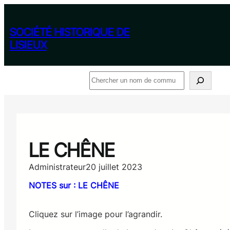
Aller
au
contenu
SOCIÉTÉ HISTORIQUE DE
LISIEUX
Rechercher
LE CHÊNE
Administrateur
20 juillet 2023
NOTES sur : LE CHÊNE
Cliquez sur l’image pour l’agrandir.