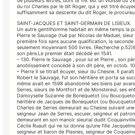
de plusieurs lettres, dont la 1re. est un vidisse d
du roi Charles par le dit Roger, qui y est titré écuye
suffisamment sa descente du dit Roger, le procureur d
SAINT-JACQUES ET SAINT-GERMAIN DE LISIEUX.
Un autre gentilhomme habitait en même temps la par
Pierre le Sauvage (tué par Nicolas de Maduel, sieur 
première fois sans aucune qualification, la seconde a
seulement moyennant 500 livres. (Recherche p.52)Il
son père.Le premier était décédé en 1541.
– 130. Pierre le Sauvage , pour lui et Pierre , son 
anoblissement concédé à son dit père, en octob. 102
– Pierre II se titrait écuyer, sieur du Chesne. Il para
Robert le Sauvage, fut son héritière et porta sa suc
même avait en 1598 abandonné ses biens par avanc
Serres, sieurs de Montfort et de Monstereul, ses en
Damoyselle Suzanne de Bonequetot (ou Boucquetot),
héritière de Jacques de Bonequetot (ou Boucquetot),
Charles de Serres demeurait au Chesne suivant une
seigneur Jean de Serres, escuier, seigneur et patron
demeurant en son manoir sieurial dudit Coquainvilli
Cécile Ruault qui ne lui donna qu’une fille Jacqueli
seigneur et baron de Plasnes, seigneur de Coquainvi