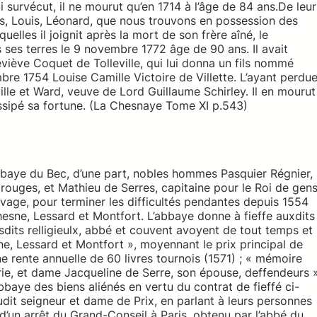
ui survécut, il ne mourut qu’en 1714 à l’âge de 84 ans.De leur
is, Louis, Léonard, que nous trouvons en possession des
uelles il joignit après la mort de son frère aîné, le
ses terres le 9 novembre 1772 âge de 90 ans. Il avait
ève Coquet de Tolleville, qui lui donna un fils nommé
bre 1754 Louise Camille Victoire de Villette. L’ayant perdu
lle et Ward, veuve de Lord Guillaume Schirley. Il en mourut
dissipé sa fortune. (La Chesnaye Tome XI p.543)
abbaye du Bec, d’une part, nobles hommes Pasquier Régnier,
uges, et Mathieu de Serres, capitaine pour le Roi de gen
uvage, pour terminer les difficultés pendantes depuis 1554
 Chesne, Lessard et Montfort. L’abbaye donne à fieffe auxdits
lesdits relligieulx, abbé et couvent avoyent de tout temps et
e, Lessard et Montfort », moyennant le prix principal de
une rente annuelle de 60 livres tournois (1571) ; « mémoire
rie, et dame Jacqueline de Serre, son épouse, deffendeurs 
bbaye des biens aliénés en vertu du contrat de fieffé ci-
audit seigneur et dame de Prix, en parlant à leurs personnes
 d’un arrêt du Grand-Conseil à Paris, obtenu par l’abbé du