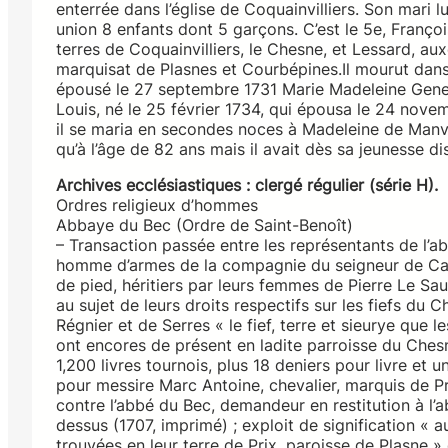
enterrée dans l’église de Coquainvilliers. Son mari l
union 8 enfants dont 5 garçons. C’est le 5e, Franço
terres de Coquainvilliers, le Chesne, et Lessard, auxq
marquisat de Plasnes et Courbépines.Il mourut dans 
épousé le 27 septembre 1731 Marie Madeleine Genevi
Louis, né le 25 février 1734, qui épousa le 24 novem
il se maria en secondes noces à Madeleine de Manvi
qu’à l’âge de 82 ans mais il avait dès sa jeunesse 
Archives ecclésiastiques : clergé régulier (série H).
Ordres religieux d’hommes
Abbaye du Bec (Ordre de Saint-Benoît)
– Transaction passée entre les représentants de l’
homme d’armes de la compagnie du seigneur de Caro
de pied, héritiers par leurs femmes de Pierre Le Sa
au sujet de leurs droits respectifs sur les fiefs du
Régnier et de Serres « le fief, terre et sieurye que 
ont encores de présent en ladite parroisse du Chesn
1,200 livres tournois, plus 18 deniers pour livre et 
pour messire Marc Antoine, chevalier, marquis de P
contre l’abbé du Bec, demandeur en restitution à l’a
dessus (1707, imprimé) ; exploit de signification « 
trouvées en leur terre de Prix, paroisse de Plasne »