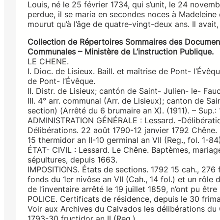
Louis, né le 25 février 1734, qui s’unit, le 24 novemb
perdue, il se maria en secondes noces à Madeleine d
mourut qu’à l’âge de quatre-vingt-deux ans. Il avait,
Collection de Répertoires Sommaires des Document
Communales – Ministère de L’instruction Publique.
LE CHENE.
I. Dioc. de Lisieux. Baill. et maîtrise de Pont- l’Évêq
de Pont- l’Évêque.
II. Distr. de Lisieux; cantón de Saint- Julien- le- Fa
III. 4° arr. communal (Arr. de Lisieux); canton de Sai
section) (Arrêté du 6 brumaire an X). (1911). – Sup.
ADMINISTRATION GÉNÉRALE : Lessard. -Délibérations
Délibérations. 22 août 1790-12 janvier 1792 Chêne. 
15 thermidor an II-10 germinal an VII (Reg., fol. 1-84)
ÉTAT- CIVIL : Lessard. Le Chêne. Baptèmes, mariage
sépultures, depuis 1663.
IMPOSITIONS. États de sections. 1792 15 cah., 276 fo
fonds du 1er nivôse an VII (Cah., 14 fol.) et un rôle
de l’inventaire arrêté le 19 juillet 1859, n’ont pu être
POLICE. Certificats de résidence, depuis le 30 frimai
Voir aux Archives du Calvados les délibérations du 
1793-30 fructidor an II (Reg.)