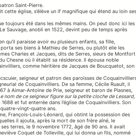
atron Saint-Pierre.
t cette église, s’élève un if magnifique qui étend au loin se
e toujours été dans les mêmes mains. On peut donc ici les
 Le Sauvage, anobli en 1522, devint peu de temps après
en qu’il paraisse avoir eu plusieurs enfants, sa fille,
porta ses biens à Mathieu de Serres, ou plutôt elle les
es Charles et Jacques, dits de Serres, sieurs de Montfort
du Chesne où il établit sa résidence. Il épousa noble
nvilliers, comme héritière de Jacques de Boucquetot, son
scuier, seigneur et patron des paroisses de Coquainvilliers
eurial de Coquainvilliers. De sa femme, Cécile Ruault, il
1667 à Aimar-Antoine de Prie, seigneur et baron de Plasnes,
e nom de ce seigneur figure sur la petite cloche de Lessard,
n 1688 et fut enterrée dans l’église de Coquainvilliers. Son
e quatre-vingt-quatre ans.
ième, François-Louis-Léonard, qui obtint la possession des
uelles il ajouta, après la mort de son frère aîné, le
ses terres, le 9 novembre 1772, âgé de 90 ans. Il avait
viève Coquet de Tolleville, qui lui donna un fils, nommé