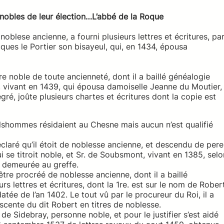
 nobles de leur élection…L’abbé de la Roque
 noblese ancienne, a fourni plusieurs lettres et écritures, pa
acques le Portier son bisayeul, qui, en 1434, épousa
re noble de toute ancienneté, dont il a baillé généalogie
 vivant en 1439, qui épousa damoiselle Jeanne du Moutier,
gré, joûte plusieurs chartes et écritures dont la copie est
ilshommes résidaient au Chesne mais aucun n’est qualifié
déclaré qu’il étoit de noblesse ancienne, et descendu de pere
ui se titroit noble, et Sr. de Soubsmont, vivant en 1385, selo
est demeurée au greffe.
être procréé de noblesse ancienne, dont il a baillé
eurs lettres et écritures, dont la 1re. est sur le nom de Rober
atée de l’an 1402. Le tout vû par le procureur du Roi, il a
descente du dit Robert en titres de noblesse.
de Sidebray, personne noble, et pour le justifier s’est aidé