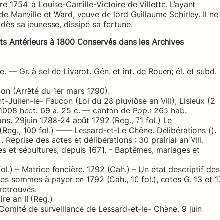
re 1754, à Louise-Camille-Victoire de Villette. L’ayant
e Manville et Ward, veuve de lord Guillaume Schirley. Il ne
 dès sa jeunesse, dissipé sa fortune.
s Antérieurs à 1800 Conservés dans les Archives
ue. — Gr. à sel de Livarot. Gén. et int. de Rouen; él. et subd.
ucon (Arrêté du 1er mars 1790).
nt-Julien-le- Faucon (Loi du 28 pluviôse an VIII); Lisieux (2
: 1008 hect. 69 a. 25 c. — canton de Pop.: 265 hab.
. 29juin 1788-24 août 1792 (Reg., 71 fol.) Le
(Reg., 100 fol.) ―― Lessard-et-Le Chêne. Délibérations ().
. Reprise des actes et délibérations : 30 prairial an VIII.
s et sépultures, depuis 1671. – Baptêmes, mariages et
l.) – Matrice foncière. 1792 (Cah.) – Un état descriptif des
 des sommes à payer en 1792 (Cah., 10 fol.), cotes G. 13 et 1
 retrouvés.
re an II (Reg.)
Comité de surveillance de Lessard-et-le- Chène. 9 juin