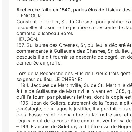
Recherche faite en 1540, parles élus de Lisieux des
PIENCOURT.
Constant le Portier, Sr. du Chesne , pour justifier sa
lesquelles il disoit estre justifiée sa descente de J
damoiselle Isabeau Borel.
HEUGON.
157. Guillaume des Chesnes, Sr, du lieu, a déclaré êt
commençante à Guillaume des Chesnes, Sr. du lieu ,
desquels il a dit fournir sa descente de degré, en de
demeurée au greffe.
Lors de la Recherche des Elus de Lisieux trois gent
seigneur du lieu. LE CHESNE:
– 194. Jacques de Martinville, Sr. de St.-Martin, a 
à fils de Guillaume de Martinville, vivant en 1385, q
qu’il l’a fourni par plusieurs lettres, dont la copie 
– 195. Jean de Soliers, autrement de la Fosse, a dit 
généalogie, pour laquelle justifier, il a produit plusi
de la Fosse, valet de chambre du Roi notre sire, et d
requis le dit de la Fosse être contraint vérifier sa 
– 196. François de Sidebray a dit être issu de Roger 