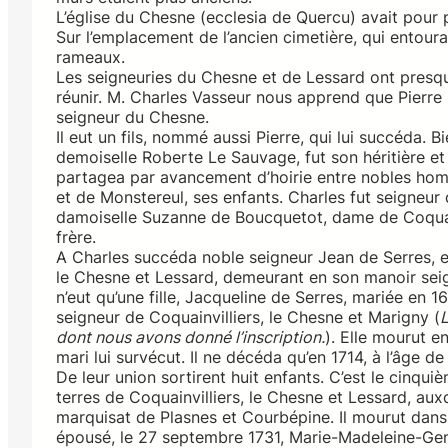
L’église du Chesne (ecclesia de Quercu) avait pour p
Sur l’emplacement de l’ancien cimetière, qui entourai
rameaux.
Les seigneuries du Chesne et de Lessard ont presqu
réunir. M. Charles Vasseur nous apprend que Pierre
seigneur du Chesne.
Il eut un fils, nommé aussi Pierre, qui lui succéda. Bi
demoiselle Roberte Le Sauvage, fut son héritière et 
partagea par avancement d’hoirie entre nobles homm
et de Monstereul, ses enfants. Charles fut seigneur 
damoiselle Suzanne de Boucquetot, dame de Coquai
frère.
A Charles succéda noble seigneur Jean de Serres, ec
le Chesne et Lessard, demeurant en son manoir seign
n’eut qu’une fille, Jacqueline de Serres, mariée en 
seigneur de Coquainvilliers, le Chesne et Marigny (
L
dont nous avons donné l’inscription.
). Elle mourut e
mari lui survécut. Il ne décéda qu’en 1714, à l’âge d
De leur union sortirent huit enfants. C’est le cinqu
terres de Coquainvilliers, le Chesne et Lessard, auxq
marquisat de Plasnes et Courbépine. Il mourut dans 
épousé, le 27 septembre 1731, Marie-Madeleine-Gene