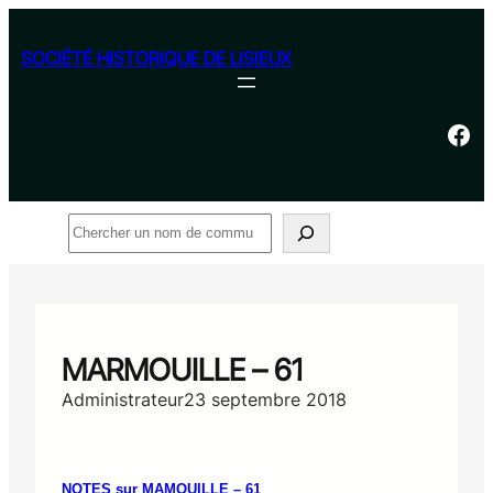
Aller
au
SOCIÉTÉ HISTORIQUE DE LISIEUX
contenu
Facebook
Rechercher
MARMOUILLE – 61
Administrateur
23 septembre 2018
NOTES sur MAMOUILLE – 61