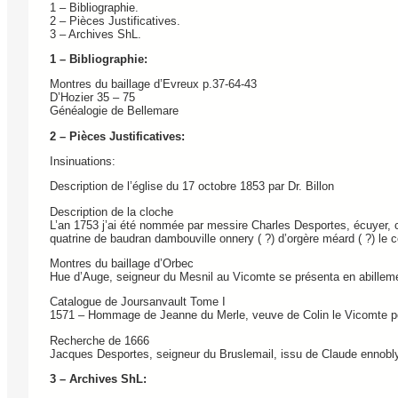
1 – Bibliographie.
2 – Pièces Justificatives.
3 – Archives ShL.
1 – Bibliographie:
Montres du baillage d’Evreux p.37-64-43
D’Hozier 35 – 75
Généalogie de Bellemare
2 – Pièces Justificatives:
Insinuations:
Description de l’église du 17 octobre 1853 par Dr. Billon
Description de la cloche
L’an 1753 j’ai été nommée par messire Charles Desportes, écuyer, 
quatrine de baudran dambouville onnery ( ?) d’orgère méard ( ?) le c
Montres du baillage d’Orbec
Hue d’Auge, seigneur du Mesnil au Vicomte se présenta en abille
Catalogue de Joursanvault Tome I
1571 – Hommage de Jeanne du Merle, veuve de Colin le Vicomte pour
Recherche de 1666
Jacques Desportes, seigneur du Bruslemail, issu de Claude ennobl
3 – Archives ShL: