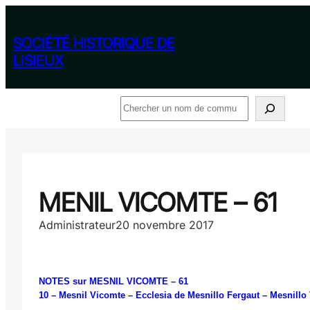
Aller
au
contenu
SOCIÉTÉ HISTORIQUE DE
LISIEUX
Rechercher
MENIL VICOMTE – 61
Administrateur
20 novembre 2017
NOTES sur MESNIL VICOMTE – 61
10 – Mesnil Vicomte – Ecclesia de Mesnillo Fergaut – Mesnillo