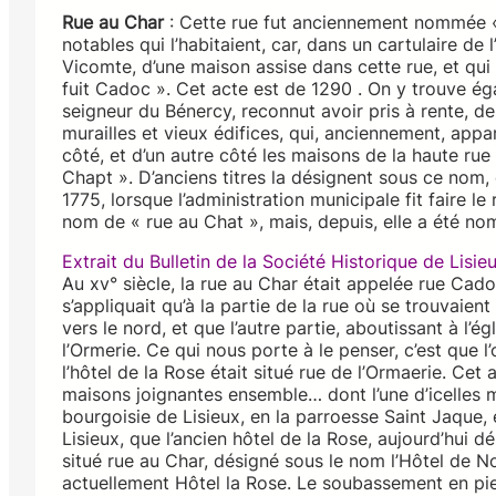
Rue au Char
: Cette rue fut anciennement nommée « 
notables qui l’habitaient, car, dans un cartulaire de 
Vicomte, d’une maison assise dans cette rue, et q
fuit Cadoc ». Cet acte est de 1290 . On y trouve éga
seigneur du Bénercy, reconnut avoir pris à rente, de
murailles et vieux édifices, qui, anciennement, ap
côté, et d’un autre côté les maisons de la haute ru
Chapt ». D’anciens titres la désignent sous ce nom, 
1775, lorsque l’administration municipale fit faire le
nom de « rue au Chat », mais, depuis, elle a été n
Extrait du Bulletin de la Société Historique de Lisi
Au xv° siècle, la rue au Char était appelée rue Cad
s’appliquait qu’à la partie de la rue où se trouvaient l
vers le nord, et que l’autre partie, aboutissant à l’
l’Ormerie. Ce qui nous porte à le penser, c’est que
l’hôtel de la Rose était situé rue de l’Ormaerie. Cet
maisons joignantes ensemble… dont l’une d’icelles ma
bourgoisie de Lisieux, en la parroesse Saint Jaque, e
Lisieux, que l’ancien hôtel de la Rose, aujourd’hui 
situé rue au Char, désigné sous le nom l’Hôtel de
actuellement Hôtel la Rose. Le soubassement en pierre