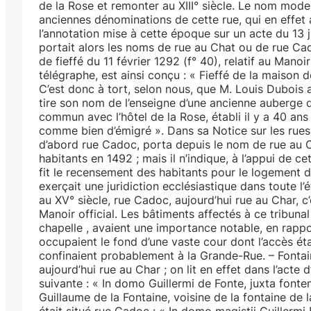
de la Rose et remonter au XIII° siècle. Le nom mode
anciennes dénominations de cette rue, qui en effet a
l’annotation mise à cette époque sur un acte du 13 jui
portait alors les noms de rue au Chat ou de rue Ca
de fieffé du 11 février 1292 (f° 40), relatif au Mano
télégraphe, est ainsi conçu : « Fieffé de la maison 
C’est donc à tort, selon nous, que M. Louis Dubois a 
tire son nom de l’enseigne d’une ancienne auberge q
commun avec l’hôtel de la Rose, établi il y a 40 an
comme bien d’émigré ». Dans sa Notice sur les rues 
d’abord rue Cadoc, porta depuis le nom de rue au Cha
habitants en 1492 ; mais il n’indique, à l’appui de c
fit le recensement des habitants pour le logement de
exerçait une juridiction ecclésiastique dans toute l’
au XV° siècle, rue Cadoc, aujourd’hui rue au Char, c’é
Manoir official. Les bâtiments affectés à ce tribuna
chapelle , avaient une importance notable, en rapport 
occupaient le fond d’une vaste cour dont l’accès ét
confinaient probablement à la Grande-Rue. – Fontain
aujourd’hui rue au Char ; on lit en effet dans l’acte d’
suivante : « In domo Guillermi de Fonte, juxta fonte
Guillaume de la Fontaine, voisine de la fontaine de l
était situé rue Cadoc : « In domo magistii Guillerm