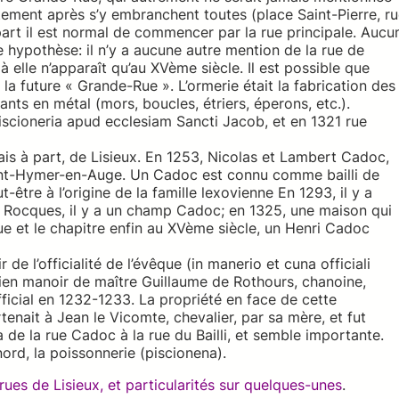
tement après s’y embranchent toutes (place Saint-Pierre, r
art il est normal de commencer par la rue principale. Aucu
e hypothèse: il n’y a aucune autre mention de la rue de
 elle n’apparaît qu’au XVème siècle. Il est possible que
 la future « Grande-Rue ». L’ormerie était la fabrication des
ts en métal (mors, boucles, étriers, éperons, etc.).
scioneria apud ecclesiam Sancti Jacob, et en 1321 rue
is à part, de Lisieux. En 1253, Nicolas et Lambert Cadoc,
aint-Hymer-en-Auge. Un Cadoc est connu comme bailli de
-être à l’origine de la famille lexovienne En 1293, il y a
 à Rocques, il y a un champ Cadoc; en 1325, une maison qui
que et le chapitre enfin au XVème siècle, un Henri Cadoc
 de l’officialité de l’évêque (in manerio et cuna officiali
ancien manoir de maître Guillaume de Rothours, chanoine,
ficial en 1232-1233. La propriété en face de cette
tenait à Jean le Vicomte, chevalier, par sa mère, et fut
va de la rue Cadoc à la rue du Bailli, et semble importante.
nord, la poissonnerie (piscionena).
ues de Lisieux, et particularités sur quelques-unes
.