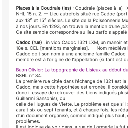
Places à la Coudraie (les)
: Coudraie (places à la) →
NHL 15 n. 2. — Lieu autrefois situé rue Cadoc (port
e
e
aux 13
et 15
siècles. Le site de la Poissonnerie M
à nos jours. En 1293, on trouve la mention d’une
pis
Ce site semble correspondre au lieu parfois appelé
Cadoc (rue)
: in vico Cadoc 1321 LXM, un manoir e
18e s. CEL [mentions marginales]. — Nom médiéval 
Cadoc doit son nom à une ancienne famille Cadoc, d
membre est à l’origine de l’appellation (si tant est q
Buon Olivier: La topographie de Lisieux au début du
BSHL n° 34.
La première rue citée dans l’échange de 1321 est la 
Cadoc, mais cette hypothèse est erronée. II considè
donc il essaye de retrouver des biens indiqués pl
Guillermi Sansonis), ou
celle de Hugues de Viette. Le problème est que s’il
aurait six ou sept tenants, et à chaque fois, les ré
d’un document organisé, comme indiqué plus haut, 
problèmes.
Il est logique de voir dans la rue de Lormerie la f