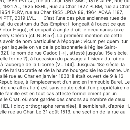
DD, 1869 PVLCa, rue au Char 1867 SMC, 1876 ALPE, Rue du
 1921 AL, 1925 BSHL, Rue au Char 1927 PLBM, rue au Char
 1954 PLRV, rue au Char 1955 LPDA 89, 1964 ACAA 1187,
PTT, 2019 LVL. — C’est l’une des plus anciennes rues de
al) du castrum du Bas-Empire; il longeait à l’ouest ce que
ictor Hugo), et coupait à angle droit le decumanus (axe
Henry Chéron [cf. NLR 57]. La première mention de cette
 avoir de nom particulier à l’époque : vicum per quem itur
par laquelle on va de la poissonnerie à l’église Saint-
1321) le nom de rue Cadoc [→], attesté jusqu’au 15e siècle.
le forme ?), à l’occasion du passage à Lisieux du roi du
à l’auberge de la Licorne [VL 144]. Jusqu’au 18e siècle, la
er de l’aristocratie et de la haute bourgeoisie lexovienne. Un
tallé rue au Char en janvier 1838; il était ouvert de 9 à 16
la République, à l’emplacement d’un ancien immeuble Burel. Le
te une altération) est sans doute celui d’un propriétaire no
 famille est en tout cas attesté formellement par un
s le Chat, où sont gardés des canons au nombre de ceux
 [HEL I dlxv; orthographe remaniée]. Il semblerait, d’après H.
uelle rue au Char. Le 31 août 1513, une section de la rue au