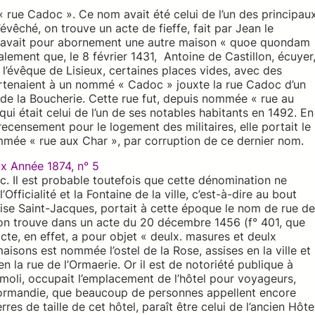
rue Cadoc ». Ce nom avait été celui de l’un des principau
l’évêché, on trouve un acte de fieffe, fait par Jean le
ui avait pour abornement une autre maison « quoe quondam
lement que, le 8 février 1431, Antoine de Castillon, écuyer
 l’évêque de Lisieux, certaines places vides, avec des
partenaient à un nommé « Cadoc » jouxte la rue Cadoc d’un
e de la Boucherie. Cette rue fut, depuis nommée « rue au
qui était celui de l’un de ses notables habitants en 1492. En
 recensement pour le logement des militaires, elle portait le
ommée « rue aux Char », par corruption de ce dernier nom.
eux Année 1874, n° 5
oc. Il est probable toutefois que cette dénomination ne
’Officialité et la Fontaine de la ville, c’est-à-dire au bout
église Saint-Jacques, portait à cette époque le nom de rue de
 l’on trouve dans un acte du 20 décembre 1456 (f° 401, que
 acte, en effet, a pour objet « deulx. masures et deulx
isons est nommée l’ostel de la Rose, assises en la ville et
n la rue de l’Ormaerie. Or il est de notoriété publique à
démoli, occupait l’emplacement de l’hôtel pour voyageurs,
 Normandie, que beaucoup de personnes appellent encore
s de taille de cet hôtel, paraît être celui de l’ancien Hôte