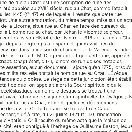
rne de rue au Char est une corruption de l’une des
 été appelée au XVII° siècle, rue au Chat, comme l’établit
llet 1445 (f° 47) et de laquelle il résulte que cette rue
dot. Une autre annotation, du même temps, mise sur un act
ir de la Licorne, situé rue au Char, en face des bureaux du
de la Licorne rue au chat, par Jehan le Vicomte seigneur.
écrit dans son Histoire de Lisieux, II, 316 : « La rue au Cha
ui depuis longtemps a disparu et qui n’avait rien de
s environ dans la maison du chanoine de la Varende, vendue
de Lisieux, p. 6, M. Dingremont dit que cette rue, appelée
pt. Chapt était, dit-il, le nom de l’un de ses notables
ette assertion, aucun document; il ajoute qu’en 1775, lorsqu’
s militaires, elle portait le nom de rue au Chat. L’Évêque
étendue du diocèse. Le siège de cette juridiction était établi
tait ce que l’on appelait alors la Court spirituelle ou le
l ecclésiastique, au nombre desquels se trouvait une
avec l’étendue de la juridiction spirituelle de l’évêque ; il
ait par la rue au Char, et dont quelques dépendances
e de la ville. Cette fontaine se trouvait rue Cadoc,
échange déjà cité, du 21 juillet 1321 (f° 17), l’indication
m civitatis. » Or il résulte du même acte que la maison de
a cité, était contiguë à l’héritage de Guillaume Baston, leque
i Baston in vico Cadoc, juxta domum seu plateam Guillermi