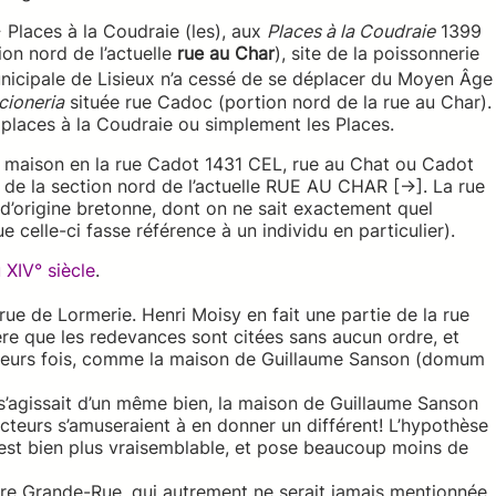
 Places à la Coudraie (les), aux
Places à la Coudraie
1399
ion nord de l’actuelle
rue au Char
), site de la poissonnerie
unicipale de Lisieux n’a cessé de se déplacer du Moyen Âge
cioneria
située rue Cadoc (portion nord de la rue au Char).
 places à la Coudraie ou simplement les Places.
t maison en la rue Cadot 1431 CEL, rue au Chat ou Cadot
de la section nord de l’actuelle RUE AU CHAR [→]. La rue
’origine bretonne, dont on ne sait exactement quel
ue celle-ci fasse référence à un individu en particulier).
 XIV° siècle
.
rue de Lormerie. Henri Moisy en fait une partie de la rue
re que les redevances sont citées sans aucun ordre, et
usieurs fois, comme la maison de Guillaume Sanson (domum
 s’agissait d’un même bien, la maison de Guillaume Sanson
dacteurs s’amuseraient à en donner un différent! L’hypothèse
est bien plus vraisemblable, et pose beaucoup moins de
uture Grande-Rue, qui autrement ne serait jamais mentionnée