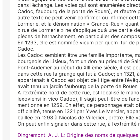
dans l’échange. Les voies qui sont énumérées direc
Cadoc, faubourg de la porte de Rouen), et d’autre p
autre texte ne peut venir confirmer ou infirmer cett
Lormerie, et la dénomination « Grande-Rue » quant à
« rue de Lormerie » ne s’applique qu’à une partie de
pièces de harnachement, en particulier des composan
En 1293, elle est nommée vicum per quem itur de pi
Cadoс.
Les Cadoc semblent être une famille importante, ma
bourgeois de Lisieux, font un don au prieuré de S
Pont-Audemer au début du XIII ème siècle, il est peut
dans cette rue la grange qui fut à Cadoc; en 1321,
appartenait à Cadoc est objet de litige entre l’évê
avait tenu un jardin faubourg de la porte de Rouen
A l’extrémité nord de cette rue, est localisé le manoir
lexoviensi in vico Cadoc), Il s’agit peut-être de l’
mentionné en 1259. En effet, ce personnage était of
officialité, tenue en 1321 par Yves Le Mercier, appar
baillée en 1293 à Nicolas de Villedieu, prêtre. Elle 
On peut enfin signaler dans cette rue, à l’extrémité 
Dingremont. A.-J.-L: Origine des noms de quelques r