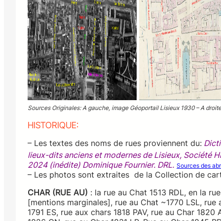
Sources Originales: A gauche, image Géoportail Lisieux 1930 – A droit
HISTORIQUE:
– Les textes des noms de rues proviennent du:
Dicti
lieux-dits anciens et modernes de Lisieux, Société Hi
2024 (inédite) Dominique Fournier. DRL.
Sources des abr
– Les photos sont extraites de la Collection de car
CHAR (RUE AU)
: la rue au Chat 1513 RDL, en la r
[mentions marginales], rue au Chat ~1770 LSL, rue
1791 ES, rue aux chars 1818 PAV, rue au Char 1820 