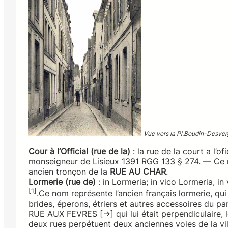
Vue vers la Pl.Boudin-Desve
Cour à l’Official (rue de la)
: la rue de la court a l’of
monseigneur de Lisieux 1391 RGG 133 § 274. — Ce n
ancien tronçon de la
RUE AU CHAR
.
Lormerie (rue de)
: in Lormeria; in vico Lormeria, i
[1]
.Ce nom représente l’ancien français lormerie, qui 
brides, éperons, étriers et autres accessoires du par
RUE AUX FEVRES [→] qui lui était perpendiculaire, l
deux rues perpétuent deux anciennes voies de la vil