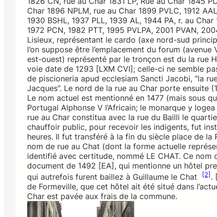
1826 CN, rue au Char 1831 LP, Rue au Char 1845 P
Char 1896 NPLM, rue au Char 1899 PVLC, 1912 AAL,
1930 BSHL, 1937 PLL, 1939 AL, 1944 PA, r. au Char
1972 PCN, 1982 PTT, 1995 PVLPA, 2001 PVAN, 2004 
Lisieux, représentant le cardo (axe nord-sud princip
l’on suppose être l’emplacement du forum (avenue V
est-ouest) représenté par le tronçon est du la rue 
voie date de 1293 [LXM CVI]; celle-ci ne semble pas
de piscioneria apud ecclesiam Sancti Jacobi, “la rue 
Jacques”. Le nord de la rue au Char porte ensuite (
Le nom actuel est mentionné en 1477 (mais sous quel
Portugal Alphonse V l’Africain; le monarque y logea 
rue au Char constitua avec la rue du Bailli le quarti
chauffoir public, pour recevoir les indigents, fut ins
heures. Il fut transféré à la fin du siècle place de 
nom de rue au Chat (dont la forme actuelle représen
identifié avec certitude, nommé LE CHAT. Ce nom de
document de 1492 [EA], qui mentionne un hôtel pre
[2]
qui autrefois furent baillez à Guillaume le Chat
.
de Formeville, que cet hôtel ait été situé dans l’act
Char est pavée aux frais de la commune.