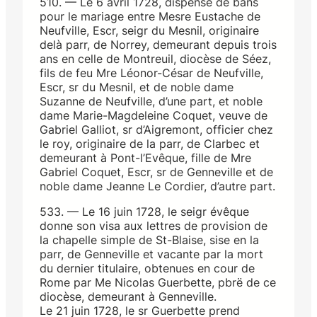
510. — Le 6 avril 1728, dispense de bans
pour le mariage entre Mesre Eustache de
Neufville, Escr, seigr du Mesnil, originaire
delà parr, de Norrey, demeurant depuis trois
ans en celle de Montreuil, diocèse de Séez,
fils de feu Mre Léonor-César de Neufville,
Escr, sr du Mesnil, et de noble dame
Suzanne de Neufville, d’une part, et noble
dame Marie-Magdeleine Coquet, veuve de
Gabriel Galliot, sr d’Aigremont, officier chez
le roy, originaire de la parr, de Clarbec et
demeurant à Pont-l’Evêque, fille de Mre
Gabriel Coquet, Escr, sr de Genneville et de
noble dame Jeanne Le Cordier, d’autre part.
533. — Le 16 juin 1728, le seigr évêque
donne son visa aux lettres de provision de
la chapelle simple de St-Blaise, sise en la
parr, de Genneville et vacante par la mort
du dernier titulaire, obtenues en cour de
Rome par Me Nicolas Guerbette, pbrë de ce
diocèse, demeurant à Genneville.
Le 21 juin 1728, le sr Guerbette prend