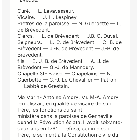
Curé. — L. Levavasseur.
Vicaire. — J.-H. Lespiney.
Prêtres de la paroisse. — N. Guerbette — L.
de Brèvedent.
Clercs. — L. de Brèvedent — J.B. C. Duval.
Seigneurs. — L.-C. de Brèvedent — C.-B. de
Brèvedent — J.-B. de Brèvedent — J.-B. de
Brèvedent,
fils — E.-J.-B. de Brèvedent — A.-J. de
Brèvedent — G.-J. de Mannoury.
Chapelle St- Blaise. — Chapelains. — N.
Guerbette — C.-J. Le Chevallier — Patron.
— L’abbé de Grestain.
Me Marin- Antoine Amory: Mr. M-A. Amory
remplissait, en qualité de vicaire de son
frère, les fonctions du saint
ministère dans la paroisse de Genneville
quand la Révolution éclata. Il avait soixante-
deux ans en 1791. Il refusa, comme son
frère, le serment à la Constitution civile du