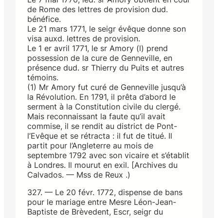
de Rome des lettres de provision dud.
bénéfice.
Le 21 mars 1771, le seigr évêque donne son
visa auxd. lettres de provision.
Le 1 er avril 1771, le sr Amory (l) prend
possession de la cure de Genneville, en
présence dud. sr Thierry du Puits et autres
témoins.
(1) Mr Amory fut curé de Genneville jusqu’à
la Révolution. En 1791, il prêta d’abord le
serment à la Constitution civile du clergé.
Mais reconnaissant la faute qu’il avait
commise, il se rendit au district de Pont-
l’Evêque et se rétracta : il fut de titué. Il
partit pour l’Angleterre au mois de
septembre 1792 avec son vicaire et s’établit
à Londres. Il mourut en exil. [Archives du
Calvados. — Mss de Reux .)
327. — Le 20 févr. 1772, dispense de bans
pour le mariage entre Mesre Léon-Jean-
Baptiste de Brèvedent, Escr, seigr du