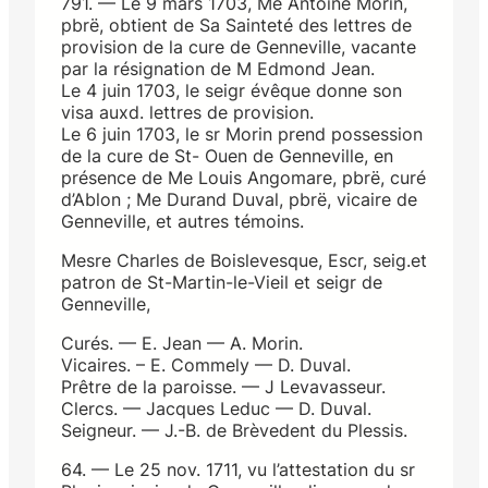
791. — Le 9 mars 1703, Me Antoine Morin,
pbrë, obtient de Sa Sainteté des lettres de
provision de la cure de Genneville, vacante
par la résignation de M Edmond Jean.
Le 4 juin 1703, le seigr évêque donne son
visa auxd. lettres de provision.
Le 6 juin 1703, le sr Morin prend possession
de la cure de St- Ouen de Genneville, en
présence de Me Louis Angomare, pbrë, curé
d’Ablon ; Me Durand Duval, pbrë, vicaire de
Genneville, et autres témoins.
Mesre Charles de Boislevesque, Escr, seig.et
patron de St-Martin-le-Vieil et seigr de
Genneville,
Curés. — E. Jean — A. Morin.
Vicaires. – E. Commely — D. Duval.
Prêtre de la paroisse. — J Levavasseur.
Clercs. — Jacques Leduc — D. Duval.
Seigneur. — J.-B. de Brèvedent du Plessis.
64. — Le 25 nov. 1711, vu l’attestation du sr