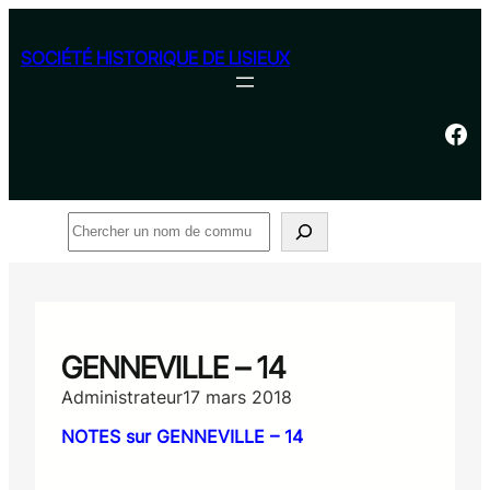
Aller
au
SOCIÉTÉ HISTORIQUE DE LISIEUX
contenu
Facebook
Rechercher
GENNEVILLE – 14
Administrateur
17 mars 2018
NOTES sur GENNEVILLE – 14