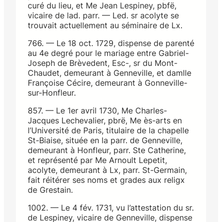
curé du lieu, et Me Jean Lespiney, pbfë,
vicaire de lad. parr. — Led. sr acolyte se
trouvait actuellement au séminaire de Lx.
766. — Le 18 oct. 1729, dispense de parenté
au 4e degré pour le mariage entre Gabriel-
Joseph de Brèvedent, Esc-, sr du Mont-
Chaudet, demeurant à Genneville, et damlle
Françoise Cécire, demeurant à Gonneville-
sur-Honfleur.
857. — Le 1er avril 1730, Me Charles-
Jacques Lechevalier, pbrë, Me ès-arts en
l’Université de Paris, titulaire de la chapelle
St-Biaise, située en la parr. de Genneville,
demeurant à Honfleur, parr. Ste Catherine,
et représenté par Me Arnoult Lepetit,
acolyte, demeurant à Lx, parr. St-Germain,
fait réitérer ses noms et grades aux religx
de Grestain.
1002. — Le 4 fév. 1731, vu l’attestation du sr.
de Lespiney, vicaire de Genneville, dispense