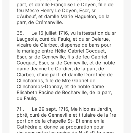
part, et damlle Françoise Le Doyen, fille de
feu Mesre Henry Le Doyen, Escr, sr
d’Aubeuf, et damlle Marie Haguelon, de la
parr, de Crémanville.
35. — Le 16 juillet 1716, vu l’attestation du sr
Laugeois, curé du Faulq, et du sr Delarue,
vicaire de Clarbec, dispense de bans pour
le mariage entre Hélie-Gabriel Cocquet,
Escr, sr de Genneville, fils de feu Gabriel
Cocquet, Escr, sr de Genneville, et de noble
dame Jeanne Le Cordier, de la parr, de
Clarbec, d’une part, et damlle Dorothée de
Clinchamps, fille de Mre Gabriel de
Clinchamps-Donnay, et de noble dame
Elisabeth Racine de Bocharville, de la parr,
du Faulq.
71 . — Le 29 sept. 1716, Me Nicolas Jardin,
pbrë, curé de Genneville et titulaire de la 1re
portion de la chapelle St- Etienne en la
Cathédrale, donne sa procuration pour
résigner entre les mains de N.-S.-P. le pape