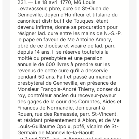
231. — Le 18 avril 1770, M6 Louis
Levavasseur, pbre, curé de St-Ouen de
Genneville, doyen d’Honfleur et titulaire du
canonicat distributif de Touques, étant
devenu infirme, donne sa procuration pour
résigner lad. cure entre les mains de N.-S.-P.
le pape en faveur de Me Antoine Amory,
pbrë de ce diocèse et vicaire de lad. parr.
depuis 14 ans. Il se réserve toutefois la
moitié du presbytère et une pension
annuelle de 600 livres à prendre sur les
revenus de cette cure qu’il a desservie
pendant 50 ans. Fait et passé au manoir
presbytéral de Genneville, en présence de
Monsieur François-André Thierry, conser du
roy, contrôleur ancien du receveur-payeur
des gages de la cour des Comptes, Aides et
Finances de Normandie, demeurant à
Rouen, rue des Ramassés, parr. St-Vincent,
et résidant présentement à Ablon, et de Me
Louis-Guillaume Opoix, pbfë, vicaire de St-
Germain de Manneville-la-Raoult.
Le 7 mai 1770, led. sr Amory obtient en cour