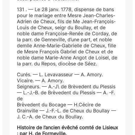
131 . — Le 28 janv. 1778, dispense de bans
pour le mariage entre Mesre Jean-Charles-
Adrien de Cheux, fils de Me Jean-François-
Louis de Cheux, seigr du Boullay, et de
noble dame Françoise-Renée de Corday, de
la parr. de Genneville, d’une part, et noble
demlle Anne-Marie-Gabrielle de Cheux, fille
de Mesre François Gabriel de Cheux et de
noble dame Marie-Anne Angot de Loisel, de
la parr. du Repos, diocèse de Séez.
Curés. — L. Levavasseur — A. Amory.
Vicaire. — A. Amory.
Seigneurs. — A.-J\ de Brèvedent du Plessis
— L.-J.-B. de Brèvedent du Plessis — A. -F.
de
Brèvedent du Bocage — H.Cécire de
Grainville — J.-F.-L. de Cheux du Boullay —
J. C.-A. de Cheux du Boullay.
Histoire de l’ancien évêché comté de Lisieux
: par H. de Formeville.