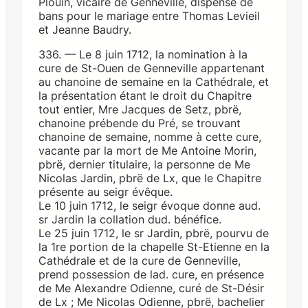
Plouin, vicaire de Genneville, dispense de
bans pour le mariage entre Thomas Levieil
et Jeanne Baudry.
336. — Le 8 juin 1712, la nomination à la
cure de St-Ouen de Genneville appartenant
au chanoine de semaine en la Cathédrale, et
la présentation étant le droit du Chapitre
tout entier, Mre Jacques de Setz, pbrë,
chanoine prébende du Pré, se trouvant
chanoine de semaine, nomme à cette cure,
vacante par la mort de Me Antoine Morin,
pbrë, dernier titulaire, la personne de Me
Nicolas Jardin, pbrë de Lx, que le Chapitre
présente au seigr évêque.
Le 10 juin 1712, le seigr évoque donne aud.
sr Jardin la collation dud. bénéfice.
Le 25 juin 1712, le sr Jardin, pbrë, pourvu de
la 1re portion de la chapelle St-Etienne en la
Cathédrale et de la cure de Genneville,
prend possession de lad. cure, en présence
de Me Alexandre Odienne, curé de St-Désir
de Lx ; Me Nicolas Odienne, pbrë, bachelier