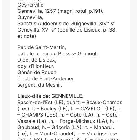
Gesnerville,
Gennevilla, 1257 (magni rotuli,p.191).
Guynevilla,
Sanctus Audoenus de Guignevilla, XIV° s°;
Gynevilla, XVI s° (pouillé de Lisieux, p. 38,
et note).
Par. de Saint-Martin,
patr. le prieur du Plessis- Grimoult.
Dioc. de Lisieux,
doy. d’Honfleur.
Génér. de Rouen,
élect. de Pont-Audemer,
sergent. du Mesnil.
Lieux-dits de: GENNEVILLE.
Bassin-de-l’Est (LE), quart. – Beaux-Champs
(Les), f. – Bouley (LE), h. – CAVELOT (LE), h.
– CHAMPS (LES), h. – Côte (LA), h. – Côte-
Vassale (La), .h. – Forge-Michaux (LA), h. –
Goubaud, h. – Griserie (LA), h. – Maharu .
(Le), h. – Mont-Chaudet, h. – Moulins-des-
Prés (LES), h. – Perrée (LA), h. – Rocquerie