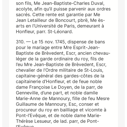
son fils, Me Jean-Baptiste-Charles Duval,
acolyte, afin qu’il puisse parvenir aux ordres
sacrés. Cette rente est garantie par Me
Jean Letailleur de Boncourt, pbrë, Me ès-
arts en l’Université de Paris, demeurant à
Honfleur, parr. St-Léonard.
310. — Le 15 nov. 1745, dispense de bans
pour le mariage entre Mre Esprit-Jean-
Baptiste de Brèvedent, Escr, ancien chevau-
léger de la garde ordinaire du roy, fils de
l’eu Mre Jean-Baptiste de Brèvedent, Escr,
chevalier de l’Ordre militaire de St-Louis,
capitaine-général des gardes-côtes de la
capitainerie d’Honfleur, et de feue noble
dame Françoise Le Doyen, de la parr, de
Genneville, d’une part, et noble damlle
Marie-Anne de Mannoury, fille de feu Mesre
Guillaume de Mannoury, Esc, conser et
procureur du roy en bailliage et vicomte à
Pont-l’Evêque, et de noble dame Marie-
Thérèse Lesueur, de lad. parr, de Pont-
l’Evêque.