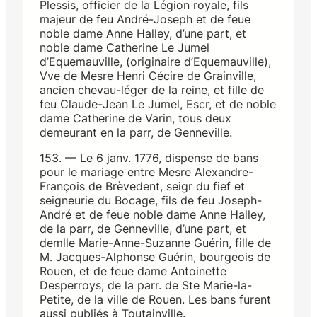
Plessis, officier de la Légion royale, fils
majeur de feu André-Joseph et de feue
noble dame Anne Halley, d’une part, et
noble dame Catherine Le Jumel
d’Equemauville, (originaire d’Equemauville),
Vve de Mesre Henri Cécire de Grainville,
ancien chevau-léger de la reine, et fille de
feu Claude-Jean Le Jumel, Escr, et de noble
dame Catherine de Varin, tous deux
demeurant en la parr, de Genneville.
153. — Le 6 janv. 1776, dispense de bans
pour le mariage entre Mesre Alexandre-
François de Brèvedent, seigr du fief et
seigneurie du Bocage, fils de feu Joseph-
André et de feue noble dame Anne Halley,
de la parr, de Genneville, d’une part, et
demlle Marie-Anne-Suzanne Guérin, fille de
M. Jacques-Alphonse Guérin, bourgeois de
Rouen, et de feue dame Antoinette
Desperroys, de la parr. de Ste Marie-la-
Petite, de la ville de Rouen. Les bans furent
aussi publiés à Toutainville.