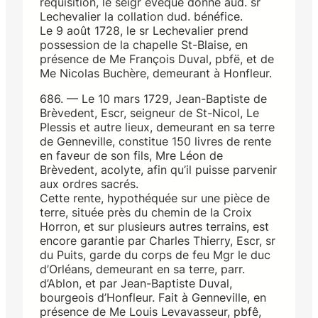
réquisition, le seigr évêque donne aud. sr
Lechevalier la collation dud. bénéfice.
Le 9 août 1728, le sr Lechevalier prend
possession de la chapelle St-Blaise, en
présence de Me François Duval, pbfë, et de
Me Nicolas Buchère, demeurant à Honfleur.
686. — Le 10 mars 1729, Jean-Baptiste de
Brèvedent, Escr, seigneur de St-Nicol, Le
Plessis et autre lieux, demeurant en sa terre
de Genneville, constitue 150 livres de rente
en faveur de son fils, Mre Léon de
Brèvedent, acolyte, afin qu’il puisse parvenir
aux ordres sacrés.
Cette rente, hypothéquée sur une pièce de
terre, située près du chemin de la Croix
Horron, et sur plusieurs autres terrains, est
encore garantie par Charles Thierry, Escr, sr
du Puits, garde du corps de feu Mgr le duc
d’Orléans, demeurant en sa terre, parr.
d’Ablon, et par Jean-Baptiste Duval,
bourgeois d’Honfleur. Fait à Genneville, en
présence de Me Louis Levavasseur, pbfê,