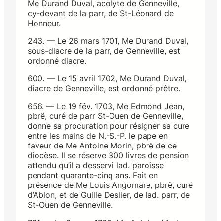
Me Durand Duval, acolyte de Genneville,
cy-devant de la parr, de St-Léonard de
Honneur.
243. — Le 26 mars 1701, Me Durand Duval,
sous-diacre de la parr, de Genneville, est
ordonné diacre.
600. — Le 15 avril 1702, Me Durand Duval,
diacre de Genneville, est ordonné prêtre.
656. — Le 19 fév. 1703, Me Edmond Jean,
pbrë, curé de parr St-Ouen de Genneville,
donne sa procuration pour résigner sa cure
entre les mains de N.-S.-P. le pape en
faveur de Me Antoine Morin, pbrë de ce
diocèse. Il se réserve 300 livres de pension
attendu qu’il a desservi lad. paroisse
pendant quarante-cinq ans. Fait en
présence de Me Louis Angomare, pbrë, curé
d’Ablon, et de Guille Deslier, de lad. parr, de
St-Ouen de Genneville.