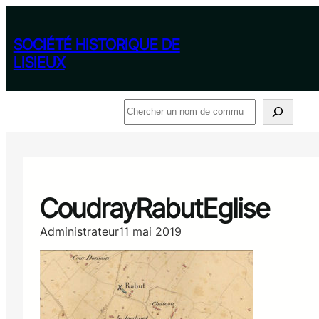
Aller
au
contenu
SOCIÉTÉ HISTORIQUE DE
LISIEUX
Rechercher
CoudrayRabutEglise
Administrateur
11 mai 2019