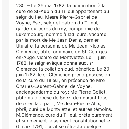
230. – Le 26 mai 1782, la nomination à la
cure de St-Aubin du Tilleul appartenant au
seigr du lieu, Mesre Pierre-Gabriel de
Voyne, Esc., seigr et patron du Tilleul,
garde-du-corps du roy, compagnie de
Luxembourg, nomme à lad. cure, vacante
par la mort de Me Jean Denis, dernier
titulaire, la personne de Me Jean-Nicolas
Clémence, pbfë, originaire de St-Georges-
en-Auge, vicaire de Montviette. Le 11 juin
1782, le seigr évêque donne aud. sr
Clémence la collation dud. bénéfice. Le 20
juin 1782, le sr Clémence prend possession
de la cure du Tilleul, en présence de Mre
Charles-Laurent-Gabriel de Voyne,
anciengendarme du roy; Me Pierre Collet,
pbfë du diocèse de Séez, demeurant tous
deux en lad. parr.; Me Jean-Pierre Allix,
pbrë, curé de Montviette, et autres témoins.
M.Clémence, curé du Tilleul, prêta purement
et simplement le serment constitutionnel le
6 mars 1791; puis il se rétracta quelque