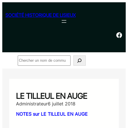
Aller
au
SOCIÉTÉ HISTORIQUE DE LISIEUX
contenu
Facebook
Rechercher
LE TILLEUL EN AUGE
Administrateur
6 juillet 2018
NOTES sur LE TILLEUL EN AUGE