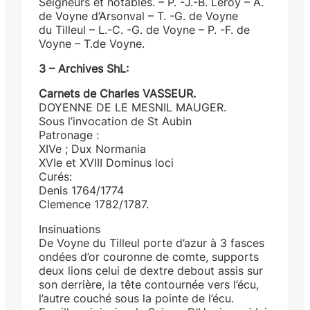
Seigneurs et notables. – P. -J.-B. Leroy – A.
de Voyne d’Arsonval – T. -G. de Voyne
du Tilleul – L.-C. -G. de Voyne – P. -F. de
Voyne – T.de Voyne.
3 – Archives ShL:
Carnets de Charles VASSEUR.
DOYENNE DE LE MESNIL MAUGER.
Sous l’invocation de St Aubin
Patronage :
XIVe ; Dux Normania
XVIe et XVIII Dominus loci
Curés:
Denis 1764/1774
Clemence 1782/1787.
Insinuations
De Voyne du Tilleul porte d’azur à 3 fasces
ondées d’or couronne de comte, supports
deux lions celui de dextre debout assis sur
son derrière, la tête contournée vers l’écu,
l’autre couché sous la pointe de l’écu.