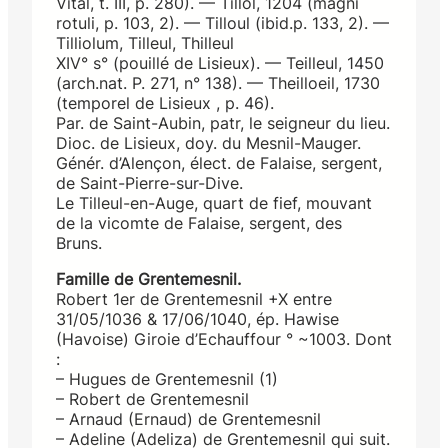
Vital, t. III, p. 280). — Tillol, 1204 (magni
rotuli, p. 103, 2). — Tilloul (ibid.p. 133, 2). —
Tilliolum, Tilleul, Thilleul
XIV° s° (pouillé de Lisieux). — Teilleul, 1450
(arch.nat. P. 271, n° 138). — Theilloeil, 1730
(temporel de Lisieux , p. 46).
Par. de Saint-Aubin, patr, le seigneur du lieu.
Dioc. de Lisieux, doy. du Mesnil-Mauger.
Génér. d’Alençon, élect. de Falaise, sergent,
de Saint-Pierre-sur-Dive.
Le Tilleul-en-Auge, quart de fief, mouvant
de la vicomte de Falaise, sergent, des
Bruns.
Famille de Grentemesnil.
Robert 1er de Grentemesnil +X entre
31/05/1036 & 17/06/1040, ép. Hawise
(Havoise) Giroie d’Echauffour ° ~1003. Dont
:
– Hugues de Grentemesnil (1)
– Robert de Grentemesnil
– Arnaud (Ernaud) de Grentemesnil
– Adeline (Adeliza) de Grentemesnil qui suit.