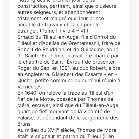
construction, partirent, ainsi que plusieurs
autres seigneurs, et abandonnèrent
tristement, et malgré eux, leur prince
accablé de travaux chez un peuple
étranger. (Tome II livre 4 – VI )
Ernaud du Tilleul-en-Auge, fils d’Onfroi du
Tilleul et d’Adelise de Grentemesnil, frère de
Robert de Rhuddlan, et de Guillaume, abbé
de Sainte-Euphémie. Il avait été chargé par
le chapitre de Saint- Évroult de présenter
Roger du Sap, en 1091, au duc Robert, alors
en Angleterre. Gislebert des Essarts – en -
Quche, petite commune aujourd’hui réunie à
Verneuces
En 1640, on relève la trace au Tilleul d’un
fief de la Motte, possédé par Thomas de
Méré, escuyer, ainsi que du Tilleul-en-Auge,
quart de fief mouvant de la vicomté de
Falaise, et dépendant de la sergenterie des
Bruns.
Au milieu du XVII° siècle, Thomas de Morel
était le seigneur et patron du Tilleul (il en