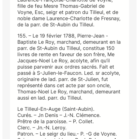
fille de feu Mesre Thomas-Gabriel de
Voyne, Esc, seigr et patron du Tilleul, et de
noble dame Laurence-Charlotte de Fresnay,
de la parr. de St-Aubin du Tilleul.
155. – Le 19 février 1788, Pierre-Jean -
Baptiste Le Roy, marchand, demeurant en la
parr. de St-Aubin du Tilleul, constitue 150
livres de rente en faveur de son frère, Me
Jacques-Noel Le Roy, acolyte, afin qu’il
puisse parvenir aux ordres sacrés. Fait et
passé à S-Julien-le-Faucon. Led. sr acolyte,
originaire de lad. parr. de St-Julien, fut
représenté dans cet acte par son oncle,
Thomas-Noel Le Roy, marchand, demeurant
aussi en lad. parr. du Tilleul.
Le Tilleul-En-Auge (Saint-Aubin).
Curés. – Jn Denis – J.-N. Clémence.
Prêtre de la paroisse. – P. Collet.
Clerc. – Jn.-N. Leroy.
Patron. – Le seigr du lieu.- P. -G de Voyne.