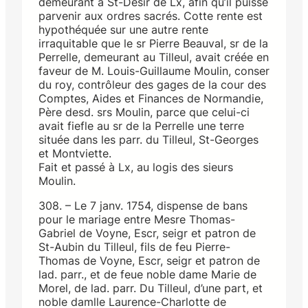
demeurant à St-Désir de Lx, afin qu’il puisse
parvenir aux ordres sacrés. Cotte rente est
hypothéquée sur une autre rente
irraquitable que le sr Pierre Beauval, sr de la
Perrelle, demeurant au Tilleul, avait créée en
faveur de M. Louis-Guillaume Moulin, conser
du roy, contrôleur des gages de la cour des
Comptes, Aides et Finances de Normandie,
Père desd. srs Moulin, parce que celui-ci
avait fiefle au sr de la Perrelle une terre
située dans les parr. du Tilleul, St-Georges
et Montviette.
Fait et passé à Lx, au logis des sieurs
Moulin.
308. – Le 7 janv. 1754, dispense de bans
pour le mariage entre Mesre Thomas-
Gabriel de Voyne, Escr, seigr et patron de
St-Aubin du Tilleul, fils de feu Pierre-
Thomas de Voyne, Escr, seigr et patron de
lad. parr., et de feue noble dame Marie de
Morel, de lad. parr. Du Tilleul, d’une part, et
noble damlle Laurence-Charlotte de