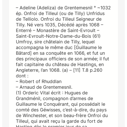
– Adeline (Adeliza) de Grentemesnil ° ~1032
ép. Onfroi de Tilleul (ou de Tilly) Unfridus
de Telliolo. Onfroi du Tilleul Seigneur de
Tilly. Né vers 1035, Décédé après 1068 –
Enterré – Monastère de Saint-Evroult –
Saint-Evroult-Notre-Dame-du-Bois (61)
Umfroy, sire châtelain de Tilly, lequel
accompagna le même duc [Guillaume le
Bâtard] en sa conquête en 1066, et fut un
des principaux officiers de son armée; il fut
fait capitaine du château de Hastings, en
Angleterre, l’an 1068. (a) – [11] T.8 p.260
dont :
– Robert of Rhuddlan
– Arnaud de Grentemesnil.
(1) Orderic Vital écrit : Hugues de
Grandménil, compagnon d’armes de
Guillaume le Conquérant, qui possédait le
comté des Géwisses, c’est-à-dire, du pays
de Winchester, et son beau-frère Onfroi du
Tilleul, qui avait reçu la garde du fort de
Hasting dès le premier jour de sa