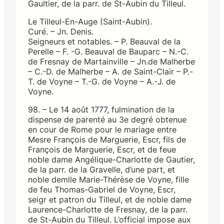
Gaultier, de la parr. de St-Aubin du Tilleul.
Le Tilleul-En-Auge (Saint-Aubin).
Curé. – Jn. Denis.
Seigneurs et notables. – P. Beauval de la
Perelle – F. -G. Beauval de Bauparc – N.-C.
de Fresnay de Martainville – Jn.de Malherbe
– C.-D. de Malherbe – A. de Saint-Clair – P.-
T. de Voyne – T.-G. de Voyne – A.-J. de
Voyne.
98. – Le 14 août 1777, fulmination de la
dispense de parenté au 3e degré obtenue
en cour de Rome pour le mariage entre
Mesre François de Marguerie, Escr, fils de
François de Marguerie, Escr, et de feue
noble dame Angélique-Charlotte de Gautier,
de la parr. de la Gravelle, d’une part, et
noble demlle Marie-Thérèse de Voyne, fille
de feu Thomas-Gabriel de Voyne, Escr,
seigr et patron du Tilleul, et de noble dame
Laurence-Charlotte de Fresnay, de la parr.
de St-Aubin du Tilleul. L’official impose aux