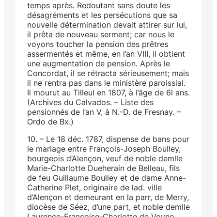
temps après. Redoutant sans doute les
désagréments et les persécutions que sa
nouvelle détermination devait attirer sur lui,
il prêta de nouveau serment; car nous le
voyons toucher la pension des prêtres
assermentés et même, en l’an VIII, il obtient
une augmentation de pension. Après le
Concordat, il se rétracta sérieusement; mais
il ne rentra pas dans le ministère paroissial.
Il mourut au Tilleul en 1807, à l’âge de 6l ans.
(Archives du Calvados. – Liste des
pensionnés de l’an V, à N.-D. de Fresnay. –
Ordo de Bx.)
10. – Le 18 déc. 1787, dispense de bans pour
le mariage entre François-Joseph Boulley,
bourgeois d’Alençon, veuf de noble demlle
Marie-Charlotte Dueherain de Belleau, fils
de feu Guillaume Boulley et de dame Anne-
Catherine Plet, originaire de lad. ville
d’Alençon et demeurant en la parr, de Merry,
diocèse de Séez, d’une part, et noble demlle
Laurence-Françoise-Charlotte de Voyne,