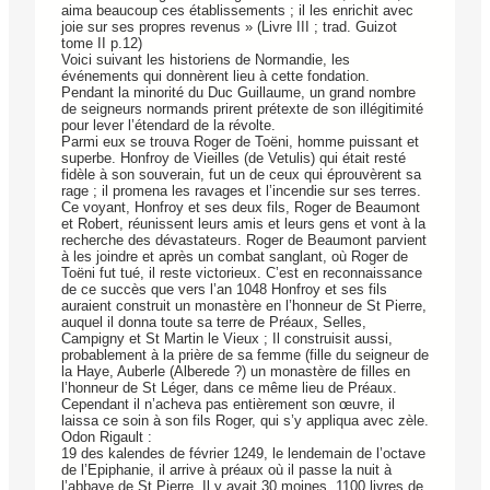
aima beaucoup ces établissements ; il les enrichit avec
joie sur ses propres revenus » (Livre III ; trad. Guizot
tome II p.12)
Voici suivant les historiens de Normandie, les
événements qui donnèrent lieu à cette fondation.
Pendant la minorité du Duc Guillaume, un grand nombre
de seigneurs normands prirent prétexte de son illégitimité
pour lever l’étendard de la révolte.
Parmi eux se trouva Roger de Toëni, homme puissant et
superbe. Honfroy de Vieilles (de Vetulis) qui était resté
fidèle à son souverain, fut un de ceux qui éprouvèrent sa
rage ; il promena les ravages et l’incendie sur ses terres.
Ce voyant, Honfroy et ses deux fils, Roger de Beaumont
et Robert, réunissent leurs amis et leurs gens et vont à la
recherche des dévastateurs. Roger de Beaumont parvient
à les joindre et après un combat sanglant, où Roger de
Toëni fut tué, il reste victorieux. C’est en reconnaissance
de ce succès que vers l’an 1048 Honfroy et ses fils
auraient construit un monastère en l’honneur de St Pierre,
auquel il donna toute sa terre de Préaux, Selles,
Campigny et St Martin le Vieux ; Il construisit aussi,
probablement à la prière de sa femme (fille du seigneur de
la Haye, Auberle (Alberede ?) un monastère de filles en
l’honneur de St Léger, dans ce même lieu de Préaux.
Cependant il n’acheva pas entièrement son œuvre, il
laissa ce soin à son fils Roger, qui s’y appliqua avec zèle.
Odon Rigault :
19 des kalendes de février 1249, le lendemain de l’octave
de l’Epiphanie, il arrive à préaux où il passe la nuit à
l’abbaye de St Pierre. Il y avait 30 moines, 1100 livres de