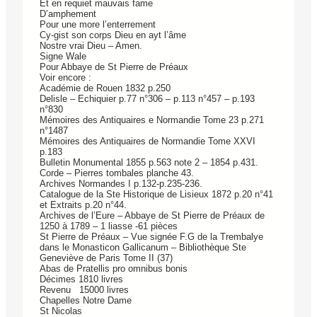
Et en requiet mauvais fame
D’amphement
Pour une more l’enterrement
Cy-gist son corps Dieu en ayt l’âme
Nostre vrai Dieu – Amen.
Signe Wale
Pour Abbaye de St Pierre de Préaux
Voir encore :
Académie de Rouen 1832 p.250
Delisle – Echiquier p.77 n°306 – p.113 n°457 – p.193
n°830
Mémoires des Antiquaires e Normandie Tome 23 p.271
n°1487
Mémoires des Antiquaires de Normandie Tome XXVI
p.183
Bulletin Monumental 1855 p.563 note 2 – 1854 p.431.
Corde – Pierres tombales planche 43.
Archives Normandes I p.132-p.235-236.
Catalogue de la Ste Historique de Lisieux 1872 p.20 n°41
et Extraits p.20 n°44.
Archives de l’Eure – Abbaye de St Pierre de Préaux de
1250 à 1789 – 1 liasse -61 pièces
St Pierre de Préaux – Vue signée F.G de la Trembalye
dans le Monasticon Gallicanum – Bibliothèque Ste
Geneviève de Paris Tome II (37)
Abas de Pratellis pro omnibus bonis
Décimes 1810 livres
Revenu 15000 livres
Chapelles Notre Dame
St Nicolas