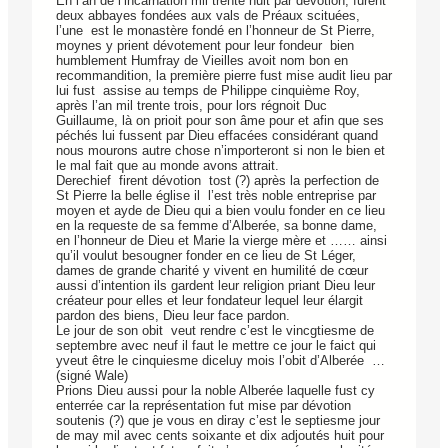
En l’an de l’incarnation mil trente huit par dévotion, furent
deux abbayes fondées aux vals de Préaux scituées,
l’une est le monastère fondé en l’honneur de St Pierre,
moynes y prient dévotement pour leur fondeur bien
humblement Humfray de Vieilles avoit nom bon en
recommandition, la première pierre fust mise audit lieu par
lui fust assise au temps de Philippe cinquième Roy,
après l’an mil trente trois, pour lors régnoit Duc
Guillaume, là on prioit pour son âme pour et afin que ses
péchés lui fussent par Dieu effacées considérant quand
nous mourons autre chose n’importeront si non le bien et
le mal fait que au monde avons attrait.
Derechief firent dévotion tost (?) après la perfection de
St Pierre la belle église il l’est très noble entreprise par
moyen et ayde de Dieu qui a bien voulu fonder en ce lieu
en la requeste de sa femme d’Alberée, sa bonne dame,
en l’honneur de Dieu et Marie la vierge mère et …… ainsi
qu’il voulut besougner fonder en ce lieu de St Léger,
dames de grande charité y vivent en humilité de cœur
aussi d’intention ils gardent leur religion priant Dieu leur
créateur pour elles et leur fondateur lequel leur élargit
pardon des biens, Dieu leur face pardon.
Le jour de son obit veut rendre c’est le vincgtiesme de
septembre avec neuf il faut le mettre ce jour le faict qui
yveut être le cinquiesme diceluy mois l’obit d’Alberée …
(signé Wale)
Prions Dieu aussi pour la noble Alberée laquelle fust cy
enterrée car la représentation fut mise par dévotion
soutenis (?) que je vous en diray c’est le septiesme jour
de may mil avec cents soixante et dix adjoutés huit pour