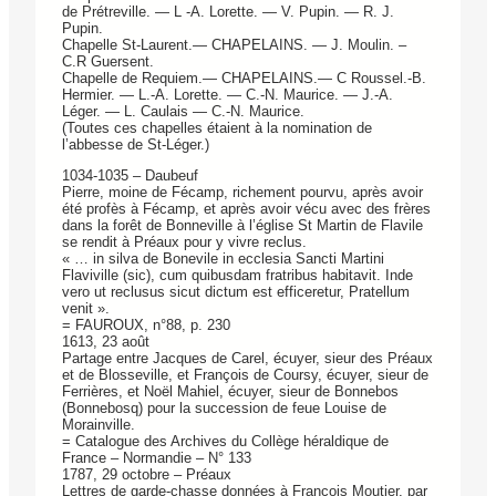
de Prétreville. — L -A. Lorette. — V. Pupin. — R. J.
Pupin.
Chapelle St-Laurent.— CHAPELAINS. — J. Moulin. –
C.R Guersent.
Chapelle de Requiem.— CHAPELAINS.— C Roussel.-B.
Hermier. — L.-A. Lorette. — C.-N. Maurice. — J.-A.
Léger. — L. Caulais — C.-N. Maurice.
(Toutes ces chapelles étaient à la nomination de
l’abbesse de St-Léger.)
1034-1035 – Daubeuf
Pierre, moine de Fécamp, richement pourvu, après avoir
été profès à Fécamp, et après avoir vécu avec des frères
dans la forêt de Bonneville à l’église St Martin de Flavile
se rendit à Préaux pour y vivre reclus.
« … in silva de Bonevile in ecclesia Sancti Martini
Flaviville (sic), cum quibusdam fratribus habitavit. Inde
vero ut reclusus sicut dictum est efficeretur, Pratellum
venit ».
= FAUROUX, n°88, p. 230
1613, 23 août
Partage entre Jacques de Carel, écuyer, sieur des Préaux
et de Blosseville, et François de Coursy, écuyer, sieur de
Ferrières, et Noël Mahiel, écuyer, sieur de Bonnebos
(Bonnebosq) pour la succession de feue Louise de
Morainville.
= Catalogue des Archives du Collège héraldique de
France – Normandie – N° 133
1787, 29 octobre – Préaux
Lettres de garde-chasse données à François Moutier, par