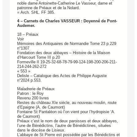
noble dame Antoinette-Catherine Le Vasseur, dame et
patronne de Préaux et de la Nolard.
= Arch. SHL. FF 385.
4 – Carnets de Charles VASSEUR : Doyenné de Pont-
Audemer.
18 – Préaux
Voir
Mémoires des Antiquaires de Normandie Tome 23 p.229
n°1307
Fondation des deux abbayes – Histoire de la Maison
d’Harcourt Tome III p.20
Formeville II 19-25-32-68-78-79-99-124-198-200-206-211-
214-244-262-272
« 553 »
Delisle – Catalogue des Actes de Philippe Auguste
n°2024 p.553.
Maladrerie de Préaux
Patron : le Roy
Revenu 200 livres
Restes du château XIe siècle, au nouveau moulin, route
d’Epaigne (A. de Caumont)
Fontaine St Pantaléon où l’on vient pour l’hydropisie ‘A.
de Caumont)
Préaux c’est le nom de deux paroisses et deux abbayes,
l’une de Bénédictins, l’autre de Bénédictines, situées
dans le diocèse de Lisieux.
L’abbaye de St Pierre est possédée par les Bénédictins et