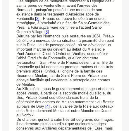
.Les origines de ce monastère remontent à l’époque des «
saints pères de Fontenelle », avant l’arrivée des
Normands, puisqu’on possède une mention de son
existence dans le testament d’Anségise abbé de
Fontenelle
[2]
. Préaux se trouve fondée à un endroit
stratégique, à proximité d’un fisc de Saint-Germain-des-
Prés, la
Villa supra mare
identifiée à l’actuel Saint-
Germain-Village
[3]
.
Détruite par les Normands puis restaurée en 1034, Préaux
bénéficie à nouveau de sa situation, à proximité d’un pont
sur la Risle, lieu de passage obligé, où se développe un
important marché qui devient au début du XIe siècle
Pont-Audemer. C’est à Onfroi de Vieilles, secondé par
l’abbé Gradulfe de Fontenelle, que l’on doit cette
restauration : Saint-Pierre de Préaux devient ainsi fille de
Fontenelle qui lui donne ses premiers moines et ses trois
premiers abbés. Onfroi, à l’origine de la famille des
Beaumont-Meulan, fait de Saint-Pierre de Préaux une
abbaye familiale qui deviendra la nécropole des comtes
de Meulan.
Au XIIe siècle, sous le gouvernement de sages et doctes
abbés venus, à partir de la seconde moitié du siècle, du
Bec, Préaux étend ses dépendances fruits de la
générosité des comtes de Meulan notamment : du Bessin
au pays de Bray
[4]
, de la vallée de la Risle aux coteaux
de la Seine dominant Meulan et outre-Manche du Dorset
au Norfolk.
Du chartrier, qui eut à subir très tôt de graves dommages,
il ne demeure plus aujourd’hui que quelques vestiges
conservés aux Archives départementales de l’Eure, mais