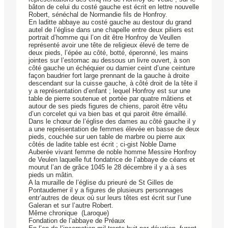
bâton de celui du costé gauche est écrit en lettre nouvelle
Robert, sénéchal de Normandie fils de Honfroy.
En laditte abbaye au costé gauche au destour du grand
autel de l’église dans une chapelle entre deux piliers est
portrait d’homme qui l’on dit être Honfroy de Veullen
représenté avoir une tête de religieux élevé de terre de
deux pieds, l’épée au côté, botté, éperonné, les mains
jointes sur l’estomac au dessous un livre ouvert, à son
côté gauche un échéquier ou damier ceint d’une ceinture
façon baudrier fort large prennant de la gauche à droite
descendant sur la cuisse gauche, à côté droit de la tête il
y a représentation d’enfant ; lequel Honfroy est sur une
table de pierre soutenue et portée par quatre mâtiens et
autour de ses pieds figures de chiens, paroit être vêtu
d’un corcelet qui va bien bas et qui paroit être émaillé.
Dans le chœur de l’église des dames au côté gauche il y
a une représentation de femmes élevée en basse de deux
pieds, couchée sur uen table de marbre ou pierre aux
côtés de ladite table est écrit ; ci-gist Noble Dame
Auberée vivant femme de noble homme Messire Honfroy
de Veulen laquelle fut fondatrice de l’abbaye de céans et
mourut l’an de grâce 1045 le 28 décembre il y a à ses
pieds un mâtin.
A la muraille de l’église du prieuré de St Gilles de
Pontaudemer il y a figures de plusieurs personnages
entr’autres de deux où sur leurs têtes est écrit sur l’une
Galeran et sur l’autre Robert.
Même chronique (Laroque)
Fondation de l’abbaye de Préaux