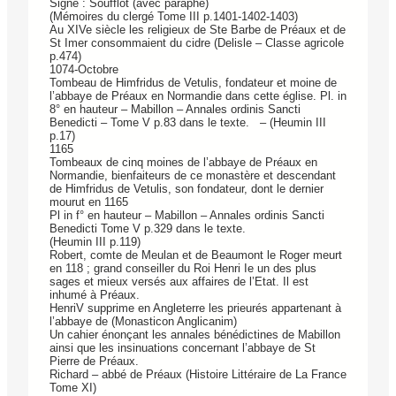
Signe : Soufflot (avec paraphe)
(Mémoires du clergé Tome III p.1401-1402-1403)
Au XIVe siècle les religieux de Ste Barbe de Préaux et de
St Imer consommaient du cidre (Delisle – Classe agricole
p.474)
1074-Octobre
Tombeau de Himfridus de Vetulis, fondateur et moine de
l’abbaye de Préaux en Normandie dans cette église. Pl. in
8° en hauteur – Mabillon – Annales ordinis Sancti
Benedicti – Tome V p.83 dans le texte. – (Heumin III
p.17)
1165
Tombeaux de cinq moines de l’abbaye de Préaux en
Normandie, bienfaiteurs de ce monastère et descendant
de Himfridus de Vetulis, son fondateur, dont le dernier
mourut en 1165
Pl in f° en hauteur – Mabillon – Annales ordinis Sancti
Benedicti Tome V p.329 dans le texte.
(Heumin III p.119)
Robert, comte de Meulan et de Beaumont le Roger meurt
en 118 ; grand conseiller du Roi Henri Ie un des plus
sages et mieux versés aux affaires de l’Etat. Il est
inhumé à Préaux.
HenriV supprime en Angleterre les prieurés appartenant à
l’abbaye de (Monasticon Anglicanim)
Un cahier énonçant les annales bénédictines de Mabillon
ainsi que les insinuations concernant l’abbaye de St
Pierre de Préaux.
Richard – abbé de Préaux (Histoire Littéraire de La France
Tome XI)