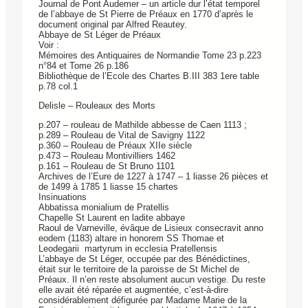
Journal de Pont Audemer – un article dur l’état temporel
de l’abbaye de St Pierre de Préaux en 1770 d’après le
document original par Alfred Reautey.
Abbaye de St Léger de Préaux
Voir :
Mémoires des Antiquaires de Normandie Tome 23 p.223
n°84 et Tome 26 p.186
Bibliothèque de l’Ecole des Chartes B.III 383 1ere table
p.78 col.1
Delisle – Rouleaux des Morts
p.207 – rouleau de Mathilde abbesse de Caen 1113 ;
p.289 – Rouleau de Vital de Savigny 1122
p.360 – Rouleau de Préaux XIIe siècle
p.473 – Rouleau Montivilliers 1462
p.161 – Rouleau de St Bruno 1101
Archives de l’Eure de 1227 à 1747 – 1 liasse 26 pièces et
de 1499 à 1785 1 liasse 15 chartes
Insinuations
Abbatissa monialium de Pratellis
Chapelle St Laurent en ladite abbaye
Raoul de Varneville, évâque de Lisieux consecravit anno
eodem (1183) altare in honorem SS Thomae et
Leodegarii martyrum in ecclesia Pratellensis
L’abbaye de St Léger, occupée par des Bénédictines,
était sur le territoire de la paroisse de St Michel de
Préaux. Il n’en reste absolument aucun vestige. Du reste
elle avait été réparée et augmentée, c’est-à-dire
considérablement défigurée par Madame Marie de la