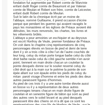
fondation fut augmentée par Robert comte de Warvinie
enfant dudit Roger comte de Beaumont et par Valeran
comte de Meulan et Robert son frère, comte de Leicester,
enfant dudit Robert comte de Meulan.
Suit le latin de la chronique écrit par un moine de
l’abbaye, nommé Guillaume, il prend occasion d’écrire
parque que pendant les guerres qui avaient ravagés le
pays les monastères et les églises de Préaux avoient été
détruites, les murs renversés, les chartes, les livres et
les vêtements brûlés.
L’abbaye a pour armoiries un eschiquier et au deysous
est escrit Honfroy de Veule, premier fondateur de Préaux.
On voit dans le chapitre cinq représentations de cinq
personnages élevés en bosse de pied et demi de terre
dont il y en a trois côte à côte l’un de l’autre couchés de
leur long, celuy du mitan porte longue barbe celui du côté
droit barbe rasée celui du côté gauche semble n’en avoir
point, tiennent en main droite chacun un coutelan la
pointe desquels donne sur le soulier reserné celuy du
côté droit qui à la main sur le poitrine la pointe de son
épée allant sur son épaule entre les pieds de celuy du
mitan paroit visage d’homme et entre les pieds des deux
autres paraissent figures d’hommes.
Au pied de ces trois il y a une autre tombe élevée aussi
en bosse vu il y a représentation de deux autres
personnages tenans chacun en main droite figure de
coutelan et en senestre figure de bâton qui sont au pied
des autres vers le soleil levant et au pied desquels
paraissent être des chiens on m’a dit que ce sont les
représentations des cinq fils de Honfroy de Veule ; sur le