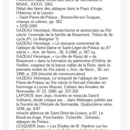
MSAN., XXXVI, 1961
Détail des biens des abbayes dans le Pays d’Auge,
l’Hiémois et le Lieuvin
– Saint-Pierre-de-Préaux : Bonneville-sur-Touques,
champs et salines, pp. 362
= 1035-1066
GAZEAU Véronique, Monarchisme et aristocratie au XIe
siècle: l’exemple de la famille de Beaumont, Thèse de 3e
cycle (Pr. Le Marignier ?)
GAZEAU Véronique, « Le domaine continental de
l’abbaye de Notre-Dame et Saint-Léger-­de-Préaux au XI°
siècle « , Ann. de Norm., 36, 4-1986, p. 347 sq.
GAZEAU Véronique, « Le rôle de Raoul dit « de
Beaumont » dans la formation du patrimoine d’Onfroy de
Vieilles, seigneur de la basse vallée de la Risle, dans la
première moitié du XIe siècle », Ann. de Norm., 38, oct.
1988, p. 339 (résumé de communication)
GAZEAU Véronique, Le temporel de l’abbaye de Saint-
Pierre-de-Préaux au XIe siècle in Recueil d’études en
hommage à Lucien Musset, Cahiers des Annales de
Normandie, N° 23, 1990, pp. 237-255
LAPORTE dom Jean, Inventio et miracula Sancti
Vulfranni, étude critique par… dans Mélanges publiés par
la Société de l’Histoire de Normandie, Quatorzième série,
1938, pp. 9-87
miracle abbesse de Saint-Désir-de-Lisieux, p.87; Le
Breuil-en-Auge, Ponchardon, Ticheville, Grestain,
abbayes de Préaux.
LESQUIER Jean, « Les Etudes de M. Haskins sur les