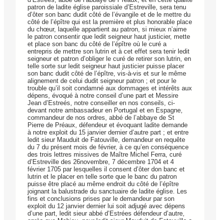
patron de ladite église paroissiale d’Estreville, sera tenu
d’ôter son banc dudit côté de l’évangile et de le mettre du
côté de l’épître qui est la première et plus honorable place
du chœur, laquelle appartient au patron, si mieux n’aime
le patron consentir que ledit seigneur haut justicier, mette
et place son banc du côté de l’épître où le curé a
entrepris de mettre son lutrin et à cet effet sera tenir ledit
seigneur et patron d’obliger le curé de retirer son lutrin, en
telle sorte sur ledit seigneur haut justicier puisse placer
son banc dudit côté de l’épître, vis-à-vis et sur le même
alignement de celui dudit seigneur patron ; et pour le
trouble qu’il soit condamné aux dommages et intérêts aux
dépens, évoqué à notre conseil d’une part et Messire
Jean d’Estreés, notre conseiller en nos conseils, ci-
devant notre ambassadeur en Portugal et en Espagne,
commandeur de nos ordres, abbé de l’abbaye de St
Pierre de Préaux, défendeur et évoquant ladite demande
à notre exploit du 15 janvier dernier d’autre part ; et entre
ledit sieur Mauduit de Fatouville, demandeur en requête
du 7 du présent mois de février, à ce qu’en conséquence
des trois lettres missives de Maître Michel Ferra, curé
d’Estreville des 26novembre, 7 décembre 1704 et 4
février 1705 par lesquelles il consent d’ôter don banc et
lutrin et le placer en telle sorte que le banc du patron
puisse être placé au même endroit du côté de l’épître
joignant la balustrade du sanctuaire de ladite église. Les
fins et conclusions prises par le demandeur par son
exploit du 12 janvier dernier lui soit adjugé avec dépens
d’une part, ledit sieur abbé d’Estrées défendeur d’autre,