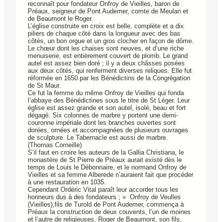
reconnaît pour fondateur Onfroy de Vieilles, baron de
Préaux, seigneur de Pont Audemer, comte de Meulan et
de Beaumont le Roger.
L’église construite en croix est belle, complète et a dix
piliers de chaque côté dans la longueur avec des bas
côtés, un bon orgue et un gros clocher en façon de dôme.
Le chœur dont les chaises sont neuves, et d’une riche
menuiserie, est entièrement couvert de plomb. Le grand
autel est assez bien doré ; il y a deux châsses posées
aux deux côtés, qui renferment diverses reliques. Elle fut
réformée en 1650 par les Bénédictins de la Congrégation
de St Maur.
Ce fut la femme du même Onfroy de Vieilles qui fonda
l’abbaye des Bénédictines sous le titre de St Léger. Leur
église est assez grande et son autel, isolé, beau et fort
dégagé. Six colonnes de marbre y portent une demi-
couronne impériale dont les branches ouvertes sont
dorées, ornées et accompagnées de plusieurs ouvrages
de sculpture. Le Tabernacle est aussi de marbre.
(Thomas Corneille)
S’il faut en croire les auteurs de la Gallia Christiana, le
monastère de St Pierre de Préaux aurait existé dès le
temps de Louis le Débonnaire, et le normand Onfroy de
Vieilles et sa femme Alberede n’auraient fait que procéder
à une restauration en 1035.
Cependant Ordéric Vital paraît leur accorder tous les
honneurs dus à des fondateurs ; « Onfroy de Veulles
(Vieilles),fils de Turold de Pont Audemer, commença à
Préaux la construction de deux couvents, l’un de moines
et l’autre de religieuses. Roger de Beaumont, son fils,