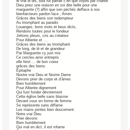
le vrai le dis, tout fut parfait c’en que voyés par charité
Dieu priez une oraison en soi dite belle pour une
marguerite (?) affin que sen péchés defface à nos
bienfaicteurs pardon face ; Amen.
Grâces des biens son redempteur
Au triomphant au paradis
Louanges, bons mots et beux dicts,
Rendons toutes pour le fondeur
Jettons pleurs, cris au créateur
Pour Alberée et ….
Grâces des biens au triomphant
De long, de lé et de grandeur
Par Marguerite cy just mis
Ce cercleu ainsi entrepris
elle feist … de bon coeur
grâces des biens.
Epitaphe
Nostre vrai Dieu et Nostre Dame
Devons prier de corps et d’âmes
Bien humblement
Pour Alberée dignement
Qui fust fonder dévotement
Cette église belle sans blasme
Devant vous en forme de femme
Se représente sans diffame
Les mains jointes bien doucement.
Notre vrai Dieu
Prier devons
Bien humblement
Qui mal en dict, il est infame