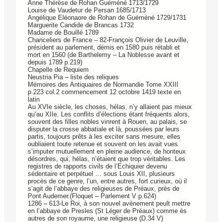
Anne Thérèse de Rohan Guéméné 1713/1729
Louise de Vaudetur de Persan 1685/1713
Angélique Eléonaore de Rohan de Guéméné 1729/1731
Marguerite Candide de Brancas 1732
Madame de Bouillé 1789
Chanceliers de France – 82-François Olivier de Leuville,
président au parlement, démis en 1580 puis rétabli et
mort en 1560 (de Barthelemy – La Noblesse avant et
depuis 1789 p.219)
Chapelle de Requiem
Neustria Pia – liste des reliques
Mémoires des Antiquaires de Normandie Tome XXIII
p.223 col.2 commencement 12 octobre 1419 texte en
latin
Au XVIe siècle, les choses, hélas, n’y allaient pas mieux
qu’au XIIe. Les conflits d’élections étant fréquents alors,
souvent des filles nobles vinrent à Rouen, au palais, se
disputer la crosse abbatiale et là, poussées par leurs
partis, toujours prêts à les exciter sans mesure, elles
oubliaient toute retenue et souvent on les avait vues
s’imputer mutuellement en pleine audience, de honteux
désordres, qui, hélas, n’étaient que trop véritables. Les
registres de rapports civils de l’Echiquier devenu
sédentaire et perpétuel … sous Louis XII, plusieurs
procès de ce genre, l’un, entre autres, fort curieux, où il
s’agit de l’abbaye des religieuses de Préaux, près de
Pont Audemer.(Floquet – Parlement V p.624)
1286 – 613-Le Roi, à son nouvel avènement peult mettre
en l’abbaye de Presles (St Léger de Préaux) comme ès
autres de son royaume, une religieuse (D.34 V)