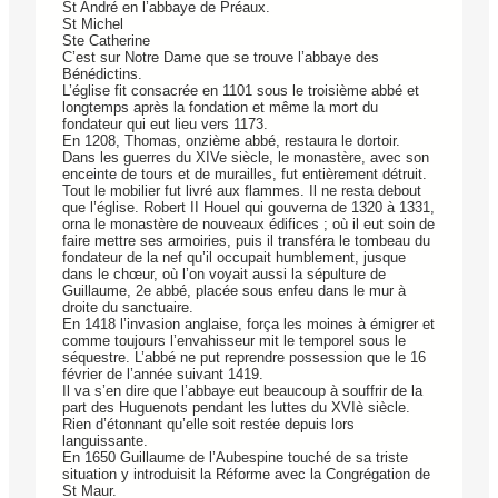
St André en l’abbaye de Préaux.
St Michel
Ste Catherine
C’est sur Notre Dame que se trouve l’abbaye des
Bénédictins.
L’église fit consacrée en 1101 sous le troisième abbé et
longtemps après la fondation et même la mort du
fondateur qui eut lieu vers 1173.
En 1208, Thomas, onzième abbé, restaura le dortoir.
Dans les guerres du XIVe siècle, le monastère, avec son
enceinte de tours et de murailles, fut entièrement détruit.
Tout le mobilier fut livré aux flammes. Il ne resta debout
que l’église. Robert II Houel qui gouverna de 1320 à 1331,
orna le monastère de nouveaux édifices ; où il eut soin de
faire mettre ses armoiries, puis il transféra le tombeau du
fondateur de la nef qu’il occupait humblement, jusque
dans le chœur, où l’on voyait aussi la sépulture de
Guillaume, 2e abbé, placée sous enfeu dans le mur à
droite du sanctuaire.
En 1418 l’invasion anglaise, força les moines à émigrer et
comme toujours l’envahisseur mit le temporel sous le
séquestre. L’abbé ne put reprendre possession que le 16
février de l’année suivant 1419.
Il va s’en dire que l’abbaye eut beaucoup à souffrir de la
part des Huguenots pendant les luttes du XVIè siècle.
Rien d’étonnant qu’elle soit restée depuis lors
languissante.
En 1650 Guillaume de l’Aubespine touché de sa triste
situation y introduisit la Réforme avec la Congrégation de
St Maur.