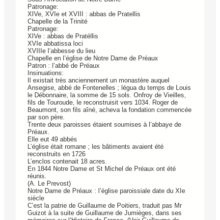
Patronage:
XIVe, XVIe et XVIII : abbas de Pratellis
Chapelle de la Trinité
Patronage:
XIVe : abbas de Pratéllis
XVIe abbatissa loci
XVIIIe l’abbesse du lieu
Chapelle en l’église de Notre Dame de Préaux
Patron : l’abbé de Préaux
Insinuations:
Il existait très anciennement un monastère auquel
Ansegise, abbé de Fontenelles ; légua du temps de Louis
le Débonnaire, la somme de 15 sols. Onfroy de Vieilles,
fils de Touroude, le reconstruisit vers 1034. Roger de
Beaumont, son fils aîné, acheva la fondation commencée
par son père.
Trente deux paroisses étaient soumises à l’abbaye de
Préaux.
Elle eut 49 abbés
L’église était romane ; les bâtiments avaient été
reconstruits en 1726
L’enclos contenait 18 acres.
En 1844 Notre Dame et St Michel de Préaux ont été
réunis.
(A. Le Prevost)
Notre Dame de Préaux : l’église paroissiale date du XIe
siècle
C’est la patrie de Guillaume de Poitiers, traduit pas Mr
Guizot à la suite de Guillaume de Jumièges, dans ses