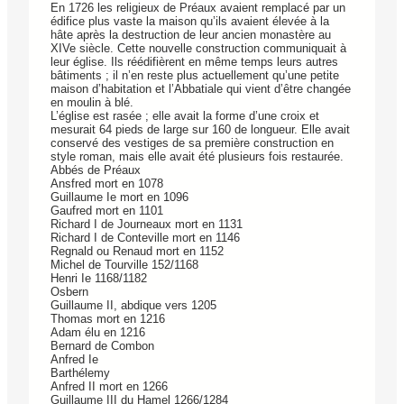
En 1726 les religieux de Préaux avaient remplacé par un
édifice plus vaste la maison qu’ils avaient élevée à la
hâte après la destruction de leur ancien monastère au
XIVe siècle. Cette nouvelle construction communiquait à
leur église. Ils réédifièrent en même temps leurs autres
bâtiments ; il n’en reste plus actuellement qu’une petite
maison d’habitation et l’Abbatiale qui vient d’être changée
en moulin à blé.
L’église est rasée ; elle avait la forme d’une croix et
mesurait 64 pieds de large sur 160 de longueur. Elle avait
conservé des vestiges de sa première construction en
style roman, mais elle avait été plusieurs fois restaurée.
Abbés de Préaux
Ansfred mort en 1078
Guillaume Ie mort en 1096
Gaufred mort en 1101
Richard I de Journeaux mort en 1131
Richard I de Conteville mort en 1146
Regnald ou Renaud mort en 1152
Michel de Tourville 152/1168
Henri Ie 1168/1182
Osbern
Guillaume II, abdique vers 1205
Thomas mort en 1216
Adam élu en 1216
Bernard de Combon
Anfred Ie
Barthélemy
Anfred II mort en 1266
Guillaume III du Hamel 1266/1284