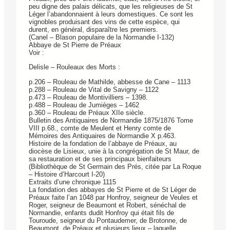
peu digne des palais délicats, que les religieuses de St
Léger l’abandonnaient à leurs domestiques. Ce sont les
vignobles produisant des vins de cette espèce, qui
durent, en général, disparaître les premiers.
(Canel – Blason populaire de la Normandie I-132)
Abbaye de St Pierre de Préaux
Voir :
Delisle – Rouleaux des Morts :
p.206 – Rouleau de Mathilde, abbesse de Cane – 1113
p.288 – Rouleau de Vital de Savigny – 1122
p.473 – Rouleau de Montivilliers – 1398.
p.488 – Rouleau de Jumièges – 1462
p.360 – Rouleau de Préaux XIIe siècle.
Bulletin des Antiquaires de Normandie 1875/1876 Tome
VIII p.68., comte de Meulent et Henry comte de
Mémoires des Antiquaires de Normandie X p.463.
Histoire de la fondation de l’abbaye de Préaux, au
diocèse de Lisieux, unie à la congrégation de St Maur, de
sa restauration et de ses principaux bienfaiteurs
(Bibliothèque de St Germain des Prés, citée par La Roque
– Histoire d’Harcourt I-20)
Extraits d’une chronique 1115
La fondation des abbayes de St Pierre et de St Léger de
Préaux faite l’an 1048 par Honfroy, seigneur de Veules et
Roger, seigneur de Beaumont et Robert, sénéchal de
Normandie, enfants dudit Honfroy qui était fils de
Touroude, seigneur du Pontaudemer, de Brotonne, de
Beaumont, de Préaux et plusieurs lieux – laquelle