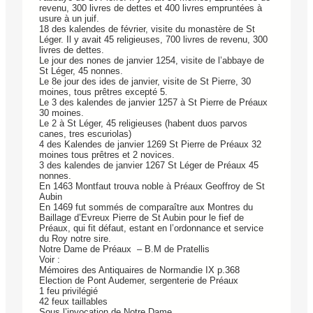
revenu, 300 livres de dettes et 400 livres empruntées à
usure à un juif.
18 des kalendes de février, visite du monastère de St
Léger. Il y avait 45 religieuses, 700 livres de revenu, 300
livres de dettes.
Le jour des nones de janvier 1254, visite de l’abbaye de
St Léger, 45 nonnes.
Le 8e jour des ides de janvier, visite de St Pierre, 30
moines, tous prêtres excepté 5.
Le 3 des kalendes de janvier 1257 à St Pierre de Préaux
30 moines.
Le 2 à St Léger, 45 religieuses (habent duos parvos
canes, tres escuriolas)
4 des Kalendes de janvier 1269 St Pierre de Préaux 32
moines tous prêtres et 2 novices.
3 des kalendes de janvier 1267 St Léger de Préaux 45
nonnes.
En 1463 Montfaut trouva noble à Préaux Geoffroy de St
Aubin
En 1469 fut sommés de comparaître aux Montres du
Baillage d’Evreux Pierre de St Aubin pour le fief de
Préaux, qui fit défaut, estant en l’ordonnance et service
du Roy notre sire.
Notre Dame de Préaux – B.M de Pratellis
Voir :
Mémoires des Antiquaires de Normandie IX p.368
Election de Pont Audemer, sergenterie de Préaux
1 feu privilégié
42 feux taillables
Sous l’invocation de Notre Dame