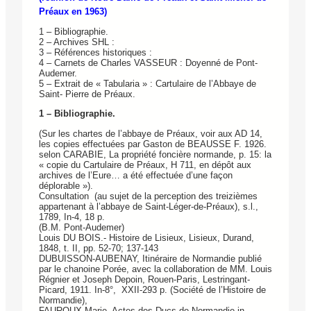
Préaux en 1963)
1 – Bibliographie.
2 – Archives SHL :
3 – Références historiques :
4 – Carnets de Charles VASSEUR : Doyenné de Pont-
Audemer.
5 – Extrait de « Tabularia » : Cartulaire de l’Abbaye de
Saint- Pierre de Préaux.
1 – Bibliographie.
(Sur les chartes de l’abbaye de Préaux, voir aux AD 14,
les copies effectuées par Gaston de BEAUSSE F. 1926.
selon CARABIE, La propriété foncière normande, p. 15: la
« copie du Cartulaire de Préaux, H 711, en dépôt aux
archives de l’Eure… a été effectuée d’une façon
déplorable »).
Consultation (au sujet de la perception des treizièmes
appartenant à l’abbaye de Saint-Léger-de-Préaux), s.l.,
1789, In-4, 18 p.
(B.M. Pont-Audemer)
Louis DU BOIS.- Histoire de Lisieux, Lisieux, Durand,
1848, t. II, pp. 52-70; 137-143
DUBUISSON-AUBENAY, Itinéraire de Normandie publié
par le chanoine Porée, avec la collaboration de MM. Louis
Régnier et Joseph Depoin, Rouen-Paris, Lestringant-
Picard, 1911. In-8°, XXII-293 p. (Société de l’Histoire de
Normandie),
FAUROUX Marie, Actes des Ducs de Normandie in