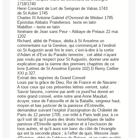
1718/1740
Henri Constant de Lort de Serignan de Valras 1743
de St Aubin 1745
Charles III Antoine Gabriel d’Osmond de Médavi 1785
Epistolas Abbatis Pratellensis texte en latin
Mabillon – texte en latin
Itinéraire de Jean sans Peur – Abbaye de Préaux 22 mai
1202
Richard, abbé de Préaux, dédia à St Anselme un
commentaire sur la Genèse, qui commençait à l’endroit
où St Augustin avait fini le sien, c’est-à-dire à la sortie
d’Adam et d’Eve du Paradis terrestre ; cet abbé n’ayant
pas voulu par respect pour St Augustin, donner une autre
explication que la sienne des premiers chapitres de ce
livre (Lettres de St Anselme Epistre 102) D.Remy Ceillier
XXI p.327.
Extrait des registres du Grand Conseil
Louis par la grâce de Dieu, Roi de France et de Navarre :
A tous ceux qui ces présentes lettres verront, salut :
Savoir faisons, comme par arrêt ce jourd’hui donné en
notre grand conseil, entre notre ainé Anne Mauduit,
écuyer, sieur de Fatouville et de la Bataille, seigneur haut,
moyen et bas justicier de la paroisse d’Estreville,
demandeur suivant l’exploit d’assignation du Châtelet de
Paris du 12 janvier 1705, con trôlé à Paris ledit jour, à ce
qu’il soit dit qu’il jouira des droits honorifiques de ladite
paroisse d’Etreville après le patron et à l’exclusion de
tous autres, et qu’il aura son banc du côté de l’évangile
qui est la seconde place ; à l’effet de quoi, Messire Jean
d’Estrées, abbé de l’abbaye de Préaux, et en cette qualité