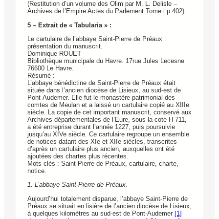
(Restitution d’un volume des Olim par M. L. Delisle –
Archives de l’Empire Actes du Parlement Tome i p.402)
5 – Extrait de « Tabularia » :
Le cartulaire de l’abbaye Saint-Pierre de Préaux :
présentation du manuscrit.
Dominique ROUET
Bibliothèque municipale du Havre. 17rue Jules Lecesne
76600 Le Havre.
Résumé :
L’abbaye bénédictine de Saint-Pierre de Préaux était
située dans l’ancien diocèse de Lisieux, au sud-est de
Pont-Audemer. Elle fut le monastère patrimonial des
comtes de Meulan et a laissé un cartulaire copié au XIIIe
siècle. La copie de cet important manuscrit, conservé aux
Archives départementales de l’Eure, sous la cote H 711,
a été entreprise durant l’année 1227, puis poursuivie
jusqu’au XIVe siècle. Ce cartulaire regroupe un ensemble
de notices datant des XIe et XIIe siècles, transcrites
d’après un cartulaire plus ancien, auxquelles ont été
ajoutées des chartes plus récentes.
Mots-clés : Saint-Pierre de Préaux, cartulaire, charte,
notice.
1. L’abbaye Saint-Pierre de Préaux.
Aujourd’hui totalement disparue, l’abbaye Saint-Pierre de
Préaux se situait en lisière de l’ancien diocèse de Lisieux,
à quelques kilomètres au sud-est de Pont-Audemer
[1]