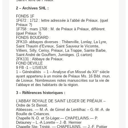
2 – Archives SHL :
FONDS 1F
1F672 : 1712 : lettre adressée à l’abbé de Préaux. (quel
Préaux ?)
1F758 : mars 1768 : M. de Préaux à Préaux, différent.
(quel Préaux ?)
FONDS BOUDARD :
2FK10- abbayes diverses : Thiberville, Lonlay, La Lyre,
Saint Thaurin d’Evreux, Saint Sauveur le Vicomte,
Villiers, Silly, Cerisy, Préaux, La Trappe, Sainte Barbe,
Saint André de Gouffern, Jumièges. (1 carton)
2FK131 : Abbaye de Préaux.
FOND DEVILLE
9 FB -1 – LISIEUX
1 – Généralités – 1 – Analyse d’un Missel du XII° siècle
ayant appartenu à un moine de Préaux Ms. 16 Bibl. mun.
de Lisieux. Nombreuses notes manuscrites sur la vie de
l’abbaye et des habitants de la région.
3 – Références historiques :
L’ABBAY ROYALE DE SAINT LEGER DE PRÉAUX –
Ordre de St Benoit.
Abbesses. — M.-A. de Gimel de Lentilhac – G.-M.-A. de
Bouille de Créances.
Chapelle N.-D. et St-Léger.— CHAPELAINS.— P.
Delauney – L.-A.Lorette – J.-B. Hermier
Chapelle Ste- Trinité. — CHAPELAINS. — J.-F. Pottier