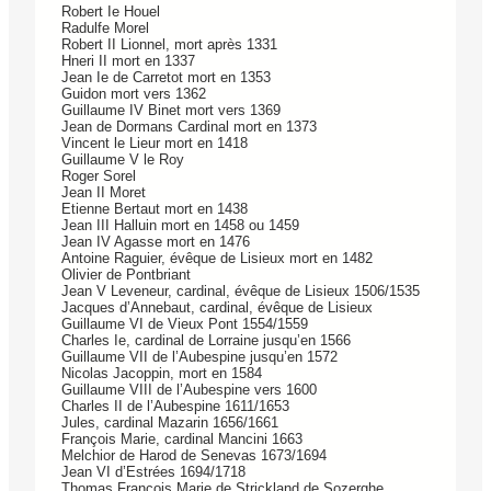
Robert Ie Houel
Radulfe Morel
Robert II Lionnel, mort après 1331
Hneri II mort en 1337
Jean Ie de Carretot mort en 1353
Guidon mort vers 1362
Guillaume IV Binet mort vers 1369
Jean de Dormans Cardinal mort en 1373
Vincent le Lieur mort en 1418
Guillaume V le Roy
Roger Sorel
Jean II Moret
Etienne Bertaut mort en 1438
Jean III Halluin mort en 1458 ou 1459
Jean IV Agasse mort en 1476
Antoine Raguier, évêque de Lisieux mort en 1482
Olivier de Pontbriant
Jean V Leveneur, cardinal, évêque de Lisieux 1506/1535
Jacques d’Annebaut, cardinal, évêque de Lisieux
Guillaume VI de Vieux Pont 1554/1559
Charles Ie, cardinal de Lorraine jusqu’en 1566
Guillaume VII de l’Aubespine jusqu’en 1572
Nicolas Jacoppin, mort en 1584
Guillaume VIII de l’Aubespine vers 1600
Charles II de l’Aubespine 1611/1653
Jules, cardinal Mazarin 1656/1661
François Marie, cardinal Mancini 1663
Melchior de Harod de Senevas 1673/1694
Jean VI d’Estrées 1694/1718
Thomas François Marie de Strickland de Sozerghe