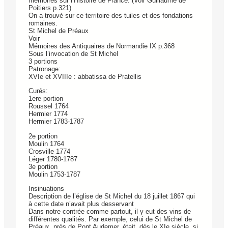
mémoires sur l’Histoire de France. (Voir Guillaume de
Poitiers p.321)
On a trouvé sur ce territoire des tuiles et des fondations
romaines.
St Michel de Préaux
Voir
Mémoires des Antiquaires de Normandie IX p.368
Sous l’invocation de St Michel
3 portions
Patronage:
XVIe et XVIIIe : abbatissa de Pratellis
Curés:
1ere portion
Roussel 1764
Hermier 1774
Hermier 1783-1787
2e portion
Moulin 1764
Crosville 1774
Léger 1780-1787
3e portion
Moulin 1753-1787
Insinuations
Description de l’église de St Michel du 18 juillet 1867 qui
à cette date n’avait plus desservant
Dans notre contrée comme partout, il y eut des vins de
différentes qualités. Par exemple, celui de St Michel de
Préaux, près de Pont Audemer, était, dès le XIe siècle, si