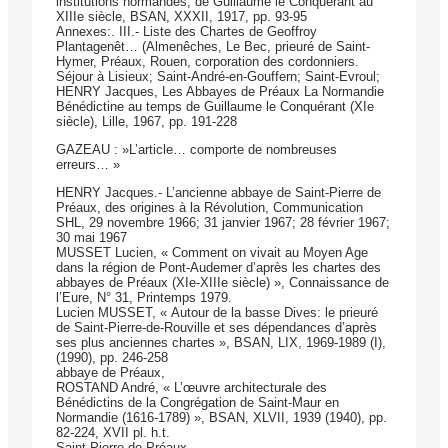
institutions normandes, de Guillaume le Conquérant au
XIIIe siècle, BSAN, XXXII, 1917, pp. 93-95
Annexes:. III.- Liste des Chartes de Geoffroy
Plantagenêt… (Almenêches, Le Bec, prieuré de Saint-
Hymer, Préaux, Rouen, corporation des cordonniers.
Séjour à Lisieux; Saint-André-en-Gouffern; Saint-Evroul;
HENRY Jacques, Les Abbayes de Préaux La Normandie
Bénédictine au temps de Guillaume le Conquérant (XIe
siècle), Lille, 1967, pp. 191-228
GAZEAU : »L’article… comporte de nombreuses
erreurs… »
HENRY Jacques.- L’ancienne abbaye de Saint-Pierre de
Préaux, des origines à la Révolution, Communication
SHL, 29 novembre 1966; 31 janvier 1967; 28 février 1967;
30 mai 1967
MUSSET Lucien, « Comment on vivait au Moyen Age
dans la région de Pont-Au­demer d’après les chartes des
abbayes de Préaux (XIe-XIIIe siècle) », Connaissance de
l’Eure, N° 31, Printemps 1979.
Lucien MUSSET, « Autour de la basse Dives: le prieuré
de Saint-Pierre-de-Rou­ville et ses dépendances d’après
ses plus anciennes chartes », BSAN, LIX, 1969-1989 (I),
(1990), pp. 246-258
abbaye de Préaux,
ROSTAND André, « L’œuvre architecturale des
Bénédictins de la Congrégation de Saint-Maur en
Normandie (1616-1789) », BSAN, XLVII, 1939 (1940), pp.
82-224, XVII pl. h.t.
Saint-Pierre de Préaux