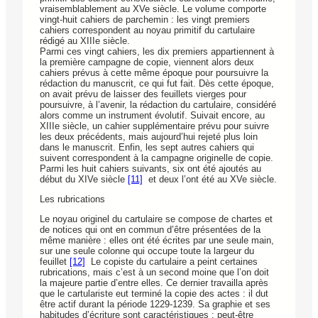
vraisemblablement au XVe siècle. Le volume comporte
vingt-huit cahiers de parchemin : les vingt premiers
cahiers correspondent au noyau primitif du cartulaire
rédigé au XIIIe siècle.
Parmi ces vingt cahiers, les dix premiers appartiennent à
la première campagne de copie, viennent alors deux
cahiers prévus à cette même époque pour poursuivre la
rédaction du manuscrit, ce qui fut fait. Dès cette époque,
on avait prévu de laisser des feuillets vierges pour
poursuivre, à l’avenir, la rédaction du cartulaire, considéré
alors comme un instrument évolutif. Suivait encore, au
XIIIe siècle, un cahier supplémentaire prévu pour suivre
les deux précédents, mais aujourd’hui rejeté plus loin
dans le manuscrit. Enfin, les sept autres cahiers qui
suivent correspondent à la campagne originelle de copie.
Parmi les huit cahiers suivants, six ont été ajoutés au
début du XIVe siècle
[11]
et deux l’ont été au XVe siècle.
Les rubrications
Le noyau originel du cartulaire se compose de chartes et
de notices qui ont en commun d’être présentées de la
même manière : elles ont été écrites par une seule main,
sur une seule colonne qui occupe toute la largeur du
feuillet
[12]
Le copiste du cartulaire a peint certaines
rubrications, mais c’est à un second moine que l’on doit
la majeure partie d’entre elles. Ce dernier travailla après
que le cartulariste eut terminé la copie des actes : il dut
être actif durant la période 1229-1239. Sa graphie et ses
habitudes d’écriture sont caractéristiques : peut-être