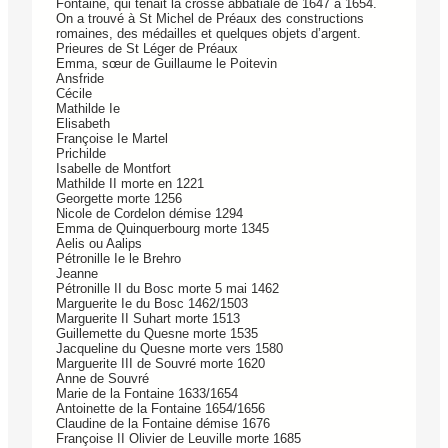
Fontaine, qui tenait la crosse abbatiale de 1647 à 1654.
On a trouvé à St Michel de Préaux des constructions
romaines, des médailles et quelques objets d’argent.
Prieures de St Léger de Préaux
Emma, sœur de Guillaume le Poitevin
Ansfride
Cécile
Mathilde Ie
Elisabeth
Françoise Ie Martel
Prichilde
Isabelle de Montfort
Mathilde II morte en 1221
Georgette morte 1256
Nicole de Cordelon démise 1294
Emma de Quinquerbourg morte 1345
Aelis ou Aalips
Pétronille Ie le Brehro
Jeanne
Pétronille II du Bosc morte 5 mai 1462
Marguerite Ie du Bosc 1462/1503
Marguerite II Suhart morte 1513
Guillemette du Quesne morte 1535
Jacqueline du Quesne morte vers 1580
Marguerite III de Souvré morte 1620
Anne de Souvré
Marie de la Fontaine 1633/1654
Antoinette de la Fontaine 1654/1656
Claudine de la Fontaine démise 1676
Françoise II Olivier de Leuville morte 1685