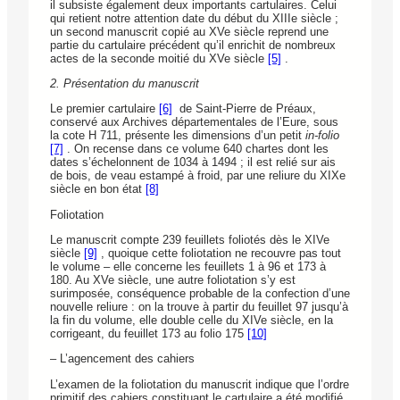
il subsiste également deux importants cartulaires. Celui
qui retient notre attention date du début du XIIIe siècle ;
un second manuscrit copié au XVe siècle reprend une
partie du cartulaire précédent qu’il enrichit de nombreux
actes de la seconde moitié du XVe siècle
[5]
.
2. Présentation du manuscrit
Le premier cartulaire
[6]
de Saint-Pierre de Préaux,
conservé aux Archives départementales de l’Eure, sous
la cote H 711, présente les dimensions d’un petit
in-folio
[7]
. On recense dans ce volume 640 chartes dont les
dates s’échelonnent de 1034 à 1494 ; il est relié sur ais
de bois, de veau estampé à froid, par une reliure du XIXe
siècle en bon état
[8]
Foliotation
Le manuscrit compte 239 feuillets foliotés dès le XIVe
siècle
[9]
, quoique cette foliotation ne recouvre pas tout
le volume – elle concerne les feuillets 1 à 96 et 173 à
180. Au XVe siècle, une autre foliotation s’y est
surimposée, conséquence probable de la confection d’une
nouvelle reliure : on la trouve à partir du feuillet 97 jusqu’à
la fin du volume, elle double celle du XIVe siècle, en la
corrigeant, du feuillet 173 au folio 175
[10]
– L’agencement des cahiers
L’examen de la foliotation du manuscrit indique que l’ordre
primitif des cahiers constituant le cartulaire a été modifié,