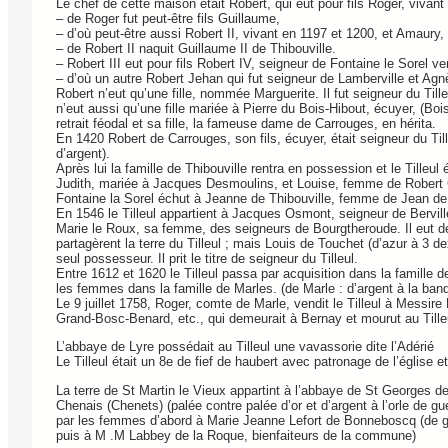
Le chef de cette maison était Robert, qui eut pour fils Roger, vivant
– de Roger fut peut-être fils Guillaume,
– d’où peut-être aussi Robert II, vivant en 1197 et 1200, et Amaury, 
– de Robert II naquit Guillaume II de Thibouville.
– Robert III eut pour fils Robert IV, seigneur de Fontaine le Sorel v
– d’où un autre Robert Jehan qui fut seigneur de Lamberville et A
Robert n’eut qu’une fille, nommée Marguerite. Il fut seigneur du Till
n’eut aussi qu’une fille mariée à Pierre du Bois-Hibout, écuyer, (Bo
retrait féodal et sa fille, la fameuse dame de Carrouges, en hérita.
En 1420 Robert de Carrouges, son fils, écuyer, était seigneur du Till
d’argent).
Après lui la famille de Thibouville rentra en possession et le Tilleul
Judith, mariée à Jacques Desmoulins, et Louise, femme de Robert C
Fontaine la Sorel échut à Jeanne de Thibouville, femme de Jean de 
En 1546 le Tilleul appartient à Jacques Osmont, seigneur de Bervi
Marie le Roux, sa femme, des seigneurs de Bourgtheroude. Il eut deux 
partagèrent la terre du Tilleul ; mais Louis de Touchet (d’azur à 3 dex
seul possesseur. Il prit le titre de seigneur du Tilleul.
Entre 1612 et 1620 le Tilleul passa par acquisition dans la famille 
les femmes dans la famille de Marles. (de Marle : d’argent à la ba
Le 9 juillet 1758, Roger, comte de Marle, vendit le Tilleul à Messir
Grand-Bosc-Benard, etc., qui demeurait à Bernay et mourut au Tilleul
L’abbaye de Lyre possédait au Tilleul une vavassorie dite l’Adérié
Le Tilleul était un 8e de fief de haubert avec patronage de l’église e
La terre de St Martin le Vieux appartint à l’abbaye de St Georges de
Chenais (Chenets) (palée contre palée d’or et d’argent à l’orle de g
par les femmes d’abord à Marie Jeanne Lefort de Bonneboscq (de g
puis à M .M Labbey de la Roque, bienfaiteurs de la commune)