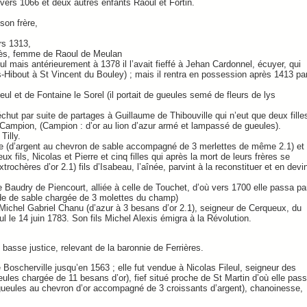
 vers 1066 et deux autres enfants Raoul et Fortin.
son frère,
ers 1313,
gnès, femme de Raoul de Meulan
eul mais antérieurement à 1378 il l’avait fieffé à Jehan Cardonnel, écuyer, qui
is-Hibout à St Vincent du Bouley) ; mais il rentra en possession après 1413 pa
eul et de Fontaine le Sorel (il portait de gueules semé de fleurs de lys
 échut par suite de partages à Guillaume de Thibouville qui n’eut que deux fille
ampion, (Campion : d’or au lion d’azur armé et lampassé de gueules).
Tilly.
lle (d’argent au chevron de sable accompagné de 3 merlettes de même 2.1) et
fils, Nicolas et Pierre et cinq filles qui après la mort de leurs frères se
trochères d’or 2.1) fils d’Isabeau, l’aînée, parvint à la reconstituer et en devi
de Baudry de Piencourt, alliée à celle de Touchet, d’où vers 1700 elle passa pa
nde de sable chargée de 3 molettes du champ)
e Michel Gabriel Chanu (d’azur à 3 besans d’or 2.1), seigneur de Cerqueux, du
 le 14 juin 1783. Son fils Michel Alexis émigra à la Révolution.
t basse justice, relevant de la baronnie de Ferrières.
 Boscherville jusqu’en 1563 ; elle fut vendue à Nicolas Fileul, seigneur des
ueules chargée de 11 besans d’or), fief situé proche de St Martin d’où elle pas
ueules au chevron d’or accompagné de 3 croissants d’argent), chanoinesse,