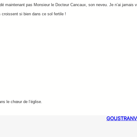
édé maintenant pas Monsieur le Docteur Cancaux, son neveu. Je n’ai jamais 
roissent si bien dans ce sol fertile !
ns le chœur de l’église.
GOUSTRANV