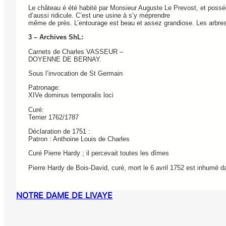
Le château é été habité par Monsieur Auguste Le Prevost, et poss
d’aussi ridicule. C’est une usine à s’y méprendre
même de près. L’entourage est beau et assez grandiose. Les arbres c
3 – Archives ShL:
Carnets de Charles VASSEUR –
DOYENNE DE BERNAY.
Sous l’invocation de St Germain
Patronage:
XIVe dominus temporalis loci
Curé:
Terrier 1762/1787
Déclaration de 1751 :
Patron : Anthoine Louis de Charles
Curé Pierre Hardy ; il percevait toutes les dîmes
Pierre Hardy de Bois-David, curé, mort le 6 avril 1752 est inhumé da
NOTRE DAME DE LIVAYE