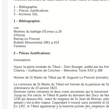
1 – Bibliographie.
2 – Pièces Justificatives.
3 – Archives ShL.
1 – Bibliographie:
voir :
Montres du baillage d’Evreux p.29
d’Hozier
Bernay-Le Prevost
Bulletin Monumental 1861 p.414
Ferrières
2 – Pièces Justificatives:
Insinuations
Voyez la pierre tombale du Tilleul – Dom Bourget, publié par les 
Charma – Guillaume de Conches – Mémoires Tome XXII p.399
Histoire de St Martin du Tilleul par M. Auguste Le Prevost (extraits)
La commune de St Martin du Tilleul est formée de la paroisse de St 
ordonnance du 23 janvier 1823.
Diverses ruines romaines et deux voies anciennes qui la traversent 
Jusqu’au XIe siècle, le Tilleul fit partie du domaine des Ducs de No
1230 qui épousa Alix, sœur du seigneur de St Jean de Morsan, près d’
aetate) c’est-à-dire majeur. Cependant il mourut sans postérité et Gil
En 1347, le Tilleul appartenait à la branche puînée des seigneurs de 